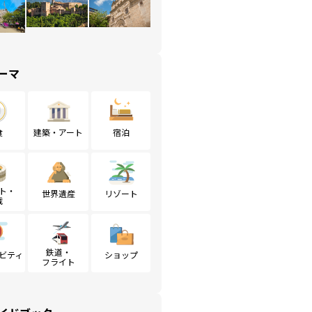
ーマ
食
建築・アート
宿泊
ト・
世界遺産
リゾート
戦
鉄道・
ビティ
ショップ
フライト