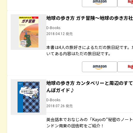
地球の歩き方 ガチ冒険～地球の歩き方
D-Books
2018.04.12 発売
本書は4人の旅好きによるただの旅日記です。
いてある内容はただの旅日記です。
地球の歩き方 カンタベリーと周辺のす
んぽガイド♪
D-Books
2018.07.26 発売
英会話本でおなじみの「Kayoの“秘密のノー
ンドン南東の田舎町をご紹介！