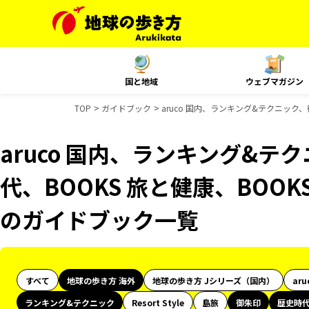
国と地域
ウェブマガジン
TOP
ガイドブック
aruco 国内、ランキング&テクニック、
aruco 国内、ランキング&
代、BOOKS 旅と健康、BOOKS
のガイドブック一覧
すべて
地球の歩き方 海外
地球の歩き方 Jシリーズ（国内）
aru
ランキング&テクニック
Resort Style
島旅
御朱印
歴史時