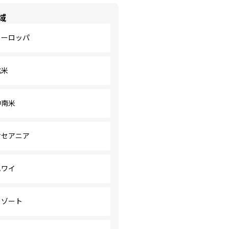
域
ヨーロッパ
北米
中南米
オセアニア
ハワイ
リゾート