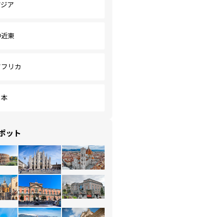
アジア
中近東
アフリカ
日本
ポット