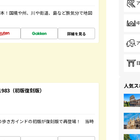
図本！国境や州、川や街道、島など旅気分で地図
詳細を見る
人気ス
-1983（初版復刻版）
球の歩き方インドの初版が復刻版で再登場！ 当時