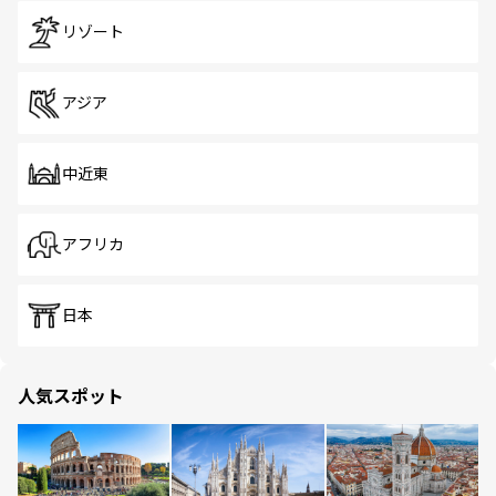
リゾート
アジア
中近東
アフリカ
日本
人気スポット