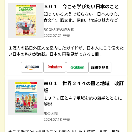
Ｓ０１ 今こそ学びたい日本のこと
知っているようで知らない 日本人の心、
食文化、職文化、信仰、地域の魅力など
BOOKS 旅の読み物
2022.07.21 発売
１万人の訪日外国人を案内したガイドが、日本人にこそ伝えた
い日本の魅力が満載。日本の再発見ができる１冊！
詳細を見る
Ｗ０１ 世界２４４の国と地域 改訂
版
１９７ヵ国と４７地域を旅の雑学とともに
解説
旅の図鑑
2024.07.18 発売
今こそ学びたい世界のことを集めました！首都、言語、民族、