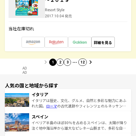
Resort Style
2017.10.04 発売
当社在庫切れ
詳細を見る
…
1
2
3
12
AD
AD
人気の国と地域から探す
イタリア
イタリアは歴史、文化、グルメ、自然と多彩な魅力にあふ
れた国。
ローマ
の古代遺跡やフィレンツェのルネッサンス
美術、ヴェネツィアの運河など、歴史あるスポットはもち
スペイン
ろん、トスカーナの美しい田園風景やアマルフィ海岸の絶
景など、自然景観も見逃せない。観光の合間には、本場の
イベリア半島のほぼ80％を占めるスペインは、太陽が降り
ピザやパスタなど、絶品のイタリア料理を堪能することも
注ぐ地中海沿岸から雄大なピレネー山脈まで、多彩な自然
できる。朝目覚めてから夜眠るまで、すべての瞬間を楽し
と文化が詰まったヨーロッパ屈指の旅行先だ。多様な地域