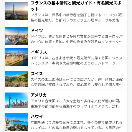
フランスの基本情報と観光ガイド・有名観光スポ
ませてくれるイタリアで、忘れられない旅をしてみよう！
文化が根付くこの国では、情熱的なフラメンコ、熱気あふ
なお、新着のイタリア情報は
コンテンツ一覧
を参照してほ
れる闘牛、そして美味しいタパスが生活の一部となってい
ット
しい。
る。首都マドリードの洗練された雰囲気や、バルセロナの
フランスは、世界中の旅行者を魅了し続けるヨーロッパ屈
アートに溢れた街角から、地方では古代ローマ遺跡や中世
指の観光地だ。首都パリのエッフェル塔やルーブル美術館
の城塞都市、穏やかなビーチリゾートまで多彩な表情を見
といった象徴的なスポットから、田舎町の古風な美しさま
せる。地方によって風土や気候が異なるスペインはその個
ドイツ
で、幅広い魅力が詰まっている。華麗な宮殿、歴史的な大
性で訪れる人を魅了する。 なお、新着のスペイン情報は
コ
聖堂、美しいビーチ、そして豊かな自然が、訪れる者を心
ドイツは、豊かな歴史と多彩な文化が交差するヨーロッパ
ンテンツ一覧
を参照してほしい。
から魅了する。また、フランスは美食の国としても知ら
の中心に位置する国。中世の街並みが残るロマンチック街
れ、フランス料理はユネスコ無形文化遺産にも登録されて
道から、未来を先取りするようなモダンな都市まで多様な
イギリス
いる。シャンパンの発祥地であるランス、プロヴァンスの
顔を持つこの国は、どこを歩いても飽きることがない。ベ
香り高いラベンダー畑など、多彩な楽しみ方が可能だ。さ
ルリンの文化的活気、バイエルン州のアルプスの絶景、そ
イギリスは、古きよき伝統と最先端が共存する国。ウェス
らに、パリ以外の地域にも魅力が溢れており、どの街角に
してライン川沿いのワイン畑といった風景は必見。ビール
トミンスター寺院や大英博物館のようなランドマーク、歴
も豊かな歴史と文化が息づいている。パリ以外の個性あふ
とソーセージを味わいながら地元の人と過ごす楽しい時間
史ある大学都市、美しい丘陵地帯や牧歌的な風景など、エ
れる地方に足を運ぶとそれぞれで全く異なる文化を体験で
スイス
は、お酒好きな人にはぜひ体験してほしい。 なお、新着の
リアごとに異なる魅力がある。また、優雅なアフタヌーン
きるだろう。 なお、新着のフランス情報は
コンテンツ一覧
ドイツ情報は
コンテンツ一覧
を参照してほしい。
ティー、ビール好きにはたまらない英国パブ、サッカー観
スイスの国土面積は九州ほどの広さだが、運行時刻が正確
を参照してほしい。
戦など、本場だからこそできる体験も豊富。イギリスを旅
な交通網が整備されており、初心者でも安心して個人旅行
して楽しみつくそう。 なお、新着のイギリス情報は
コンテ
を楽しめる。日本同様に時刻表どおりの旅が可能だ。中世
アメリカ
ンツ一覧
を参照してほしい。
の建物がそのまま残る町や、スイスならではのユニークな
博物館もあり、アルプス観光だけでなく町歩きも満喫する
アメリカ合衆国は、広大な土地と多様な文化が魅力の国。
ことができる。国民の所得が高いため物価も高いが、旅行
東海岸の都市部から西海岸のカリフォルニアまで、訪れる
者向けの交通パス提供のサービスもあり、うまく活用すれ
場所ごとに異なる風景と体験が待っている。ニューヨーク
ハワイ
ば市内交通費無料で観光を楽しむこともできる。 なお、新
のような巨大都市は、観光、ショッピング、エンターテイ
着のスイス情報は
コンテンツ一覧
を参照してほしい。
ンメントが詰まった刺激的なスポットだ。一方、アメリカ
年間を通じて温暖な気候に恵まれ、多くの島で構成される
西部には大自然が広がり、グランドキャニオンやイエロー
ハワイは、どの島も独自の魅力をもっている。大自然の神