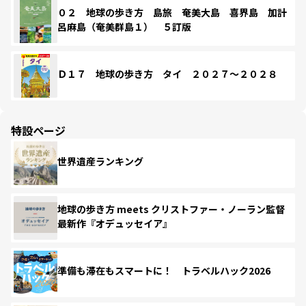
０２ 地球の歩き方 島旅 奄美大島 喜界島 加計
呂麻島（奄美群島１） ５訂版
Ｄ１７ 地球の歩き方 タイ ２０２７～２０２８
特設ページ
世界遺産ランキング
地球の歩き方 meets クリストファー・ノーラン監督
最新作『オデュッセイア』
準備も滞在もスマートに！ トラベルハック2026