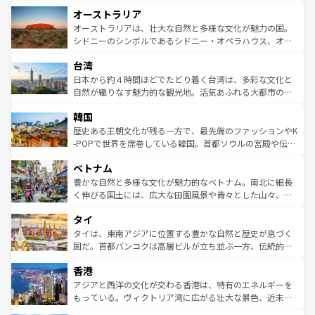
ストーン国立公園といった絶景が堪能できる。さらに、南
秘を感じたいなら、火山が生み出した壮大な景観を誇るハ
オーストラリア
部のニューオーリンズでは、音楽と美食が融合した独特の
ワイ島は見逃せない。また、定番の観光地といえばオアフ
文化が魅力。旅行者はアメリカの各地域で異なる魅力を楽
島だが、静かな自然を求めるならマウイ島やカウアイ島が
オーストラリアは、壮大な自然と多様な文化が魅力の国。
しみながら、その多様性と豊かな歴史を感じることができ
おすすめ。エメラルドグリーンに輝く海をはじめ、豊かな
シドニーのシンボルであるシドニー・オペラハウス、オー
るだろう。車でのロードトリップや列車の旅も、アメリカ
文化や歴史が息づいている。「アロハスピリット」と呼ば
ストラリア東海岸北部に広がる大サンゴ礁地帯グレートバ
ならではの贅沢な旅のスタイルだ。 なお、新着のアメリカ
台湾
れるおもてなしの心で訪れる人々を迎えてくれるハワイの
リアリーフや大陸中央部にそびえるウルル（エアーズロッ
情報は
コンテンツ一覧
を参照してほしい。
人々、おいしいローカルフードやハワイアンミュージッ
ク）、タスマニアの美しい原生林やケアンズの熱帯雨林な
日本から約４時間ほどでたどり着く台湾は、多彩な文化と
ク、伝統的なフラダンスなど、すべてがハワイの魅力を彩
ど、見どころがたくさん。また、カフェやワイン、オージ
自然が織りなす魅力的な観光地。活気あふれる大都市の台
っている。訪れるたびに新しい発見と感動が待っているハ
ービーフなどの食文化も豊かで、美味しいものであふれて
北やノスタルジックな町並みが人気な九份（ジォウフェ
ワイを、存分に味わってほしい。 なお、新着のハワイ情報
韓国
いる。アクティビティも充実しており、サーフィンやダイ
ン）、静ひつな山岳地帯である台湾東部など、都市の喧騒
は
コンテンツ一覧
を参照してほしい。
ビング、ハイキングなど、アウトドア好きにはたまらな
と山間の静けさが共存しており、訪れる人に新しい発見と
歴史ある王朝文化が残る一方で、最先端のファッションやK
い。オーストラリアの多彩な魅力を存分に味わいつくそ
驚きをもたらしてくれる。また、奥深い台湾の食文化も魅
-POPで世界を席巻している韓国。首都ソウルの宮殿や伝統
う。 なお、新着のオーストラリア情報は
コンテンツ一覧
を
力で、夜市などの屋台グルメから高級料理、ヘルシーで美
家屋が並ぶエリアでは韓国の歴史と文化に浸ることがで
参照してほしい。
ベトナム
容にもいいと評判のスイーツなど、バラエティ豊かな料理
き、地方に足を延ばせば四季折々の自然美を楽しむことが
が味わえる。 なお、新着の台湾情報は
コンテンツ一覧
を参
できる。そして、キムチや焼肉、絶品のストリートフード
豊かな自然と多様な文化が魅力的なベトナム。南北に細長
照してほしい。
まで、さまざまな韓国料理が待っている。夜には、韓国な
く伸びる国土には、広大な田園風景や青々とした山々、世
らではのナイトライフも堪能できる。あたたかいホスピタ
界遺産に登録された壮大な自然景観が点在し、都市部では
タイ
リティに包まれながら、韓国の多彩な魅力を心ゆくまで味
急速な発展と共に伝統が息づく。ハノイの古い町並みやホ
わってみてほしい。 なお、新着の韓国情報は
コンテンツ一
ーチミン市のフランス統治時代の建物も、独特の雰囲気を
タイは、東南アジアに位置する豊かな自然と歴史が息づく
覧
を参照してほしい。
醸し出している。また、バラエティの豊かさとおいしさで
国だ。首都バンコクは高層ビルが立ち並ぶ一方、伝統的な
世界中の食通を魅了してやまないベトナム料理も魅力のひ
寺院や市場がいたるところに点在し、古きよき文化と現代
香港
とつ。フォーやバインミー、ベトナムコーヒーなどは、ぜ
の活気が交差している。北部ではチェンマイなどの山岳地
ひ現地で味わいたい。どの地域を訪れてもあたたかい人々
帯で自然と触れ合い、南部ではプーケットやクラビの美し
アジアと西洋の文化が交わる香港は、特有のエネルギーを
が旅行者を迎えてくれるので、きっと忘れられない旅にな
いビーチでリゾート気分を楽しむことができる。タイ料理
もっている。ヴィクトリア湾に広がる壮大な景色、近未来
るはずだ。 なお、新着のベトナム情報は
コンテンツ一覧
を
は世界的に有名で、屋台から高級レストランまで味覚を刺
的なアートスポット、そして歴史と現代が融合した町並