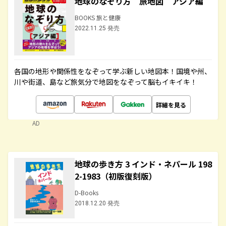
地球のなぞり方 旅地図 アジア編
BOOKS 旅と健康
2022.11.25 発売
各国の地形や関係性をなぞって学ぶ新しい地図本！国境や州、
川や街道、島など旅気分で地図をなぞって脳もイキイキ！
詳細を見る
AD
地球の歩き方 3 インド・ネパール 198
2-1983（初版復刻版）
D-Books
2018.12.20 発売