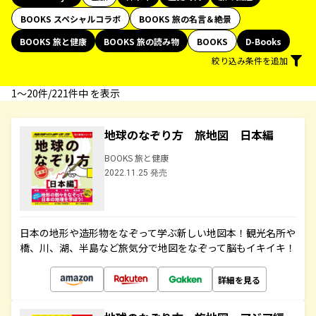
BOOKS スペシャルコラボ
BOOKS 旅の名言＆絶景
BOOKS 旅と健康
BOOKS 旅の読み物
BOOKS
D-Books
絞り込み条件を追加
1〜20件/221件中 を表示
地球のなぞり方 旅地図 日本編
BOOKS 旅と健康
2022.11.25 発売
日本の地形や造形物をなぞって学ぶ新しい地図本！観光名所や
橋、川、湖、半島など旅気分で地図をなぞって脳もイキイキ！
詳細を見る