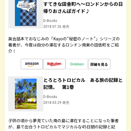
すてきな田舎町へ～ロンドンからの日
帰りおさんぽガイド♪
D-Books
2018.07.26 発売
英会話本でおなじみの「Kayoの“秘密のノート”」シリーズの
著者が、今度は自分の滞在するロンドン南東の田舎町をご紹
介！
詳細を見る
とろとろトロピカル ある旅の記録と
記憶。 第1巻
D-Books
2018.03.29 発売
子供の頃から夢見ていた南の島に滞在することになった筆者
が、島で出合うトロピカルでマジカルな45日間の記録と記