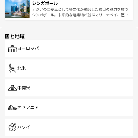
参照してほしい。
シンガポール
激する。気候は一年中温暖で、どの季節にも異なる楽しみ
み、どこを訪れても感動するはず。観光スポットが密集し
が待っている。親しみやすいタイの人々、仏教を中心とし
ており、効率よく見どころを回れるのも魅力。息をのむよ
アジアの交差点として多文化が融合した独自の魅力を放つ
た文化、そして多様な観光資源が、訪れる旅人を魅了し続
うな絶景から文化的な体験まで、香港を存分に楽しみ尽く
シンガポール。未来的な建築物が並ぶマリーナベイ、歴史
ける。 なお、新着のタイ情報は
コンテンツ一覧
を参照して
そう。 なお、新着の香港情報は
コンテンツ一覧
を参照して
と伝統を感じられるエスニックタウン、多数の緑豊かな公
ほしい。
ほしい。
園や自然保護区など、自然が調和した近代的な景観と文化
の多様性あふれるカラフルな町は、どこを歩いても新しい
国と地域
発見がある。さらに、治安のよさや充実した公共交通機関
も、旅行者にとっては魅力的なポイント。グルメも豊富
で、ホーカーズは地元の風情を楽しめる外せないスポット
ヨーロッパ
だ。訪れる人を飽きさせないシンガポールで、多様な魅力
を体感しよう。 なお、新着のシンガポール情報は
コンテン
ツ一覧
を参照してほしい。
北米
中南米
オセアニア
ハワイ