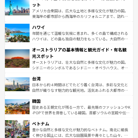
博物館もあり、アルプス観光だけでなく町歩きも満喫する
ット
ことができる。国民の所得が高いため物価も高いが、旅行
アメリカ合衆国は、広大な土地と多様な文化が魅力の国。
者向けの交通パス提供のサービスもあり、うまく活用すれ
東海岸の都市部から西海岸のカリフォルニアまで、訪れる
ば市内交通費無料で観光を楽しむこともできる。 なお、新
場所ごとに異なる風景と体験が待っている。ニューヨーク
着のスイス情報は
コンテンツ一覧
を参照してほしい。
ハワイ
のような巨大都市は、観光、ショッピング、エンターテイ
ンメントが詰まった刺激的なスポットだ。一方、アメリカ
年間を通じて温暖な気候に恵まれ、多くの島で構成される
西部には大自然が広がり、グランドキャニオンやイエロー
ハワイは、どの島も独自の魅力をもっている。大自然の神
ストーン国立公園といった絶景が堪能できる。さらに、南
秘を感じたいなら、火山が生み出した壮大な景観を誇るハ
オーストラリアの基本情報と観光ガイド・有名観
部のニューオーリンズでは、音楽と美食が融合した独特の
ワイ島は見逃せない。また、定番の観光地といえばオアフ
文化が魅力。旅行者はアメリカの各地域で異なる魅力を楽
島だが、静かな自然を求めるならマウイ島やカウアイ島が
光スポット
しみながら、その多様性と豊かな歴史を感じることができ
おすすめ。エメラルドグリーンに輝く海をはじめ、豊かな
オーストラリアは、壮大な自然と多様な文化が魅力の国。
るだろう。車でのロードトリップや列車の旅も、アメリカ
文化や歴史が息づいている。「アロハスピリット」と呼ば
シドニーのシンボルであるシドニー・オペラハウス、オー
ならではの贅沢な旅のスタイルだ。 なお、新着のアメリカ
れるおもてなしの心で訪れる人々を迎えてくれるハワイの
ストラリア東海岸北部に広がる大サンゴ礁地帯グレートバ
情報は
コンテンツ一覧
を参照してほしい。
人々、おいしいローカルフードやハワイアンミュージッ
台湾
リアリーフや大陸中央部にそびえるウルル（エアーズロッ
ク、伝統的なフラダンスなど、すべてがハワイの魅力を彩
ク）、タスマニアの美しい原生林やケアンズの熱帯雨林な
日本から約４時間ほどでたどり着く台湾は、多彩な文化と
っている。訪れるたびに新しい発見と感動が待っているハ
ど、見どころがたくさん。また、カフェやワイン、オージ
自然が織りなす魅力的な観光地。活気あふれる大都市の台
ワイを、存分に味わってほしい。 なお、新着のハワイ情報
ービーフなどの食文化も豊かで、美味しいものであふれて
北やノスタルジックな町並みが人気な九份（ジォウフェ
は
コンテンツ一覧
を参照してほしい。
韓国
いる。アクティビティも充実しており、サーフィンやダイ
ン）、静ひつな山岳地帯である台湾東部など、都市の喧騒
ビング、ハイキングなど、アウトドア好きにはたまらな
と山間の静けさが共存しており、訪れる人に新しい発見と
歴史ある王朝文化が残る一方で、最先端のファッションやK
い。オーストラリアの多彩な魅力を存分に味わいつくそ
驚きをもたらしてくれる。また、奥深い台湾の食文化も魅
-POPで世界を席巻している韓国。首都ソウルの宮殿や伝統
う。 なお、新着のオーストラリア情報は
コンテンツ一覧
を
力で、夜市などの屋台グルメから高級料理、ヘルシーで美
家屋が並ぶエリアでは韓国の歴史と文化に浸ることがで
参照してほしい。
ベトナム
容にもいいと評判のスイーツなど、バラエティ豊かな料理
き、地方に足を延ばせば四季折々の自然美を楽しむことが
が味わえる。 なお、新着の台湾情報は
コンテンツ一覧
を参
できる。そして、キムチや焼肉、絶品のストリートフード
豊かな自然と多様な文化が魅力的なベトナム。南北に細長
照してほしい。
まで、さまざまな韓国料理が待っている。夜には、韓国な
く伸びる国土には、広大な田園風景や青々とした山々、世