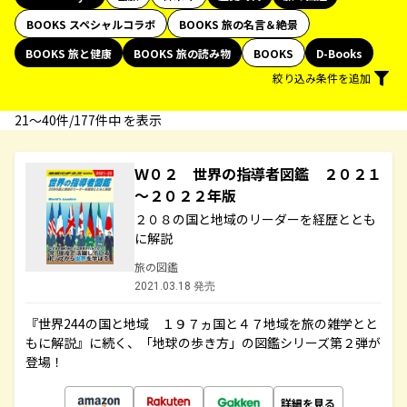
BOOKS スペシャルコラボ
BOOKS 旅の名言＆絶景
BOOKS 旅と健康
BOOKS 旅の読み物
BOOKS
D-Books
絞り込み条件を追加
21〜40件/177件中 を表示
Ｗ０２ 世界の指導者図鑑 ２０２１
～２０２２年版
２０８の国と地域のリーダーを経歴ととも
に解説
旅の図鑑
2021.03.18 発売
『世界244の国と地域 １９７ヵ国と４７地域を旅の雑学とと
もに解説』に続く、「地球の歩き方」の図鑑シリーズ第２弾が
登場！
詳細を見る