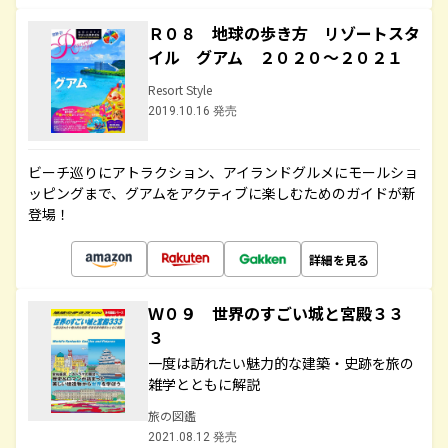
Ｒ０８ 地球の歩き方 リゾートスタ
イル グアム ２０２０～２０２１
Resort Style
2019.10.16 発売
ビーチ巡りにアトラクション、アイランドグルメにモールショ
ッピングまで、グアムをアクティブに楽しむためのガイドが新
登場！
詳細を見る
Ｗ０９ 世界のすごい城と宮殿３３
３
一度は訪れたい魅力的な建築・史跡を旅の
雑学とともに解説
旅の図鑑
2021.08.12 発売