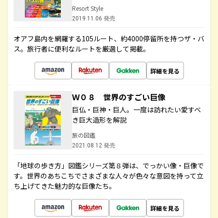
Resort Style
2019.11.06 発売
オアフ島内を網羅する105ルート、約4000停留所を持つザ・バ
ス。旅行者に便利なルートを厳選して掲載。
詳細を見る
Ｗ０８ 世界のすごい巨像
巨仏・巨神・巨人。一度は訪れたい愛すべ
き巨大造形を解説
旅の図鑑
2021.08.12 発売
「地球の歩き方」図鑑シリーズ第８弾は、でっかい像・巨像で
す。世界のあちこちでさまざまな人々が色々な意図を持って立
ち上げてきた魅力的な巨像たち。
詳細を見る