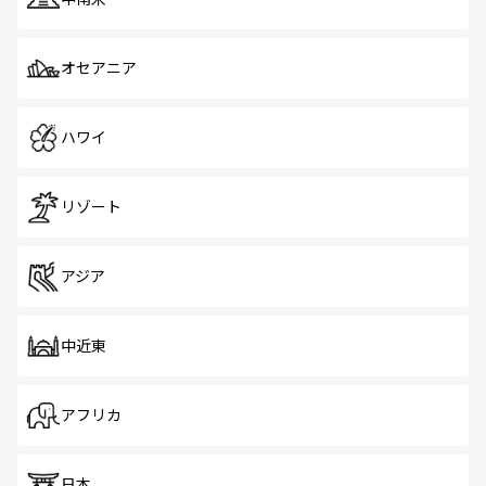
オセアニア
ハワイ
リゾート
アジア
中近東
アフリカ
日本