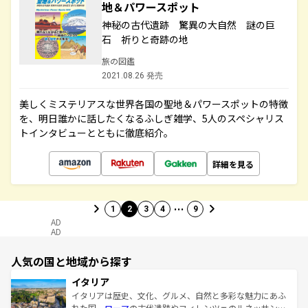
地＆パワースポット
神秘の古代遺跡 驚異の大自然 謎の巨
石 祈りと奇跡の地
旅の図鑑
2021.08.26 発売
美しくミステリアスな世界各国の聖地＆パワースポットの特徴
を、明日誰かに話したくなるふしぎ雑学、5人のスペシャリス
トインタビューとともに徹底紹介。
詳細を見る
…
1
2
3
4
9
AD
AD
人気の国と地域から探す
イタリア
イタリアは歴史、文化、グルメ、自然と多彩な魅力にあふ
れた国。
ローマ
の古代遺跡やフィレンツェのルネッサンス