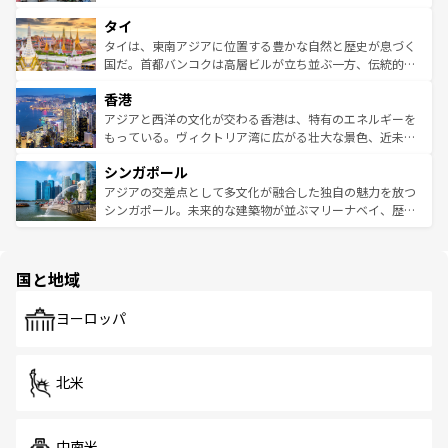
らではのナイトライフも堪能できる。あたたかいホスピタ
界遺産に登録された壮大な自然景観が点在し、都市部では
タイ
リティに包まれながら、韓国の多彩な魅力を心ゆくまで味
急速な発展と共に伝統が息づく。ハノイの古い町並みやホ
わってみてほしい。 なお、新着の韓国情報は
コンテンツ一
ーチミン市のフランス統治時代の建物も、独特の雰囲気を
タイは、東南アジアに位置する豊かな自然と歴史が息づく
覧
を参照してほしい。
醸し出している。また、バラエティの豊かさとおいしさで
国だ。首都バンコクは高層ビルが立ち並ぶ一方、伝統的な
世界中の食通を魅了してやまないベトナム料理も魅力のひ
寺院や市場がいたるところに点在し、古きよき文化と現代
香港
とつ。フォーやバインミー、ベトナムコーヒーなどは、ぜ
の活気が交差している。北部ではチェンマイなどの山岳地
ひ現地で味わいたい。どの地域を訪れてもあたたかい人々
帯で自然と触れ合い、南部ではプーケットやクラビの美し
アジアと西洋の文化が交わる香港は、特有のエネルギーを
が旅行者を迎えてくれるので、きっと忘れられない旅にな
いビーチでリゾート気分を楽しむことができる。タイ料理
もっている。ヴィクトリア湾に広がる壮大な景色、近未来
るはずだ。 なお、新着のベトナム情報は
コンテンツ一覧
を
は世界的に有名で、屋台から高級レストランまで味覚を刺
的なアートスポット、そして歴史と現代が融合した町並
参照してほしい。
シンガポール
激する。気候は一年中温暖で、どの季節にも異なる楽しみ
み、どこを訪れても感動するはず。観光スポットが密集し
が待っている。親しみやすいタイの人々、仏教を中心とし
ており、効率よく見どころを回れるのも魅力。息をのむよ
アジアの交差点として多文化が融合した独自の魅力を放つ
た文化、そして多様な観光資源が、訪れる旅人を魅了し続
うな絶景から文化的な体験まで、香港を存分に楽しみ尽く
シンガポール。未来的な建築物が並ぶマリーナベイ、歴史
ける。 なお、新着のタイ情報は
コンテンツ一覧
を参照して
そう。 なお、新着の香港情報は
コンテンツ一覧
を参照して
と伝統を感じられるエスニックタウン、多数の緑豊かな公
ほしい。
ほしい。
園や自然保護区など、自然が調和した近代的な景観と文化
の多様性あふれるカラフルな町は、どこを歩いても新しい
国と地域
発見がある。さらに、治安のよさや充実した公共交通機関
も、旅行者にとっては魅力的なポイント。グルメも豊富
で、ホーカーズは地元の風情を楽しめる外せないスポット
ヨーロッパ
だ。訪れる人を飽きさせないシンガポールで、多様な魅力
を体感しよう。 なお、新着のシンガポール情報は
コンテン
ツ一覧
を参照してほしい。
北米
中南米