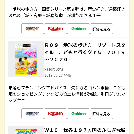
「地球の歩き方」図鑑シリーズ第９弾は、歴史好き、建築好き
必見の「城・宮殿・城塞都市」が堪能できる１冊。
詳細を見る
Ｒ０９ 地球の歩き方 リゾートスタ
イル こどもと行くグアム ２０１９
～２０２０
Resort Style
2019.03.27 発売
年齢別プランニングアドバイス、気になるゴハン事情、こども
服のショッピングテクなどお役立ち情報が満載。別冊グアムマ
ップ付き。
詳細を見る
Ｗ１０ 世界１９７ヵ国のふしぎな聖