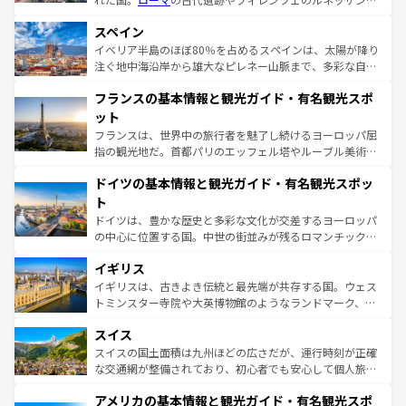
美術、ヴェネツィアの運河など、歴史あるスポットはもち
スペイン
ろん、トスカーナの美しい田園風景やアマルフィ海岸の絶
景など、自然景観も見逃せない。観光の合間には、本場の
イベリア半島のほぼ80％を占めるスペインは、太陽が降り
ピザやパスタなど、絶品のイタリア料理を堪能することも
注ぐ地中海沿岸から雄大なピレネー山脈まで、多彩な自然
できる。朝目覚めてから夜眠るまで、すべての瞬間を楽し
と文化が詰まったヨーロッパ屈指の旅行先だ。多様な地域
フランスの基本情報と観光ガイド・有名観光スポ
ませてくれるイタリアで、忘れられない旅をしてみよう！
文化が根付くこの国では、情熱的なフラメンコ、熱気あふ
なお、新着のイタリア情報は
コンテンツ一覧
を参照してほ
れる闘牛、そして美味しいタパスが生活の一部となってい
ット
しい。
る。首都マドリードの洗練された雰囲気や、バルセロナの
フランスは、世界中の旅行者を魅了し続けるヨーロッパ屈
アートに溢れた街角から、地方では古代ローマ遺跡や中世
指の観光地だ。首都パリのエッフェル塔やルーブル美術館
の城塞都市、穏やかなビーチリゾートまで多彩な表情を見
といった象徴的なスポットから、田舎町の古風な美しさま
せる。地方によって風土や気候が異なるスペインはその個
ドイツの基本情報と観光ガイド・有名観光スポッ
で、幅広い魅力が詰まっている。華麗な宮殿、歴史的な大
性で訪れる人を魅了する。 なお、新着のスペイン情報は
コ
聖堂、美しいビーチ、そして豊かな自然が、訪れる者を心
ト
ンテンツ一覧
を参照してほしい。
から魅了する。また、フランスは美食の国としても知ら
ドイツは、豊かな歴史と多彩な文化が交差するヨーロッパ
れ、フランス料理はユネスコ無形文化遺産にも登録されて
の中心に位置する国。中世の街並みが残るロマンチック街
いる。シャンパンの発祥地であるランス、プロヴァンスの
道から、未来を先取りするようなモダンな都市まで多様な
香り高いラベンダー畑など、多彩な楽しみ方が可能だ。さ
イギリス
顔を持つこの国は、どこを歩いても飽きることがない。ベ
らに、パリ以外の地域にも魅力が溢れており、どの街角に
ルリンの文化的活気、バイエルン州のアルプスの絶景、そ
イギリスは、古きよき伝統と最先端が共存する国。ウェス
も豊かな歴史と文化が息づいている。パリ以外の個性あふ
してライン川沿いのワイン畑といった風景は必見。ビール
トミンスター寺院や大英博物館のようなランドマーク、歴
れる地方に足を運ぶとそれぞれで全く異なる文化を体験で
とソーセージを味わいながら地元の人と過ごす楽しい時間
史ある大学都市、美しい丘陵地帯や牧歌的な風景など、エ
きるだろう。 なお、新着のフランス情報は
コンテンツ一覧
スイス
は、お酒好きな人にはぜひ体験してほしい。 なお、新着の
リアごとに異なる魅力がある。また、優雅なアフタヌーン
を参照してほしい。
ドイツ情報は
コンテンツ一覧
を参照してほしい。
ティー、ビール好きにはたまらない英国パブ、サッカー観
スイスの国土面積は九州ほどの広さだが、運行時刻が正確
戦など、本場だからこそできる体験も豊富。イギリスを旅
な交通網が整備されており、初心者でも安心して個人旅行
して楽しみつくそう。 なお、新着のイギリス情報は
コンテ
を楽しめる。日本同様に時刻表どおりの旅が可能だ。中世
アメリカの基本情報と観光ガイド・有名観光スポ
ンツ一覧
を参照してほしい。
の建物がそのまま残る町や、スイスならではのユニークな