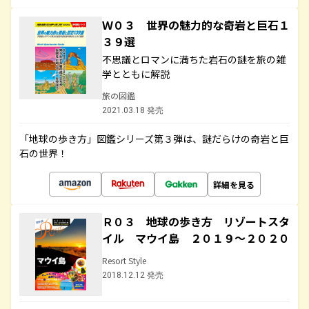
Ｗ０３ 世界の魅力的な奇岩と巨石１
３９選
不思議とロマンに満ちた岩石の謎を旅の雑
学とともに解説
旅の図鑑
2021.03.18 発売
「地球の歩き方」図鑑シリーズ第３弾は、謎だらけの奇岩と巨
石の世界！
詳細を見る
Ｒ０３ 地球の歩き方 リゾートスタ
イル マウイ島 ２０１９～２０２０
Resort Style
2018.12.12 発売