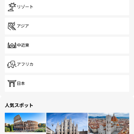
リゾート
アジア
中近東
アフリカ
日本
人気スポット