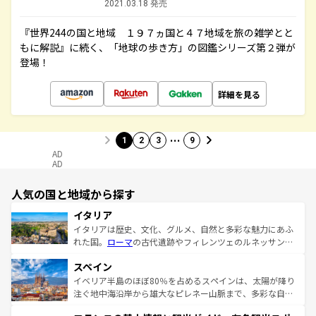
2021.03.18 発売
『世界244の国と地域 １９７ヵ国と４７地域を旅の雑学とと
もに解説』に続く、「地球の歩き方」の図鑑シリーズ第２弾が
登場！
詳細を見る
…
1
2
3
9
AD
AD
人気の国と地域から探す
イタリア
イタリアは歴史、文化、グルメ、自然と多彩な魅力にあふ
れた国。
ローマ
の古代遺跡やフィレンツェのルネッサンス
美術、ヴェネツィアの運河など、歴史あるスポットはもち
スペイン
ろん、トスカーナの美しい田園風景やアマルフィ海岸の絶
景など、自然景観も見逃せない。観光の合間には、本場の
イベリア半島のほぼ80％を占めるスペインは、太陽が降り
ピザやパスタなど、絶品のイタリア料理を堪能することも
注ぐ地中海沿岸から雄大なピレネー山脈まで、多彩な自然
できる。朝目覚めてから夜眠るまで、すべての瞬間を楽し
と文化が詰まったヨーロッパ屈指の旅行先だ。多様な地域