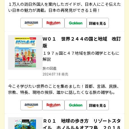
１万人の訪日外国人を案内したガイドが、日本人にこそ伝えた
い日本の魅力が満載。日本の再発見ができる１冊！
詳細を見る
Ｗ０１ 世界２４４の国と地域 改訂
版
１９７ヵ国と４７地域を旅の雑学とともに
解説
旅の図鑑
2024.07.18 発売
今こそ学びたい世界のことを集めました！首都、言語、民族、
宗教、特長、現地の挨拶、誰かに話したくなる旅の雑学も。
詳細を見る
Ｒ０１ 地球の歩き方 リゾートスタ
イル ホノルル＆オアフ島 ２０１８