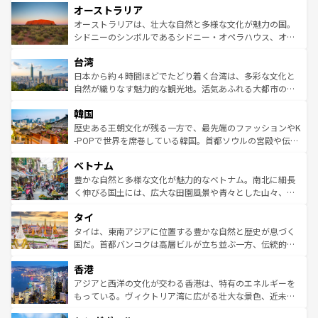
オーストラリア
部のニューオーリンズでは、音楽と美食が融合した独特の
ワイ島は見逃せない。また、定番の観光地といえばオアフ
文化が魅力。旅行者はアメリカの各地域で異なる魅力を楽
島だが、静かな自然を求めるならマウイ島やカウアイ島が
オーストラリアは、壮大な自然と多様な文化が魅力の国。
しみながら、その多様性と豊かな歴史を感じることができ
おすすめ。エメラルドグリーンに輝く海をはじめ、豊かな
シドニーのシンボルであるシドニー・オペラハウス、オー
るだろう。車でのロードトリップや列車の旅も、アメリカ
文化や歴史が息づいている。「アロハスピリット」と呼ば
ストラリア東海岸北部に広がる大サンゴ礁地帯グレートバ
ならではの贅沢な旅のスタイルだ。 なお、新着のアメリカ
台湾
れるおもてなしの心で訪れる人々を迎えてくれるハワイの
リアリーフや大陸中央部にそびえるウルル（エアーズロッ
情報は
コンテンツ一覧
を参照してほしい。
人々、おいしいローカルフードやハワイアンミュージッ
ク）、タスマニアの美しい原生林やケアンズの熱帯雨林な
日本から約４時間ほどでたどり着く台湾は、多彩な文化と
ク、伝統的なフラダンスなど、すべてがハワイの魅力を彩
ど、見どころがたくさん。また、カフェやワイン、オージ
自然が織りなす魅力的な観光地。活気あふれる大都市の台
っている。訪れるたびに新しい発見と感動が待っているハ
ービーフなどの食文化も豊かで、美味しいものであふれて
北やノスタルジックな町並みが人気な九份（ジォウフェ
ワイを、存分に味わってほしい。 なお、新着のハワイ情報
韓国
いる。アクティビティも充実しており、サーフィンやダイ
ン）、静ひつな山岳地帯である台湾東部など、都市の喧騒
は
コンテンツ一覧
を参照してほしい。
ビング、ハイキングなど、アウトドア好きにはたまらな
と山間の静けさが共存しており、訪れる人に新しい発見と
歴史ある王朝文化が残る一方で、最先端のファッションやK
い。オーストラリアの多彩な魅力を存分に味わいつくそ
驚きをもたらしてくれる。また、奥深い台湾の食文化も魅
-POPで世界を席巻している韓国。首都ソウルの宮殿や伝統
う。 なお、新着のオーストラリア情報は
コンテンツ一覧
を
力で、夜市などの屋台グルメから高級料理、ヘルシーで美
家屋が並ぶエリアでは韓国の歴史と文化に浸ることがで
参照してほしい。
ベトナム
容にもいいと評判のスイーツなど、バラエティ豊かな料理
き、地方に足を延ばせば四季折々の自然美を楽しむことが
が味わえる。 なお、新着の台湾情報は
コンテンツ一覧
を参
できる。そして、キムチや焼肉、絶品のストリートフード
豊かな自然と多様な文化が魅力的なベトナム。南北に細長
照してほしい。
まで、さまざまな韓国料理が待っている。夜には、韓国な
く伸びる国土には、広大な田園風景や青々とした山々、世
らではのナイトライフも堪能できる。あたたかいホスピタ
界遺産に登録された壮大な自然景観が点在し、都市部では
タイ
リティに包まれながら、韓国の多彩な魅力を心ゆくまで味
急速な発展と共に伝統が息づく。ハノイの古い町並みやホ
わってみてほしい。 なお、新着の韓国情報は
コンテンツ一
ーチミン市のフランス統治時代の建物も、独特の雰囲気を
タイは、東南アジアに位置する豊かな自然と歴史が息づく
覧
を参照してほしい。
醸し出している。また、バラエティの豊かさとおいしさで
国だ。首都バンコクは高層ビルが立ち並ぶ一方、伝統的な
世界中の食通を魅了してやまないベトナム料理も魅力のひ
寺院や市場がいたるところに点在し、古きよき文化と現代
香港
とつ。フォーやバインミー、ベトナムコーヒーなどは、ぜ
の活気が交差している。北部ではチェンマイなどの山岳地
ひ現地で味わいたい。どの地域を訪れてもあたたかい人々
帯で自然と触れ合い、南部ではプーケットやクラビの美し
アジアと西洋の文化が交わる香港は、特有のエネルギーを
が旅行者を迎えてくれるので、きっと忘れられない旅にな
いビーチでリゾート気分を楽しむことができる。タイ料理
もっている。ヴィクトリア湾に広がる壮大な景色、近未来
るはずだ。 なお、新着のベトナム情報は
コンテンツ一覧
を
は世界的に有名で、屋台から高級レストランまで味覚を刺
的なアートスポット、そして歴史と現代が融合した町並