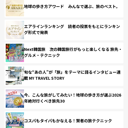
地球の歩き方アワード みんなで選ぶ、旅のベスト。
エアラインランキング 読者の投票をもとにランキン
グ形式で発表
Next韓国旅 次の韓国旅行がもっと楽しくなる 旅先・
グルメ・テクニック
旬な“あの人”が「旅」をテーマに語るインタビュー連
載 MY TRAVEL STORY
今、こんな旅がしてみたい！地球の歩き方が選ぶ2026
年絶対行くべき旅先30
コスパもタイパもかなえる！賢者の旅テクニック