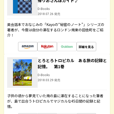
帰りおさんぽガイド♪
D-Books
2018.07.26 発売
英会話本でおなじみの「Kayoの“秘密のノート”」シリーズの
著者が、今度は自分の滞在するロンドン南東の田舎町をご紹
介！
詳細を見る
とろとろトロピカル ある旅の記録と
記憶。 第1巻
D-Books
2018.03.29 発売
子供の頃から夢見ていた南の島に滞在することになった筆者
が、島で出合うトロピカルでマジカルな45日間の記録と記
憶。