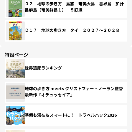
０２ 地球の歩き方 島旅 奄美大島 喜界島 加計
呂麻島（奄美群島１） ５訂版
Ｄ１７ 地球の歩き方 タイ ２０２７～２０２８
特設ページ
世界遺産ランキング
地球の歩き方 meets クリストファー・ノーラン監督
最新作『オデュッセイア』
準備も滞在もスマートに！ トラベルハック2026