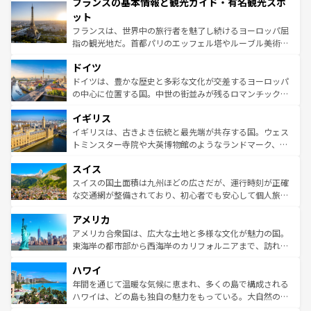
フランスの基本情報と観光ガイド・有名観光スポ
ませてくれるイタリアで、忘れられない旅をしてみよう！
文化が根付くこの国では、情熱的なフラメンコ、熱気あふ
なお、新着のイタリア情報は
コンテンツ一覧
を参照してほ
れる闘牛、そして美味しいタパスが生活の一部となってい
ット
しい。
る。首都マドリードの洗練された雰囲気や、バルセロナの
フランスは、世界中の旅行者を魅了し続けるヨーロッパ屈
アートに溢れた街角から、地方では古代ローマ遺跡や中世
指の観光地だ。首都パリのエッフェル塔やルーブル美術館
の城塞都市、穏やかなビーチリゾートまで多彩な表情を見
といった象徴的なスポットから、田舎町の古風な美しさま
せる。地方によって風土や気候が異なるスペインはその個
ドイツ
で、幅広い魅力が詰まっている。華麗な宮殿、歴史的な大
性で訪れる人を魅了する。 なお、新着のスペイン情報は
コ
聖堂、美しいビーチ、そして豊かな自然が、訪れる者を心
ドイツは、豊かな歴史と多彩な文化が交差するヨーロッパ
ンテンツ一覧
を参照してほしい。
から魅了する。また、フランスは美食の国としても知ら
の中心に位置する国。中世の街並みが残るロマンチック街
れ、フランス料理はユネスコ無形文化遺産にも登録されて
道から、未来を先取りするようなモダンな都市まで多様な
イギリス
いる。シャンパンの発祥地であるランス、プロヴァンスの
顔を持つこの国は、どこを歩いても飽きることがない。ベ
香り高いラベンダー畑など、多彩な楽しみ方が可能だ。さ
ルリンの文化的活気、バイエルン州のアルプスの絶景、そ
イギリスは、古きよき伝統と最先端が共存する国。ウェス
らに、パリ以外の地域にも魅力が溢れており、どの街角に
してライン川沿いのワイン畑といった風景は必見。ビール
トミンスター寺院や大英博物館のようなランドマーク、歴
も豊かな歴史と文化が息づいている。パリ以外の個性あふ
とソーセージを味わいながら地元の人と過ごす楽しい時間
史ある大学都市、美しい丘陵地帯や牧歌的な風景など、エ
れる地方に足を運ぶとそれぞれで全く異なる文化を体験で
スイス
は、お酒好きな人にはぜひ体験してほしい。 なお、新着の
リアごとに異なる魅力がある。また、優雅なアフタヌーン
きるだろう。 なお、新着のフランス情報は
コンテンツ一覧
ドイツ情報は
コンテンツ一覧
を参照してほしい。
ティー、ビール好きにはたまらない英国パブ、サッカー観
スイスの国土面積は九州ほどの広さだが、運行時刻が正確
を参照してほしい。
戦など、本場だからこそできる体験も豊富。イギリスを旅
な交通網が整備されており、初心者でも安心して個人旅行
して楽しみつくそう。 なお、新着のイギリス情報は
コンテ
を楽しめる。日本同様に時刻表どおりの旅が可能だ。中世
アメリカ
ンツ一覧
を参照してほしい。
の建物がそのまま残る町や、スイスならではのユニークな
博物館もあり、アルプス観光だけでなく町歩きも満喫する
アメリカ合衆国は、広大な土地と多様な文化が魅力の国。
ことができる。国民の所得が高いため物価も高いが、旅行
東海岸の都市部から西海岸のカリフォルニアまで、訪れる
者向けの交通パス提供のサービスもあり、うまく活用すれ
場所ごとに異なる風景と体験が待っている。ニューヨーク
ハワイ
ば市内交通費無料で観光を楽しむこともできる。 なお、新
のような巨大都市は、観光、ショッピング、エンターテイ
着のスイス情報は
コンテンツ一覧
を参照してほしい。
ンメントが詰まった刺激的なスポットだ。一方、アメリカ
年間を通じて温暖な気候に恵まれ、多くの島で構成される
西部には大自然が広がり、グランドキャニオンやイエロー
ハワイは、どの島も独自の魅力をもっている。大自然の神
ストーン国立公園といった絶景が堪能できる。さらに、南
秘を感じたいなら、火山が生み出した壮大な景観を誇るハ