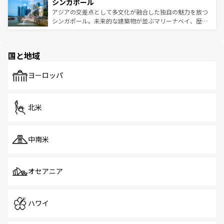
参照してほしい。
シンガポール
激する。気候は一年中温暖で、どの季節にも異なる楽しみ
み、どこを訪れても感動するはず。観光スポットが密集し
が待っている。親しみやすいタイの人々、仏教を中心とし
ており、効率よく見どころを回れるのも魅力。息をのむよ
アジアの交差点として多文化が融合した独自の魅力を放つ
た文化、そして多様な観光資源が、訪れる旅人を魅了し続
うな絶景から文化的な体験まで、香港を存分に楽しみ尽く
シンガポール。未来的な建築物が並ぶマリーナベイ、歴史
ける。 なお、新着のタイ情報は
コンテンツ一覧
を参照して
そう。 なお、新着の香港情報は
コンテンツ一覧
を参照して
と伝統を感じられるエスニックタウン、多数の緑豊かな公
ほしい。
ほしい。
園や自然保護区など、自然が調和した近代的な景観と文化
の多様性あふれるカラフルな町は、どこを歩いても新しい
国と地域
発見がある。さらに、治安のよさや充実した公共交通機関
も、旅行者にとっては魅力的なポイント。グルメも豊富
で、ホーカーズは地元の風情を楽しめる外せないスポット
ヨーロッパ
だ。訪れる人を飽きさせないシンガポールで、多様な魅力
を体感しよう。 なお、新着のシンガポール情報は
コンテン
ツ一覧
を参照してほしい。
北米
中南米
オセアニア
ハワイ