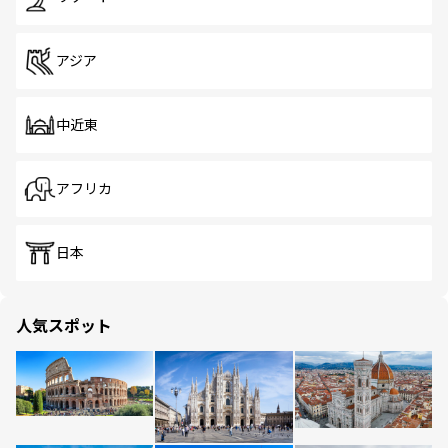
アジア
中近東
アフリカ
日本
人気スポット