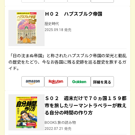
Ｈ０２ ハプスブルク帝国
歴史時代
2025.09.18 発売
「日の沈まぬ帝国」と称されたハプスブルク帝国の栄光と動乱
の歴史をたどり、今なお各国に残る史跡を巡る歴史を旅するガ
イド。
詳細を見る
Ｓ０２ 週末だけで７０ヵ国１５９都
市を旅したリーマントラベラーが教え
る自分の時間の作り方
BOOKS 旅の読み物
2022.07.21 発売