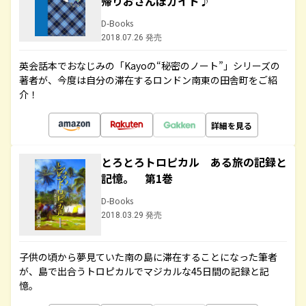
帰りおさんぽガイド♪
D-Books
2018.07.26 発売
英会話本でおなじみの「Kayoの“秘密のノート”」シリーズの
著者が、今度は自分の滞在するロンドン南東の田舎町をご紹
介！
詳細を見る
とろとろトロピカル ある旅の記録と
記憶。 第1巻
D-Books
2018.03.29 発売
子供の頃から夢見ていた南の島に滞在することになった筆者
が、島で出合うトロピカルでマジカルな45日間の記録と記
憶。