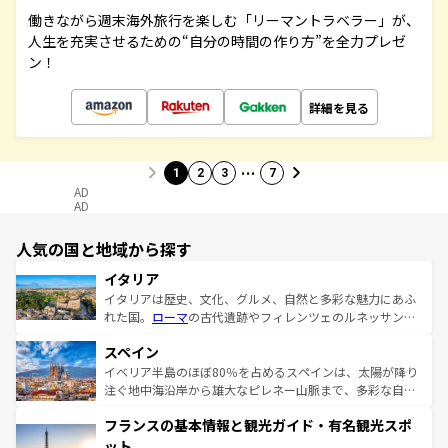
働きながら週末海外旅行を楽しむ「リーマントラベラー」が、
人生を充実させるための“自分の時間の作り方”を全力プレゼ
ン！
詳細を見る
…
1
2
3
7
AD
AD
人気の国と地域から探す
イタリア
イタリアは歴史、文化、グルメ、自然と多彩な魅力にあふ
れた国。
ローマ
の古代遺跡やフィレンツェのルネッサンス
美術、ヴェネツィアの運河など、歴史あるスポットはもち
スペイン
ろん、トスカーナの美しい田園風景やアマルフィ海岸の絶
景など、自然景観も見逃せない。観光の合間には、本場の
イベリア半島のほぼ80％を占めるスペインは、太陽が降り
ピザやパスタなど、絶品のイタリア料理を堪能することも
注ぐ地中海沿岸から雄大なピレネー山脈まで、多彩な自然
できる。朝目覚めてから夜眠るまで、すべての瞬間を楽し
と文化が詰まったヨーロッパ屈指の旅行先だ。多様な地域
フランスの基本情報と観光ガイド・有名観光スポ
ませてくれるイタリアで、忘れられない旅をしてみよう！
文化が根付くこの国では、情熱的なフラメンコ、熱気あふ
なお、新着のイタリア情報は
コンテンツ一覧
を参照してほ
れる闘牛、そして美味しいタパスが生活の一部となってい
ット