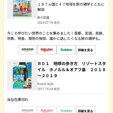
１９７ヵ国と４７地域を旅の雑学とともに
解説
旅の図鑑
2024.07.18 発売
今こそ学びたい世界のことを集めました！首都、言語、民族、
宗教、特長、現地の挨拶、誰かに話したくなる旅の雑学も。
詳細を見る
Ｒ０１ 地球の歩き方 リゾートスタ
イル ホノルル＆オアフ島 ２０１８
～２０１９
Resort Style
2017.10.04 発売
当社在庫切れ
詳細を見る