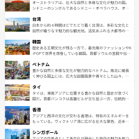
文化が魅力。旅行者はアメリカの各地域で異なる魅力を楽
島だが、静かな自然を求めるならマウイ島やカウアイ島が
オーストラリアは、壮大な自然と多様な文化が魅力の国。
しみながら、その多様性と豊かな歴史を感じることができ
おすすめ。エメラルドグリーンに輝く海をはじめ、豊かな
シドニーのシンボルであるシドニー・オペラハウス、オー
るだろう。車でのロードトリップや列車の旅も、アメリカ
文化や歴史が息づいている。「アロハスピリット」と呼ば
ストラリア東海岸北部に広がる大サンゴ礁地帯グレートバ
ならではの贅沢な旅のスタイルだ。 なお、新着のアメリカ
台湾
れるおもてなしの心で訪れる人々を迎えてくれるハワイの
リアリーフや大陸中央部にそびえるウルル（エアーズロッ
情報は
コンテンツ一覧
を参照してほしい。
人々、おいしいローカルフードやハワイアンミュージッ
ク）、タスマニアの美しい原生林やケアンズの熱帯雨林な
日本から約４時間ほどでたどり着く台湾は、多彩な文化と
ク、伝統的なフラダンスなど、すべてがハワイの魅力を彩
ど、見どころがたくさん。また、カフェやワイン、オージ
自然が織りなす魅力的な観光地。活気あふれる大都市の台
っている。訪れるたびに新しい発見と感動が待っているハ
ービーフなどの食文化も豊かで、美味しいものであふれて
北やノスタルジックな町並みが人気な九份（ジォウフェ
ワイを、存分に味わってほしい。 なお、新着のハワイ情報
韓国
いる。アクティビティも充実しており、サーフィンやダイ
ン）、静ひつな山岳地帯である台湾東部など、都市の喧騒
は
コンテンツ一覧
を参照してほしい。
ビング、ハイキングなど、アウトドア好きにはたまらな
と山間の静けさが共存しており、訪れる人に新しい発見と
歴史ある王朝文化が残る一方で、最先端のファッションやK
い。オーストラリアの多彩な魅力を存分に味わいつくそ
驚きをもたらしてくれる。また、奥深い台湾の食文化も魅
-POPで世界を席巻している韓国。首都ソウルの宮殿や伝統
う。 なお、新着のオーストラリア情報は
コンテンツ一覧
を
力で、夜市などの屋台グルメから高級料理、ヘルシーで美
家屋が並ぶエリアでは韓国の歴史と文化に浸ることがで
参照してほしい。
ベトナム
容にもいいと評判のスイーツなど、バラエティ豊かな料理
き、地方に足を延ばせば四季折々の自然美を楽しむことが
が味わえる。 なお、新着の台湾情報は
コンテンツ一覧
を参
できる。そして、キムチや焼肉、絶品のストリートフード
豊かな自然と多様な文化が魅力的なベトナム。南北に細長
照してほしい。
まで、さまざまな韓国料理が待っている。夜には、韓国な
く伸びる国土には、広大な田園風景や青々とした山々、世
らではのナイトライフも堪能できる。あたたかいホスピタ
界遺産に登録された壮大な自然景観が点在し、都市部では
タイ
リティに包まれながら、韓国の多彩な魅力を心ゆくまで味
急速な発展と共に伝統が息づく。ハノイの古い町並みやホ
わってみてほしい。 なお、新着の韓国情報は
コンテンツ一
ーチミン市のフランス統治時代の建物も、独特の雰囲気を
タイは、東南アジアに位置する豊かな自然と歴史が息づく
覧
を参照してほしい。
醸し出している。また、バラエティの豊かさとおいしさで
国だ。首都バンコクは高層ビルが立ち並ぶ一方、伝統的な
世界中の食通を魅了してやまないベトナム料理も魅力のひ
寺院や市場がいたるところに点在し、古きよき文化と現代
香港
とつ。フォーやバインミー、ベトナムコーヒーなどは、ぜ
の活気が交差している。北部ではチェンマイなどの山岳地
ひ現地で味わいたい。どの地域を訪れてもあたたかい人々
帯で自然と触れ合い、南部ではプーケットやクラビの美し
アジアと西洋の文化が交わる香港は、特有のエネルギーを
が旅行者を迎えてくれるので、きっと忘れられない旅にな
いビーチでリゾート気分を楽しむことができる。タイ料理
もっている。ヴィクトリア湾に広がる壮大な景色、近未来
るはずだ。 なお、新着のベトナム情報は
コンテンツ一覧
を
は世界的に有名で、屋台から高級レストランまで味覚を刺
的なアートスポット、そして歴史と現代が融合した町並
参照してほしい。
シンガポール
激する。気候は一年中温暖で、どの季節にも異なる楽しみ
み、どこを訪れても感動するはず。観光スポットが密集し
が待っている。親しみやすいタイの人々、仏教を中心とし
ており、効率よく見どころを回れるのも魅力。息をのむよ
アジアの交差点として多文化が融合した独自の魅力を放つ