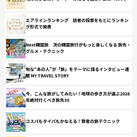
エアラインランキング 読者の投票をもとにランキン
グ形式で発表
Next韓国旅 次の韓国旅行がもっと楽しくなる 旅先・
グルメ・テクニック
旬な“あの人”が「旅」をテーマに語るインタビュー連
載 MY TRAVEL STORY
今、こんな旅がしてみたい！地球の歩き方が選ぶ2026
年絶対行くべき旅先30
コスパもタイパもかなえる！賢者の旅テクニック