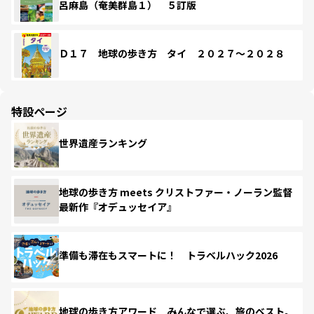
呂麻島（奄美群島１） ５訂版
Ｄ１７ 地球の歩き方 タイ ２０２７～２０２８
特設ページ
世界遺産ランキング
地球の歩き方 meets クリストファー・ノーラン監督
最新作『オデュッセイア』
準備も滞在もスマートに！ トラベルハック2026
地球の歩き方アワード みんなで選ぶ、旅のベスト。