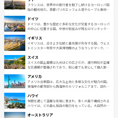
しい。
る。首都マドリードの洗練された雰囲気や、バルセロナの
フランスは、世界中の旅行者を魅了し続けるヨーロッパ屈
アートに溢れた街角から、地方では古代ローマ遺跡や中世
指の観光地だ。首都パリのエッフェル塔やルーブル美術館
の城塞都市、穏やかなビーチリゾートまで多彩な表情を見
といった象徴的なスポットから、田舎町の古風な美しさま
せる。地方によって風土や気候が異なるスペインはその個
ドイツ
で、幅広い魅力が詰まっている。華麗な宮殿、歴史的な大
性で訪れる人を魅了する。 なお、新着のスペイン情報は
コ
聖堂、美しいビーチ、そして豊かな自然が、訪れる者を心
ドイツは、豊かな歴史と多彩な文化が交差するヨーロッパ
ンテンツ一覧
を参照してほしい。
から魅了する。また、フランスは美食の国としても知ら
の中心に位置する国。中世の街並みが残るロマンチック街
れ、フランス料理はユネスコ無形文化遺産にも登録されて
道から、未来を先取りするようなモダンな都市まで多様な
イギリス
いる。シャンパンの発祥地であるランス、プロヴァンスの
顔を持つこの国は、どこを歩いても飽きることがない。ベ
香り高いラベンダー畑など、多彩な楽しみ方が可能だ。さ
ルリンの文化的活気、バイエルン州のアルプスの絶景、そ
イギリスは、古きよき伝統と最先端が共存する国。ウェス
らに、パリ以外の地域にも魅力が溢れており、どの街角に
してライン川沿いのワイン畑といった風景は必見。ビール
トミンスター寺院や大英博物館のようなランドマーク、歴
も豊かな歴史と文化が息づいている。パリ以外の個性あふ
とソーセージを味わいながら地元の人と過ごす楽しい時間
史ある大学都市、美しい丘陵地帯や牧歌的な風景など、エ
れる地方に足を運ぶとそれぞれで全く異なる文化を体験で
スイス
は、お酒好きな人にはぜひ体験してほしい。 なお、新着の
リアごとに異なる魅力がある。また、優雅なアフタヌーン
きるだろう。 なお、新着のフランス情報は
コンテンツ一覧
ドイツ情報は
コンテンツ一覧
を参照してほしい。
ティー、ビール好きにはたまらない英国パブ、サッカー観
スイスの国土面積は九州ほどの広さだが、運行時刻が正確
を参照してほしい。
戦など、本場だからこそできる体験も豊富。イギリスを旅
な交通網が整備されており、初心者でも安心して個人旅行
して楽しみつくそう。 なお、新着のイギリス情報は
コンテ
を楽しめる。日本同様に時刻表どおりの旅が可能だ。中世
アメリカ
ンツ一覧
を参照してほしい。
の建物がそのまま残る町や、スイスならではのユニークな
博物館もあり、アルプス観光だけでなく町歩きも満喫する
アメリカ合衆国は、広大な土地と多様な文化が魅力の国。
ことができる。国民の所得が高いため物価も高いが、旅行
東海岸の都市部から西海岸のカリフォルニアまで、訪れる
者向けの交通パス提供のサービスもあり、うまく活用すれ
場所ごとに異なる風景と体験が待っている。ニューヨーク
ハワイ
ば市内交通費無料で観光を楽しむこともできる。 なお、新
のような巨大都市は、観光、ショッピング、エンターテイ
着のスイス情報は
コンテンツ一覧
を参照してほしい。
ンメントが詰まった刺激的なスポットだ。一方、アメリカ
年間を通じて温暖な気候に恵まれ、多くの島で構成される
西部には大自然が広がり、グランドキャニオンやイエロー
ハワイは、どの島も独自の魅力をもっている。大自然の神
ストーン国立公園といった絶景が堪能できる。さらに、南
秘を感じたいなら、火山が生み出した壮大な景観を誇るハ
オーストラリア
部のニューオーリンズでは、音楽と美食が融合した独特の
ワイ島は見逃せない。また、定番の観光地といえばオアフ