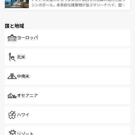
た文化、そして多様な観光資源が、訪れる旅人を魅了し続
うな絶景から文化的な体験まで、香港を存分に楽しみ尽く
シンガポール。未来的な建築物が並ぶマリーナベイ、歴史
ける。 なお、新着のタイ情報は
コンテンツ一覧
を参照して
そう。 なお、新着の香港情報は
コンテンツ一覧
を参照して
と伝統を感じられるエスニックタウン、多数の緑豊かな公
ほしい。
ほしい。
園や自然保護区など、自然が調和した近代的な景観と文化
の多様性あふれるカラフルな町は、どこを歩いても新しい
国と地域
発見がある。さらに、治安のよさや充実した公共交通機関
も、旅行者にとっては魅力的なポイント。グルメも豊富
で、ホーカーズは地元の風情を楽しめる外せないスポット
ヨーロッパ
だ。訪れる人を飽きさせないシンガポールで、多様な魅力
を体感しよう。 なお、新着のシンガポール情報は
コンテン
ツ一覧
を参照してほしい。
北米
中南米
オセアニア
ハワイ
リゾート