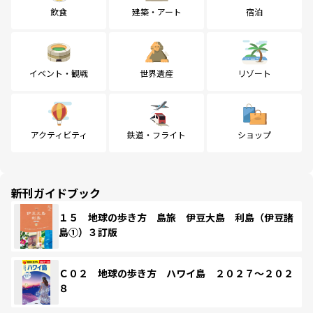
飲食
建築・アート
宿泊
イベント・観戦
世界遺産
リゾート
アクティビティ
鉄道・フライト
ショップ
新刊ガイドブック
１５ 地球の歩き方 島旅 伊豆大島 利島（伊豆諸
島①）３訂版
Ｃ０２ 地球の歩き方 ハワイ島 ２０２７～２０２
８