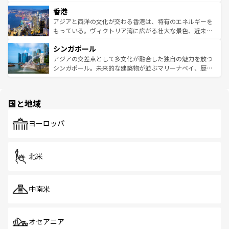
世界中の食通を魅了してやまないベトナム料理も魅力のひ
寺院や市場がいたるところに点在し、古きよき文化と現代
香港
とつ。フォーやバインミー、ベトナムコーヒーなどは、ぜ
の活気が交差している。北部ではチェンマイなどの山岳地
ひ現地で味わいたい。どの地域を訪れてもあたたかい人々
帯で自然と触れ合い、南部ではプーケットやクラビの美し
アジアと西洋の文化が交わる香港は、特有のエネルギーを
が旅行者を迎えてくれるので、きっと忘れられない旅にな
いビーチでリゾート気分を楽しむことができる。タイ料理
もっている。ヴィクトリア湾に広がる壮大な景色、近未来
るはずだ。 なお、新着のベトナム情報は
コンテンツ一覧
を
は世界的に有名で、屋台から高級レストランまで味覚を刺
的なアートスポット、そして歴史と現代が融合した町並
参照してほしい。
シンガポール
激する。気候は一年中温暖で、どの季節にも異なる楽しみ
み、どこを訪れても感動するはず。観光スポットが密集し
が待っている。親しみやすいタイの人々、仏教を中心とし
ており、効率よく見どころを回れるのも魅力。息をのむよ
アジアの交差点として多文化が融合した独自の魅力を放つ
た文化、そして多様な観光資源が、訪れる旅人を魅了し続
うな絶景から文化的な体験まで、香港を存分に楽しみ尽く
シンガポール。未来的な建築物が並ぶマリーナベイ、歴史
ける。 なお、新着のタイ情報は
コンテンツ一覧
を参照して
そう。 なお、新着の香港情報は
コンテンツ一覧
を参照して
と伝統を感じられるエスニックタウン、多数の緑豊かな公
ほしい。
ほしい。
園や自然保護区など、自然が調和した近代的な景観と文化
の多様性あふれるカラフルな町は、どこを歩いても新しい
国と地域
発見がある。さらに、治安のよさや充実した公共交通機関
も、旅行者にとっては魅力的なポイント。グルメも豊富
で、ホーカーズは地元の風情を楽しめる外せないスポット
ヨーロッパ
だ。訪れる人を飽きさせないシンガポールで、多様な魅力
を体感しよう。 なお、新着のシンガポール情報は
コンテン
ツ一覧
を参照してほしい。
北米
中南米
オセアニア