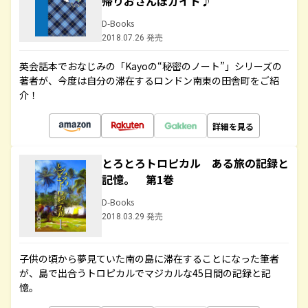
帰りおさんぽガイド♪
D-Books
2018.07.26 発売
英会話本でおなじみの「Kayoの“秘密のノート”」シリーズの
著者が、今度は自分の滞在するロンドン南東の田舎町をご紹
介！
詳細を見る
とろとろトロピカル ある旅の記録と
記憶。 第1巻
D-Books
2018.03.29 発売
子供の頃から夢見ていた南の島に滞在することになった筆者
が、島で出合うトロピカルでマジカルな45日間の記録と記
憶。