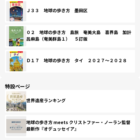
Ｊ３３ 地球の歩き方 墨田区
０２ 地球の歩き方 島旅 奄美大島 喜界島 加計
呂麻島（奄美群島１） ５訂版
Ｄ１７ 地球の歩き方 タイ ２０２７～２０２８
特設ページ
世界遺産ランキング
地球の歩き方 meets クリストファー・ノーラン監督
最新作『オデュッセイア』