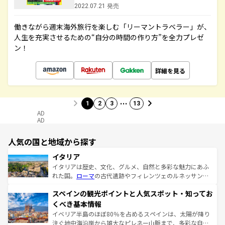
2022.07.21 発売
働きながら週末海外旅行を楽しむ「リーマントラベラー」が、
人生を充実させるための“自分の時間の作り方”を全力プレゼ
ン！
詳細を見る
…
1
2
3
13
AD
AD
人気の国と地域から探す
イタリア
イタリアは歴史、文化、グルメ、自然と多彩な魅力にあふ
れた国。
ローマ
の古代遺跡やフィレンツェのルネッサンス
美術、ヴェネツィアの運河など、歴史あるスポットはもち
スペインの観光ポイントと人気スポット・知ってお
ろん、トスカーナの美しい田園風景やアマルフィ海岸の絶
景など、自然景観も見逃せない。観光の合間には、本場の
くべき基本情報
ピザやパスタなど、絶品のイタリア料理を堪能することも
イベリア半島のほぼ80％を占めるスペインは、太陽が降り
できる。朝目覚めてから夜眠るまで、すべての瞬間を楽し
注ぐ地中海沿岸から雄大なピレネー山脈まで、多彩な自然