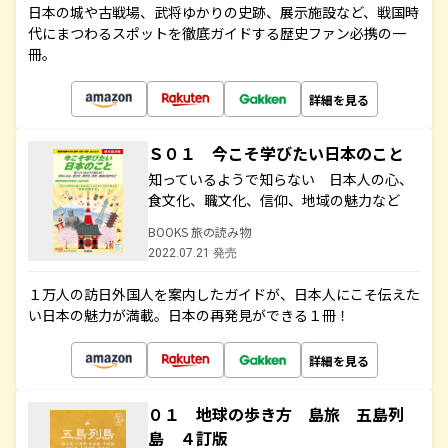
日本の城や古戦場、武将ゆかりの史跡、展示施設など、戦国時
代にまつわるスポットを徹底ガイドする歴史ファン必携の一
冊。
詳細を見る
Ｓ０１ 今こそ学びたい日本のこと
知っているようで知らない 日本人の心、
食文化、職文化、信仰、地域の魅力など
BOOKS 旅の読み物
2022.07.21 発売
１万人の訪日外国人を案内したガイドが、日本人にこそ伝えた
い日本の魅力が満載。日本の再発見ができる１冊！
詳細を見る
０１ 地球の歩き方 島旅 五島列
島 ４訂版