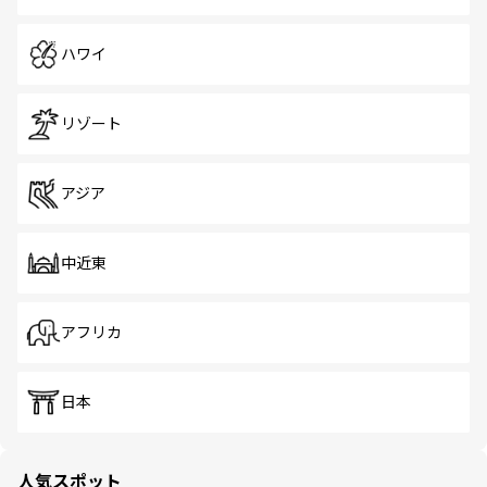
ハワイ
リゾート
アジア
中近東
アフリカ
日本
人気スポット