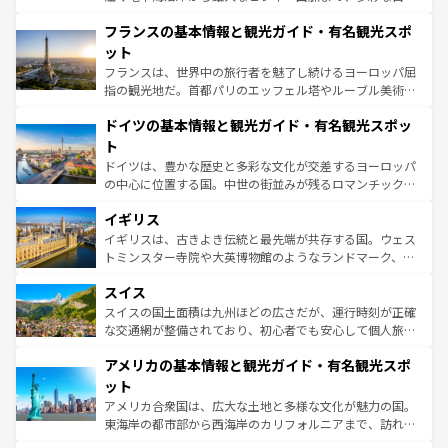
ませてくれるイタリアで、忘れられない旅をしてみよう！
と文化が詰まったヨーロッパ屈指の旅行先だ。多様な地域
なお、新着のイタリア情報は
コンテンツ一覧
を参照してほ
フランスの基本情報と観光ガイド・有名観光スポ
文化が根付くこの国では、情熱的なフラメンコ、熱気あふ
しい。
れる闘牛、そして美味しいタパスが生活の一部となってい
ット
る。首都マドリードの洗練された雰囲気や、バルセロナの
フランスは、世界中の旅行者を魅了し続けるヨーロッパ屈
アートに溢れた街角から、地方では古代ローマ遺跡や中世
指の観光地だ。首都パリのエッフェル塔やルーブル美術館
の城塞都市、穏やかなビーチリゾートまで多彩な表情を見
といった象徴的なスポットから、田舎町の古風な美しさま
せる。地方によって風土や気候が異なるスペインはその個
ドイツの基本情報と観光ガイド・有名観光スポッ
で、幅広い魅力が詰まっている。華麗な宮殿、歴史的な大
性で訪れる人を魅了する。 なお、新着のスペイン情報は
コ
聖堂、美しいビーチ、そして豊かな自然が、訪れる者を心
ト
ンテンツ一覧
を参照してほしい。
から魅了する。また、フランスは美食の国としても知ら
ドイツは、豊かな歴史と多彩な文化が交差するヨーロッパ
れ、フランス料理はユネスコ無形文化遺産にも登録されて
の中心に位置する国。中世の街並みが残るロマンチック街
いる。シャンパンの発祥地であるランス、プロヴァンスの
道から、未来を先取りするようなモダンな都市まで多様な
香り高いラベンダー畑など、多彩な楽しみ方が可能だ。さ
イギリス
顔を持つこの国は、どこを歩いても飽きることがない。ベ
らに、パリ以外の地域にも魅力が溢れており、どの街角に
ルリンの文化的活気、バイエルン州のアルプスの絶景、そ
イギリスは、古きよき伝統と最先端が共存する国。ウェス
も豊かな歴史と文化が息づいている。パリ以外の個性あふ
してライン川沿いのワイン畑といった風景は必見。ビール
トミンスター寺院や大英博物館のようなランドマーク、歴
れる地方に足を運ぶとそれぞれで全く異なる文化を体験で
とソーセージを味わいながら地元の人と過ごす楽しい時間
史ある大学都市、美しい丘陵地帯や牧歌的な風景など、エ
きるだろう。 なお、新着のフランス情報は
コンテンツ一覧
スイス
は、お酒好きな人にはぜひ体験してほしい。 なお、新着の
リアごとに異なる魅力がある。また、優雅なアフタヌーン
を参照してほしい。
ドイツ情報は
コンテンツ一覧
を参照してほしい。
ティー、ビール好きにはたまらない英国パブ、サッカー観
スイスの国土面積は九州ほどの広さだが、運行時刻が正確
戦など、本場だからこそできる体験も豊富。イギリスを旅
な交通網が整備されており、初心者でも安心して個人旅行
して楽しみつくそう。 なお、新着のイギリス情報は
コンテ
を楽しめる。日本同様に時刻表どおりの旅が可能だ。中世
アメリカの基本情報と観光ガイド・有名観光スポ
ンツ一覧
を参照してほしい。
の建物がそのまま残る町や、スイスならではのユニークな
博物館もあり、アルプス観光だけでなく町歩きも満喫する
ット
ことができる。国民の所得が高いため物価も高いが、旅行
アメリカ合衆国は、広大な土地と多様な文化が魅力の国。
者向けの交通パス提供のサービスもあり、うまく活用すれ
東海岸の都市部から西海岸のカリフォルニアまで、訪れる
ば市内交通費無料で観光を楽しむこともできる。 なお、新
場所ごとに異なる風景と体験が待っている。ニューヨーク