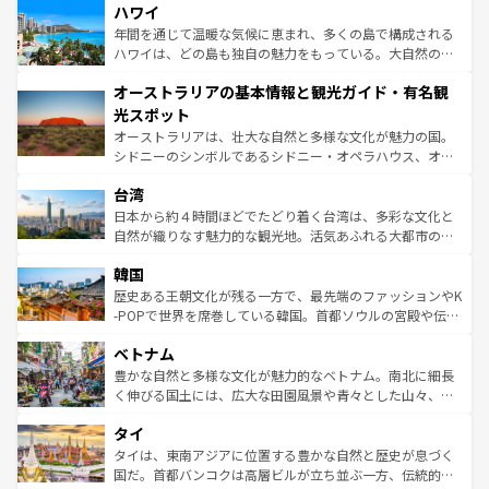
着のスイス情報は
コンテンツ一覧
を参照してほしい。
ハワイ
のような巨大都市は、観光、ショッピング、エンターテイ
ンメントが詰まった刺激的なスポットだ。一方、アメリカ
年間を通じて温暖な気候に恵まれ、多くの島で構成される
西部には大自然が広がり、グランドキャニオンやイエロー
ハワイは、どの島も独自の魅力をもっている。大自然の神
ストーン国立公園といった絶景が堪能できる。さらに、南
秘を感じたいなら、火山が生み出した壮大な景観を誇るハ
オーストラリアの基本情報と観光ガイド・有名観
部のニューオーリンズでは、音楽と美食が融合した独特の
ワイ島は見逃せない。また、定番の観光地といえばオアフ
文化が魅力。旅行者はアメリカの各地域で異なる魅力を楽
島だが、静かな自然を求めるならマウイ島やカウアイ島が
光スポット
しみながら、その多様性と豊かな歴史を感じることができ
おすすめ。エメラルドグリーンに輝く海をはじめ、豊かな
オーストラリアは、壮大な自然と多様な文化が魅力の国。
るだろう。車でのロードトリップや列車の旅も、アメリカ
文化や歴史が息づいている。「アロハスピリット」と呼ば
シドニーのシンボルであるシドニー・オペラハウス、オー
ならではの贅沢な旅のスタイルだ。 なお、新着のアメリカ
れるおもてなしの心で訪れる人々を迎えてくれるハワイの
ストラリア東海岸北部に広がる大サンゴ礁地帯グレートバ
情報は
コンテンツ一覧
を参照してほしい。
人々、おいしいローカルフードやハワイアンミュージッ
台湾
リアリーフや大陸中央部にそびえるウルル（エアーズロッ
ク、伝統的なフラダンスなど、すべてがハワイの魅力を彩
ク）、タスマニアの美しい原生林やケアンズの熱帯雨林な
日本から約４時間ほどでたどり着く台湾は、多彩な文化と
っている。訪れるたびに新しい発見と感動が待っているハ
ど、見どころがたくさん。また、カフェやワイン、オージ
自然が織りなす魅力的な観光地。活気あふれる大都市の台
ワイを、存分に味わってほしい。 なお、新着のハワイ情報
ービーフなどの食文化も豊かで、美味しいものであふれて
北やノスタルジックな町並みが人気な九份（ジォウフェ
は
コンテンツ一覧
を参照してほしい。
韓国
いる。アクティビティも充実しており、サーフィンやダイ
ン）、静ひつな山岳地帯である台湾東部など、都市の喧騒
ビング、ハイキングなど、アウトドア好きにはたまらな
と山間の静けさが共存しており、訪れる人に新しい発見と
歴史ある王朝文化が残る一方で、最先端のファッションやK
い。オーストラリアの多彩な魅力を存分に味わいつくそ
驚きをもたらしてくれる。また、奥深い台湾の食文化も魅
-POPで世界を席巻している韓国。首都ソウルの宮殿や伝統
う。 なお、新着のオーストラリア情報は
コンテンツ一覧
を
力で、夜市などの屋台グルメから高級料理、ヘルシーで美
家屋が並ぶエリアでは韓国の歴史と文化に浸ることがで
参照してほしい。
ベトナム
容にもいいと評判のスイーツなど、バラエティ豊かな料理
き、地方に足を延ばせば四季折々の自然美を楽しむことが
が味わえる。 なお、新着の台湾情報は
コンテンツ一覧
を参
できる。そして、キムチや焼肉、絶品のストリートフード
豊かな自然と多様な文化が魅力的なベトナム。南北に細長
照してほしい。
まで、さまざまな韓国料理が待っている。夜には、韓国な
く伸びる国土には、広大な田園風景や青々とした山々、世
らではのナイトライフも堪能できる。あたたかいホスピタ
界遺産に登録された壮大な自然景観が点在し、都市部では
タイ
リティに包まれながら、韓国の多彩な魅力を心ゆくまで味
急速な発展と共に伝統が息づく。ハノイの古い町並みやホ
わってみてほしい。 なお、新着の韓国情報は
コンテンツ一
ーチミン市のフランス統治時代の建物も、独特の雰囲気を
タイは、東南アジアに位置する豊かな自然と歴史が息づく
覧
を参照してほしい。
醸し出している。また、バラエティの豊かさとおいしさで
国だ。首都バンコクは高層ビルが立ち並ぶ一方、伝統的な