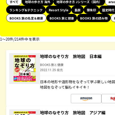
すべて
地球の歩き方 海外
地球の歩き方 Jシリーズ（国内）
aru
ランキング&テクニック
Resort Style
島旅
御朱印
歴史時代
BOOKS 旅の名言＆絶景
BOOKS 旅と健康
BOOKS 旅の読み物
1〜20件/214件中 を表示
地球のなぞり方 旅地図 日本編
BOOKS 旅と健康
2022.11.25 発売
日本の地形や造形物をなぞって学ぶ新しい地
地図をなぞって脳もイキイキ！
地球のなぞり方 旅地図 アジア編