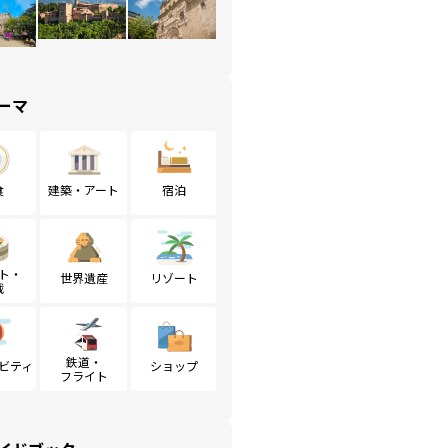
ーマ
食
建築・アート
宿泊
ト・
世界遺産
リゾート
戦
鉄道・
ビティ
ショップ
フライト