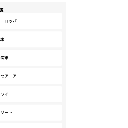
域
ヨーロッパ
北米
中南米
オセアニア
ハワイ
リゾート