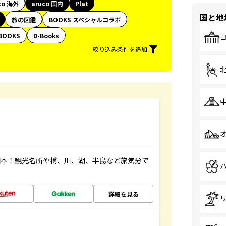
co 海外
aruco 国内
Plat
国と地
旅の図鑑
BOOKS スペシャルコラボ
BOOKS
D-Books
絞り込み条件を追加
図本！観光名所や橋、川、湖、半島など旅気分で
詳細を見る