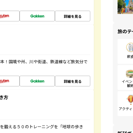
詳細を見る
旅のテ
飲
図本！国境や州、川や街道、鉄道線など旅気分で
詳細を見る
イベン
観
き方
アクティ
脳を鍛える５０のトレーニングを「地球の歩き