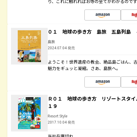
り、これに触れればお寺の全てがわかるので
０１ 地球の歩き方 島旅 五島列島 
島旅
2024.07.04 発売
ようこそ！世界遺産の教会、絶品島ごはん、
魅力をギュッと凝縮。さあ、島旅へ。
Ｒ０１ 地球の歩き方 リゾートスタイ
１９
Resort Style
2017.10.04 発売
当社在庫切れ