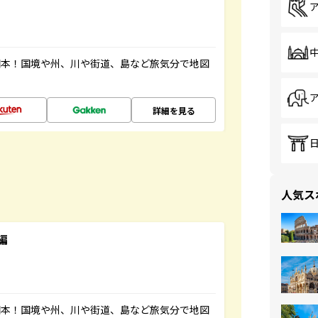
図本！国境や州、川や街道、島など旅気分で地図
詳細を見る
人気ス
編
図本！国境や州、川や街道、島など旅気分で地図