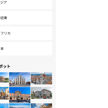
アジア
中近東
アフリカ
日本
ポット