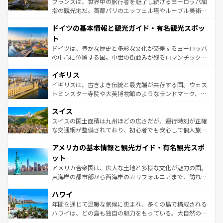
フランスは、世界中の旅行者を魅了し続けるヨーロッパ屈
アートに溢れた街角から、地方では古代ローマ遺跡や中世
指の観光地だ。首都パリのエッフェル塔やルーブル美術館
の城塞都市、穏やかなビーチリゾートまで多彩な表情を見
といった象徴的なスポットから、田舎町の古風な美しさま
せる。地方によって風土や気候が異なるスペインはその個
ドイツの基本情報と観光ガイド・有名観光スポッ
で、幅広い魅力が詰まっている。華麗な宮殿、歴史的な大
性で訪れる人を魅了する。 なお、新着のスペイン情報は
コ
聖堂、美しいビーチ、そして豊かな自然が、訪れる者を心
ト
ンテンツ一覧
を参照してほしい。
から魅了する。また、フランスは美食の国としても知ら
ドイツは、豊かな歴史と多彩な文化が交差するヨーロッパ
れ、フランス料理はユネスコ無形文化遺産にも登録されて
の中心に位置する国。中世の街並みが残るロマンチック街
いる。シャンパンの発祥地であるランス、プロヴァンスの
道から、未来を先取りするようなモダンな都市まで多様な
香り高いラベンダー畑など、多彩な楽しみ方が可能だ。さ
イギリス
顔を持つこの国は、どこを歩いても飽きることがない。ベ
らに、パリ以外の地域にも魅力が溢れており、どの街角に
ルリンの文化的活気、バイエルン州のアルプスの絶景、そ
イギリスは、古きよき伝統と最先端が共存する国。ウェス
も豊かな歴史と文化が息づいている。パリ以外の個性あふ
してライン川沿いのワイン畑といった風景は必見。ビール
トミンスター寺院や大英博物館のようなランドマーク、歴
れる地方に足を運ぶとそれぞれで全く異なる文化を体験で
とソーセージを味わいながら地元の人と過ごす楽しい時間
史ある大学都市、美しい丘陵地帯や牧歌的な風景など、エ
きるだろう。 なお、新着のフランス情報は
コンテンツ一覧
スイス
は、お酒好きな人にはぜひ体験してほしい。 なお、新着の
リアごとに異なる魅力がある。また、優雅なアフタヌーン
を参照してほしい。
ドイツ情報は
コンテンツ一覧
を参照してほしい。
ティー、ビール好きにはたまらない英国パブ、サッカー観
スイスの国土面積は九州ほどの広さだが、運行時刻が正確
戦など、本場だからこそできる体験も豊富。イギリスを旅
な交通網が整備されており、初心者でも安心して個人旅行
して楽しみつくそう。 なお、新着のイギリス情報は
コンテ
を楽しめる。日本同様に時刻表どおりの旅が可能だ。中世
アメリカの基本情報と観光ガイド・有名観光スポ
ンツ一覧
を参照してほしい。
の建物がそのまま残る町や、スイスならではのユニークな
博物館もあり、アルプス観光だけでなく町歩きも満喫する
ット
ことができる。国民の所得が高いため物価も高いが、旅行
アメリカ合衆国は、広大な土地と多様な文化が魅力の国。
者向けの交通パス提供のサービスもあり、うまく活用すれ
東海岸の都市部から西海岸のカリフォルニアまで、訪れる
ば市内交通費無料で観光を楽しむこともできる。 なお、新
場所ごとに異なる風景と体験が待っている。ニューヨーク
着のスイス情報は
コンテンツ一覧
を参照してほしい。
ハワイ
のような巨大都市は、観光、ショッピング、エンターテイ
ンメントが詰まった刺激的なスポットだ。一方、アメリカ
年間を通じて温暖な気候に恵まれ、多くの島で構成される
西部には大自然が広がり、グランドキャニオンやイエロー
ハワイは、どの島も独自の魅力をもっている。大自然の神
ストーン国立公園といった絶景が堪能できる。さらに、南
秘を感じたいなら、火山が生み出した壮大な景観を誇るハ