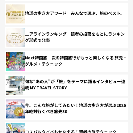
地球の歩き方アワード みんなで選ぶ、旅のベスト。
エアラインランキング 読者の投票をもとにランキン
グ形式で発表
Next韓国旅 次の韓国旅行がもっと楽しくなる 旅先・
グルメ・テクニック
旬な“あの人”が「旅」をテーマに語るインタビュー連
載 MY TRAVEL STORY
今、こんな旅がしてみたい！地球の歩き方が選ぶ2026
年絶対行くべき旅先30
コスパもタイパもかなえる！賢者の旅テクニック