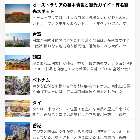
オーストラリアの基本情報と観光ガイド・有名観
部のニューオーリンズでは、音楽と美食が融合した独特の
ワイ島は見逃せない。また、定番の観光地といえばオアフ
文化が魅力。旅行者はアメリカの各地域で異なる魅力を楽
島だが、静かな自然を求めるならマウイ島やカウアイ島が
光スポット
しみながら、その多様性と豊かな歴史を感じることができ
おすすめ。エメラルドグリーンに輝く海をはじめ、豊かな
オーストラリアは、壮大な自然と多様な文化が魅力の国。
るだろう。車でのロードトリップや列車の旅も、アメリカ
文化や歴史が息づいている。「アロハスピリット」と呼ば
シドニーのシンボルであるシドニー・オペラハウス、オー
ならではの贅沢な旅のスタイルだ。 なお、新着のアメリカ
れるおもてなしの心で訪れる人々を迎えてくれるハワイの
ストラリア東海岸北部に広がる大サンゴ礁地帯グレートバ
情報は
コンテンツ一覧
を参照してほしい。
人々、おいしいローカルフードやハワイアンミュージッ
台湾
リアリーフや大陸中央部にそびえるウルル（エアーズロッ
ク、伝統的なフラダンスなど、すべてがハワイの魅力を彩
ク）、タスマニアの美しい原生林やケアンズの熱帯雨林な
日本から約４時間ほどでたどり着く台湾は、多彩な文化と
っている。訪れるたびに新しい発見と感動が待っているハ
ど、見どころがたくさん。また、カフェやワイン、オージ
自然が織りなす魅力的な観光地。活気あふれる大都市の台
ワイを、存分に味わってほしい。 なお、新着のハワイ情報
ービーフなどの食文化も豊かで、美味しいものであふれて
北やノスタルジックな町並みが人気な九份（ジォウフェ
は
コンテンツ一覧
を参照してほしい。
韓国
いる。アクティビティも充実しており、サーフィンやダイ
ン）、静ひつな山岳地帯である台湾東部など、都市の喧騒
ビング、ハイキングなど、アウトドア好きにはたまらな
と山間の静けさが共存しており、訪れる人に新しい発見と
歴史ある王朝文化が残る一方で、最先端のファッションやK
い。オーストラリアの多彩な魅力を存分に味わいつくそ
驚きをもたらしてくれる。また、奥深い台湾の食文化も魅
-POPで世界を席巻している韓国。首都ソウルの宮殿や伝統
う。 なお、新着のオーストラリア情報は
コンテンツ一覧
を
力で、夜市などの屋台グルメから高級料理、ヘルシーで美
家屋が並ぶエリアでは韓国の歴史と文化に浸ることがで
参照してほしい。
ベトナム
容にもいいと評判のスイーツなど、バラエティ豊かな料理
き、地方に足を延ばせば四季折々の自然美を楽しむことが
が味わえる。 なお、新着の台湾情報は
コンテンツ一覧
を参
できる。そして、キムチや焼肉、絶品のストリートフード
豊かな自然と多様な文化が魅力的なベトナム。南北に細長
照してほしい。
まで、さまざまな韓国料理が待っている。夜には、韓国な
く伸びる国土には、広大な田園風景や青々とした山々、世
らではのナイトライフも堪能できる。あたたかいホスピタ
界遺産に登録された壮大な自然景観が点在し、都市部では
タイ
リティに包まれながら、韓国の多彩な魅力を心ゆくまで味
急速な発展と共に伝統が息づく。ハノイの古い町並みやホ
わってみてほしい。 なお、新着の韓国情報は
コンテンツ一
ーチミン市のフランス統治時代の建物も、独特の雰囲気を
タイは、東南アジアに位置する豊かな自然と歴史が息づく
覧
を参照してほしい。
醸し出している。また、バラエティの豊かさとおいしさで
国だ。首都バンコクは高層ビルが立ち並ぶ一方、伝統的な
世界中の食通を魅了してやまないベトナム料理も魅力のひ
寺院や市場がいたるところに点在し、古きよき文化と現代
香港
とつ。フォーやバインミー、ベトナムコーヒーなどは、ぜ
の活気が交差している。北部ではチェンマイなどの山岳地
ひ現地で味わいたい。どの地域を訪れてもあたたかい人々
帯で自然と触れ合い、南部ではプーケットやクラビの美し
アジアと西洋の文化が交わる香港は、特有のエネルギーを
が旅行者を迎えてくれるので、きっと忘れられない旅にな
いビーチでリゾート気分を楽しむことができる。タイ料理
もっている。ヴィクトリア湾に広がる壮大な景色、近未来