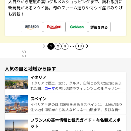
大自然から感度の高いグルメ＆ショッピングまで、訪れる度に
新発見があるマウイ島。旬のファーム巡りやマウイ産おみやげ
も満載！
詳細を見る
…
1
2
3
13
AD
AD
人気の国と地域から探す
イタリア
イタリアは歴史、文化、グルメ、自然と多彩な魅力にあふ
れた国。
ローマ
の古代遺跡やフィレンツェのルネッサンス
美術、ヴェネツィアの運河など、歴史あるスポットはもち
スペイン
ろん、トスカーナの美しい田園風景やアマルフィ海岸の絶
景など、自然景観も見逃せない。観光の合間には、本場の
イベリア半島のほぼ80％を占めるスペインは、太陽が降り
ピザやパスタなど、絶品のイタリア料理を堪能することも
注ぐ地中海沿岸から雄大なピレネー山脈まで、多彩な自然
できる。朝目覚めてから夜眠るまで、すべての瞬間を楽し
と文化が詰まったヨーロッパ屈指の旅行先だ。多様な地域
フランスの基本情報と観光ガイド・有名観光スポ
ませてくれるイタリアで、忘れられない旅をしてみよう！
文化が根付くこの国では、情熱的なフラメンコ、熱気あふ
なお、新着のイタリア情報は
コンテンツ一覧
を参照してほ
れる闘牛、そして美味しいタパスが生活の一部となってい
ット
しい。
る。首都マドリードの洗練された雰囲気や、バルセロナの