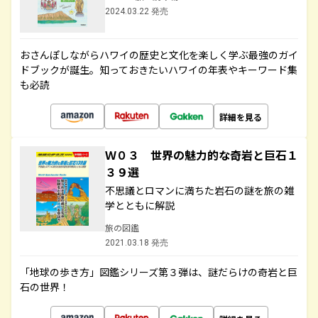
2024.03.22 発売
おさんぽしながらハワイの歴史と文化を楽しく学ぶ最強のガイ
ドブックが誕生。知っておきたいハワイの年表やキーワード集
も必読
詳細を見る
Ｗ０３ 世界の魅力的な奇岩と巨石１
３９選
不思議とロマンに満ちた岩石の謎を旅の雑
学とともに解説
旅の図鑑
2021.03.18 発売
「地球の歩き方」図鑑シリーズ第３弾は、謎だらけの奇岩と巨
石の世界！