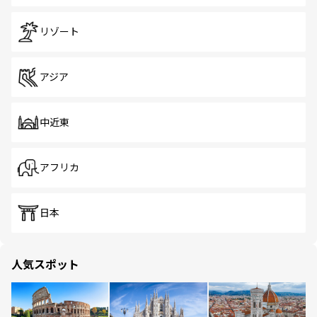
リゾート
アジア
中近東
アフリカ
日本
人気スポット