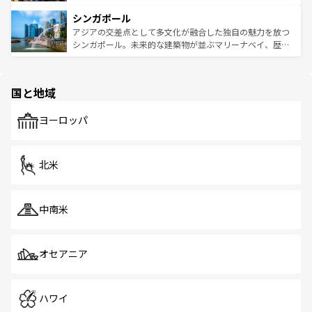
るはずだ。 なお、新着のベトナム情報は
コンテンツ一覧
を
は世界的に有名で、屋台から高級レストランまで味覚を刺
的なアートスポット、そして歴史と現代が融合した町並
参照してほしい。
シンガポール
激する。気候は一年中温暖で、どの季節にも異なる楽しみ
み、どこを訪れても感動するはず。観光スポットが密集し
が待っている。親しみやすいタイの人々、仏教を中心とし
ており、効率よく見どころを回れるのも魅力。息をのむよ
アジアの交差点として多文化が融合した独自の魅力を放つ
た文化、そして多様な観光資源が、訪れる旅人を魅了し続
うな絶景から文化的な体験まで、香港を存分に楽しみ尽く
シンガポール。未来的な建築物が並ぶマリーナベイ、歴史
ける。 なお、新着のタイ情報は
コンテンツ一覧
を参照して
そう。 なお、新着の香港情報は
コンテンツ一覧
を参照して
と伝統を感じられるエスニックタウン、多数の緑豊かな公
ほしい。
ほしい。
園や自然保護区など、自然が調和した近代的な景観と文化
の多様性あふれるカラフルな町は、どこを歩いても新しい
国と地域
発見がある。さらに、治安のよさや充実した公共交通機関
も、旅行者にとっては魅力的なポイント。グルメも豊富
で、ホーカーズは地元の風情を楽しめる外せないスポット
ヨーロッパ
だ。訪れる人を飽きさせないシンガポールで、多様な魅力
を体感しよう。 なお、新着のシンガポール情報は
コンテン
ツ一覧
を参照してほしい。
北米
中南米
オセアニア
ハワイ