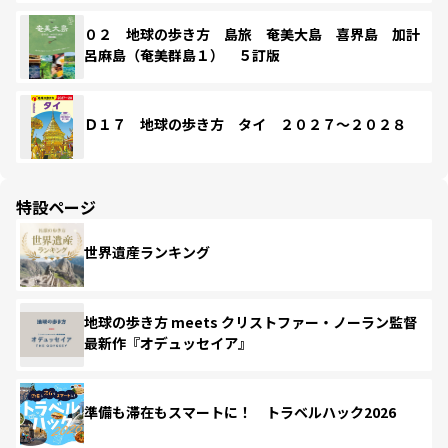
０２ 地球の歩き方 島旅 奄美大島 喜界島 加計
呂麻島（奄美群島１） ５訂版
Ｄ１７ 地球の歩き方 タイ ２０２７～２０２８
特設ページ
世界遺産ランキング
地球の歩き方 meets クリストファー・ノーラン監督
最新作『オデュッセイア』
準備も滞在もスマートに！ トラベルハック2026