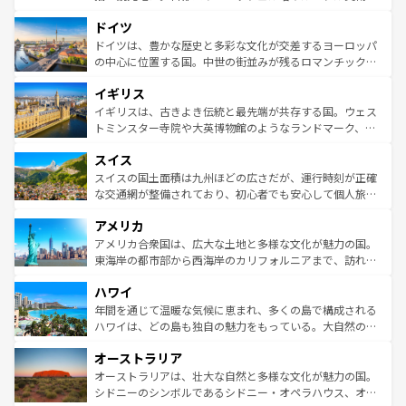
の城塞都市、穏やかなビーチリゾートまで多彩な表情を見
といった象徴的なスポットから、田舎町の古風な美しさま
せる。地方によって風土や気候が異なるスペインはその個
ドイツ
で、幅広い魅力が詰まっている。華麗な宮殿、歴史的な大
性で訪れる人を魅了する。 なお、新着のスペイン情報は
コ
聖堂、美しいビーチ、そして豊かな自然が、訪れる者を心
ドイツは、豊かな歴史と多彩な文化が交差するヨーロッパ
ンテンツ一覧
を参照してほしい。
から魅了する。また、フランスは美食の国としても知ら
の中心に位置する国。中世の街並みが残るロマンチック街
れ、フランス料理はユネスコ無形文化遺産にも登録されて
道から、未来を先取りするようなモダンな都市まで多様な
イギリス
いる。シャンパンの発祥地であるランス、プロヴァンスの
顔を持つこの国は、どこを歩いても飽きることがない。ベ
香り高いラベンダー畑など、多彩な楽しみ方が可能だ。さ
ルリンの文化的活気、バイエルン州のアルプスの絶景、そ
イギリスは、古きよき伝統と最先端が共存する国。ウェス
らに、パリ以外の地域にも魅力が溢れており、どの街角に
してライン川沿いのワイン畑といった風景は必見。ビール
トミンスター寺院や大英博物館のようなランドマーク、歴
も豊かな歴史と文化が息づいている。パリ以外の個性あふ
とソーセージを味わいながら地元の人と過ごす楽しい時間
史ある大学都市、美しい丘陵地帯や牧歌的な風景など、エ
れる地方に足を運ぶとそれぞれで全く異なる文化を体験で
スイス
は、お酒好きな人にはぜひ体験してほしい。 なお、新着の
リアごとに異なる魅力がある。また、優雅なアフタヌーン
きるだろう。 なお、新着のフランス情報は
コンテンツ一覧
ドイツ情報は
コンテンツ一覧
を参照してほしい。
ティー、ビール好きにはたまらない英国パブ、サッカー観
スイスの国土面積は九州ほどの広さだが、運行時刻が正確
を参照してほしい。
戦など、本場だからこそできる体験も豊富。イギリスを旅
な交通網が整備されており、初心者でも安心して個人旅行
して楽しみつくそう。 なお、新着のイギリス情報は
コンテ
を楽しめる。日本同様に時刻表どおりの旅が可能だ。中世
アメリカ
ンツ一覧
を参照してほしい。
の建物がそのまま残る町や、スイスならではのユニークな
博物館もあり、アルプス観光だけでなく町歩きも満喫する
アメリカ合衆国は、広大な土地と多様な文化が魅力の国。
ことができる。国民の所得が高いため物価も高いが、旅行
東海岸の都市部から西海岸のカリフォルニアまで、訪れる
者向けの交通パス提供のサービスもあり、うまく活用すれ
場所ごとに異なる風景と体験が待っている。ニューヨーク
ハワイ
ば市内交通費無料で観光を楽しむこともできる。 なお、新
のような巨大都市は、観光、ショッピング、エンターテイ
着のスイス情報は
コンテンツ一覧
を参照してほしい。
ンメントが詰まった刺激的なスポットだ。一方、アメリカ
年間を通じて温暖な気候に恵まれ、多くの島で構成される
西部には大自然が広がり、グランドキャニオンやイエロー
ハワイは、どの島も独自の魅力をもっている。大自然の神
ストーン国立公園といった絶景が堪能できる。さらに、南
秘を感じたいなら、火山が生み出した壮大な景観を誇るハ
オーストラリア
部のニューオーリンズでは、音楽と美食が融合した独特の
ワイ島は見逃せない。また、定番の観光地といえばオアフ
文化が魅力。旅行者はアメリカの各地域で異なる魅力を楽
島だが、静かな自然を求めるならマウイ島やカウアイ島が
オーストラリアは、壮大な自然と多様な文化が魅力の国。
しみながら、その多様性と豊かな歴史を感じることができ
おすすめ。エメラルドグリーンに輝く海をはじめ、豊かな
シドニーのシンボルであるシドニー・オペラハウス、オー