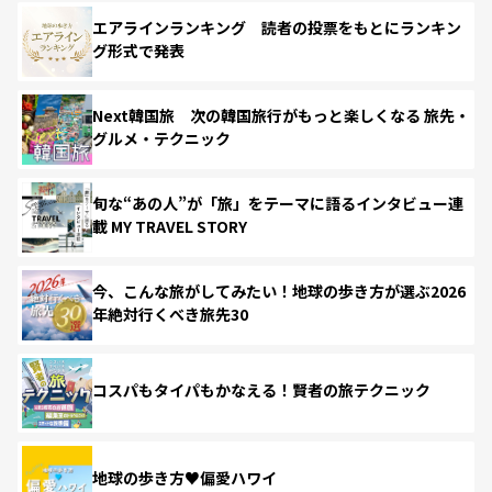
エアラインランキング 読者の投票をもとにランキン
グ形式で発表
Next韓国旅 次の韓国旅行がもっと楽しくなる 旅先・
グルメ・テクニック
旬な“あの人”が「旅」をテーマに語るインタビュー連
載 MY TRAVEL STORY
今、こんな旅がしてみたい！地球の歩き方が選ぶ2026
年絶対行くべき旅先30
コスパもタイパもかなえる！賢者の旅テクニック
地球の歩き方♥偏愛ハワイ