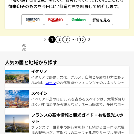
「凄い編」の第2集。美しい、おもしろい、珍しいにこだわり
御朱印そのものを今回は47都道府県を網羅して紹介します。
詳細を見る
…
1
2
3
10
AD
AD
人気の国と地域から探す
イタリア
イタリアは歴史、文化、グルメ、自然と多彩な魅力にあふ
れた国。
ローマ
の古代遺跡やフィレンツェのルネッサンス
美術、ヴェネツィアの運河など、歴史あるスポットはもち
スペイン
ろん、トスカーナの美しい田園風景やアマルフィ海岸の絶
景など、自然景観も見逃せない。観光の合間には、本場の
イベリア半島のほぼ80％を占めるスペインは、太陽が降り
ピザやパスタなど、絶品のイタリア料理を堪能することも
注ぐ地中海沿岸から雄大なピレネー山脈まで、多彩な自然
できる。朝目覚めてから夜眠るまで、すべての瞬間を楽し
と文化が詰まったヨーロッパ屈指の旅行先だ。多様な地域
フランスの基本情報と観光ガイド・有名観光スポ
ませてくれるイタリアで、忘れられない旅をしてみよう！
文化が根付くこの国では、情熱的なフラメンコ、熱気あふ
なお、新着のイタリア情報は
コンテンツ一覧
を参照してほ
れる闘牛、そして美味しいタパスが生活の一部となってい
ット
しい。
る。首都マドリードの洗練された雰囲気や、バルセロナの
フランスは、世界中の旅行者を魅了し続けるヨーロッパ屈
アートに溢れた街角から、地方では古代ローマ遺跡や中世
指の観光地だ。首都パリのエッフェル塔やルーブル美術館