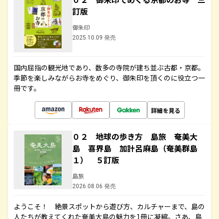
訂版
御朱印
2025.10.09 発売
国内屈指の観光地であり、数多の寺院が建ち並ぶ古都・京都。
季節を楽しみながらお寺をめぐり、御朱印を頂くのに役立つ一
冊です。
詳細を見る
０２ 地球の歩き方 島旅 奄美大
島 喜界島 加計呂麻島（奄美群島
１） ５訂版
島旅
2026.08.06 発売
ようこそ！ 絶景スポットから遊び方、カルチャーまで、島の
人たちが教えてくれた奄美大島の魅力を1冊に凝縮。さあ、島