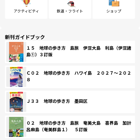
アクティビティ
鉄道・フライト
ショップ
新刊ガイドブック
１５ 地球の歩き方 島旅 伊豆大島 利島（伊豆諸
島①）３訂版
Ｃ０２ 地球の歩き方 ハワイ島 ２０２７～２０２
８
Ｊ３３ 地球の歩き方 墨田区
０２ 地球の歩き方 島旅 奄美大島 喜界島 加計
呂麻島（奄美群島１） ５訂版