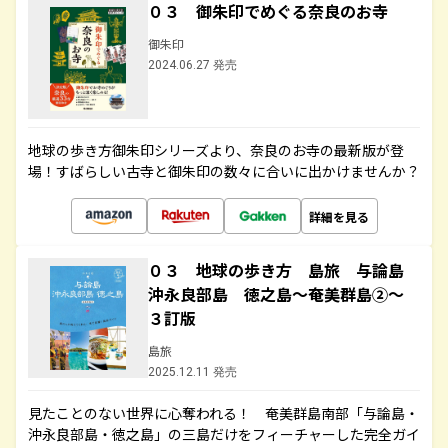
０３ 御朱印でめぐる奈良のお寺
御朱印
2024.06.27 発売
地球の歩き方御朱印シリーズより、奈良のお寺の最新版が登
場！すばらしい古寺と御朱印の数々に合いに出かけませんか？
詳細を見る
０３ 地球の歩き方 島旅 与論島
沖永良部島 徳之島～奄美群島②～
３訂版
島旅
2025.12.11 発売
見たことのない世界に心奪われる！ 奄美群島南部「与論島・
沖永良部島・徳之島」の三島だけをフィーチャーした完全ガイ