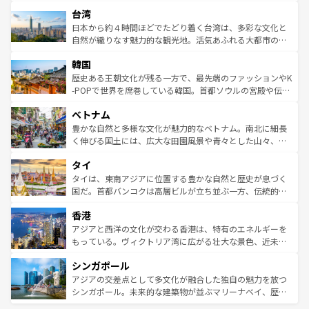
るだろう。車でのロードトリップや列車の旅も、アメリカ
文化や歴史が息づいている。「アロハスピリット」と呼ば
ストラリア東海岸北部に広がる大サンゴ礁地帯グレートバ
ならではの贅沢な旅のスタイルだ。 なお、新着のアメリカ
台湾
れるおもてなしの心で訪れる人々を迎えてくれるハワイの
リアリーフや大陸中央部にそびえるウルル（エアーズロッ
情報は
コンテンツ一覧
を参照してほしい。
人々、おいしいローカルフードやハワイアンミュージッ
ク）、タスマニアの美しい原生林やケアンズの熱帯雨林な
日本から約４時間ほどでたどり着く台湾は、多彩な文化と
ク、伝統的なフラダンスなど、すべてがハワイの魅力を彩
ど、見どころがたくさん。また、カフェやワイン、オージ
自然が織りなす魅力的な観光地。活気あふれる大都市の台
っている。訪れるたびに新しい発見と感動が待っているハ
ービーフなどの食文化も豊かで、美味しいものであふれて
北やノスタルジックな町並みが人気な九份（ジォウフェ
ワイを、存分に味わってほしい。 なお、新着のハワイ情報
韓国
いる。アクティビティも充実しており、サーフィンやダイ
ン）、静ひつな山岳地帯である台湾東部など、都市の喧騒
は
コンテンツ一覧
を参照してほしい。
ビング、ハイキングなど、アウトドア好きにはたまらな
と山間の静けさが共存しており、訪れる人に新しい発見と
歴史ある王朝文化が残る一方で、最先端のファッションやK
い。オーストラリアの多彩な魅力を存分に味わいつくそ
驚きをもたらしてくれる。また、奥深い台湾の食文化も魅
-POPで世界を席巻している韓国。首都ソウルの宮殿や伝統
う。 なお、新着のオーストラリア情報は
コンテンツ一覧
を
力で、夜市などの屋台グルメから高級料理、ヘルシーで美
家屋が並ぶエリアでは韓国の歴史と文化に浸ることがで
参照してほしい。
ベトナム
容にもいいと評判のスイーツなど、バラエティ豊かな料理
き、地方に足を延ばせば四季折々の自然美を楽しむことが
が味わえる。 なお、新着の台湾情報は
コンテンツ一覧
を参
できる。そして、キムチや焼肉、絶品のストリートフード
豊かな自然と多様な文化が魅力的なベトナム。南北に細長
照してほしい。
まで、さまざまな韓国料理が待っている。夜には、韓国な
く伸びる国土には、広大な田園風景や青々とした山々、世
らではのナイトライフも堪能できる。あたたかいホスピタ
界遺産に登録された壮大な自然景観が点在し、都市部では
タイ
リティに包まれながら、韓国の多彩な魅力を心ゆくまで味
急速な発展と共に伝統が息づく。ハノイの古い町並みやホ
わってみてほしい。 なお、新着の韓国情報は
コンテンツ一
ーチミン市のフランス統治時代の建物も、独特の雰囲気を
タイは、東南アジアに位置する豊かな自然と歴史が息づく
覧
を参照してほしい。
醸し出している。また、バラエティの豊かさとおいしさで
国だ。首都バンコクは高層ビルが立ち並ぶ一方、伝統的な
世界中の食通を魅了してやまないベトナム料理も魅力のひ
寺院や市場がいたるところに点在し、古きよき文化と現代
香港
とつ。フォーやバインミー、ベトナムコーヒーなどは、ぜ
の活気が交差している。北部ではチェンマイなどの山岳地
ひ現地で味わいたい。どの地域を訪れてもあたたかい人々
帯で自然と触れ合い、南部ではプーケットやクラビの美し
アジアと西洋の文化が交わる香港は、特有のエネルギーを
が旅行者を迎えてくれるので、きっと忘れられない旅にな
いビーチでリゾート気分を楽しむことができる。タイ料理
もっている。ヴィクトリア湾に広がる壮大な景色、近未来
るはずだ。 なお、新着のベトナム情報は
コンテンツ一覧
を
は世界的に有名で、屋台から高級レストランまで味覚を刺
的なアートスポット、そして歴史と現代が融合した町並
参照してほしい。
シンガポール
激する。気候は一年中温暖で、どの季節にも異なる楽しみ
み、どこを訪れても感動するはず。観光スポットが密集し
が待っている。親しみやすいタイの人々、仏教を中心とし
ており、効率よく見どころを回れるのも魅力。息をのむよ
アジアの交差点として多文化が融合した独自の魅力を放つ
た文化、そして多様な観光資源が、訪れる旅人を魅了し続
うな絶景から文化的な体験まで、香港を存分に楽しみ尽く
シンガポール。未来的な建築物が並ぶマリーナベイ、歴史
ける。 なお、新着のタイ情報は
コンテンツ一覧
を参照して
そう。 なお、新着の香港情報は
コンテンツ一覧
を参照して
と伝統を感じられるエスニックタウン、多数の緑豊かな公