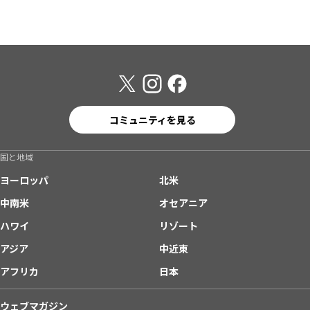
コミュニティを見る
国と地域
ヨーロッパ
北米
中南米
オセアニア
ハワイ
リゾート
アジア
中近東
アフリカ
日本
ウェブマガジン