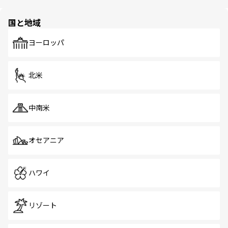
ほしい。
ほしい。
園や自然保護区など、自然が調和した近代的な景観と文化
の多様性あふれるカラフルな町は、どこを歩いても新しい
国と地域
発見がある。さらに、治安のよさや充実した公共交通機関
も、旅行者にとっては魅力的なポイント。グルメも豊富
で、ホーカーズは地元の風情を楽しめる外せないスポット
ヨーロッパ
だ。訪れる人を飽きさせないシンガポールで、多様な魅力
を体感しよう。 なお、新着のシンガポール情報は
コンテン
ツ一覧
を参照してほしい。
北米
中南米
オセアニア
ハワイ
リゾート