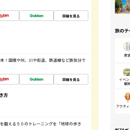
詳細を見る
旅のテ
飲
図本！国境や州、川や街道、鉄道線など旅気分で
詳細を見る
イベン
観
き方
アクティ
脳を鍛える５０のトレーニングを「地球の歩き