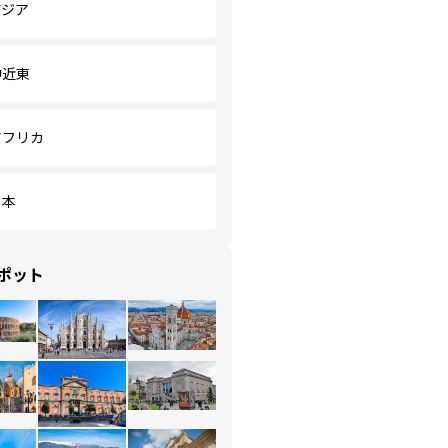
アジア
中近東
アフリカ
日本
ポット