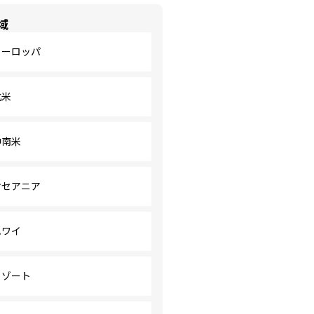
域
ヨーロッパ
北米
中南米
オセアニア
ハワイ
リゾート