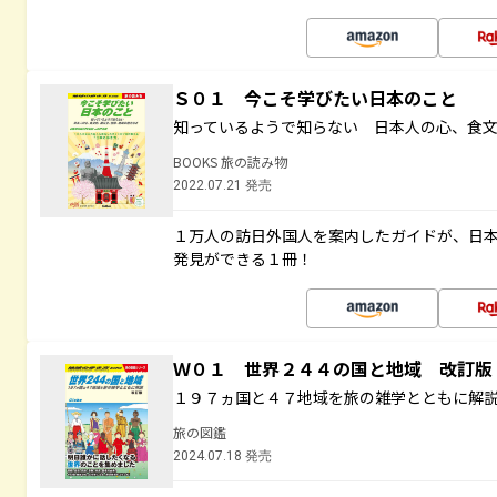
Ｓ０１ 今こそ学びたい日本のこと
知っているようで知らない 日本人の心、食
BOOKS 旅の読み物
2022.07.21 発売
１万人の訪日外国人を案内したガイドが、日
発見ができる１冊！
Ｗ０１ 世界２４４の国と地域 改訂版
１９７ヵ国と４７地域を旅の雑学とともに解
旅の図鑑
2024.07.18 発売