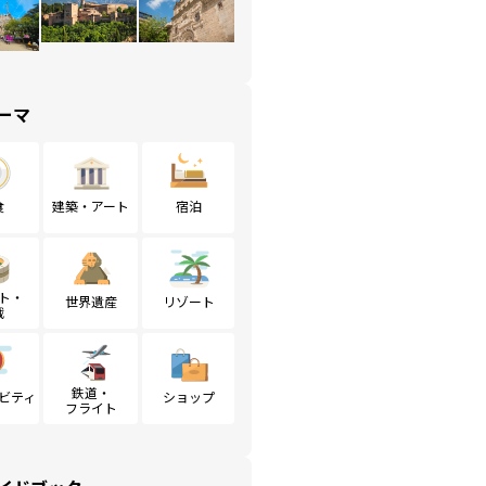
ーマ
食
建築・アート
宿泊
ト・
世界遺産
リゾート
戦
鉄道・
ビティ
ショップ
フライト