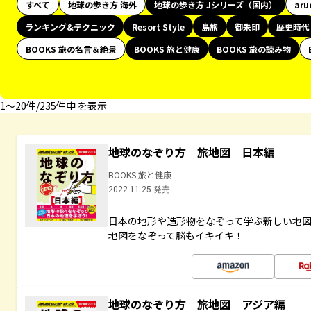
すべて
地球の歩き方 海外
地球の歩き方 Jシリーズ（国内）
aru
ランキング&テクニック
Resort Style
島旅
御朱印
歴史時代
BOOKS 旅の名言＆絶景
BOOKS 旅と健康
BOOKS 旅の読み物
1〜20件/235件中 を表示
地球のなぞり方 旅地図 日本編
BOOKS 旅と健康
2022.11.25 発売
日本の地形や造形物をなぞって学ぶ新しい地
地図をなぞって脳もイキイキ！
地球のなぞり方 旅地図 アジア編