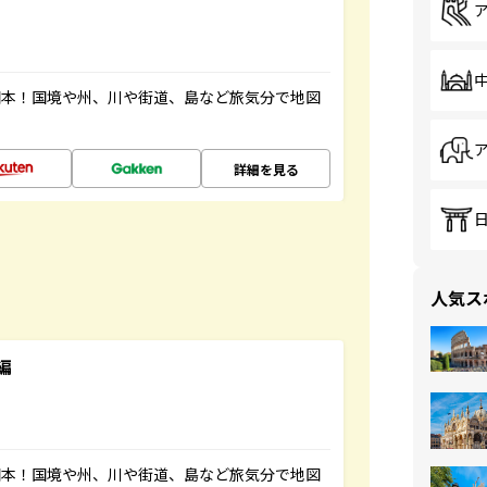
図本！国境や州、川や街道、島など旅気分で地図
詳細を見る
人気ス
編
図本！国境や州、川や街道、島など旅気分で地図