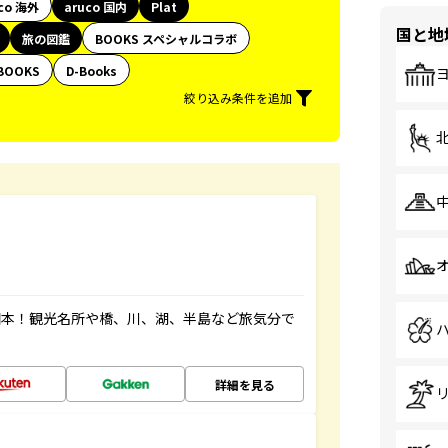
co 海外
aruco 国内
Plat
国と地
旅の図鑑
BOOKS スペシャルコラボ
BOOKS
D-Books
絞り込み条件を追加
図本！観光名所や橋、川、湖、半島など旅気分で
詳細を見る