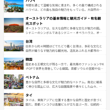
ハワイ
のような巨大都市は、観光、ショッピング、エンターテイ
ンメントが詰まった刺激的なスポットだ。一方、アメリカ
年間を通じて温暖な気候に恵まれ、多くの島で構成される
西部には大自然が広がり、グランドキャニオンやイエロー
ハワイは、どの島も独自の魅力をもっている。大自然の神
ストーン国立公園といった絶景が堪能できる。さらに、南
秘を感じたいなら、火山が生み出した壮大な景観を誇るハ
オーストラリアの基本情報と観光ガイド・有名観
部のニューオーリンズでは、音楽と美食が融合した独特の
ワイ島は見逃せない。また、定番の観光地といえばオアフ
文化が魅力。旅行者はアメリカの各地域で異なる魅力を楽
島だが、静かな自然を求めるならマウイ島やカウアイ島が
光スポット
しみながら、その多様性と豊かな歴史を感じることができ
おすすめ。エメラルドグリーンに輝く海をはじめ、豊かな
オーストラリアは、壮大な自然と多様な文化が魅力の国。
るだろう。車でのロードトリップや列車の旅も、アメリカ
文化や歴史が息づいている。「アロハスピリット」と呼ば
シドニーのシンボルであるシドニー・オペラハウス、オー
ならではの贅沢な旅のスタイルだ。 なお、新着のアメリカ
れるおもてなしの心で訪れる人々を迎えてくれるハワイの
ストラリア東海岸北部に広がる大サンゴ礁地帯グレートバ
情報は
コンテンツ一覧
を参照してほしい。
人々、おいしいローカルフードやハワイアンミュージッ
台湾
リアリーフや大陸中央部にそびえるウルル（エアーズロッ
ク、伝統的なフラダンスなど、すべてがハワイの魅力を彩
ク）、タスマニアの美しい原生林やケアンズの熱帯雨林な
日本から約４時間ほどでたどり着く台湾は、多彩な文化と
っている。訪れるたびに新しい発見と感動が待っているハ
ど、見どころがたくさん。また、カフェやワイン、オージ
自然が織りなす魅力的な観光地。活気あふれる大都市の台
ワイを、存分に味わってほしい。 なお、新着のハワイ情報
ービーフなどの食文化も豊かで、美味しいものであふれて
北やノスタルジックな町並みが人気な九份（ジォウフェ
は
コンテンツ一覧
を参照してほしい。
韓国
いる。アクティビティも充実しており、サーフィンやダイ
ン）、静ひつな山岳地帯である台湾東部など、都市の喧騒
ビング、ハイキングなど、アウトドア好きにはたまらな
と山間の静けさが共存しており、訪れる人に新しい発見と
歴史ある王朝文化が残る一方で、最先端のファッションやK
い。オーストラリアの多彩な魅力を存分に味わいつくそ
驚きをもたらしてくれる。また、奥深い台湾の食文化も魅
-POPで世界を席巻している韓国。首都ソウルの宮殿や伝統
う。 なお、新着のオーストラリア情報は
コンテンツ一覧
を
力で、夜市などの屋台グルメから高級料理、ヘルシーで美
家屋が並ぶエリアでは韓国の歴史と文化に浸ることがで
参照してほしい。
ベトナム
容にもいいと評判のスイーツなど、バラエティ豊かな料理
き、地方に足を延ばせば四季折々の自然美を楽しむことが
が味わえる。 なお、新着の台湾情報は
コンテンツ一覧
を参
できる。そして、キムチや焼肉、絶品のストリートフード
豊かな自然と多様な文化が魅力的なベトナム。南北に細長
照してほしい。
まで、さまざまな韓国料理が待っている。夜には、韓国な
く伸びる国土には、広大な田園風景や青々とした山々、世
らではのナイトライフも堪能できる。あたたかいホスピタ
界遺産に登録された壮大な自然景観が点在し、都市部では
タイ
リティに包まれながら、韓国の多彩な魅力を心ゆくまで味
急速な発展と共に伝統が息づく。ハノイの古い町並みやホ
わってみてほしい。 なお、新着の韓国情報は
コンテンツ一
ーチミン市のフランス統治時代の建物も、独特の雰囲気を
タイは、東南アジアに位置する豊かな自然と歴史が息づく
覧
を参照してほしい。
醸し出している。また、バラエティの豊かさとおいしさで
国だ。首都バンコクは高層ビルが立ち並ぶ一方、伝統的な
世界中の食通を魅了してやまないベトナム料理も魅力のひ
寺院や市場がいたるところに点在し、古きよき文化と現代