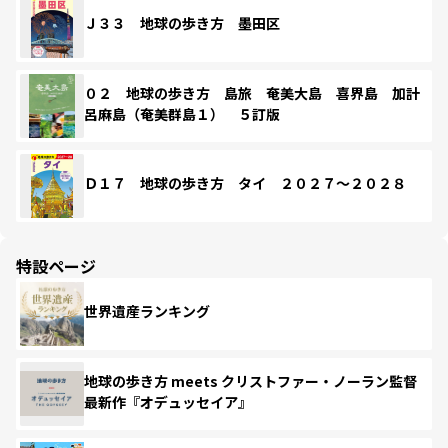
Ｊ３３ 地球の歩き方 墨田区
０２ 地球の歩き方 島旅 奄美大島 喜界島 加計
呂麻島（奄美群島１） ５訂版
Ｄ１７ 地球の歩き方 タイ ２０２７～２０２８
特設ページ
世界遺産ランキング
地球の歩き方 meets クリストファー・ノーラン監督
最新作『オデュッセイア』