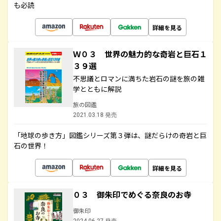
も必読
詳細を見る
Ｗ０３ 世界の魅力的な奇岩と巨石１
３９選
不思議とロマンに満ちた岩石の謎を旅の雑
学とともに解説
旅の図鑑
2021.03.18 発売
「地球の歩き方」図鑑シリーズ第３弾は、謎だらけの奇岩と巨
石の世界！
詳細を見る
０３ 御朱印でめぐる奈良のお寺
御朱印