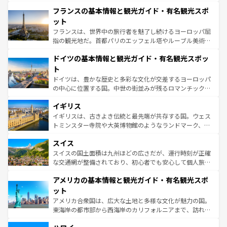
できる。朝目覚めてから夜眠るまで、すべての瞬間を楽し
と文化が詰まったヨーロッパ屈指の旅行先だ。多様な地域
フランスの基本情報と観光ガイド・有名観光スポ
ませてくれるイタリアで、忘れられない旅をしてみよう！
文化が根付くこの国では、情熱的なフラメンコ、熱気あふ
なお、新着のイタリア情報は
コンテンツ一覧
を参照してほ
れる闘牛、そして美味しいタパスが生活の一部となってい
ット
しい。
る。首都マドリードの洗練された雰囲気や、バルセロナの
フランスは、世界中の旅行者を魅了し続けるヨーロッパ屈
アートに溢れた街角から、地方では古代ローマ遺跡や中世
指の観光地だ。首都パリのエッフェル塔やルーブル美術館
の城塞都市、穏やかなビーチリゾートまで多彩な表情を見
といった象徴的なスポットから、田舎町の古風な美しさま
せる。地方によって風土や気候が異なるスペインはその個
ドイツの基本情報と観光ガイド・有名観光スポッ
で、幅広い魅力が詰まっている。華麗な宮殿、歴史的な大
性で訪れる人を魅了する。 なお、新着のスペイン情報は
コ
聖堂、美しいビーチ、そして豊かな自然が、訪れる者を心
ト
ンテンツ一覧
を参照してほしい。
から魅了する。また、フランスは美食の国としても知ら
ドイツは、豊かな歴史と多彩な文化が交差するヨーロッパ
れ、フランス料理はユネスコ無形文化遺産にも登録されて
の中心に位置する国。中世の街並みが残るロマンチック街
いる。シャンパンの発祥地であるランス、プロヴァンスの
道から、未来を先取りするようなモダンな都市まで多様な
香り高いラベンダー畑など、多彩な楽しみ方が可能だ。さ
イギリス
顔を持つこの国は、どこを歩いても飽きることがない。ベ
らに、パリ以外の地域にも魅力が溢れており、どの街角に
ルリンの文化的活気、バイエルン州のアルプスの絶景、そ
イギリスは、古きよき伝統と最先端が共存する国。ウェス
も豊かな歴史と文化が息づいている。パリ以外の個性あふ
してライン川沿いのワイン畑といった風景は必見。ビール
トミンスター寺院や大英博物館のようなランドマーク、歴
れる地方に足を運ぶとそれぞれで全く異なる文化を体験で
とソーセージを味わいながら地元の人と過ごす楽しい時間
史ある大学都市、美しい丘陵地帯や牧歌的な風景など、エ
きるだろう。 なお、新着のフランス情報は
コンテンツ一覧
スイス
は、お酒好きな人にはぜひ体験してほしい。 なお、新着の
リアごとに異なる魅力がある。また、優雅なアフタヌーン
を参照してほしい。
ドイツ情報は
コンテンツ一覧
を参照してほしい。
ティー、ビール好きにはたまらない英国パブ、サッカー観
スイスの国土面積は九州ほどの広さだが、運行時刻が正確
戦など、本場だからこそできる体験も豊富。イギリスを旅
な交通網が整備されており、初心者でも安心して個人旅行
して楽しみつくそう。 なお、新着のイギリス情報は
コンテ
を楽しめる。日本同様に時刻表どおりの旅が可能だ。中世
アメリカの基本情報と観光ガイド・有名観光スポ
ンツ一覧
を参照してほしい。
の建物がそのまま残る町や、スイスならではのユニークな
博物館もあり、アルプス観光だけでなく町歩きも満喫する
ット
ことができる。国民の所得が高いため物価も高いが、旅行
アメリカ合衆国は、広大な土地と多様な文化が魅力の国。
者向けの交通パス提供のサービスもあり、うまく活用すれ
東海岸の都市部から西海岸のカリフォルニアまで、訪れる
ば市内交通費無料で観光を楽しむこともできる。 なお、新
場所ごとに異なる風景と体験が待っている。ニューヨーク
着のスイス情報は
コンテンツ一覧
を参照してほしい。