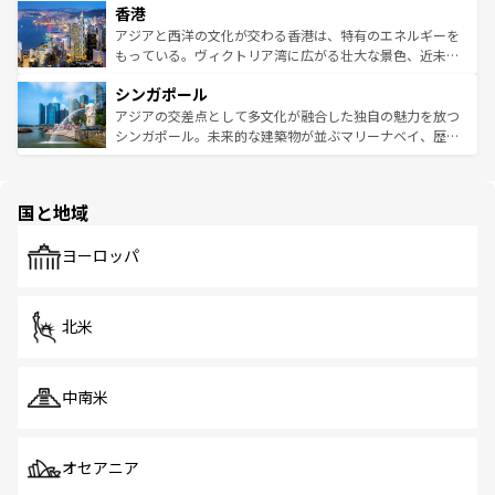
香港
とつ。フォーやバインミー、ベトナムコーヒーなどは、ぜ
の活気が交差している。北部ではチェンマイなどの山岳地
ひ現地で味わいたい。どの地域を訪れてもあたたかい人々
帯で自然と触れ合い、南部ではプーケットやクラビの美し
アジアと西洋の文化が交わる香港は、特有のエネルギーを
が旅行者を迎えてくれるので、きっと忘れられない旅にな
いビーチでリゾート気分を楽しむことができる。タイ料理
もっている。ヴィクトリア湾に広がる壮大な景色、近未来
るはずだ。 なお、新着のベトナム情報は
コンテンツ一覧
を
は世界的に有名で、屋台から高級レストランまで味覚を刺
的なアートスポット、そして歴史と現代が融合した町並
参照してほしい。
シンガポール
激する。気候は一年中温暖で、どの季節にも異なる楽しみ
み、どこを訪れても感動するはず。観光スポットが密集し
が待っている。親しみやすいタイの人々、仏教を中心とし
ており、効率よく見どころを回れるのも魅力。息をのむよ
アジアの交差点として多文化が融合した独自の魅力を放つ
た文化、そして多様な観光資源が、訪れる旅人を魅了し続
うな絶景から文化的な体験まで、香港を存分に楽しみ尽く
シンガポール。未来的な建築物が並ぶマリーナベイ、歴史
ける。 なお、新着のタイ情報は
コンテンツ一覧
を参照して
そう。 なお、新着の香港情報は
コンテンツ一覧
を参照して
と伝統を感じられるエスニックタウン、多数の緑豊かな公
ほしい。
ほしい。
園や自然保護区など、自然が調和した近代的な景観と文化
の多様性あふれるカラフルな町は、どこを歩いても新しい
国と地域
発見がある。さらに、治安のよさや充実した公共交通機関
も、旅行者にとっては魅力的なポイント。グルメも豊富
で、ホーカーズは地元の風情を楽しめる外せないスポット
ヨーロッパ
だ。訪れる人を飽きさせないシンガポールで、多様な魅力
を体感しよう。 なお、新着のシンガポール情報は
コンテン
ツ一覧
を参照してほしい。
北米
中南米
オセアニア