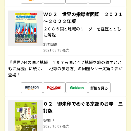
Ｗ０２ 世界の指導者図鑑 ２０２１
～２０２２年版
２０８の国と地域のリーダーを経歴ととも
に解説
旅の図鑑
2021.03.18 発売
『世界244の国と地域 １９７ヵ国と４７地域を旅の雑学とと
もに解説』に続く、「地球の歩き方」の図鑑シリーズ第２弾が
登場！
詳細を見る
０２ 御朱印でめぐる京都のお寺 三
訂版
御朱印
2025.10.09 発売