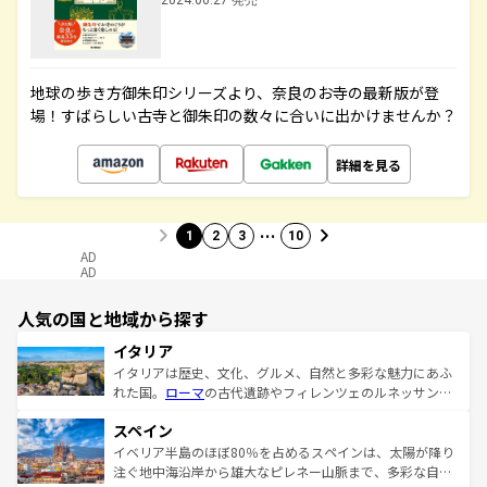
2024.06.27 発売
地球の歩き方御朱印シリーズより、奈良のお寺の最新版が登
場！すばらしい古寺と御朱印の数々に合いに出かけませんか？
詳細を見る
…
1
2
3
10
AD
AD
人気の国と地域から探す
イタリア
イタリアは歴史、文化、グルメ、自然と多彩な魅力にあふ
れた国。
ローマ
の古代遺跡やフィレンツェのルネッサンス
美術、ヴェネツィアの運河など、歴史あるスポットはもち
スペイン
ろん、トスカーナの美しい田園風景やアマルフィ海岸の絶
景など、自然景観も見逃せない。観光の合間には、本場の
イベリア半島のほぼ80％を占めるスペインは、太陽が降り
ピザやパスタなど、絶品のイタリア料理を堪能することも
注ぐ地中海沿岸から雄大なピレネー山脈まで、多彩な自然