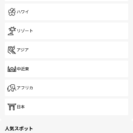
ハワイ
リゾート
アジア
中近東
アフリカ
日本
人気スポット