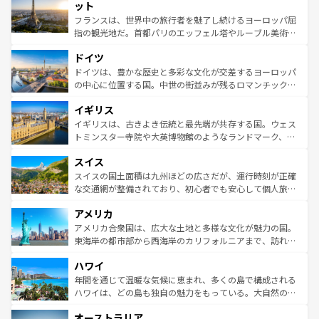
なお、新着のイタリア情報は
コンテンツ一覧
を参照してほ
れる闘牛、そして美味しいタパスが生活の一部となってい
ット
しい。
る。首都マドリードの洗練された雰囲気や、バルセロナの
フランスは、世界中の旅行者を魅了し続けるヨーロッパ屈
アートに溢れた街角から、地方では古代ローマ遺跡や中世
指の観光地だ。首都パリのエッフェル塔やルーブル美術館
の城塞都市、穏やかなビーチリゾートまで多彩な表情を見
といった象徴的なスポットから、田舎町の古風な美しさま
せる。地方によって風土や気候が異なるスペインはその個
ドイツ
で、幅広い魅力が詰まっている。華麗な宮殿、歴史的な大
性で訪れる人を魅了する。 なお、新着のスペイン情報は
コ
聖堂、美しいビーチ、そして豊かな自然が、訪れる者を心
ドイツは、豊かな歴史と多彩な文化が交差するヨーロッパ
ンテンツ一覧
を参照してほしい。
から魅了する。また、フランスは美食の国としても知ら
の中心に位置する国。中世の街並みが残るロマンチック街
れ、フランス料理はユネスコ無形文化遺産にも登録されて
道から、未来を先取りするようなモダンな都市まで多様な
イギリス
いる。シャンパンの発祥地であるランス、プロヴァンスの
顔を持つこの国は、どこを歩いても飽きることがない。ベ
香り高いラベンダー畑など、多彩な楽しみ方が可能だ。さ
ルリンの文化的活気、バイエルン州のアルプスの絶景、そ
イギリスは、古きよき伝統と最先端が共存する国。ウェス
らに、パリ以外の地域にも魅力が溢れており、どの街角に
してライン川沿いのワイン畑といった風景は必見。ビール
トミンスター寺院や大英博物館のようなランドマーク、歴
も豊かな歴史と文化が息づいている。パリ以外の個性あふ
とソーセージを味わいながら地元の人と過ごす楽しい時間
史ある大学都市、美しい丘陵地帯や牧歌的な風景など、エ
れる地方に足を運ぶとそれぞれで全く異なる文化を体験で
スイス
は、お酒好きな人にはぜひ体験してほしい。 なお、新着の
リアごとに異なる魅力がある。また、優雅なアフタヌーン
きるだろう。 なお、新着のフランス情報は
コンテンツ一覧
ドイツ情報は
コンテンツ一覧
を参照してほしい。
ティー、ビール好きにはたまらない英国パブ、サッカー観
スイスの国土面積は九州ほどの広さだが、運行時刻が正確
を参照してほしい。
戦など、本場だからこそできる体験も豊富。イギリスを旅
な交通網が整備されており、初心者でも安心して個人旅行
して楽しみつくそう。 なお、新着のイギリス情報は
コンテ
を楽しめる。日本同様に時刻表どおりの旅が可能だ。中世
アメリカ
ンツ一覧
を参照してほしい。
の建物がそのまま残る町や、スイスならではのユニークな
博物館もあり、アルプス観光だけでなく町歩きも満喫する
アメリカ合衆国は、広大な土地と多様な文化が魅力の国。
ことができる。国民の所得が高いため物価も高いが、旅行
東海岸の都市部から西海岸のカリフォルニアまで、訪れる
者向けの交通パス提供のサービスもあり、うまく活用すれ
場所ごとに異なる風景と体験が待っている。ニューヨーク
ハワイ
ば市内交通費無料で観光を楽しむこともできる。 なお、新
のような巨大都市は、観光、ショッピング、エンターテイ
着のスイス情報は
コンテンツ一覧
を参照してほしい。
ンメントが詰まった刺激的なスポットだ。一方、アメリカ
年間を通じて温暖な気候に恵まれ、多くの島で構成される
西部には大自然が広がり、グランドキャニオンやイエロー
ハワイは、どの島も独自の魅力をもっている。大自然の神
ストーン国立公園といった絶景が堪能できる。さらに、南
秘を感じたいなら、火山が生み出した壮大な景観を誇るハ
オーストラリア
部のニューオーリンズでは、音楽と美食が融合した独特の
ワイ島は見逃せない。また、定番の観光地といえばオアフ