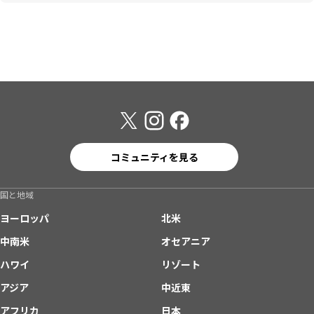
コミュニティを見る
国と地域
ヨーロッパ
北米
中南米
オセアニア
ハワイ
リゾート
アジア
中近東
アフリカ
日本