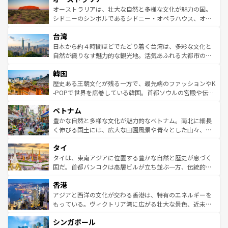
文化が魅力。旅行者はアメリカの各地域で異なる魅力を楽
島だが、静かな自然を求めるならマウイ島やカウアイ島が
オーストラリアは、壮大な自然と多様な文化が魅力の国。
しみながら、その多様性と豊かな歴史を感じることができ
おすすめ。エメラルドグリーンに輝く海をはじめ、豊かな
シドニーのシンボルであるシドニー・オペラハウス、オー
るだろう。車でのロードトリップや列車の旅も、アメリカ
文化や歴史が息づいている。「アロハスピリット」と呼ば
ストラリア東海岸北部に広がる大サンゴ礁地帯グレートバ
ならではの贅沢な旅のスタイルだ。 なお、新着のアメリカ
台湾
れるおもてなしの心で訪れる人々を迎えてくれるハワイの
リアリーフや大陸中央部にそびえるウルル（エアーズロッ
情報は
コンテンツ一覧
を参照してほしい。
人々、おいしいローカルフードやハワイアンミュージッ
ク）、タスマニアの美しい原生林やケアンズの熱帯雨林な
日本から約４時間ほどでたどり着く台湾は、多彩な文化と
ク、伝統的なフラダンスなど、すべてがハワイの魅力を彩
ど、見どころがたくさん。また、カフェやワイン、オージ
自然が織りなす魅力的な観光地。活気あふれる大都市の台
っている。訪れるたびに新しい発見と感動が待っているハ
ービーフなどの食文化も豊かで、美味しいものであふれて
北やノスタルジックな町並みが人気な九份（ジォウフェ
ワイを、存分に味わってほしい。 なお、新着のハワイ情報
韓国
いる。アクティビティも充実しており、サーフィンやダイ
ン）、静ひつな山岳地帯である台湾東部など、都市の喧騒
は
コンテンツ一覧
を参照してほしい。
ビング、ハイキングなど、アウトドア好きにはたまらな
と山間の静けさが共存しており、訪れる人に新しい発見と
歴史ある王朝文化が残る一方で、最先端のファッションやK
い。オーストラリアの多彩な魅力を存分に味わいつくそ
驚きをもたらしてくれる。また、奥深い台湾の食文化も魅
-POPで世界を席巻している韓国。首都ソウルの宮殿や伝統
う。 なお、新着のオーストラリア情報は
コンテンツ一覧
を
力で、夜市などの屋台グルメから高級料理、ヘルシーで美
家屋が並ぶエリアでは韓国の歴史と文化に浸ることがで
参照してほしい。
ベトナム
容にもいいと評判のスイーツなど、バラエティ豊かな料理
き、地方に足を延ばせば四季折々の自然美を楽しむことが
が味わえる。 なお、新着の台湾情報は
コンテンツ一覧
を参
できる。そして、キムチや焼肉、絶品のストリートフード
豊かな自然と多様な文化が魅力的なベトナム。南北に細長
照してほしい。
まで、さまざまな韓国料理が待っている。夜には、韓国な
く伸びる国土には、広大な田園風景や青々とした山々、世
らではのナイトライフも堪能できる。あたたかいホスピタ
界遺産に登録された壮大な自然景観が点在し、都市部では
タイ
リティに包まれながら、韓国の多彩な魅力を心ゆくまで味
急速な発展と共に伝統が息づく。ハノイの古い町並みやホ
わってみてほしい。 なお、新着の韓国情報は
コンテンツ一
ーチミン市のフランス統治時代の建物も、独特の雰囲気を
タイは、東南アジアに位置する豊かな自然と歴史が息づく
覧
を参照してほしい。
醸し出している。また、バラエティの豊かさとおいしさで
国だ。首都バンコクは高層ビルが立ち並ぶ一方、伝統的な
世界中の食通を魅了してやまないベトナム料理も魅力のひ
寺院や市場がいたるところに点在し、古きよき文化と現代
香港
とつ。フォーやバインミー、ベトナムコーヒーなどは、ぜ
の活気が交差している。北部ではチェンマイなどの山岳地
ひ現地で味わいたい。どの地域を訪れてもあたたかい人々
帯で自然と触れ合い、南部ではプーケットやクラビの美し
アジアと西洋の文化が交わる香港は、特有のエネルギーを
が旅行者を迎えてくれるので、きっと忘れられない旅にな
いビーチでリゾート気分を楽しむことができる。タイ料理
もっている。ヴィクトリア湾に広がる壮大な景色、近未来
るはずだ。 なお、新着のベトナム情報は
コンテンツ一覧
を
は世界的に有名で、屋台から高級レストランまで味覚を刺
的なアートスポット、そして歴史と現代が融合した町並
参照してほしい。
シンガポール
激する。気候は一年中温暖で、どの季節にも異なる楽しみ
み、どこを訪れても感動するはず。観光スポットが密集し