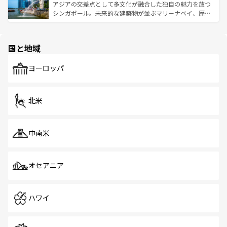
が待っている。親しみやすいタイの人々、仏教を中心とし
ており、効率よく見どころを回れるのも魅力。息をのむよ
アジアの交差点として多文化が融合した独自の魅力を放つ
た文化、そして多様な観光資源が、訪れる旅人を魅了し続
うな絶景から文化的な体験まで、香港を存分に楽しみ尽く
シンガポール。未来的な建築物が並ぶマリーナベイ、歴史
ける。 なお、新着のタイ情報は
コンテンツ一覧
を参照して
そう。 なお、新着の香港情報は
コンテンツ一覧
を参照して
と伝統を感じられるエスニックタウン、多数の緑豊かな公
ほしい。
ほしい。
園や自然保護区など、自然が調和した近代的な景観と文化
の多様性あふれるカラフルな町は、どこを歩いても新しい
国と地域
発見がある。さらに、治安のよさや充実した公共交通機関
も、旅行者にとっては魅力的なポイント。グルメも豊富
で、ホーカーズは地元の風情を楽しめる外せないスポット
ヨーロッパ
だ。訪れる人を飽きさせないシンガポールで、多様な魅力
を体感しよう。 なお、新着のシンガポール情報は
コンテン
ツ一覧
を参照してほしい。
北米
中南米
オセアニア
ハワイ