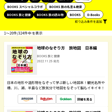
BOOKS スペシャルコラボ
BOOKS 旅の名言＆絶景
BOOKS 旅と健康
BOOKS 旅の読み物
BOOKS
D-Books
絞り込み条件を追加
1〜20件/324件中 を表示
地球のなぞり方 旅地図 日本編
BOOKS 旅と健康
2022.11.25 発売
日本の地形や造形物をなぞって学ぶ新しい地図本！観光名所や
橋、川、湖、半島など旅気分で地図をなぞって脳もイキイキ！
詳細を見る