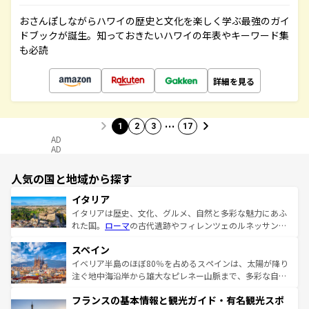
おさんぽしながらハワイの歴史と文化を楽しく学ぶ最強のガイ
ドブックが誕生。知っておきたいハワイの年表やキーワード集
も必読
詳細を見る
…
1
2
3
17
AD
AD
人気の国と地域から探す
イタリア
イタリアは歴史、文化、グルメ、自然と多彩な魅力にあふ
れた国。
ローマ
の古代遺跡やフィレンツェのルネッサンス
美術、ヴェネツィアの運河など、歴史あるスポットはもち
スペイン
ろん、トスカーナの美しい田園風景やアマルフィ海岸の絶
景など、自然景観も見逃せない。観光の合間には、本場の
イベリア半島のほぼ80％を占めるスペインは、太陽が降り
ピザやパスタなど、絶品のイタリア料理を堪能することも
注ぐ地中海沿岸から雄大なピレネー山脈まで、多彩な自然
できる。朝目覚めてから夜眠るまで、すべての瞬間を楽し
と文化が詰まったヨーロッパ屈指の旅行先だ。多様な地域
フランスの基本情報と観光ガイド・有名観光スポ
ませてくれるイタリアで、忘れられない旅をしてみよう！
文化が根付くこの国では、情熱的なフラメンコ、熱気あふ