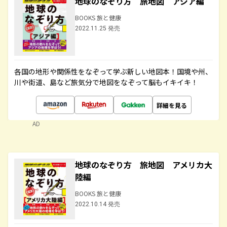
地球のなぞり方 旅地図 アジア編
BOOKS 旅と健康
2022.11.25 発売
各国の地形や関係性をなぞって学ぶ新しい地図本！国境や州、
川や街道、島など旅気分で地図をなぞって脳もイキイキ！
詳細を見る
AD
地球のなぞり方 旅地図 アメリカ大
陸編
BOOKS 旅と健康
2022.10.14 発売