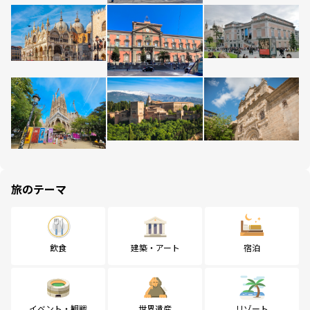
旅のテーマ
飲食
建築・アート
宿泊
イベント・観戦
世界遺産
リゾート