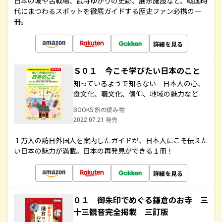
日本の城や古戦場、武将ゆかりの史跡、展示施設など、戦国時
代にまつわるスポットを徹底ガイドする歴史ファン必携の一
冊。
詳細を見る
Ｓ０１ 今こそ学びたい日本のこと
知っているようで知らない 日本人の心、
食文化、職文化、信仰、地域の魅力など
BOOKS 旅の読み物
2022.07.21 発売
１万人の訪日外国人を案内したガイドが、日本人にこそ伝えた
い日本の魅力が満載。日本の再発見ができる１冊！
詳細を見る
０１ 御朱印でめぐる鎌倉のお寺 三
十三観音完全掲載 三訂版