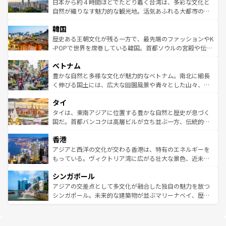
情報は
コンテンツ一覧
を参照してほしい。
人々、おいしいローカルフードやハワイアンミュージッ
ク）、タスマニアの美しい原生林やケアンズの熱帯雨林な
日本から約４時間ほどでたどり着く台湾は、多彩な文化と
ク、伝統的なフラダンスなど、すべてがハワイの魅力を彩
ど、見どころがたくさん。また、カフェやワイン、オージ
自然が織りなす魅力的な観光地。活気あふれる大都市の台
っている。訪れるたびに新しい発見と感動が待っているハ
ービーフなどの食文化も豊かで、美味しいものであふれて
北やノスタルジックな町並みが人気な九份（ジォウフェ
ワイを、存分に味わってほしい。 なお、新着のハワイ情報
韓国
いる。アクティビティも充実しており、サーフィンやダイ
ン）、静ひつな山岳地帯である台湾東部など、都市の喧騒
は
コンテンツ一覧
を参照してほしい。
ビング、ハイキングなど、アウトドア好きにはたまらな
と山間の静けさが共存しており、訪れる人に新しい発見と
歴史ある王朝文化が残る一方で、最先端のファッションやK
い。オーストラリアの多彩な魅力を存分に味わいつくそ
驚きをもたらしてくれる。また、奥深い台湾の食文化も魅
-POPで世界を席巻している韓国。首都ソウルの宮殿や伝統
う。 なお、新着のオーストラリア情報は
コンテンツ一覧
を
力で、夜市などの屋台グルメから高級料理、ヘルシーで美
家屋が並ぶエリアでは韓国の歴史と文化に浸ることがで
参照してほしい。
ベトナム
容にもいいと評判のスイーツなど、バラエティ豊かな料理
き、地方に足を延ばせば四季折々の自然美を楽しむことが
が味わえる。 なお、新着の台湾情報は
コンテンツ一覧
を参
できる。そして、キムチや焼肉、絶品のストリートフード
豊かな自然と多様な文化が魅力的なベトナム。南北に細長
照してほしい。
まで、さまざまな韓国料理が待っている。夜には、韓国な
く伸びる国土には、広大な田園風景や青々とした山々、世
らではのナイトライフも堪能できる。あたたかいホスピタ
界遺産に登録された壮大な自然景観が点在し、都市部では
タイ
リティに包まれながら、韓国の多彩な魅力を心ゆくまで味
急速な発展と共に伝統が息づく。ハノイの古い町並みやホ
わってみてほしい。 なお、新着の韓国情報は
コンテンツ一
ーチミン市のフランス統治時代の建物も、独特の雰囲気を
タイは、東南アジアに位置する豊かな自然と歴史が息づく
覧
を参照してほしい。
醸し出している。また、バラエティの豊かさとおいしさで
国だ。首都バンコクは高層ビルが立ち並ぶ一方、伝統的な
世界中の食通を魅了してやまないベトナム料理も魅力のひ
寺院や市場がいたるところに点在し、古きよき文化と現代
香港
とつ。フォーやバインミー、ベトナムコーヒーなどは、ぜ
の活気が交差している。北部ではチェンマイなどの山岳地
ひ現地で味わいたい。どの地域を訪れてもあたたかい人々
帯で自然と触れ合い、南部ではプーケットやクラビの美し
アジアと西洋の文化が交わる香港は、特有のエネルギーを
が旅行者を迎えてくれるので、きっと忘れられない旅にな
いビーチでリゾート気分を楽しむことができる。タイ料理
もっている。ヴィクトリア湾に広がる壮大な景色、近未来
るはずだ。 なお、新着のベトナム情報は
コンテンツ一覧
を
は世界的に有名で、屋台から高級レストランまで味覚を刺
的なアートスポット、そして歴史と現代が融合した町並
参照してほしい。
シンガポール
激する。気候は一年中温暖で、どの季節にも異なる楽しみ
み、どこを訪れても感動するはず。観光スポットが密集し
が待っている。親しみやすいタイの人々、仏教を中心とし
ており、効率よく見どころを回れるのも魅力。息をのむよ
アジアの交差点として多文化が融合した独自の魅力を放つ
た文化、そして多様な観光資源が、訪れる旅人を魅了し続
うな絶景から文化的な体験まで、香港を存分に楽しみ尽く
シンガポール。未来的な建築物が並ぶマリーナベイ、歴史
ける。 なお、新着のタイ情報は
コンテンツ一覧
を参照して
そう。 なお、新着の香港情報は
コンテンツ一覧
を参照して
と伝統を感じられるエスニックタウン、多数の緑豊かな公
ほしい。
ほしい。
園や自然保護区など、自然が調和した近代的な景観と文化
の多様性あふれるカラフルな町は、どこを歩いても新しい