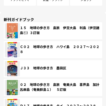
新刊ガイドブック
１５ 地球の歩き方 島旅 伊豆大島 利島（伊豆諸
島①）３訂版
Ｃ０２ 地球の歩き方 ハワイ島 ２０２７～２０２
８
Ｊ３３ 地球の歩き方 墨田区
０２ 地球の歩き方 島旅 奄美大島 喜界島 加計
呂麻島（奄美群島１） ５訂版
Ｄ１７ 地球の歩き方 タイ ２０２７～２０２８