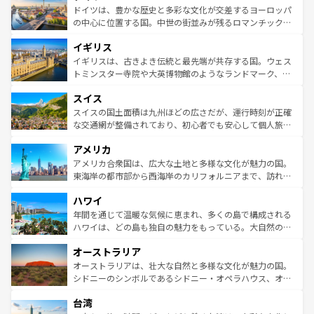
性で訪れる人を魅了する。 なお、新着のスペイン情報は
コ
聖堂、美しいビーチ、そして豊かな自然が、訪れる者を心
ドイツは、豊かな歴史と多彩な文化が交差するヨーロッパ
ンテンツ一覧
を参照してほしい。
から魅了する。また、フランスは美食の国としても知ら
の中心に位置する国。中世の街並みが残るロマンチック街
れ、フランス料理はユネスコ無形文化遺産にも登録されて
道から、未来を先取りするようなモダンな都市まで多様な
イギリス
いる。シャンパンの発祥地であるランス、プロヴァンスの
顔を持つこの国は、どこを歩いても飽きることがない。ベ
香り高いラベンダー畑など、多彩な楽しみ方が可能だ。さ
ルリンの文化的活気、バイエルン州のアルプスの絶景、そ
イギリスは、古きよき伝統と最先端が共存する国。ウェス
らに、パリ以外の地域にも魅力が溢れており、どの街角に
してライン川沿いのワイン畑といった風景は必見。ビール
トミンスター寺院や大英博物館のようなランドマーク、歴
も豊かな歴史と文化が息づいている。パリ以外の個性あふ
とソーセージを味わいながら地元の人と過ごす楽しい時間
史ある大学都市、美しい丘陵地帯や牧歌的な風景など、エ
れる地方に足を運ぶとそれぞれで全く異なる文化を体験で
スイス
は、お酒好きな人にはぜひ体験してほしい。 なお、新着の
リアごとに異なる魅力がある。また、優雅なアフタヌーン
きるだろう。 なお、新着のフランス情報は
コンテンツ一覧
ドイツ情報は
コンテンツ一覧
を参照してほしい。
ティー、ビール好きにはたまらない英国パブ、サッカー観
スイスの国土面積は九州ほどの広さだが、運行時刻が正確
を参照してほしい。
戦など、本場だからこそできる体験も豊富。イギリスを旅
な交通網が整備されており、初心者でも安心して個人旅行
して楽しみつくそう。 なお、新着のイギリス情報は
コンテ
を楽しめる。日本同様に時刻表どおりの旅が可能だ。中世
アメリカ
ンツ一覧
を参照してほしい。
の建物がそのまま残る町や、スイスならではのユニークな
博物館もあり、アルプス観光だけでなく町歩きも満喫する
アメリカ合衆国は、広大な土地と多様な文化が魅力の国。
ことができる。国民の所得が高いため物価も高いが、旅行
東海岸の都市部から西海岸のカリフォルニアまで、訪れる
者向けの交通パス提供のサービスもあり、うまく活用すれ
場所ごとに異なる風景と体験が待っている。ニューヨーク
ハワイ
ば市内交通費無料で観光を楽しむこともできる。 なお、新
のような巨大都市は、観光、ショッピング、エンターテイ
着のスイス情報は
コンテンツ一覧
を参照してほしい。
ンメントが詰まった刺激的なスポットだ。一方、アメリカ
年間を通じて温暖な気候に恵まれ、多くの島で構成される
西部には大自然が広がり、グランドキャニオンやイエロー
ハワイは、どの島も独自の魅力をもっている。大自然の神
ストーン国立公園といった絶景が堪能できる。さらに、南
秘を感じたいなら、火山が生み出した壮大な景観を誇るハ
オーストラリア
部のニューオーリンズでは、音楽と美食が融合した独特の
ワイ島は見逃せない。また、定番の観光地といえばオアフ
文化が魅力。旅行者はアメリカの各地域で異なる魅力を楽
島だが、静かな自然を求めるならマウイ島やカウアイ島が
オーストラリアは、壮大な自然と多様な文化が魅力の国。
しみながら、その多様性と豊かな歴史を感じることができ
おすすめ。エメラルドグリーンに輝く海をはじめ、豊かな
シドニーのシンボルであるシドニー・オペラハウス、オー
るだろう。車でのロードトリップや列車の旅も、アメリカ
文化や歴史が息づいている。「アロハスピリット」と呼ば
ストラリア東海岸北部に広がる大サンゴ礁地帯グレートバ
ならではの贅沢な旅のスタイルだ。 なお、新着のアメリカ
台湾
れるおもてなしの心で訪れる人々を迎えてくれるハワイの
リアリーフや大陸中央部にそびえるウルル（エアーズロッ