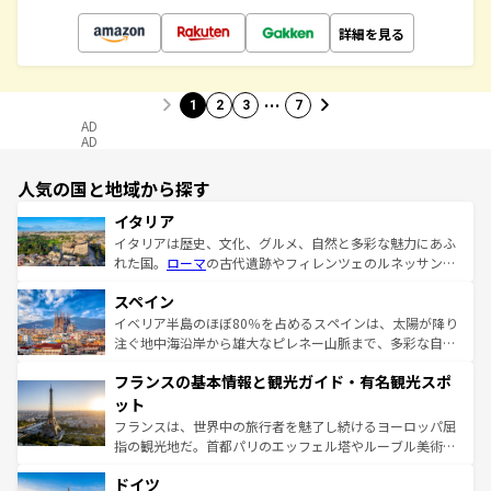
詳細を見る
…
1
2
3
7
AD
AD
人気の国と地域から探す
イタリア
イタリアは歴史、文化、グルメ、自然と多彩な魅力にあふ
れた国。
ローマ
の古代遺跡やフィレンツェのルネッサンス
美術、ヴェネツィアの運河など、歴史あるスポットはもち
スペイン
ろん、トスカーナの美しい田園風景やアマルフィ海岸の絶
景など、自然景観も見逃せない。観光の合間には、本場の
イベリア半島のほぼ80％を占めるスペインは、太陽が降り
ピザやパスタなど、絶品のイタリア料理を堪能することも
注ぐ地中海沿岸から雄大なピレネー山脈まで、多彩な自然
できる。朝目覚めてから夜眠るまで、すべての瞬間を楽し
と文化が詰まったヨーロッパ屈指の旅行先だ。多様な地域
フランスの基本情報と観光ガイド・有名観光スポ
ませてくれるイタリアで、忘れられない旅をしてみよう！
文化が根付くこの国では、情熱的なフラメンコ、熱気あふ
なお、新着のイタリア情報は
コンテンツ一覧
を参照してほ
れる闘牛、そして美味しいタパスが生活の一部となってい
ット
しい。
る。首都マドリードの洗練された雰囲気や、バルセロナの
フランスは、世界中の旅行者を魅了し続けるヨーロッパ屈
アートに溢れた街角から、地方では古代ローマ遺跡や中世
指の観光地だ。首都パリのエッフェル塔やルーブル美術館
の城塞都市、穏やかなビーチリゾートまで多彩な表情を見
といった象徴的なスポットから、田舎町の古風な美しさま
せる。地方によって風土や気候が異なるスペインはその個
ドイツ
で、幅広い魅力が詰まっている。華麗な宮殿、歴史的な大