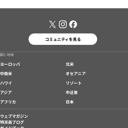
コミュニティを見る
国と地域
ヨーロッパ
北米
中南米
オセアニア
ハワイ
リゾート
アジア
中近東
アフリカ
日本
ウェブマガジン
特派員ブログ
ガイドブック