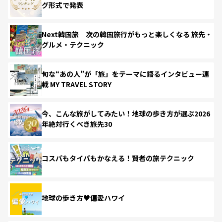
グ形式で発表
Next韓国旅 次の韓国旅行がもっと楽しくなる 旅先・
グルメ・テクニック
旬な“あの人”が「旅」をテーマに語るインタビュー連
載 MY TRAVEL STORY
今、こんな旅がしてみたい！地球の歩き方が選ぶ2026
年絶対行くべき旅先30
コスパもタイパもかなえる！賢者の旅テクニック
地球の歩き方♥偏愛ハワイ