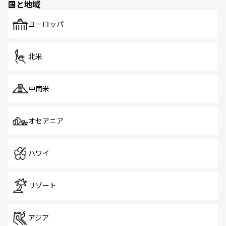
国と地域
発見がある。さらに、治安のよさや充実した公共交通機関
も、旅行者にとっては魅力的なポイント。グルメも豊富
で、ホーカーズは地元の風情を楽しめる外せないスポット
ヨーロッパ
だ。訪れる人を飽きさせないシンガポールで、多様な魅力
を体感しよう。 なお、新着のシンガポール情報は
コンテン
ツ一覧
を参照してほしい。
北米
中南米
オセアニア
ハワイ
リゾート
アジア