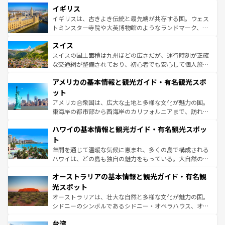
香り高いラベンダー畑など、多彩な楽しみ方が可能だ。さ
イギリス
顔を持つこの国は、どこを歩いても飽きることがない。ベ
らに、パリ以外の地域にも魅力が溢れており、どの街角に
ルリンの文化的活気、バイエルン州のアルプスの絶景、そ
イギリスは、古きよき伝統と最先端が共存する国。ウェス
も豊かな歴史と文化が息づいている。パリ以外の個性あふ
してライン川沿いのワイン畑といった風景は必見。ビール
トミンスター寺院や大英博物館のようなランドマーク、歴
れる地方に足を運ぶとそれぞれで全く異なる文化を体験で
とソーセージを味わいながら地元の人と過ごす楽しい時間
史ある大学都市、美しい丘陵地帯や牧歌的な風景など、エ
きるだろう。 なお、新着のフランス情報は
コンテンツ一覧
スイス
は、お酒好きな人にはぜひ体験してほしい。 なお、新着の
リアごとに異なる魅力がある。また、優雅なアフタヌーン
を参照してほしい。
ドイツ情報は
コンテンツ一覧
を参照してほしい。
ティー、ビール好きにはたまらない英国パブ、サッカー観
スイスの国土面積は九州ほどの広さだが、運行時刻が正確
戦など、本場だからこそできる体験も豊富。イギリスを旅
な交通網が整備されており、初心者でも安心して個人旅行
して楽しみつくそう。 なお、新着のイギリス情報は
コンテ
を楽しめる。日本同様に時刻表どおりの旅が可能だ。中世
アメリカの基本情報と観光ガイド・有名観光スポ
ンツ一覧
を参照してほしい。
の建物がそのまま残る町や、スイスならではのユニークな
博物館もあり、アルプス観光だけでなく町歩きも満喫する
ット
ことができる。国民の所得が高いため物価も高いが、旅行
アメリカ合衆国は、広大な土地と多様な文化が魅力の国。
者向けの交通パス提供のサービスもあり、うまく活用すれ
東海岸の都市部から西海岸のカリフォルニアまで、訪れる
ば市内交通費無料で観光を楽しむこともできる。 なお、新
場所ごとに異なる風景と体験が待っている。ニューヨーク
着のスイス情報は
コンテンツ一覧
を参照してほしい。
ハワイの基本情報と観光ガイド・有名観光スポッ
のような巨大都市は、観光、ショッピング、エンターテイ
ンメントが詰まった刺激的なスポットだ。一方、アメリカ
ト
西部には大自然が広がり、グランドキャニオンやイエロー
年間を通じて温暖な気候に恵まれ、多くの島で構成される
ストーン国立公園といった絶景が堪能できる。さらに、南
ハワイは、どの島も独自の魅力をもっている。大自然の神
部のニューオーリンズでは、音楽と美食が融合した独特の
秘を感じたいなら、火山が生み出した壮大な景観を誇るハ
文化が魅力。旅行者はアメリカの各地域で異なる魅力を楽
オーストラリアの基本情報と観光ガイド・有名観
ワイ島は見逃せない。また、定番の観光地といえばオアフ
しみながら、その多様性と豊かな歴史を感じることができ
島だが、静かな自然を求めるならマウイ島やカウアイ島が
光スポット
るだろう。車でのロードトリップや列車の旅も、アメリカ
おすすめ。エメラルドグリーンに輝く海をはじめ、豊かな
オーストラリアは、壮大な自然と多様な文化が魅力の国。
ならではの贅沢な旅のスタイルだ。 なお、新着のアメリカ
文化や歴史が息づいている。「アロハスピリット」と呼ば
シドニーのシンボルであるシドニー・オペラハウス、オー
情報は
コンテンツ一覧
を参照してほしい。
れるおもてなしの心で訪れる人々を迎えてくれるハワイの
ストラリア東海岸北部に広がる大サンゴ礁地帯グレートバ
人々、おいしいローカルフードやハワイアンミュージッ
台湾
リアリーフや大陸中央部にそびえるウルル（エアーズロッ