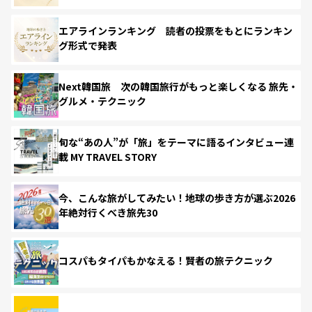
エアラインランキング 読者の投票をもとにランキン
グ形式で発表
Next韓国旅 次の韓国旅行がもっと楽しくなる 旅先・
グルメ・テクニック
旬な“あの人”が「旅」をテーマに語るインタビュー連
載 MY TRAVEL STORY
今、こんな旅がしてみたい！地球の歩き方が選ぶ2026
年絶対行くべき旅先30
コスパもタイパもかなえる！賢者の旅テクニック