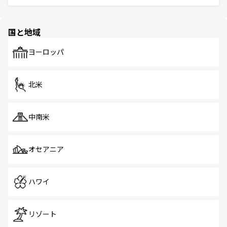
ほしい。
ほしい。
と伝統を感じられるエスニックタウン、多数の緑豊かな公
園や自然保護区など、自然が調和した近代的な景観と文化
の多様性あふれるカラフルな町は、どこを歩いても新しい
国と地域
発見がある。さらに、治安のよさや充実した公共交通機関
も、旅行者にとっては魅力的なポイント。グルメも豊富
で、ホーカーズは地元の風情を楽しめる外せないスポット
ヨーロッパ
だ。訪れる人を飽きさせないシンガポールで、多様な魅力
を体感しよう。 なお、新着のシンガポール情報は
コンテン
ツ一覧
を参照してほしい。
北米
中南米
オセアニア
ハワイ
リゾート