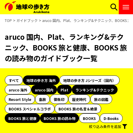
TOP
ガイドブック
aruco 国内、Plat、ランキング&テクニック、BOOKS
aruco 国内、Plat、ランキング&テク
ニック、BOOKS 旅と健康、BOOKS 旅
の読み物のガイドブック一覧
すべて
地球の歩き方 海外
地球の歩き方 Jシリーズ（国内）
aruco 海外
aruco 国内
Plat
ランキング&テクニック
Resort Style
島旅
御朱印
歴史時代
旅の図鑑
BOOKS スペシャルコラボ
BOOKS 旅の名言＆絶景
BOOKS 旅と健康
BOOKS 旅の読み物
BOOKS
D-Books
絞り込み条件を追加