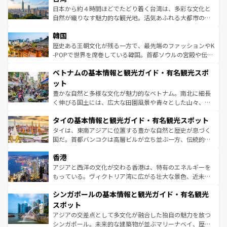
ク、伝統的なフラダンスなど、すべてがハワイの魅力を彩
ク）、タスマニアの美しい原生林やケアンズの熱帯雨林な
日本から約４時間ほどでたどり着く台湾は、多彩な文化と
っている。訪れるたびに新しい発見と感動が待っているハ
ど、見どころがたくさん。また、カフェやワイン、オージ
自然が織りなす魅力的な観光地。活気あふれる大都市の台
ワイを、存分に味わってほしい。 なお、新着のハワイ情報
ービーフなどの食文化も豊かで、美味しいものであふれて
北やノスタルジックな町並みが人気な九份（ジォウフェ
は
コンテンツ一覧
を参照してほしい。
韓国
いる。アクティビティも充実しており、サーフィンやダイ
ン）、静ひつな山岳地帯である台湾東部など、都市の喧騒
ビング、ハイキングなど、アウトドア好きにはたまらな
と山間の静けさが共存しており、訪れる人に新しい発見と
歴史ある王朝文化が残る一方で、最先端のファッションやK
い。オーストラリアの多彩な魅力を存分に味わいつくそ
驚きをもたらしてくれる。また、奥深い台湾の食文化も魅
-POPで世界を席巻している韓国。首都ソウルの宮殿や伝統
う。 なお、新着のオーストラリア情報は
コンテンツ一覧
を
力で、夜市などの屋台グルメから高級料理、ヘルシーで美
家屋が並ぶエリアでは韓国の歴史と文化に浸ることがで
参照してほしい。
ベトナムの基本情報と観光ガイド・有名観光スポ
容にもいいと評判のスイーツなど、バラエティ豊かな料理
き、地方に足を延ばせば四季折々の自然美を楽しむことが
が味わえる。 なお、新着の台湾情報は
コンテンツ一覧
を参
できる。そして、キムチや焼肉、絶品のストリートフード
ット
照してほしい。
まで、さまざまな韓国料理が待っている。夜には、韓国な
豊かな自然と多様な文化が魅力的なベトナム。南北に細長
らではのナイトライフも堪能できる。あたたかいホスピタ
く伸びる国土には、広大な田園風景や青々とした山々、世
リティに包まれながら、韓国の多彩な魅力を心ゆくまで味
界遺産に登録された壮大な自然景観が点在し、都市部では
わってみてほしい。 なお、新着の韓国情報は
コンテンツ一
タイの基本情報と観光ガイド・有名観光スポット
急速な発展と共に伝統が息づく。ハノイの古い町並みやホ
覧
を参照してほしい。
ーチミン市のフランス統治時代の建物も、独特の雰囲気を
タイは、東南アジアに位置する豊かな自然と歴史が息づく
醸し出している。また、バラエティの豊かさとおいしさで
国だ。首都バンコクは高層ビルが立ち並ぶ一方、伝統的な
世界中の食通を魅了してやまないベトナム料理も魅力のひ
寺院や市場がいたるところに点在し、古きよき文化と現代
香港
とつ。フォーやバインミー、ベトナムコーヒーなどは、ぜ
の活気が交差している。北部ではチェンマイなどの山岳地
ひ現地で味わいたい。どの地域を訪れてもあたたかい人々
帯で自然と触れ合い、南部ではプーケットやクラビの美し
アジアと西洋の文化が交わる香港は、特有のエネルギーを
が旅行者を迎えてくれるので、きっと忘れられない旅にな
いビーチでリゾート気分を楽しむことができる。タイ料理
もっている。ヴィクトリア湾に広がる壮大な景色、近未来
るはずだ。 なお、新着のベトナム情報は
コンテンツ一覧
を
は世界的に有名で、屋台から高級レストランまで味覚を刺
的なアートスポット、そして歴史と現代が融合した町並
参照してほしい。
シンガポールの基本情報と観光ガイド・有名観光
激する。気候は一年中温暖で、どの季節にも異なる楽しみ
み、どこを訪れても感動するはず。観光スポットが密集し
が待っている。親しみやすいタイの人々、仏教を中心とし
ており、効率よく見どころを回れるのも魅力。息をのむよ
スポット
た文化、そして多様な観光資源が、訪れる旅人を魅了し続
うな絶景から文化的な体験まで、香港を存分に楽しみ尽く
アジアの交差点として多文化が融合した独自の魅力を放つ
ける。 なお、新着のタイ情報は
コンテンツ一覧
を参照して
そう。 なお、新着の香港情報は
コンテンツ一覧
を参照して
シンガポール。未来的な建築物が並ぶマリーナベイ、歴史