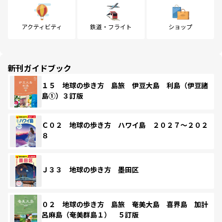
アクティビティ
鉄道・フライト
ショップ
新刊ガイドブック
１５ 地球の歩き方 島旅 伊豆大島 利島（伊豆諸
島①）３訂版
Ｃ０２ 地球の歩き方 ハワイ島 ２０２７～２０２
８
Ｊ３３ 地球の歩き方 墨田区
０２ 地球の歩き方 島旅 奄美大島 喜界島 加計
呂麻島（奄美群島１） ５訂版