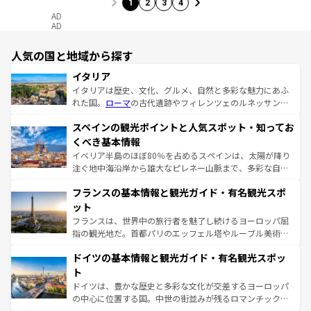
1
2
3
4
AD
AD
人気の国と地域から探す
イタリア
イタリアは歴史、文化、グルメ、自然と多彩な魅力にあふ
れた国。
ローマ
の古代遺跡やフィレンツェのルネッサンス
美術、ヴェネツィアの運河など、歴史あるスポットはもち
スペインの観光ポイントと人気スポット・知ってお
ろん、トスカーナの美しい田園風景やアマルフィ海岸の絶
景など、自然景観も見逃せない。観光の合間には、本場の
くべき基本情報
ピザやパスタなど、絶品のイタリア料理を堪能することも
イベリア半島のほぼ80％を占めるスペインは、太陽が降り
できる。朝目覚めてから夜眠るまで、すべての瞬間を楽し
注ぐ地中海沿岸から雄大なピレネー山脈まで、多彩な自然
ませてくれるイタリアで、忘れられない旅をしてみよう！
と文化が詰まったヨーロッパ屈指の旅行先だ。多様な地域
なお、新着のイタリア情報は
コンテンツ一覧
を参照してほ
フランスの基本情報と観光ガイド・有名観光スポ
文化が根付くこの国では、情熱的なフラメンコ、熱気あふ
しい。
れる闘牛、そして美味しいタパスが生活の一部となってい
ット
る。首都マドリードの洗練された雰囲気や、バルセロナの
フランスは、世界中の旅行者を魅了し続けるヨーロッパ屈
アートに溢れた街角から、地方では古代ローマ遺跡や中世
指の観光地だ。首都パリのエッフェル塔やルーブル美術館
の城塞都市、穏やかなビーチリゾートまで多彩な表情を見
といった象徴的なスポットから、田舎町の古風な美しさま
せる。地方によって風土や気候が異なるスペインはその個
ドイツの基本情報と観光ガイド・有名観光スポッ
で、幅広い魅力が詰まっている。華麗な宮殿、歴史的な大
性で訪れる人を魅了する。 なお、新着のスペイン情報は
コ
聖堂、美しいビーチ、そして豊かな自然が、訪れる者を心
ト
ンテンツ一覧
を参照してほしい。
から魅了する。また、フランスは美食の国としても知ら
ドイツは、豊かな歴史と多彩な文化が交差するヨーロッパ
れ、フランス料理はユネスコ無形文化遺産にも登録されて
の中心に位置する国。中世の街並みが残るロマンチック街
いる。シャンパンの発祥地であるランス、プロヴァンスの
道から、未来を先取りするようなモダンな都市まで多様な