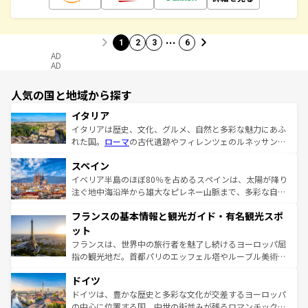
…
1
2
3
6
AD
AD
人気の国と地域から探す
イタリア
イタリアは歴史、文化、グルメ、自然と多彩な魅力にあふ
れた国。
ローマ
の古代遺跡やフィレンツェのルネッサンス
美術、ヴェネツィアの運河など、歴史あるスポットはもち
スペイン
ろん、トスカーナの美しい田園風景やアマルフィ海岸の絶
景など、自然景観も見逃せない。観光の合間には、本場の
イベリア半島のほぼ80％を占めるスペインは、太陽が降り
ピザやパスタなど、絶品のイタリア料理を堪能することも
注ぐ地中海沿岸から雄大なピレネー山脈まで、多彩な自然
できる。朝目覚めてから夜眠るまで、すべての瞬間を楽し
と文化が詰まったヨーロッパ屈指の旅行先だ。多様な地域
フランスの基本情報と観光ガイド・有名観光スポ
ませてくれるイタリアで、忘れられない旅をしてみよう！
文化が根付くこの国では、情熱的なフラメンコ、熱気あふ
なお、新着のイタリア情報は
コンテンツ一覧
を参照してほ
れる闘牛、そして美味しいタパスが生活の一部となってい
ット
しい。
る。首都マドリードの洗練された雰囲気や、バルセロナの
フランスは、世界中の旅行者を魅了し続けるヨーロッパ屈
アートに溢れた街角から、地方では古代ローマ遺跡や中世
指の観光地だ。首都パリのエッフェル塔やルーブル美術館
の城塞都市、穏やかなビーチリゾートまで多彩な表情を見
といった象徴的なスポットから、田舎町の古風な美しさま
せる。地方によって風土や気候が異なるスペインはその個
ドイツ
で、幅広い魅力が詰まっている。華麗な宮殿、歴史的な大
性で訪れる人を魅了する。 なお、新着のスペイン情報は
コ
聖堂、美しいビーチ、そして豊かな自然が、訪れる者を心
ドイツは、豊かな歴史と多彩な文化が交差するヨーロッパ
ンテンツ一覧
を参照してほしい。
から魅了する。また、フランスは美食の国としても知ら
の中心に位置する国。中世の街並みが残るロマンチック街