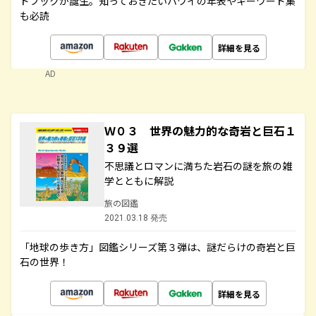
ドブックが誕生。知っておきたいハワイの年表やキーワード集
も必読
詳細を見る
AD
Ｗ０３ 世界の魅力的な奇岩と巨石１
３９選
不思議とロマンに満ちた岩石の謎を旅の雑
学とともに解説
旅の図鑑
2021.03.18 発売
「地球の歩き方」図鑑シリーズ第３弾は、謎だらけの奇岩と巨
石の世界！
詳細を見る