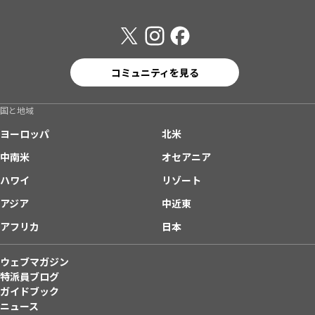
コミュニティを見る
国と地域
ヨーロッパ
北米
中南米
オセアニア
ハワイ
リゾート
アジア
中近東
アフリカ
日本
ウェブマガジン
特派員ブログ
ガイドブック
ニュース