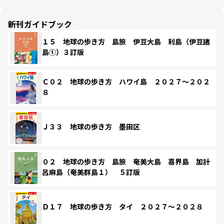
新刊ガイドブック
１５ 地球の歩き方 島旅 伊豆大島 利島（伊豆諸
島①）３訂版
Ｃ０２ 地球の歩き方 ハワイ島 ２０２７～２０２
８
Ｊ３３ 地球の歩き方 墨田区
０２ 地球の歩き方 島旅 奄美大島 喜界島 加計
呂麻島（奄美群島１） ５訂版
Ｄ１７ 地球の歩き方 タイ ２０２７～２０２８