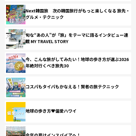
Next韓国旅 次の韓国旅行がもっと楽しくなる 旅先・
グルメ・テクニック
旬な“あの人”が「旅」をテーマに語るインタビュー連
載 MY TRAVEL STORY
今、こんな旅がしてみたい！地球の歩き方が選ぶ2026
年絶対行くべき旅先30
コスパもタイパもかなえる！賢者の旅テクニック
地球の歩き方♥偏愛ハワイ
今年の夏はインスパイアへ！