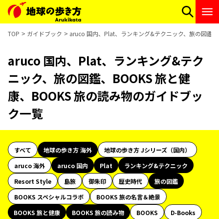
TOP
ガイドブック
aruco 国内、Plat、ランキング&テクニック、旅の図鑑
aruco 国内、Plat、ランキング&テク
ニック、旅の図鑑、BOOKS 旅と健
康、BOOKS 旅の読み物のガイドブッ
ク一覧
すべて
地球の歩き方 海外
地球の歩き方 Jシリーズ（国内）
aruco 海外
aruco 国内
Plat
ランキング&テクニック
Resort Style
島旅
御朱印
歴史時代
旅の図鑑
BOOKS スペシャルコラボ
BOOKS 旅の名言＆絶景
BOOKS 旅と健康
BOOKS 旅の読み物
BOOKS
D-Books