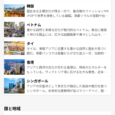
っている。訪れるたびに新しい発見と感動が待っているハ
ービーフなどの食文化も豊かで、美味しいものであふれて
北やノスタルジックな町並みが人気な九份（ジォウフェ
ワイを、存分に味わってほしい。 なお、新着のハワイ情報
韓国
いる。アクティビティも充実しており、サーフィンやダイ
ン）、静ひつな山岳地帯である台湾東部など、都市の喧騒
は
コンテンツ一覧
を参照してほしい。
ビング、ハイキングなど、アウトドア好きにはたまらな
と山間の静けさが共存しており、訪れる人に新しい発見と
歴史ある王朝文化が残る一方で、最先端のファッションやK
い。オーストラリアの多彩な魅力を存分に味わいつくそ
驚きをもたらしてくれる。また、奥深い台湾の食文化も魅
-POPで世界を席巻している韓国。首都ソウルの宮殿や伝統
う。 なお、新着のオーストラリア情報は
コンテンツ一覧
を
力で、夜市などの屋台グルメから高級料理、ヘルシーで美
家屋が並ぶエリアでは韓国の歴史と文化に浸ることがで
参照してほしい。
ベトナム
容にもいいと評判のスイーツなど、バラエティ豊かな料理
き、地方に足を延ばせば四季折々の自然美を楽しむことが
が味わえる。 なお、新着の台湾情報は
コンテンツ一覧
を参
できる。そして、キムチや焼肉、絶品のストリートフード
豊かな自然と多様な文化が魅力的なベトナム。南北に細長
照してほしい。
まで、さまざまな韓国料理が待っている。夜には、韓国な
く伸びる国土には、広大な田園風景や青々とした山々、世
らではのナイトライフも堪能できる。あたたかいホスピタ
界遺産に登録された壮大な自然景観が点在し、都市部では
タイ
リティに包まれながら、韓国の多彩な魅力を心ゆくまで味
急速な発展と共に伝統が息づく。ハノイの古い町並みやホ
わってみてほしい。 なお、新着の韓国情報は
コンテンツ一
ーチミン市のフランス統治時代の建物も、独特の雰囲気を
タイは、東南アジアに位置する豊かな自然と歴史が息づく
覧
を参照してほしい。
醸し出している。また、バラエティの豊かさとおいしさで
国だ。首都バンコクは高層ビルが立ち並ぶ一方、伝統的な
世界中の食通を魅了してやまないベトナム料理も魅力のひ
寺院や市場がいたるところに点在し、古きよき文化と現代
香港
とつ。フォーやバインミー、ベトナムコーヒーなどは、ぜ
の活気が交差している。北部ではチェンマイなどの山岳地
ひ現地で味わいたい。どの地域を訪れてもあたたかい人々
帯で自然と触れ合い、南部ではプーケットやクラビの美し
アジアと西洋の文化が交わる香港は、特有のエネルギーを
が旅行者を迎えてくれるので、きっと忘れられない旅にな
いビーチでリゾート気分を楽しむことができる。タイ料理
もっている。ヴィクトリア湾に広がる壮大な景色、近未来
るはずだ。 なお、新着のベトナム情報は
コンテンツ一覧
を
は世界的に有名で、屋台から高級レストランまで味覚を刺
的なアートスポット、そして歴史と現代が融合した町並
参照してほしい。
シンガポール
激する。気候は一年中温暖で、どの季節にも異なる楽しみ
み、どこを訪れても感動するはず。観光スポットが密集し
が待っている。親しみやすいタイの人々、仏教を中心とし
ており、効率よく見どころを回れるのも魅力。息をのむよ
アジアの交差点として多文化が融合した独自の魅力を放つ
た文化、そして多様な観光資源が、訪れる旅人を魅了し続
うな絶景から文化的な体験まで、香港を存分に楽しみ尽く
シンガポール。未来的な建築物が並ぶマリーナベイ、歴史
ける。 なお、新着のタイ情報は
コンテンツ一覧
を参照して
そう。 なお、新着の香港情報は
コンテンツ一覧
を参照して
と伝統を感じられるエスニックタウン、多数の緑豊かな公
ほしい。
ほしい。
園や自然保護区など、自然が調和した近代的な景観と文化
の多様性あふれるカラフルな町は、どこを歩いても新しい
国と地域
発見がある。さらに、治安のよさや充実した公共交通機関
も、旅行者にとっては魅力的なポイント。グルメも豊富