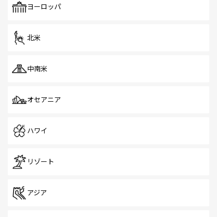
で、ホーカーズは地元の風情を楽しめる外せないスポット
ヨーロッパ
だ。訪れる人を飽きさせないシンガポールで、多様な魅力
を体感しよう。 なお、新着のシンガポール情報は
コンテン
ツ一覧
を参照してほしい。
北米
中南米
オセアニア
ハワイ
リゾート
アジア