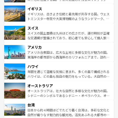
れ、フランス料理はユネスコ無形文化遺産にも登録されて
道から、未来を先取りするようなモダンな都市まで多様な
イギリス
いる。シャンパンの発祥地であるランス、プロヴァンスの
顔を持つこの国は、どこを歩いても飽きることがない。ベ
香り高いラベンダー畑など、多彩な楽しみ方が可能だ。さ
ルリンの文化的活気、バイエルン州のアルプスの絶景、そ
イギリスは、古きよき伝統と最先端が共存する国。ウェス
らに、パリ以外の地域にも魅力が溢れており、どの街角に
してライン川沿いのワイン畑といった風景は必見。ビール
トミンスター寺院や大英博物館のようなランドマーク、歴
も豊かな歴史と文化が息づいている。パリ以外の個性あふ
とソーセージを味わいながら地元の人と過ごす楽しい時間
史ある大学都市、美しい丘陵地帯や牧歌的な風景など、エ
れる地方に足を運ぶとそれぞれで全く異なる文化を体験で
スイス
は、お酒好きな人にはぜひ体験してほしい。 なお、新着の
リアごとに異なる魅力がある。また、優雅なアフタヌーン
きるだろう。 なお、新着のフランス情報は
コンテンツ一覧
ドイツ情報は
コンテンツ一覧
を参照してほしい。
ティー、ビール好きにはたまらない英国パブ、サッカー観
スイスの国土面積は九州ほどの広さだが、運行時刻が正確
を参照してほしい。
戦など、本場だからこそできる体験も豊富。イギリスを旅
な交通網が整備されており、初心者でも安心して個人旅行
して楽しみつくそう。 なお、新着のイギリス情報は
コンテ
を楽しめる。日本同様に時刻表どおりの旅が可能だ。中世
アメリカ
ンツ一覧
を参照してほしい。
の建物がそのまま残る町や、スイスならではのユニークな
博物館もあり、アルプス観光だけでなく町歩きも満喫する
アメリカ合衆国は、広大な土地と多様な文化が魅力の国。
ことができる。国民の所得が高いため物価も高いが、旅行
東海岸の都市部から西海岸のカリフォルニアまで、訪れる
者向けの交通パス提供のサービスもあり、うまく活用すれ
場所ごとに異なる風景と体験が待っている。ニューヨーク
ハワイ
ば市内交通費無料で観光を楽しむこともできる。 なお、新
のような巨大都市は、観光、ショッピング、エンターテイ
着のスイス情報は
コンテンツ一覧
を参照してほしい。
ンメントが詰まった刺激的なスポットだ。一方、アメリカ
年間を通じて温暖な気候に恵まれ、多くの島で構成される
西部には大自然が広がり、グランドキャニオンやイエロー
ハワイは、どの島も独自の魅力をもっている。大自然の神
ストーン国立公園といった絶景が堪能できる。さらに、南
秘を感じたいなら、火山が生み出した壮大な景観を誇るハ
オーストラリア
部のニューオーリンズでは、音楽と美食が融合した独特の
ワイ島は見逃せない。また、定番の観光地といえばオアフ
文化が魅力。旅行者はアメリカの各地域で異なる魅力を楽
島だが、静かな自然を求めるならマウイ島やカウアイ島が
オーストラリアは、壮大な自然と多様な文化が魅力の国。
しみながら、その多様性と豊かな歴史を感じることができ
おすすめ。エメラルドグリーンに輝く海をはじめ、豊かな
シドニーのシンボルであるシドニー・オペラハウス、オー
るだろう。車でのロードトリップや列車の旅も、アメリカ
文化や歴史が息づいている。「アロハスピリット」と呼ば
ストラリア東海岸北部に広がる大サンゴ礁地帯グレートバ
ならではの贅沢な旅のスタイルだ。 なお、新着のアメリカ
台湾
れるおもてなしの心で訪れる人々を迎えてくれるハワイの
リアリーフや大陸中央部にそびえるウルル（エアーズロッ
情報は
コンテンツ一覧
を参照してほしい。
人々、おいしいローカルフードやハワイアンミュージッ
ク）、タスマニアの美しい原生林やケアンズの熱帯雨林な
日本から約４時間ほどでたどり着く台湾は、多彩な文化と
ク、伝統的なフラダンスなど、すべてがハワイの魅力を彩
ど、見どころがたくさん。また、カフェやワイン、オージ
自然が織りなす魅力的な観光地。活気あふれる大都市の台