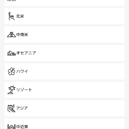
だ。訪れる人を飽きさせないシンガポールで、多様な魅力
を体感しよう。 なお、新着のシンガポール情報は
コンテン
ツ一覧
を参照してほしい。
北米
中南米
オセアニア
ハワイ
リゾート
アジア
中近東