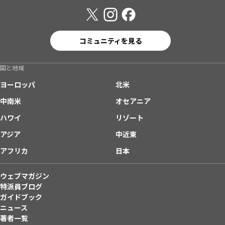
コミュニティを見る
国と地域
ヨーロッパ
北米
中南米
オセアニア
ハワイ
リゾート
アジア
中近東
アフリカ
日本
ウェブマガジン
特派員ブログ
ガイドブック
ニュース
著者一覧