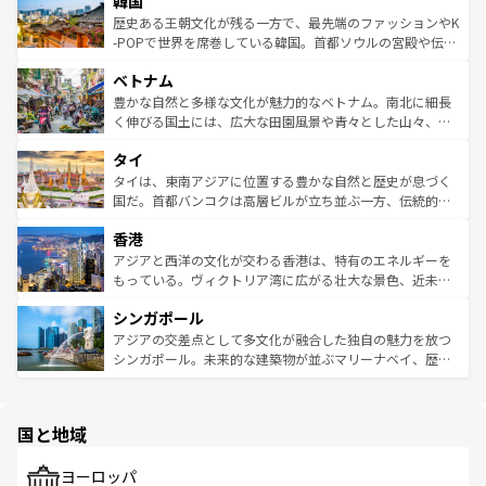
韓国
いる。アクティビティも充実しており、サーフィンやダイ
ン）、静ひつな山岳地帯である台湾東部など、都市の喧騒
は
コンテンツ一覧
を参照してほしい。
ビング、ハイキングなど、アウトドア好きにはたまらな
と山間の静けさが共存しており、訪れる人に新しい発見と
歴史ある王朝文化が残る一方で、最先端のファッションやK
い。オーストラリアの多彩な魅力を存分に味わいつくそ
驚きをもたらしてくれる。また、奥深い台湾の食文化も魅
-POPで世界を席巻している韓国。首都ソウルの宮殿や伝統
う。 なお、新着のオーストラリア情報は
コンテンツ一覧
を
力で、夜市などの屋台グルメから高級料理、ヘルシーで美
家屋が並ぶエリアでは韓国の歴史と文化に浸ることがで
参照してほしい。
ベトナム
容にもいいと評判のスイーツなど、バラエティ豊かな料理
き、地方に足を延ばせば四季折々の自然美を楽しむことが
が味わえる。 なお、新着の台湾情報は
コンテンツ一覧
を参
できる。そして、キムチや焼肉、絶品のストリートフード
豊かな自然と多様な文化が魅力的なベトナム。南北に細長
照してほしい。
まで、さまざまな韓国料理が待っている。夜には、韓国な
く伸びる国土には、広大な田園風景や青々とした山々、世
らではのナイトライフも堪能できる。あたたかいホスピタ
界遺産に登録された壮大な自然景観が点在し、都市部では
タイ
リティに包まれながら、韓国の多彩な魅力を心ゆくまで味
急速な発展と共に伝統が息づく。ハノイの古い町並みやホ
わってみてほしい。 なお、新着の韓国情報は
コンテンツ一
ーチミン市のフランス統治時代の建物も、独特の雰囲気を
タイは、東南アジアに位置する豊かな自然と歴史が息づく
覧
を参照してほしい。
醸し出している。また、バラエティの豊かさとおいしさで
国だ。首都バンコクは高層ビルが立ち並ぶ一方、伝統的な
世界中の食通を魅了してやまないベトナム料理も魅力のひ
寺院や市場がいたるところに点在し、古きよき文化と現代
香港
とつ。フォーやバインミー、ベトナムコーヒーなどは、ぜ
の活気が交差している。北部ではチェンマイなどの山岳地
ひ現地で味わいたい。どの地域を訪れてもあたたかい人々
帯で自然と触れ合い、南部ではプーケットやクラビの美し
アジアと西洋の文化が交わる香港は、特有のエネルギーを
が旅行者を迎えてくれるので、きっと忘れられない旅にな
いビーチでリゾート気分を楽しむことができる。タイ料理
もっている。ヴィクトリア湾に広がる壮大な景色、近未来
るはずだ。 なお、新着のベトナム情報は
コンテンツ一覧
を
は世界的に有名で、屋台から高級レストランまで味覚を刺
的なアートスポット、そして歴史と現代が融合した町並
参照してほしい。
シンガポール
激する。気候は一年中温暖で、どの季節にも異なる楽しみ
み、どこを訪れても感動するはず。観光スポットが密集し
が待っている。親しみやすいタイの人々、仏教を中心とし
ており、効率よく見どころを回れるのも魅力。息をのむよ
アジアの交差点として多文化が融合した独自の魅力を放つ
た文化、そして多様な観光資源が、訪れる旅人を魅了し続
うな絶景から文化的な体験まで、香港を存分に楽しみ尽く
シンガポール。未来的な建築物が並ぶマリーナベイ、歴史
ける。 なお、新着のタイ情報は
コンテンツ一覧
を参照して
そう。 なお、新着の香港情報は
コンテンツ一覧
を参照して
と伝統を感じられるエスニックタウン、多数の緑豊かな公
ほしい。
ほしい。
園や自然保護区など、自然が調和した近代的な景観と文化
の多様性あふれるカラフルな町は、どこを歩いても新しい
国と地域
発見がある。さらに、治安のよさや充実した公共交通機関
も、旅行者にとっては魅力的なポイント。グルメも豊富
で、ホーカーズは地元の風情を楽しめる外せないスポット
ヨーロッパ