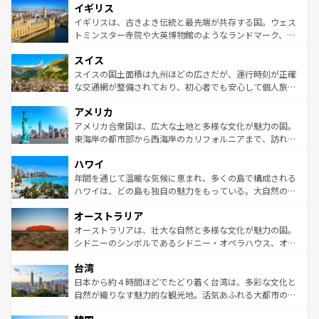
イギリス
いる。シャンパンの発祥地であるランス、プロヴァンスの
顔を持つこの国は、どこを歩いても飽きることがない。ベ
香り高いラベンダー畑など、多彩な楽しみ方が可能だ。さ
ルリンの文化的活気、バイエルン州のアルプスの絶景、そ
イギリスは、古きよき伝統と最先端が共存する国。ウェス
らに、パリ以外の地域にも魅力が溢れており、どの街角に
してライン川沿いのワイン畑といった風景は必見。ビール
トミンスター寺院や大英博物館のようなランドマーク、歴
も豊かな歴史と文化が息づいている。パリ以外の個性あふ
とソーセージを味わいながら地元の人と過ごす楽しい時間
史ある大学都市、美しい丘陵地帯や牧歌的な風景など、エ
れる地方に足を運ぶとそれぞれで全く異なる文化を体験で
スイス
は、お酒好きな人にはぜひ体験してほしい。 なお、新着の
リアごとに異なる魅力がある。また、優雅なアフタヌーン
きるだろう。 なお、新着のフランス情報は
コンテンツ一覧
ドイツ情報は
コンテンツ一覧
を参照してほしい。
ティー、ビール好きにはたまらない英国パブ、サッカー観
スイスの国土面積は九州ほどの広さだが、運行時刻が正確
を参照してほしい。
戦など、本場だからこそできる体験も豊富。イギリスを旅
な交通網が整備されており、初心者でも安心して個人旅行
して楽しみつくそう。 なお、新着のイギリス情報は
コンテ
を楽しめる。日本同様に時刻表どおりの旅が可能だ。中世
アメリカ
ンツ一覧
を参照してほしい。
の建物がそのまま残る町や、スイスならではのユニークな
博物館もあり、アルプス観光だけでなく町歩きも満喫する
アメリカ合衆国は、広大な土地と多様な文化が魅力の国。
ことができる。国民の所得が高いため物価も高いが、旅行
東海岸の都市部から西海岸のカリフォルニアまで、訪れる
者向けの交通パス提供のサービスもあり、うまく活用すれ
場所ごとに異なる風景と体験が待っている。ニューヨーク
ハワイ
ば市内交通費無料で観光を楽しむこともできる。 なお、新
のような巨大都市は、観光、ショッピング、エンターテイ
着のスイス情報は
コンテンツ一覧
を参照してほしい。
ンメントが詰まった刺激的なスポットだ。一方、アメリカ
年間を通じて温暖な気候に恵まれ、多くの島で構成される
西部には大自然が広がり、グランドキャニオンやイエロー
ハワイは、どの島も独自の魅力をもっている。大自然の神
ストーン国立公園といった絶景が堪能できる。さらに、南
秘を感じたいなら、火山が生み出した壮大な景観を誇るハ
オーストラリア
部のニューオーリンズでは、音楽と美食が融合した独特の
ワイ島は見逃せない。また、定番の観光地といえばオアフ
文化が魅力。旅行者はアメリカの各地域で異なる魅力を楽
島だが、静かな自然を求めるならマウイ島やカウアイ島が
オーストラリアは、壮大な自然と多様な文化が魅力の国。
しみながら、その多様性と豊かな歴史を感じることができ
おすすめ。エメラルドグリーンに輝く海をはじめ、豊かな
シドニーのシンボルであるシドニー・オペラハウス、オー
るだろう。車でのロードトリップや列車の旅も、アメリカ
文化や歴史が息づいている。「アロハスピリット」と呼ば
ストラリア東海岸北部に広がる大サンゴ礁地帯グレートバ
ならではの贅沢な旅のスタイルだ。 なお、新着のアメリカ
台湾
れるおもてなしの心で訪れる人々を迎えてくれるハワイの
リアリーフや大陸中央部にそびえるウルル（エアーズロッ
情報は
コンテンツ一覧
を参照してほしい。
人々、おいしいローカルフードやハワイアンミュージッ
ク）、タスマニアの美しい原生林やケアンズの熱帯雨林な
日本から約４時間ほどでたどり着く台湾は、多彩な文化と
ク、伝統的なフラダンスなど、すべてがハワイの魅力を彩
ど、見どころがたくさん。また、カフェやワイン、オージ
自然が織りなす魅力的な観光地。活気あふれる大都市の台
っている。訪れるたびに新しい発見と感動が待っているハ
ービーフなどの食文化も豊かで、美味しいものであふれて
北やノスタルジックな町並みが人気な九份（ジォウフェ
ワイを、存分に味わってほしい。 なお、新着のハワイ情報