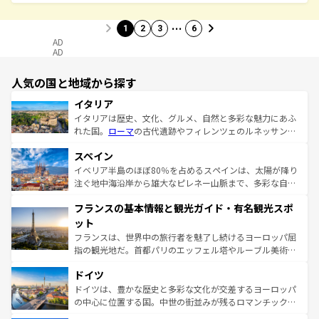
…
1
2
3
6
AD
AD
人気の国と地域から探す
イタリア
イタリアは歴史、文化、グルメ、自然と多彩な魅力にあふ
れた国。
ローマ
の古代遺跡やフィレンツェのルネッサンス
美術、ヴェネツィアの運河など、歴史あるスポットはもち
スペイン
ろん、トスカーナの美しい田園風景やアマルフィ海岸の絶
景など、自然景観も見逃せない。観光の合間には、本場の
イベリア半島のほぼ80％を占めるスペインは、太陽が降り
ピザやパスタなど、絶品のイタリア料理を堪能することも
注ぐ地中海沿岸から雄大なピレネー山脈まで、多彩な自然
できる。朝目覚めてから夜眠るまで、すべての瞬間を楽し
と文化が詰まったヨーロッパ屈指の旅行先だ。多様な地域
フランスの基本情報と観光ガイド・有名観光スポ
ませてくれるイタリアで、忘れられない旅をしてみよう！
文化が根付くこの国では、情熱的なフラメンコ、熱気あふ
なお、新着のイタリア情報は
コンテンツ一覧
を参照してほ
れる闘牛、そして美味しいタパスが生活の一部となってい
ット
しい。
る。首都マドリードの洗練された雰囲気や、バルセロナの
フランスは、世界中の旅行者を魅了し続けるヨーロッパ屈
アートに溢れた街角から、地方では古代ローマ遺跡や中世
指の観光地だ。首都パリのエッフェル塔やルーブル美術館
の城塞都市、穏やかなビーチリゾートまで多彩な表情を見
といった象徴的なスポットから、田舎町の古風な美しさま
せる。地方によって風土や気候が異なるスペインはその個
ドイツ
で、幅広い魅力が詰まっている。華麗な宮殿、歴史的な大
性で訪れる人を魅了する。 なお、新着のスペイン情報は
コ
聖堂、美しいビーチ、そして豊かな自然が、訪れる者を心
ドイツは、豊かな歴史と多彩な文化が交差するヨーロッパ
ンテンツ一覧
を参照してほしい。
から魅了する。また、フランスは美食の国としても知ら
の中心に位置する国。中世の街並みが残るロマンチック街
れ、フランス料理はユネスコ無形文化遺産にも登録されて
道から、未来を先取りするようなモダンな都市まで多様な