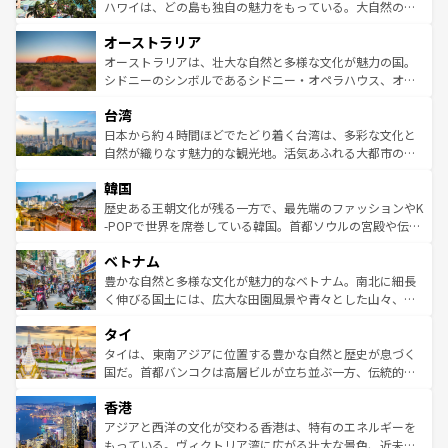
西部には大自然が広がり、グランドキャニオンやイエロー
ハワイは、どの島も独自の魅力をもっている。大自然の神
ストーン国立公園といった絶景が堪能できる。さらに、南
秘を感じたいなら、火山が生み出した壮大な景観を誇るハ
オーストラリア
部のニューオーリンズでは、音楽と美食が融合した独特の
ワイ島は見逃せない。また、定番の観光地といえばオアフ
文化が魅力。旅行者はアメリカの各地域で異なる魅力を楽
島だが、静かな自然を求めるならマウイ島やカウアイ島が
オーストラリアは、壮大な自然と多様な文化が魅力の国。
しみながら、その多様性と豊かな歴史を感じることができ
おすすめ。エメラルドグリーンに輝く海をはじめ、豊かな
シドニーのシンボルであるシドニー・オペラハウス、オー
るだろう。車でのロードトリップや列車の旅も、アメリカ
文化や歴史が息づいている。「アロハスピリット」と呼ば
ストラリア東海岸北部に広がる大サンゴ礁地帯グレートバ
ならではの贅沢な旅のスタイルだ。 なお、新着のアメリカ
台湾
れるおもてなしの心で訪れる人々を迎えてくれるハワイの
リアリーフや大陸中央部にそびえるウルル（エアーズロッ
情報は
コンテンツ一覧
を参照してほしい。
人々、おいしいローカルフードやハワイアンミュージッ
ク）、タスマニアの美しい原生林やケアンズの熱帯雨林な
日本から約４時間ほどでたどり着く台湾は、多彩な文化と
ク、伝統的なフラダンスなど、すべてがハワイの魅力を彩
ど、見どころがたくさん。また、カフェやワイン、オージ
自然が織りなす魅力的な観光地。活気あふれる大都市の台
っている。訪れるたびに新しい発見と感動が待っているハ
ービーフなどの食文化も豊かで、美味しいものであふれて
北やノスタルジックな町並みが人気な九份（ジォウフェ
ワイを、存分に味わってほしい。 なお、新着のハワイ情報
韓国
いる。アクティビティも充実しており、サーフィンやダイ
ン）、静ひつな山岳地帯である台湾東部など、都市の喧騒
は
コンテンツ一覧
を参照してほしい。
ビング、ハイキングなど、アウトドア好きにはたまらな
と山間の静けさが共存しており、訪れる人に新しい発見と
歴史ある王朝文化が残る一方で、最先端のファッションやK
い。オーストラリアの多彩な魅力を存分に味わいつくそ
驚きをもたらしてくれる。また、奥深い台湾の食文化も魅
-POPで世界を席巻している韓国。首都ソウルの宮殿や伝統
う。 なお、新着のオーストラリア情報は
コンテンツ一覧
を
力で、夜市などの屋台グルメから高級料理、ヘルシーで美
家屋が並ぶエリアでは韓国の歴史と文化に浸ることがで
参照してほしい。
ベトナム
容にもいいと評判のスイーツなど、バラエティ豊かな料理
き、地方に足を延ばせば四季折々の自然美を楽しむことが
が味わえる。 なお、新着の台湾情報は
コンテンツ一覧
を参
できる。そして、キムチや焼肉、絶品のストリートフード
豊かな自然と多様な文化が魅力的なベトナム。南北に細長
照してほしい。
まで、さまざまな韓国料理が待っている。夜には、韓国な
く伸びる国土には、広大な田園風景や青々とした山々、世
らではのナイトライフも堪能できる。あたたかいホスピタ
界遺産に登録された壮大な自然景観が点在し、都市部では
タイ
リティに包まれながら、韓国の多彩な魅力を心ゆくまで味
急速な発展と共に伝統が息づく。ハノイの古い町並みやホ
わってみてほしい。 なお、新着の韓国情報は
コンテンツ一
ーチミン市のフランス統治時代の建物も、独特の雰囲気を
タイは、東南アジアに位置する豊かな自然と歴史が息づく
覧
を参照してほしい。
醸し出している。また、バラエティの豊かさとおいしさで
国だ。首都バンコクは高層ビルが立ち並ぶ一方、伝統的な
世界中の食通を魅了してやまないベトナム料理も魅力のひ
寺院や市場がいたるところに点在し、古きよき文化と現代
香港
とつ。フォーやバインミー、ベトナムコーヒーなどは、ぜ
の活気が交差している。北部ではチェンマイなどの山岳地
ひ現地で味わいたい。どの地域を訪れてもあたたかい人々
帯で自然と触れ合い、南部ではプーケットやクラビの美し
アジアと西洋の文化が交わる香港は、特有のエネルギーを
が旅行者を迎えてくれるので、きっと忘れられない旅にな
いビーチでリゾート気分を楽しむことができる。タイ料理
もっている。ヴィクトリア湾に広がる壮大な景色、近未来