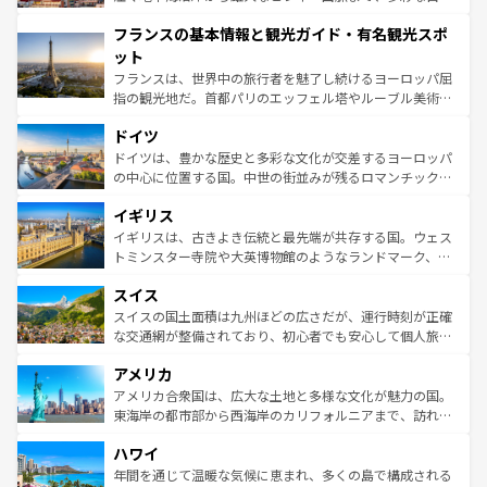
できる。朝目覚めてから夜眠るまで、すべての瞬間を楽し
と文化が詰まったヨーロッパ屈指の旅行先だ。多様な地域
フランスの基本情報と観光ガイド・有名観光スポ
ませてくれるイタリアで、忘れられない旅をしてみよう！
文化が根付くこの国では、情熱的なフラメンコ、熱気あふ
なお、新着のイタリア情報は
コンテンツ一覧
を参照してほ
れる闘牛、そして美味しいタパスが生活の一部となってい
ット
しい。
る。首都マドリードの洗練された雰囲気や、バルセロナの
フランスは、世界中の旅行者を魅了し続けるヨーロッパ屈
アートに溢れた街角から、地方では古代ローマ遺跡や中世
指の観光地だ。首都パリのエッフェル塔やルーブル美術館
の城塞都市、穏やかなビーチリゾートまで多彩な表情を見
といった象徴的なスポットから、田舎町の古風な美しさま
せる。地方によって風土や気候が異なるスペインはその個
ドイツ
で、幅広い魅力が詰まっている。華麗な宮殿、歴史的な大
性で訪れる人を魅了する。 なお、新着のスペイン情報は
コ
聖堂、美しいビーチ、そして豊かな自然が、訪れる者を心
ドイツは、豊かな歴史と多彩な文化が交差するヨーロッパ
ンテンツ一覧
を参照してほしい。
から魅了する。また、フランスは美食の国としても知ら
の中心に位置する国。中世の街並みが残るロマンチック街
れ、フランス料理はユネスコ無形文化遺産にも登録されて
道から、未来を先取りするようなモダンな都市まで多様な
イギリス
いる。シャンパンの発祥地であるランス、プロヴァンスの
顔を持つこの国は、どこを歩いても飽きることがない。ベ
香り高いラベンダー畑など、多彩な楽しみ方が可能だ。さ
ルリンの文化的活気、バイエルン州のアルプスの絶景、そ
イギリスは、古きよき伝統と最先端が共存する国。ウェス
らに、パリ以外の地域にも魅力が溢れており、どの街角に
してライン川沿いのワイン畑といった風景は必見。ビール
トミンスター寺院や大英博物館のようなランドマーク、歴
も豊かな歴史と文化が息づいている。パリ以外の個性あふ
とソーセージを味わいながら地元の人と過ごす楽しい時間
史ある大学都市、美しい丘陵地帯や牧歌的な風景など、エ
れる地方に足を運ぶとそれぞれで全く異なる文化を体験で
スイス
は、お酒好きな人にはぜひ体験してほしい。 なお、新着の
リアごとに異なる魅力がある。また、優雅なアフタヌーン
きるだろう。 なお、新着のフランス情報は
コンテンツ一覧
ドイツ情報は
コンテンツ一覧
を参照してほしい。
ティー、ビール好きにはたまらない英国パブ、サッカー観
スイスの国土面積は九州ほどの広さだが、運行時刻が正確
を参照してほしい。
戦など、本場だからこそできる体験も豊富。イギリスを旅
な交通網が整備されており、初心者でも安心して個人旅行
して楽しみつくそう。 なお、新着のイギリス情報は
コンテ
を楽しめる。日本同様に時刻表どおりの旅が可能だ。中世
アメリカ
ンツ一覧
を参照してほしい。
の建物がそのまま残る町や、スイスならではのユニークな
博物館もあり、アルプス観光だけでなく町歩きも満喫する
アメリカ合衆国は、広大な土地と多様な文化が魅力の国。
ことができる。国民の所得が高いため物価も高いが、旅行
東海岸の都市部から西海岸のカリフォルニアまで、訪れる
者向けの交通パス提供のサービスもあり、うまく活用すれ
場所ごとに異なる風景と体験が待っている。ニューヨーク
ハワイ
ば市内交通費無料で観光を楽しむこともできる。 なお、新
のような巨大都市は、観光、ショッピング、エンターテイ
着のスイス情報は
コンテンツ一覧
を参照してほしい。
ンメントが詰まった刺激的なスポットだ。一方、アメリカ
年間を通じて温暖な気候に恵まれ、多くの島で構成される