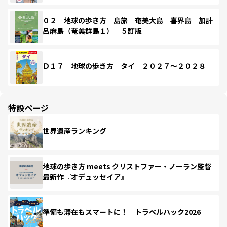
０２ 地球の歩き方 島旅 奄美大島 喜界島 加計
呂麻島（奄美群島１） ５訂版
Ｄ１７ 地球の歩き方 タイ ２０２７～２０２８
特設ページ
世界遺産ランキング
地球の歩き方 meets クリストファー・ノーラン監督
最新作『オデュッセイア』
準備も滞在もスマートに！ トラベルハック2026