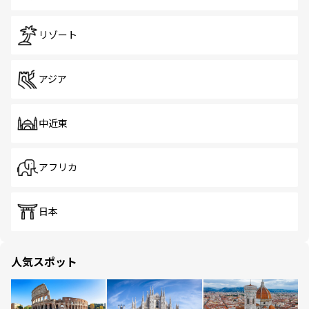
リゾート
アジア
中近東
アフリカ
日本
人気スポット