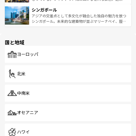
るはずだ。 なお、新着のベトナム情報は
コンテンツ一覧
を
は世界的に有名で、屋台から高級レストランまで味覚を刺
的なアートスポット、そして歴史と現代が融合した町並
参照してほしい。
シンガポール
激する。気候は一年中温暖で、どの季節にも異なる楽しみ
み、どこを訪れても感動するはず。観光スポットが密集し
が待っている。親しみやすいタイの人々、仏教を中心とし
ており、効率よく見どころを回れるのも魅力。息をのむよ
アジアの交差点として多文化が融合した独自の魅力を放つ
た文化、そして多様な観光資源が、訪れる旅人を魅了し続
うな絶景から文化的な体験まで、香港を存分に楽しみ尽く
シンガポール。未来的な建築物が並ぶマリーナベイ、歴史
ける。 なお、新着のタイ情報は
コンテンツ一覧
を参照して
そう。 なお、新着の香港情報は
コンテンツ一覧
を参照して
と伝統を感じられるエスニックタウン、多数の緑豊かな公
ほしい。
ほしい。
園や自然保護区など、自然が調和した近代的な景観と文化
の多様性あふれるカラフルな町は、どこを歩いても新しい
国と地域
発見がある。さらに、治安のよさや充実した公共交通機関
も、旅行者にとっては魅力的なポイント。グルメも豊富
で、ホーカーズは地元の風情を楽しめる外せないスポット
ヨーロッパ
だ。訪れる人を飽きさせないシンガポールで、多様な魅力
を体感しよう。 なお、新着のシンガポール情報は
コンテン
ツ一覧
を参照してほしい。
北米
中南米
オセアニア
ハワイ