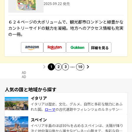
2025.09.22 発売
６２４ページの大ボリュームで、観光都市ロンドンと緑豊かな
カントリーサイドの魅力を凝縮。地方へのアクセス情報も充実
の一冊。
詳細を見る
…
1
2
3
10
AD
AD
人気の国と地域から探す
イタリア
イタリアは歴史、文化、グルメ、自然と多彩な魅力にあふ
れた国。
ローマ
の古代遺跡やフィレンツェのルネッサンス
美術、ヴェネツィアの運河など、歴史あるスポットはもち
スペイン
ろん、トスカーナの美しい田園風景やアマルフィ海岸の絶
景など、自然景観も見逃せない。観光の合間には、本場の
イベリア半島のほぼ80％を占めるスペインは、太陽が降り
ピザやパスタなど、絶品のイタリア料理を堪能することも
注ぐ地中海沿岸から雄大なピレネー山脈まで、多彩な自然