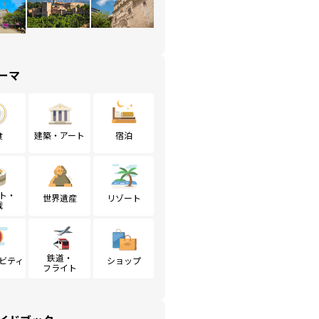
ーマ
食
建築・アート
宿泊
ト・
世界遺産
リゾート
戦
鉄道・
ビティ
ショップ
フライト