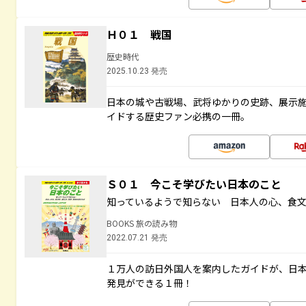
Ｈ０１ 戦国
歴史時代
2025.10.23 発売
日本の城や古戦場、武将ゆかりの史跡、展示
イドする歴史ファン必携の一冊。
Ｓ０１ 今こそ学びたい日本のこと
知っているようで知らない 日本人の心、食
BOOKS 旅の読み物
2022.07.21 発売
１万人の訪日外国人を案内したガイドが、日
発見ができる１冊！