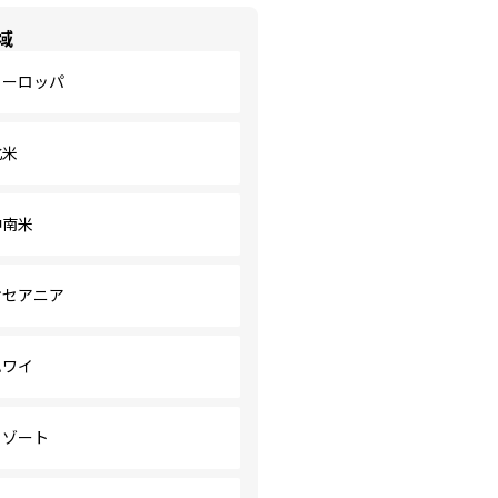
域
ヨーロッパ
北米
中南米
オセアニア
ハワイ
リゾート