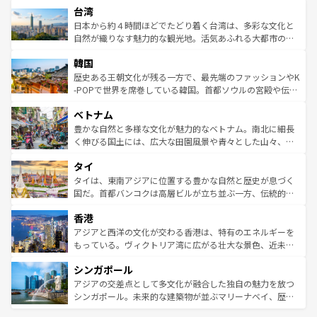
ならではの贅沢な旅のスタイルだ。 なお、新着のアメリカ
台湾
れるおもてなしの心で訪れる人々を迎えてくれるハワイの
リアリーフや大陸中央部にそびえるウルル（エアーズロッ
情報は
コンテンツ一覧
を参照してほしい。
人々、おいしいローカルフードやハワイアンミュージッ
ク）、タスマニアの美しい原生林やケアンズの熱帯雨林な
日本から約４時間ほどでたどり着く台湾は、多彩な文化と
ク、伝統的なフラダンスなど、すべてがハワイの魅力を彩
ど、見どころがたくさん。また、カフェやワイン、オージ
自然が織りなす魅力的な観光地。活気あふれる大都市の台
っている。訪れるたびに新しい発見と感動が待っているハ
ービーフなどの食文化も豊かで、美味しいものであふれて
北やノスタルジックな町並みが人気な九份（ジォウフェ
ワイを、存分に味わってほしい。 なお、新着のハワイ情報
韓国
いる。アクティビティも充実しており、サーフィンやダイ
ン）、静ひつな山岳地帯である台湾東部など、都市の喧騒
は
コンテンツ一覧
を参照してほしい。
ビング、ハイキングなど、アウトドア好きにはたまらな
と山間の静けさが共存しており、訪れる人に新しい発見と
歴史ある王朝文化が残る一方で、最先端のファッションやK
い。オーストラリアの多彩な魅力を存分に味わいつくそ
驚きをもたらしてくれる。また、奥深い台湾の食文化も魅
-POPで世界を席巻している韓国。首都ソウルの宮殿や伝統
う。 なお、新着のオーストラリア情報は
コンテンツ一覧
を
力で、夜市などの屋台グルメから高級料理、ヘルシーで美
家屋が並ぶエリアでは韓国の歴史と文化に浸ることがで
参照してほしい。
ベトナム
容にもいいと評判のスイーツなど、バラエティ豊かな料理
き、地方に足を延ばせば四季折々の自然美を楽しむことが
が味わえる。 なお、新着の台湾情報は
コンテンツ一覧
を参
できる。そして、キムチや焼肉、絶品のストリートフード
豊かな自然と多様な文化が魅力的なベトナム。南北に細長
照してほしい。
まで、さまざまな韓国料理が待っている。夜には、韓国な
く伸びる国土には、広大な田園風景や青々とした山々、世
らではのナイトライフも堪能できる。あたたかいホスピタ
界遺産に登録された壮大な自然景観が点在し、都市部では
タイ
リティに包まれながら、韓国の多彩な魅力を心ゆくまで味
急速な発展と共に伝統が息づく。ハノイの古い町並みやホ
わってみてほしい。 なお、新着の韓国情報は
コンテンツ一
ーチミン市のフランス統治時代の建物も、独特の雰囲気を
タイは、東南アジアに位置する豊かな自然と歴史が息づく
覧
を参照してほしい。
醸し出している。また、バラエティの豊かさとおいしさで
国だ。首都バンコクは高層ビルが立ち並ぶ一方、伝統的な
世界中の食通を魅了してやまないベトナム料理も魅力のひ
寺院や市場がいたるところに点在し、古きよき文化と現代
香港
とつ。フォーやバインミー、ベトナムコーヒーなどは、ぜ
の活気が交差している。北部ではチェンマイなどの山岳地
ひ現地で味わいたい。どの地域を訪れてもあたたかい人々
帯で自然と触れ合い、南部ではプーケットやクラビの美し
アジアと西洋の文化が交わる香港は、特有のエネルギーを
が旅行者を迎えてくれるので、きっと忘れられない旅にな
いビーチでリゾート気分を楽しむことができる。タイ料理
もっている。ヴィクトリア湾に広がる壮大な景色、近未来
るはずだ。 なお、新着のベトナム情報は
コンテンツ一覧
を
は世界的に有名で、屋台から高級レストランまで味覚を刺
的なアートスポット、そして歴史と現代が融合した町並
参照してほしい。
シンガポール
激する。気候は一年中温暖で、どの季節にも異なる楽しみ
み、どこを訪れても感動するはず。観光スポットが密集し
が待っている。親しみやすいタイの人々、仏教を中心とし
ており、効率よく見どころを回れるのも魅力。息をのむよ
アジアの交差点として多文化が融合した独自の魅力を放つ
た文化、そして多様な観光資源が、訪れる旅人を魅了し続
うな絶景から文化的な体験まで、香港を存分に楽しみ尽く
シンガポール。未来的な建築物が並ぶマリーナベイ、歴史
ける。 なお、新着のタイ情報は
コンテンツ一覧
を参照して
そう。 なお、新着の香港情報は
コンテンツ一覧
を参照して
と伝統を感じられるエスニックタウン、多数の緑豊かな公