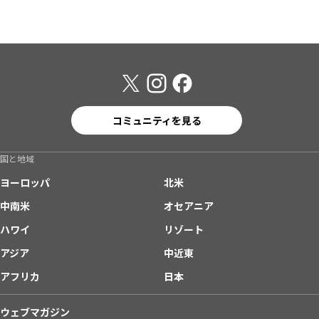
コミュニティを見る
国と地域
ヨーロッパ
北米
中南米
オセアニア
ハワイ
リゾート
アジア
中近東
アフリカ
日本
ウェブマガジン