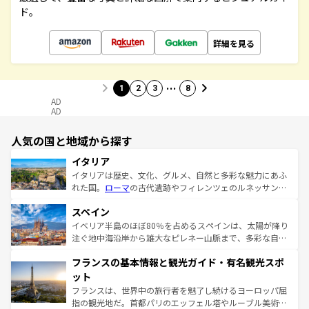
ド。
詳細を見る
…
1
2
3
8
AD
AD
人気の国と地域から探す
イタリア
イタリアは歴史、文化、グルメ、自然と多彩な魅力にあふ
れた国。
ローマ
の古代遺跡やフィレンツェのルネッサンス
美術、ヴェネツィアの運河など、歴史あるスポットはもち
スペイン
ろん、トスカーナの美しい田園風景やアマルフィ海岸の絶
景など、自然景観も見逃せない。観光の合間には、本場の
イベリア半島のほぼ80％を占めるスペインは、太陽が降り
ピザやパスタなど、絶品のイタリア料理を堪能することも
注ぐ地中海沿岸から雄大なピレネー山脈まで、多彩な自然
できる。朝目覚めてから夜眠るまで、すべての瞬間を楽し
と文化が詰まったヨーロッパ屈指の旅行先だ。多様な地域
フランスの基本情報と観光ガイド・有名観光スポ
ませてくれるイタリアで、忘れられない旅をしてみよう！
文化が根付くこの国では、情熱的なフラメンコ、熱気あふ
なお、新着のイタリア情報は
コンテンツ一覧
を参照してほ
れる闘牛、そして美味しいタパスが生活の一部となってい
ット
しい。
る。首都マドリードの洗練された雰囲気や、バルセロナの
フランスは、世界中の旅行者を魅了し続けるヨーロッパ屈
アートに溢れた街角から、地方では古代ローマ遺跡や中世
指の観光地だ。首都パリのエッフェル塔やルーブル美術館