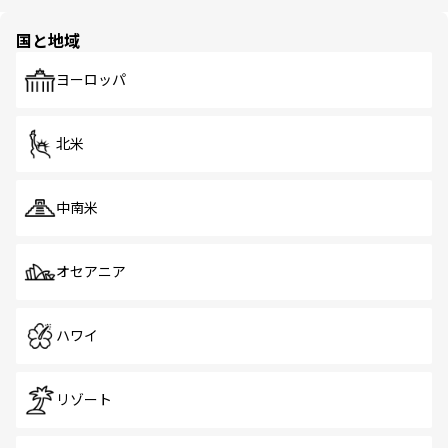
ほしい。
ほしい。
園や自然保護区など、自然が調和した近代的な景観と文化
の多様性あふれるカラフルな町は、どこを歩いても新しい
国と地域
発見がある。さらに、治安のよさや充実した公共交通機関
も、旅行者にとっては魅力的なポイント。グルメも豊富
で、ホーカーズは地元の風情を楽しめる外せないスポット
ヨーロッパ
だ。訪れる人を飽きさせないシンガポールで、多様な魅力
を体感しよう。 なお、新着のシンガポール情報は
コンテン
ツ一覧
を参照してほしい。
北米
中南米
オセアニア
ハワイ
リゾート