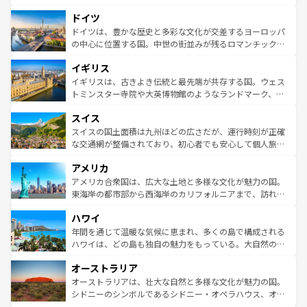
の城塞都市、穏やかなビーチリゾートまで多彩な表情を見
といった象徴的なスポットから、田舎町の古風な美しさま
せる。地方によって風土や気候が異なるスペインはその個
ドイツ
で、幅広い魅力が詰まっている。華麗な宮殿、歴史的な大
性で訪れる人を魅了する。 なお、新着のスペイン情報は
コ
聖堂、美しいビーチ、そして豊かな自然が、訪れる者を心
ドイツは、豊かな歴史と多彩な文化が交差するヨーロッパ
ンテンツ一覧
を参照してほしい。
から魅了する。また、フランスは美食の国としても知ら
の中心に位置する国。中世の街並みが残るロマンチック街
れ、フランス料理はユネスコ無形文化遺産にも登録されて
道から、未来を先取りするようなモダンな都市まで多様な
イギリス
いる。シャンパンの発祥地であるランス、プロヴァンスの
顔を持つこの国は、どこを歩いても飽きることがない。ベ
香り高いラベンダー畑など、多彩な楽しみ方が可能だ。さ
ルリンの文化的活気、バイエルン州のアルプスの絶景、そ
イギリスは、古きよき伝統と最先端が共存する国。ウェス
らに、パリ以外の地域にも魅力が溢れており、どの街角に
してライン川沿いのワイン畑といった風景は必見。ビール
トミンスター寺院や大英博物館のようなランドマーク、歴
も豊かな歴史と文化が息づいている。パリ以外の個性あふ
とソーセージを味わいながら地元の人と過ごす楽しい時間
史ある大学都市、美しい丘陵地帯や牧歌的な風景など、エ
れる地方に足を運ぶとそれぞれで全く異なる文化を体験で
スイス
は、お酒好きな人にはぜひ体験してほしい。 なお、新着の
リアごとに異なる魅力がある。また、優雅なアフタヌーン
きるだろう。 なお、新着のフランス情報は
コンテンツ一覧
ドイツ情報は
コンテンツ一覧
を参照してほしい。
ティー、ビール好きにはたまらない英国パブ、サッカー観
スイスの国土面積は九州ほどの広さだが、運行時刻が正確
を参照してほしい。
戦など、本場だからこそできる体験も豊富。イギリスを旅
な交通網が整備されており、初心者でも安心して個人旅行
して楽しみつくそう。 なお、新着のイギリス情報は
コンテ
を楽しめる。日本同様に時刻表どおりの旅が可能だ。中世
アメリカ
ンツ一覧
を参照してほしい。
の建物がそのまま残る町や、スイスならではのユニークな
博物館もあり、アルプス観光だけでなく町歩きも満喫する
アメリカ合衆国は、広大な土地と多様な文化が魅力の国。
ことができる。国民の所得が高いため物価も高いが、旅行
東海岸の都市部から西海岸のカリフォルニアまで、訪れる
者向けの交通パス提供のサービスもあり、うまく活用すれ
場所ごとに異なる風景と体験が待っている。ニューヨーク
ハワイ
ば市内交通費無料で観光を楽しむこともできる。 なお、新
のような巨大都市は、観光、ショッピング、エンターテイ
着のスイス情報は
コンテンツ一覧
を参照してほしい。
ンメントが詰まった刺激的なスポットだ。一方、アメリカ
年間を通じて温暖な気候に恵まれ、多くの島で構成される
西部には大自然が広がり、グランドキャニオンやイエロー
ハワイは、どの島も独自の魅力をもっている。大自然の神
ストーン国立公園といった絶景が堪能できる。さらに、南
秘を感じたいなら、火山が生み出した壮大な景観を誇るハ
オーストラリア
部のニューオーリンズでは、音楽と美食が融合した独特の
ワイ島は見逃せない。また、定番の観光地といえばオアフ
文化が魅力。旅行者はアメリカの各地域で異なる魅力を楽
島だが、静かな自然を求めるならマウイ島やカウアイ島が
オーストラリアは、壮大な自然と多様な文化が魅力の国。
しみながら、その多様性と豊かな歴史を感じることができ
おすすめ。エメラルドグリーンに輝く海をはじめ、豊かな
シドニーのシンボルであるシドニー・オペラハウス、オー
るだろう。車でのロードトリップや列車の旅も、アメリカ
文化や歴史が息づいている。「アロハスピリット」と呼ば
ストラリア東海岸北部に広がる大サンゴ礁地帯グレートバ