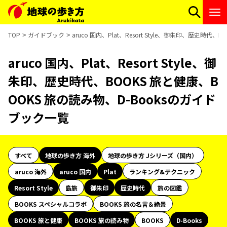
TOP
ガイドブック
aruco 国内、Plat、Resort Style、御朱印、歴史時
aruco 国内、Plat、Resort Style、御
朱印、歴史時代、BOOKS 旅と健康、B
OOKS 旅の読み物、D-Booksのガイド
ブック一覧
すべて
地球の歩き方 海外
地球の歩き方 Jシリーズ（国内）
aruco 海外
aruco 国内
Plat
ランキング&テクニック
Resort Style
島旅
御朱印
歴史時代
旅の図鑑
BOOKS スペシャルコラボ
BOOKS 旅の名言＆絶景
BOOKS 旅と健康
BOOKS 旅の読み物
BOOKS
D-Books