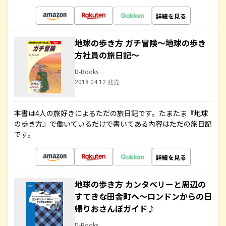
詳細を見る
地球の歩き方 ガチ冒険～地球の歩き
方社員の旅日記～
D-Books
2018.04.12 発売
本書は4人の旅好きによるただの旅日記です。たまたま『地球
の歩き方』で働いているだけで書いてある内容はただの旅日記
です。
詳細を見る
地球の歩き方 カンタベリーと周辺の
すてきな田舎町へ～ロンドンからの日
帰りおさんぽガイド♪
D-Books