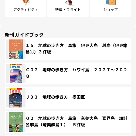
アクティビティ
鉄道・フライト
ショップ
新刊ガイドブック
１５ 地球の歩き方 島旅 伊豆大島 利島（伊豆諸
島①）３訂版
Ｃ０２ 地球の歩き方 ハワイ島 ２０２７～２０２
８
Ｊ３３ 地球の歩き方 墨田区
０２ 地球の歩き方 島旅 奄美大島 喜界島 加計
呂麻島（奄美群島１） ５訂版