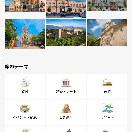
旅のテーマ
飲食
建築・アート
宿泊
イベント・観戦
世界遺産
リゾート