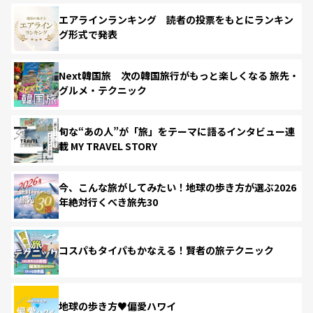
エアラインランキング 読者の投票をもとにランキン
グ形式で発表
Next韓国旅 次の韓国旅行がもっと楽しくなる 旅先・
グルメ・テクニック
旬な“あの人”が「旅」をテーマに語るインタビュー連
載 MY TRAVEL STORY
今、こんな旅がしてみたい！地球の歩き方が選ぶ2026
年絶対行くべき旅先30
コスパもタイパもかなえる！賢者の旅テクニック
地球の歩き方♥偏愛ハワイ