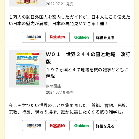
2022.07.21 発売
１万人の訪日外国人を案内したガイドが、日本人にこそ伝えた
い日本の魅力が満載。日本の再発見ができる１冊！
詳細を見る
Ｗ０１ 世界２４４の国と地域 改訂
版
１９７ヵ国と４７地域を旅の雑学とともに
解説
旅の図鑑
2024.07.18 発売
今こそ学びたい世界のことを集めました！首都、言語、民族、
宗教、特長、現地の挨拶、誰かに話したくなる旅の雑学も。
詳細を見る