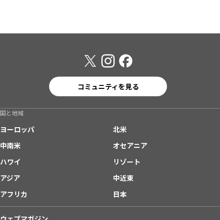
コミュニティを見る
国と地域
ヨーロッパ
北米
中南米
オセアニア
ハワイ
リゾート
アジア
中近東
アフリカ
日本
ウェブマガジン