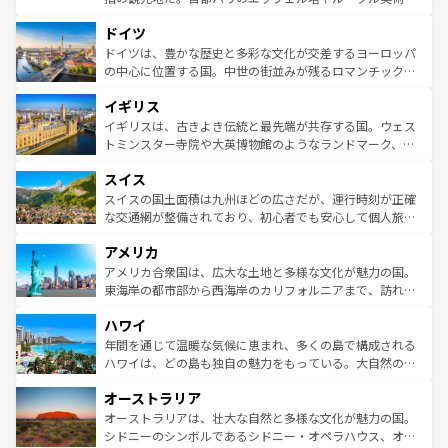
の城塞都市、穏やかなビーチリゾートまで多彩な表情を見
といった象徴的なスポットから、田舎町の古風な美しさま
せる。地方によって風土や気候が異なるスペインはその個
ドイツ
で、幅広い魅力が詰まっている。華麗な宮殿、歴史的な大
性で訪れる人を魅了する。 なお、新着のスペイン情報は
コ
聖堂、美しいビーチ、そして豊かな自然が、訪れる者を心
ドイツは、豊かな歴史と多彩な文化が交差するヨーロッパ
ンテンツ一覧
を参照してほしい。
から魅了する。また、フランスは美食の国としても知ら
の中心に位置する国。中世の街並みが残るロマンチック街
れ、フランス料理はユネスコ無形文化遺産にも登録されて
道から、未来を先取りするようなモダンな都市まで多様な
イギリス
いる。シャンパンの発祥地であるランス、プロヴァンスの
顔を持つこの国は、どこを歩いても飽きることがない。ベ
香り高いラベンダー畑など、多彩な楽しみ方が可能だ。さ
ルリンの文化的活気、バイエルン州のアルプスの絶景、そ
イギリスは、古きよき伝統と最先端が共存する国。ウェス
らに、パリ以外の地域にも魅力が溢れており、どの街角に
してライン川沿いのワイン畑といった風景は必見。ビール
トミンスター寺院や大英博物館のようなランドマーク、歴
も豊かな歴史と文化が息づいている。パリ以外の個性あふ
とソーセージを味わいながら地元の人と過ごす楽しい時間
史ある大学都市、美しい丘陵地帯や牧歌的な風景など、エ
れる地方に足を運ぶとそれぞれで全く異なる文化を体験で
スイス
は、お酒好きな人にはぜひ体験してほしい。 なお、新着の
リアごとに異なる魅力がある。また、優雅なアフタヌーン
きるだろう。 なお、新着のフランス情報は
コンテンツ一覧
ドイツ情報は
コンテンツ一覧
を参照してほしい。
ティー、ビール好きにはたまらない英国パブ、サッカー観
スイスの国土面積は九州ほどの広さだが、運行時刻が正確
を参照してほしい。
戦など、本場だからこそできる体験も豊富。イギリスを旅
な交通網が整備されており、初心者でも安心して個人旅行
して楽しみつくそう。 なお、新着のイギリス情報は
コンテ
を楽しめる。日本同様に時刻表どおりの旅が可能だ。中世
アメリカ
ンツ一覧
を参照してほしい。
の建物がそのまま残る町や、スイスならではのユニークな
博物館もあり、アルプス観光だけでなく町歩きも満喫する
アメリカ合衆国は、広大な土地と多様な文化が魅力の国。
ことができる。国民の所得が高いため物価も高いが、旅行
東海岸の都市部から西海岸のカリフォルニアまで、訪れる
者向けの交通パス提供のサービスもあり、うまく活用すれ
場所ごとに異なる風景と体験が待っている。ニューヨーク
ハワイ
ば市内交通費無料で観光を楽しむこともできる。 なお、新
のような巨大都市は、観光、ショッピング、エンターテイ
着のスイス情報は
コンテンツ一覧
を参照してほしい。
ンメントが詰まった刺激的なスポットだ。一方、アメリカ
年間を通じて温暖な気候に恵まれ、多くの島で構成される
西部には大自然が広がり、グランドキャニオンやイエロー
ハワイは、どの島も独自の魅力をもっている。大自然の神
ストーン国立公園といった絶景が堪能できる。さらに、南
秘を感じたいなら、火山が生み出した壮大な景観を誇るハ
オーストラリア
部のニューオーリンズでは、音楽と美食が融合した独特の
ワイ島は見逃せない。また、定番の観光地といえばオアフ
文化が魅力。旅行者はアメリカの各地域で異なる魅力を楽
島だが、静かな自然を求めるならマウイ島やカウアイ島が
オーストラリアは、壮大な自然と多様な文化が魅力の国。
しみながら、その多様性と豊かな歴史を感じることができ
おすすめ。エメラルドグリーンに輝く海をはじめ、豊かな
シドニーのシンボルであるシドニー・オペラハウス、オー