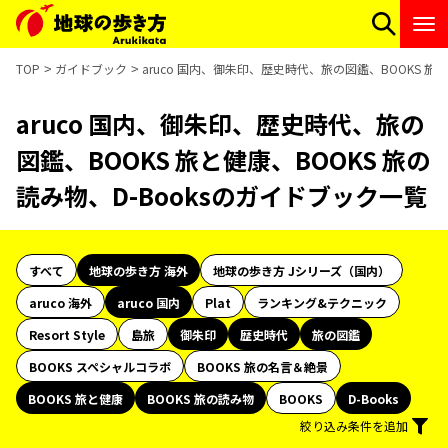
TOP
ガイドブック
aruco 国内、御朱印、歴史時代、旅の図鑑、BOOKS 旅と
aruco 国内、御朱印、歴史時代、旅の
図鑑、BOOKS 旅と健康、BOOKS 旅の
読み物、D-Booksのガイドブック一覧
すべて
地球の歩き方 海外
地球の歩き方 Jシリーズ（国内）
aruco 海外
aruco 国内
Plat
ランキング&テクニック
Resort Style
島旅
御朱印
歴史時代
旅の図鑑
BOOKS スペシャルコラボ
BOOKS 旅の名言＆絶景
BOOKS 旅と健康
BOOKS 旅の読み物
BOOKS
D-Books
絞り込み条件を追加