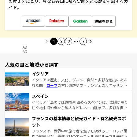
の歴史をたどり、今なお各国に残る史跡を巡る歴史を旅するガ
イド。
詳細を見る
…
1
2
3
7
AD
AD
人気の国と地域から探す
イタリア
イタリアは歴史、文化、グルメ、自然と多彩な魅力にあふ
れた国。
ローマ
の古代遺跡やフィレンツェのルネッサンス
美術、ヴェネツィアの運河など、歴史あるスポットはもち
スペイン
ろん、トスカーナの美しい田園風景やアマルフィ海岸の絶
景など、自然景観も見逃せない。観光の合間には、本場の
イベリア半島のほぼ80％を占めるスペインは、太陽が降り
ピザやパスタなど、絶品のイタリア料理を堪能することも
注ぐ地中海沿岸から雄大なピレネー山脈まで、多彩な自然
できる。朝目覚めてから夜眠るまで、すべての瞬間を楽し
と文化が詰まったヨーロッパ屈指の旅行先だ。多様な地域
フランスの基本情報と観光ガイド・有名観光スポ
ませてくれるイタリアで、忘れられない旅をしてみよう！
文化が根付くこの国では、情熱的なフラメンコ、熱気あふ
なお、新着のイタリア情報は
コンテンツ一覧
を参照してほ
れる闘牛、そして美味しいタパスが生活の一部となってい
ット
しい。
る。首都マドリードの洗練された雰囲気や、バルセロナの
フランスは、世界中の旅行者を魅了し続けるヨーロッパ屈
アートに溢れた街角から、地方では古代ローマ遺跡や中世
指の観光地だ。首都パリのエッフェル塔やルーブル美術館