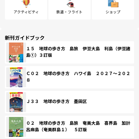
アクティビティ
鉄道・フライト
ショップ
新刊ガイドブック
１５ 地球の歩き方 島旅 伊豆大島 利島（伊豆諸
島①）３訂版
Ｃ０２ 地球の歩き方 ハワイ島 ２０２７～２０２
８
Ｊ３３ 地球の歩き方 墨田区
０２ 地球の歩き方 島旅 奄美大島 喜界島 加計
呂麻島（奄美群島１） ５訂版