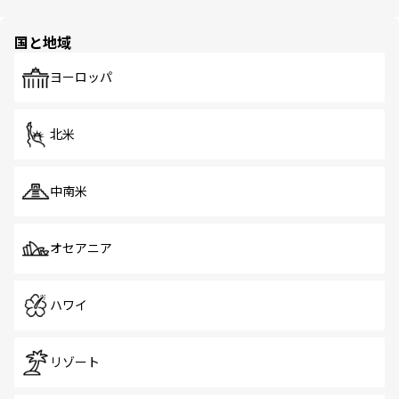
ほしい。
ほしい。
園や自然保護区など、自然が調和した近代的な景観と文化
の多様性あふれるカラフルな町は、どこを歩いても新しい
国と地域
発見がある。さらに、治安のよさや充実した公共交通機関
も、旅行者にとっては魅力的なポイント。グルメも豊富
で、ホーカーズは地元の風情を楽しめる外せないスポット
ヨーロッパ
だ。訪れる人を飽きさせないシンガポールで、多様な魅力
を体感しよう。 なお、新着のシンガポール情報は
コンテン
ツ一覧
を参照してほしい。
北米
中南米
オセアニア
ハワイ
リゾート