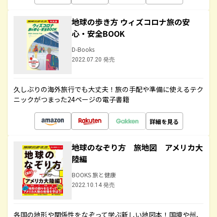
地球の歩き方 ウィズコロナ旅の安
心・安全BOOK
D-Books
2022.07.20 発売
久しぶりの海外旅行でも大丈夫！旅の手配や準備に使えるテク
ニックがつまった24ページの電子書籍
詳細を見る
地球のなぞり方 旅地図 アメリカ大
陸編
BOOKS 旅と健康
2022.10.14 発売
各国の地形や関係性をなぞって学ぶ新しい地図本！国境や州、