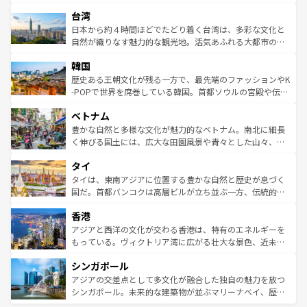
るだろう。車でのロードトリップや列車の旅も、アメリカ
文化や歴史が息づいている。「アロハスピリット」と呼ば
ストラリア東海岸北部に広がる大サンゴ礁地帯グレートバ
ならではの贅沢な旅のスタイルだ。 なお、新着のアメリカ
台湾
れるおもてなしの心で訪れる人々を迎えてくれるハワイの
リアリーフや大陸中央部にそびえるウルル（エアーズロッ
情報は
コンテンツ一覧
を参照してほしい。
人々、おいしいローカルフードやハワイアンミュージッ
ク）、タスマニアの美しい原生林やケアンズの熱帯雨林な
日本から約４時間ほどでたどり着く台湾は、多彩な文化と
ク、伝統的なフラダンスなど、すべてがハワイの魅力を彩
ど、見どころがたくさん。また、カフェやワイン、オージ
自然が織りなす魅力的な観光地。活気あふれる大都市の台
っている。訪れるたびに新しい発見と感動が待っているハ
ービーフなどの食文化も豊かで、美味しいものであふれて
北やノスタルジックな町並みが人気な九份（ジォウフェ
ワイを、存分に味わってほしい。 なお、新着のハワイ情報
韓国
いる。アクティビティも充実しており、サーフィンやダイ
ン）、静ひつな山岳地帯である台湾東部など、都市の喧騒
は
コンテンツ一覧
を参照してほしい。
ビング、ハイキングなど、アウトドア好きにはたまらな
と山間の静けさが共存しており、訪れる人に新しい発見と
歴史ある王朝文化が残る一方で、最先端のファッションやK
い。オーストラリアの多彩な魅力を存分に味わいつくそ
驚きをもたらしてくれる。また、奥深い台湾の食文化も魅
-POPで世界を席巻している韓国。首都ソウルの宮殿や伝統
う。 なお、新着のオーストラリア情報は
コンテンツ一覧
を
力で、夜市などの屋台グルメから高級料理、ヘルシーで美
家屋が並ぶエリアでは韓国の歴史と文化に浸ることがで
参照してほしい。
ベトナム
容にもいいと評判のスイーツなど、バラエティ豊かな料理
き、地方に足を延ばせば四季折々の自然美を楽しむことが
が味わえる。 なお、新着の台湾情報は
コンテンツ一覧
を参
できる。そして、キムチや焼肉、絶品のストリートフード
豊かな自然と多様な文化が魅力的なベトナム。南北に細長
照してほしい。
まで、さまざまな韓国料理が待っている。夜には、韓国な
く伸びる国土には、広大な田園風景や青々とした山々、世
らではのナイトライフも堪能できる。あたたかいホスピタ
界遺産に登録された壮大な自然景観が点在し、都市部では
タイ
リティに包まれながら、韓国の多彩な魅力を心ゆくまで味
急速な発展と共に伝統が息づく。ハノイの古い町並みやホ
わってみてほしい。 なお、新着の韓国情報は
コンテンツ一
ーチミン市のフランス統治時代の建物も、独特の雰囲気を
タイは、東南アジアに位置する豊かな自然と歴史が息づく
覧
を参照してほしい。
醸し出している。また、バラエティの豊かさとおいしさで
国だ。首都バンコクは高層ビルが立ち並ぶ一方、伝統的な
世界中の食通を魅了してやまないベトナム料理も魅力のひ
寺院や市場がいたるところに点在し、古きよき文化と現代
香港
とつ。フォーやバインミー、ベトナムコーヒーなどは、ぜ
の活気が交差している。北部ではチェンマイなどの山岳地
ひ現地で味わいたい。どの地域を訪れてもあたたかい人々
帯で自然と触れ合い、南部ではプーケットやクラビの美し
アジアと西洋の文化が交わる香港は、特有のエネルギーを
が旅行者を迎えてくれるので、きっと忘れられない旅にな
いビーチでリゾート気分を楽しむことができる。タイ料理
もっている。ヴィクトリア湾に広がる壮大な景色、近未来
るはずだ。 なお、新着のベトナム情報は
コンテンツ一覧
を
は世界的に有名で、屋台から高級レストランまで味覚を刺
的なアートスポット、そして歴史と現代が融合した町並
参照してほしい。
シンガポール
激する。気候は一年中温暖で、どの季節にも異なる楽しみ
み、どこを訪れても感動するはず。観光スポットが密集し
が待っている。親しみやすいタイの人々、仏教を中心とし
ており、効率よく見どころを回れるのも魅力。息をのむよ
アジアの交差点として多文化が融合した独自の魅力を放つ
た文化、そして多様な観光資源が、訪れる旅人を魅了し続
うな絶景から文化的な体験まで、香港を存分に楽しみ尽く
シンガポール。未来的な建築物が並ぶマリーナベイ、歴史
ける。 なお、新着のタイ情報は
コンテンツ一覧
を参照して
そう。 なお、新着の香港情報は
コンテンツ一覧
を参照して
と伝統を感じられるエスニックタウン、多数の緑豊かな公