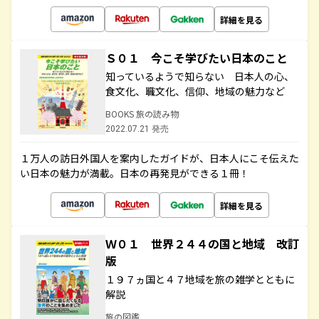
詳細を見る
Ｓ０１ 今こそ学びたい日本のこと
知っているようで知らない 日本人の心、
食文化、職文化、信仰、地域の魅力など
BOOKS 旅の読み物
2022.07.21 発売
１万人の訪日外国人を案内したガイドが、日本人にこそ伝えた
い日本の魅力が満載。日本の再発見ができる１冊！
詳細を見る
Ｗ０１ 世界２４４の国と地域 改訂
版
１９７ヵ国と４７地域を旅の雑学とともに
解説
旅の図鑑