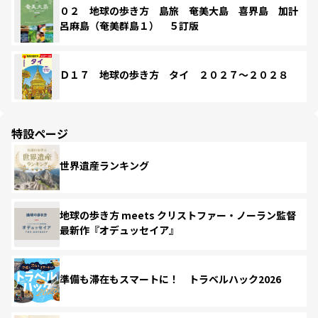
０２ 地球の歩き方 島旅 奄美大島 喜界島 加計
呂麻島（奄美群島１） ５訂版
Ｄ１７ 地球の歩き方 タイ ２０２７～２０２８
特設ページ
世界遺産ランキング
地球の歩き方 meets クリストファー・ノーラン監督
最新作『オデュッセイア』
準備も滞在もスマートに！ トラベルハック2026