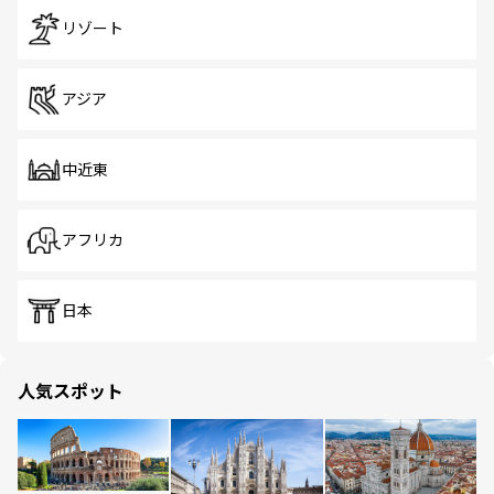
リゾート
アジア
中近東
アフリカ
日本
人気スポット