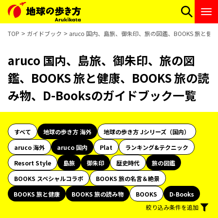
TOP
ガイドブック
aruco 国内、島旅、御朱印、旅の図鑑、BOOKS 旅と健康
aruco 国内、島旅、御朱印、旅の図
鑑、BOOKS 旅と健康、BOOKS 旅の読
み物、D-Booksのガイドブック一覧
すべて
地球の歩き方 海外
地球の歩き方 Jシリーズ（国内）
aruco 海外
aruco 国内
Plat
ランキング&テクニック
Resort Style
島旅
御朱印
歴史時代
旅の図鑑
BOOKS スペシャルコラボ
BOOKS 旅の名言＆絶景
BOOKS 旅と健康
BOOKS 旅の読み物
BOOKS
D-Books
絞り込み条件を追加