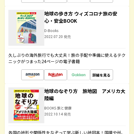
地球の歩き方 ウィズコロナ旅の安
心・安全BOOK
D-Books
2022.07.20 発売
久しぶりの海外旅行でも大丈夫！旅の手配や準備に使えるテク
ニックがつまった24ページの電子書籍
詳細を見る
地球のなぞり方 旅地図 アメリカ大
陸編
BOOKS 旅と健康
2022.10.14 発売
各国の地形や関係性をなぞって学ぶ新しい地図本！国境や州、