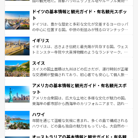
指の観光地だ。首都パリのエッフェル塔やルーブル美術館
の城塞都市、穏やかなビーチリゾートまで多彩な表情を見
といった象徴的なスポットから、田舎町の古風な美しさま
せる。地方によって風土や気候が異なるスペインはその個
ドイツの基本情報と観光ガイド・有名観光スポッ
で、幅広い魅力が詰まっている。華麗な宮殿、歴史的な大
性で訪れる人を魅了する。 なお、新着のスペイン情報は
コ
聖堂、美しいビーチ、そして豊かな自然が、訪れる者を心
ト
ンテンツ一覧
を参照してほしい。
から魅了する。また、フランスは美食の国としても知ら
ドイツは、豊かな歴史と多彩な文化が交差するヨーロッパ
れ、フランス料理はユネスコ無形文化遺産にも登録されて
の中心に位置する国。中世の街並みが残るロマンチック街
いる。シャンパンの発祥地であるランス、プロヴァンスの
道から、未来を先取りするようなモダンな都市まで多様な
香り高いラベンダー畑など、多彩な楽しみ方が可能だ。さ
イギリス
顔を持つこの国は、どこを歩いても飽きることがない。ベ
らに、パリ以外の地域にも魅力が溢れており、どの街角に
ルリンの文化的活気、バイエルン州のアルプスの絶景、そ
イギリスは、古きよき伝統と最先端が共存する国。ウェス
も豊かな歴史と文化が息づいている。パリ以外の個性あふ
してライン川沿いのワイン畑といった風景は必見。ビール
トミンスター寺院や大英博物館のようなランドマーク、歴
れる地方に足を運ぶとそれぞれで全く異なる文化を体験で
とソーセージを味わいながら地元の人と過ごす楽しい時間
史ある大学都市、美しい丘陵地帯や牧歌的な風景など、エ
きるだろう。 なお、新着のフランス情報は
コンテンツ一覧
スイス
は、お酒好きな人にはぜひ体験してほしい。 なお、新着の
リアごとに異なる魅力がある。また、優雅なアフタヌーン
を参照してほしい。
ドイツ情報は
コンテンツ一覧
を参照してほしい。
ティー、ビール好きにはたまらない英国パブ、サッカー観
スイスの国土面積は九州ほどの広さだが、運行時刻が正確
戦など、本場だからこそできる体験も豊富。イギリスを旅
な交通網が整備されており、初心者でも安心して個人旅行
して楽しみつくそう。 なお、新着のイギリス情報は
コンテ
を楽しめる。日本同様に時刻表どおりの旅が可能だ。中世
アメリカの基本情報と観光ガイド・有名観光スポ
ンツ一覧
を参照してほしい。
の建物がそのまま残る町や、スイスならではのユニークな
博物館もあり、アルプス観光だけでなく町歩きも満喫する
ット
ことができる。国民の所得が高いため物価も高いが、旅行
アメリカ合衆国は、広大な土地と多様な文化が魅力の国。
者向けの交通パス提供のサービスもあり、うまく活用すれ
東海岸の都市部から西海岸のカリフォルニアまで、訪れる
ば市内交通費無料で観光を楽しむこともできる。 なお、新
場所ごとに異なる風景と体験が待っている。ニューヨーク
着のスイス情報は
コンテンツ一覧
を参照してほしい。
ハワイ
のような巨大都市は、観光、ショッピング、エンターテイ
ンメントが詰まった刺激的なスポットだ。一方、アメリカ
年間を通じて温暖な気候に恵まれ、多くの島で構成される
西部には大自然が広がり、グランドキャニオンやイエロー
ハワイは、どの島も独自の魅力をもっている。大自然の神
ストーン国立公園といった絶景が堪能できる。さらに、南
秘を感じたいなら、火山が生み出した壮大な景観を誇るハ
オーストラリアの基本情報と観光ガイド・有名観
部のニューオーリンズでは、音楽と美食が融合した独特の
ワイ島は見逃せない。また、定番の観光地といえばオアフ