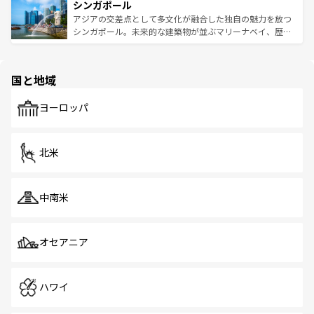
参照してほしい。
シンガポール
激する。気候は一年中温暖で、どの季節にも異なる楽しみ
み、どこを訪れても感動するはず。観光スポットが密集し
が待っている。親しみやすいタイの人々、仏教を中心とし
ており、効率よく見どころを回れるのも魅力。息をのむよ
アジアの交差点として多文化が融合した独自の魅力を放つ
た文化、そして多様な観光資源が、訪れる旅人を魅了し続
うな絶景から文化的な体験まで、香港を存分に楽しみ尽く
シンガポール。未来的な建築物が並ぶマリーナベイ、歴史
ける。 なお、新着のタイ情報は
コンテンツ一覧
を参照して
そう。 なお、新着の香港情報は
コンテンツ一覧
を参照して
と伝統を感じられるエスニックタウン、多数の緑豊かな公
ほしい。
ほしい。
園や自然保護区など、自然が調和した近代的な景観と文化
の多様性あふれるカラフルな町は、どこを歩いても新しい
国と地域
発見がある。さらに、治安のよさや充実した公共交通機関
も、旅行者にとっては魅力的なポイント。グルメも豊富
で、ホーカーズは地元の風情を楽しめる外せないスポット
ヨーロッパ
だ。訪れる人を飽きさせないシンガポールで、多様な魅力
を体感しよう。 なお、新着のシンガポール情報は
コンテン
ツ一覧
を参照してほしい。
北米
中南米
オセアニア
ハワイ