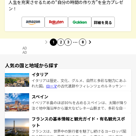
人生を充実させるための“自分の時間の作り方”を全力プレゼ
ン！
詳細を見る
…
1
2
3
8
AD
AD
人気の国と地域から探す
イタリア
イタリアは歴史、文化、グルメ、自然と多彩な魅力にあふ
れた国。
ローマ
の古代遺跡やフィレンツェのルネッサンス
美術、ヴェネツィアの運河など、歴史あるスポットはもち
スペイン
ろん、トスカーナの美しい田園風景やアマルフィ海岸の絶
景など、自然景観も見逃せない。観光の合間には、本場の
イベリア半島のほぼ80％を占めるスペインは、太陽が降り
ピザやパスタなど、絶品のイタリア料理を堪能することも
注ぐ地中海沿岸から雄大なピレネー山脈まで、多彩な自然
できる。朝目覚めてから夜眠るまで、すべての瞬間を楽し
と文化が詰まったヨーロッパ屈指の旅行先だ。多様な地域
フランスの基本情報と観光ガイド・有名観光スポ
ませてくれるイタリアで、忘れられない旅をしてみよう！
文化が根付くこの国では、情熱的なフラメンコ、熱気あふ
なお、新着のイタリア情報は
コンテンツ一覧
を参照してほ
れる闘牛、そして美味しいタパスが生活の一部となってい
ット
しい。
る。首都マドリードの洗練された雰囲気や、バルセロナの
フランスは、世界中の旅行者を魅了し続けるヨーロッパ屈
アートに溢れた街角から、地方では古代ローマ遺跡や中世