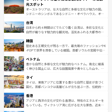
文化が魅力。旅行者はアメリカの各地域で異なる魅力を楽
島だが、静かな自然を求めるならマウイ島やカウアイ島が
光スポット
しみながら、その多様性と豊かな歴史を感じることができ
おすすめ。エメラルドグリーンに輝く海をはじめ、豊かな
オーストラリアは、壮大な自然と多様な文化が魅力の国。
るだろう。車でのロードトリップや列車の旅も、アメリカ
文化や歴史が息づいている。「アロハスピリット」と呼ば
シドニーのシンボルであるシドニー・オペラハウス、オー
ならではの贅沢な旅のスタイルだ。 なお、新着のアメリカ
れるおもてなしの心で訪れる人々を迎えてくれるハワイの
ストラリア東海岸北部に広がる大サンゴ礁地帯グレートバ
情報は
コンテンツ一覧
を参照してほしい。
人々、おいしいローカルフードやハワイアンミュージッ
台湾
リアリーフや大陸中央部にそびえるウルル（エアーズロッ
ク、伝統的なフラダンスなど、すべてがハワイの魅力を彩
ク）、タスマニアの美しい原生林やケアンズの熱帯雨林な
日本から約４時間ほどでたどり着く台湾は、多彩な文化と
っている。訪れるたびに新しい発見と感動が待っているハ
ど、見どころがたくさん。また、カフェやワイン、オージ
自然が織りなす魅力的な観光地。活気あふれる大都市の台
ワイを、存分に味わってほしい。 なお、新着のハワイ情報
ービーフなどの食文化も豊かで、美味しいものであふれて
北やノスタルジックな町並みが人気な九份（ジォウフェ
は
コンテンツ一覧
を参照してほしい。
韓国
いる。アクティビティも充実しており、サーフィンやダイ
ン）、静ひつな山岳地帯である台湾東部など、都市の喧騒
ビング、ハイキングなど、アウトドア好きにはたまらな
と山間の静けさが共存しており、訪れる人に新しい発見と
歴史ある王朝文化が残る一方で、最先端のファッションやK
い。オーストラリアの多彩な魅力を存分に味わいつくそ
驚きをもたらしてくれる。また、奥深い台湾の食文化も魅
-POPで世界を席巻している韓国。首都ソウルの宮殿や伝統
う。 なお、新着のオーストラリア情報は
コンテンツ一覧
を
力で、夜市などの屋台グルメから高級料理、ヘルシーで美
家屋が並ぶエリアでは韓国の歴史と文化に浸ることがで
参照してほしい。
ベトナム
容にもいいと評判のスイーツなど、バラエティ豊かな料理
き、地方に足を延ばせば四季折々の自然美を楽しむことが
が味わえる。 なお、新着の台湾情報は
コンテンツ一覧
を参
できる。そして、キムチや焼肉、絶品のストリートフード
豊かな自然と多様な文化が魅力的なベトナム。南北に細長
照してほしい。
まで、さまざまな韓国料理が待っている。夜には、韓国な
く伸びる国土には、広大な田園風景や青々とした山々、世
らではのナイトライフも堪能できる。あたたかいホスピタ
界遺産に登録された壮大な自然景観が点在し、都市部では
タイ
リティに包まれながら、韓国の多彩な魅力を心ゆくまで味
急速な発展と共に伝統が息づく。ハノイの古い町並みやホ
わってみてほしい。 なお、新着の韓国情報は
コンテンツ一
ーチミン市のフランス統治時代の建物も、独特の雰囲気を
タイは、東南アジアに位置する豊かな自然と歴史が息づく
覧
を参照してほしい。
醸し出している。また、バラエティの豊かさとおいしさで
国だ。首都バンコクは高層ビルが立ち並ぶ一方、伝統的な
世界中の食通を魅了してやまないベトナム料理も魅力のひ
寺院や市場がいたるところに点在し、古きよき文化と現代
香港
とつ。フォーやバインミー、ベトナムコーヒーなどは、ぜ
の活気が交差している。北部ではチェンマイなどの山岳地
ひ現地で味わいたい。どの地域を訪れてもあたたかい人々
帯で自然と触れ合い、南部ではプーケットやクラビの美し
アジアと西洋の文化が交わる香港は、特有のエネルギーを
が旅行者を迎えてくれるので、きっと忘れられない旅にな
いビーチでリゾート気分を楽しむことができる。タイ料理
もっている。ヴィクトリア湾に広がる壮大な景色、近未来
るはずだ。 なお、新着のベトナム情報は
コンテンツ一覧
を
は世界的に有名で、屋台から高級レストランまで味覚を刺
的なアートスポット、そして歴史と現代が融合した町並