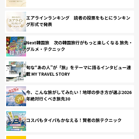
エアラインランキング 読者の投票をもとにランキン
グ形式で発表
Next韓国旅 次の韓国旅行がもっと楽しくなる 旅先・
グルメ・テクニック
旬な“あの人”が「旅」をテーマに語るインタビュー連
載 MY TRAVEL STORY
今、こんな旅がしてみたい！地球の歩き方が選ぶ2026
年絶対行くべき旅先30
コスパもタイパもかなえる！賢者の旅テクニック