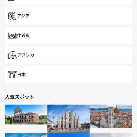
アジア
中近東
アフリカ
日本
人気スポット