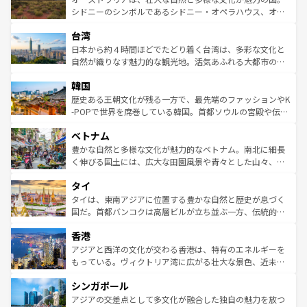
しみながら、その多様性と豊かな歴史を感じることができ
おすすめ。エメラルドグリーンに輝く海をはじめ、豊かな
シドニーのシンボルであるシドニー・オペラハウス、オー
るだろう。車でのロードトリップや列車の旅も、アメリカ
文化や歴史が息づいている。「アロハスピリット」と呼ば
ストラリア東海岸北部に広がる大サンゴ礁地帯グレートバ
ならではの贅沢な旅のスタイルだ。 なお、新着のアメリカ
台湾
れるおもてなしの心で訪れる人々を迎えてくれるハワイの
リアリーフや大陸中央部にそびえるウルル（エアーズロッ
情報は
コンテンツ一覧
を参照してほしい。
人々、おいしいローカルフードやハワイアンミュージッ
ク）、タスマニアの美しい原生林やケアンズの熱帯雨林な
日本から約４時間ほどでたどり着く台湾は、多彩な文化と
ク、伝統的なフラダンスなど、すべてがハワイの魅力を彩
ど、見どころがたくさん。また、カフェやワイン、オージ
自然が織りなす魅力的な観光地。活気あふれる大都市の台
っている。訪れるたびに新しい発見と感動が待っているハ
ービーフなどの食文化も豊かで、美味しいものであふれて
北やノスタルジックな町並みが人気な九份（ジォウフェ
ワイを、存分に味わってほしい。 なお、新着のハワイ情報
韓国
いる。アクティビティも充実しており、サーフィンやダイ
ン）、静ひつな山岳地帯である台湾東部など、都市の喧騒
は
コンテンツ一覧
を参照してほしい。
ビング、ハイキングなど、アウトドア好きにはたまらな
と山間の静けさが共存しており、訪れる人に新しい発見と
歴史ある王朝文化が残る一方で、最先端のファッションやK
い。オーストラリアの多彩な魅力を存分に味わいつくそ
驚きをもたらしてくれる。また、奥深い台湾の食文化も魅
-POPで世界を席巻している韓国。首都ソウルの宮殿や伝統
う。 なお、新着のオーストラリア情報は
コンテンツ一覧
を
力で、夜市などの屋台グルメから高級料理、ヘルシーで美
家屋が並ぶエリアでは韓国の歴史と文化に浸ることがで
参照してほしい。
ベトナム
容にもいいと評判のスイーツなど、バラエティ豊かな料理
き、地方に足を延ばせば四季折々の自然美を楽しむことが
が味わえる。 なお、新着の台湾情報は
コンテンツ一覧
を参
できる。そして、キムチや焼肉、絶品のストリートフード
豊かな自然と多様な文化が魅力的なベトナム。南北に細長
照してほしい。
まで、さまざまな韓国料理が待っている。夜には、韓国な
く伸びる国土には、広大な田園風景や青々とした山々、世
らではのナイトライフも堪能できる。あたたかいホスピタ
界遺産に登録された壮大な自然景観が点在し、都市部では
タイ
リティに包まれながら、韓国の多彩な魅力を心ゆくまで味
急速な発展と共に伝統が息づく。ハノイの古い町並みやホ
わってみてほしい。 なお、新着の韓国情報は
コンテンツ一
ーチミン市のフランス統治時代の建物も、独特の雰囲気を
タイは、東南アジアに位置する豊かな自然と歴史が息づく
覧
を参照してほしい。
醸し出している。また、バラエティの豊かさとおいしさで
国だ。首都バンコクは高層ビルが立ち並ぶ一方、伝統的な
世界中の食通を魅了してやまないベトナム料理も魅力のひ
寺院や市場がいたるところに点在し、古きよき文化と現代
香港
とつ。フォーやバインミー、ベトナムコーヒーなどは、ぜ
の活気が交差している。北部ではチェンマイなどの山岳地
ひ現地で味わいたい。どの地域を訪れてもあたたかい人々
帯で自然と触れ合い、南部ではプーケットやクラビの美し
アジアと西洋の文化が交わる香港は、特有のエネルギーを
が旅行者を迎えてくれるので、きっと忘れられない旅にな
いビーチでリゾート気分を楽しむことができる。タイ料理
もっている。ヴィクトリア湾に広がる壮大な景色、近未来
るはずだ。 なお、新着のベトナム情報は
コンテンツ一覧
を
は世界的に有名で、屋台から高級レストランまで味覚を刺
的なアートスポット、そして歴史と現代が融合した町並
参照してほしい。
シンガポール
激する。気候は一年中温暖で、どの季節にも異なる楽しみ
み、どこを訪れても感動するはず。観光スポットが密集し
が待っている。親しみやすいタイの人々、仏教を中心とし
ており、効率よく見どころを回れるのも魅力。息をのむよ
アジアの交差点として多文化が融合した独自の魅力を放つ