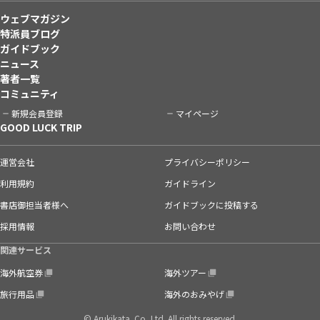
ウェブマガジン
特派員ブログ
ガイドブック
ニュース
著者一覧
コミュニティ
新規会員登録
マイページ
GOOD LUCK TRIP
運営会社
プライバシーポリシー
利用規約
ガイドライン
書店御担当者様へ
ガイドブックに投稿する
採用情報
お問い合わせ
関連サービス
海外航空券
海外ツアー
旅行用品
海外のおみやげ
© Arukikata. Co.,Ltd. All rights reserved.