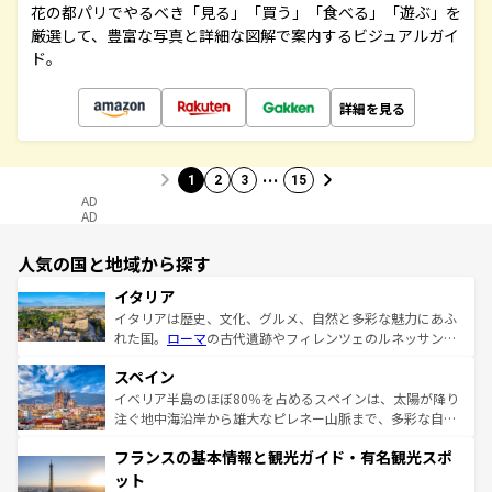
花の都パリでやるべき「見る」「買う」「食べる」「遊ぶ」を
厳選して、豊富な写真と詳細な図解で案内するビジュアルガイ
ド。
詳細を見る
…
1
2
3
15
AD
AD
人気の国と地域から探す
イタリア
イタリアは歴史、文化、グルメ、自然と多彩な魅力にあふ
れた国。
ローマ
の古代遺跡やフィレンツェのルネッサンス
美術、ヴェネツィアの運河など、歴史あるスポットはもち
スペイン
ろん、トスカーナの美しい田園風景やアマルフィ海岸の絶
景など、自然景観も見逃せない。観光の合間には、本場の
イベリア半島のほぼ80％を占めるスペインは、太陽が降り
ピザやパスタなど、絶品のイタリア料理を堪能することも
注ぐ地中海沿岸から雄大なピレネー山脈まで、多彩な自然
できる。朝目覚めてから夜眠るまで、すべての瞬間を楽し
と文化が詰まったヨーロッパ屈指の旅行先だ。多様な地域
フランスの基本情報と観光ガイド・有名観光スポ
ませてくれるイタリアで、忘れられない旅をしてみよう！
文化が根付くこの国では、情熱的なフラメンコ、熱気あふ
なお、新着のイタリア情報は
コンテンツ一覧
を参照してほ
れる闘牛、そして美味しいタパスが生活の一部となってい
ット