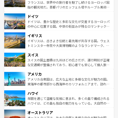
しい。
る。首都マドリードの洗練された雰囲気や、バルセロナの
フランスは、世界中の旅行者を魅了し続けるヨーロッパ屈
アートに溢れた街角から、地方では古代ローマ遺跡や中世
指の観光地だ。首都パリのエッフェル塔やルーブル美術館
の城塞都市、穏やかなビーチリゾートまで多彩な表情を見
といった象徴的なスポットから、田舎町の古風な美しさま
せる。地方によって風土や気候が異なるスペインはその個
ドイツ
で、幅広い魅力が詰まっている。華麗な宮殿、歴史的な大
性で訪れる人を魅了する。 なお、新着のスペイン情報は
コ
聖堂、美しいビーチ、そして豊かな自然が、訪れる者を心
ドイツは、豊かな歴史と多彩な文化が交差するヨーロッパ
ンテンツ一覧
を参照してほしい。
から魅了する。また、フランスは美食の国としても知ら
の中心に位置する国。中世の街並みが残るロマンチック街
れ、フランス料理はユネスコ無形文化遺産にも登録されて
道から、未来を先取りするようなモダンな都市まで多様な
イギリス
いる。シャンパンの発祥地であるランス、プロヴァンスの
顔を持つこの国は、どこを歩いても飽きることがない。ベ
香り高いラベンダー畑など、多彩な楽しみ方が可能だ。さ
ルリンの文化的活気、バイエルン州のアルプスの絶景、そ
イギリスは、古きよき伝統と最先端が共存する国。ウェス
らに、パリ以外の地域にも魅力が溢れており、どの街角に
してライン川沿いのワイン畑といった風景は必見。ビール
トミンスター寺院や大英博物館のようなランドマーク、歴
も豊かな歴史と文化が息づいている。パリ以外の個性あふ
とソーセージを味わいながら地元の人と過ごす楽しい時間
史ある大学都市、美しい丘陵地帯や牧歌的な風景など、エ
れる地方に足を運ぶとそれぞれで全く異なる文化を体験で
スイス
は、お酒好きな人にはぜひ体験してほしい。 なお、新着の
リアごとに異なる魅力がある。また、優雅なアフタヌーン
きるだろう。 なお、新着のフランス情報は
コンテンツ一覧
ドイツ情報は
コンテンツ一覧
を参照してほしい。
ティー、ビール好きにはたまらない英国パブ、サッカー観
スイスの国土面積は九州ほどの広さだが、運行時刻が正確
を参照してほしい。
戦など、本場だからこそできる体験も豊富。イギリスを旅
な交通網が整備されており、初心者でも安心して個人旅行
して楽しみつくそう。 なお、新着のイギリス情報は
コンテ
を楽しめる。日本同様に時刻表どおりの旅が可能だ。中世
アメリカ
ンツ一覧
を参照してほしい。
の建物がそのまま残る町や、スイスならではのユニークな
博物館もあり、アルプス観光だけでなく町歩きも満喫する
アメリカ合衆国は、広大な土地と多様な文化が魅力の国。
ことができる。国民の所得が高いため物価も高いが、旅行
東海岸の都市部から西海岸のカリフォルニアまで、訪れる
者向けの交通パス提供のサービスもあり、うまく活用すれ
場所ごとに異なる風景と体験が待っている。ニューヨーク
ハワイ
ば市内交通費無料で観光を楽しむこともできる。 なお、新
のような巨大都市は、観光、ショッピング、エンターテイ
着のスイス情報は
コンテンツ一覧
を参照してほしい。
ンメントが詰まった刺激的なスポットだ。一方、アメリカ
年間を通じて温暖な気候に恵まれ、多くの島で構成される
西部には大自然が広がり、グランドキャニオンやイエロー
ハワイは、どの島も独自の魅力をもっている。大自然の神
ストーン国立公園といった絶景が堪能できる。さらに、南
秘を感じたいなら、火山が生み出した壮大な景観を誇るハ
オーストラリア
部のニューオーリンズでは、音楽と美食が融合した独特の
ワイ島は見逃せない。また、定番の観光地といえばオアフ
文化が魅力。旅行者はアメリカの各地域で異なる魅力を楽
島だが、静かな自然を求めるならマウイ島やカウアイ島が
オーストラリアは、壮大な自然と多様な文化が魅力の国。