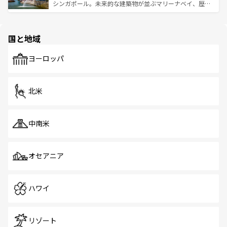
た文化、そして多様な観光資源が、訪れる旅人を魅了し続
うな絶景から文化的な体験まで、香港を存分に楽しみ尽く
シンガポール。未来的な建築物が並ぶマリーナベイ、歴史
ける。 なお、新着のタイ情報は
コンテンツ一覧
を参照して
そう。 なお、新着の香港情報は
コンテンツ一覧
を参照して
と伝統を感じられるエスニックタウン、多数の緑豊かな公
ほしい。
ほしい。
園や自然保護区など、自然が調和した近代的な景観と文化
の多様性あふれるカラフルな町は、どこを歩いても新しい
国と地域
発見がある。さらに、治安のよさや充実した公共交通機関
も、旅行者にとっては魅力的なポイント。グルメも豊富
で、ホーカーズは地元の風情を楽しめる外せないスポット
ヨーロッパ
だ。訪れる人を飽きさせないシンガポールで、多様な魅力
を体感しよう。 なお、新着のシンガポール情報は
コンテン
ツ一覧
を参照してほしい。
北米
中南米
オセアニア
ハワイ
リゾート