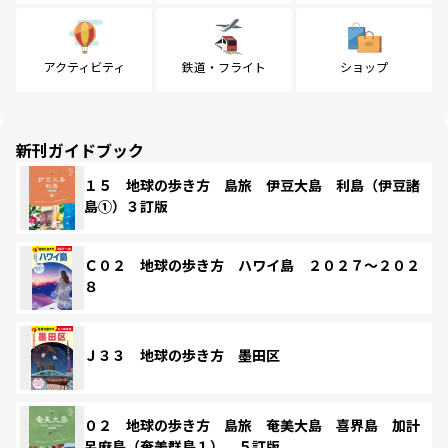
アクティビティ
鉄道・フライト
ショップ
新刊ガイドブック
１５ 地球の歩き方 島旅 伊豆大島 利島（伊豆諸
島①）３訂版
Ｃ０２ 地球の歩き方 ハワイ島 ２０２７～２０２
８
Ｊ３３ 地球の歩き方 墨田区
０２ 地球の歩き方 島旅 奄美大島 喜界島 加計
呂麻島（奄美群島１） ５訂版