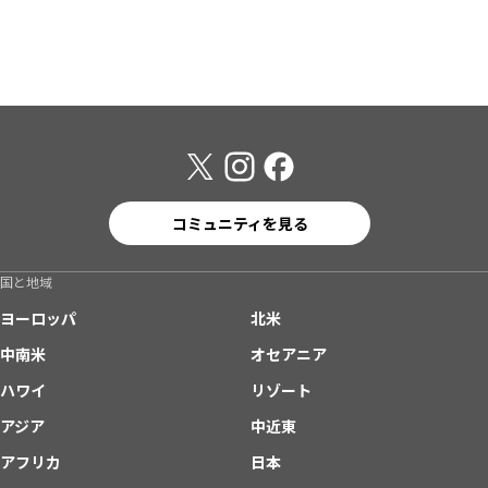
コミュニティを見る
国と地域
ヨーロッパ
北米
中南米
オセアニア
ハワイ
リゾート
アジア
中近東
アフリカ
日本