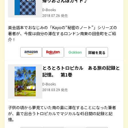
帰りおさんぽガイド♪
D-Books
2018.07.26 発売
英会話本でおなじみの「Kayoの“秘密のノート”」シリーズの
著者が、今度は自分の滞在するロンドン南東の田舎町をご紹
介！
詳細を見る
とろとろトロピカル ある旅の記録と
記憶。 第1巻
D-Books
2018.03.29 発売
子供の頃から夢見ていた南の島に滞在することになった筆者
が、島で出合うトロピカルでマジカルな45日間の記録と記
憶。