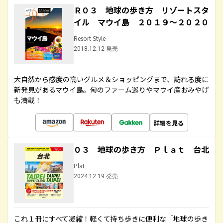
Ｒ０３ 地球の歩き方 リゾートスタ
イル マウイ島 ２０１９～２０２０
Resort Style
2018.12.12 発売
大自然から感度の高いグルメ＆ショッピングまで、訪れる度に
新発見があるマウイ島。旬のファーム巡りやマウイ産おみやげ
も満載！
詳細を見る
０３ 地球の歩き方 Ｐｌａｔ 台北
Plat
2024.12.19 発売
これ１冊にすべて凝縮！軽くて持ち歩きに便利な「地球の歩き