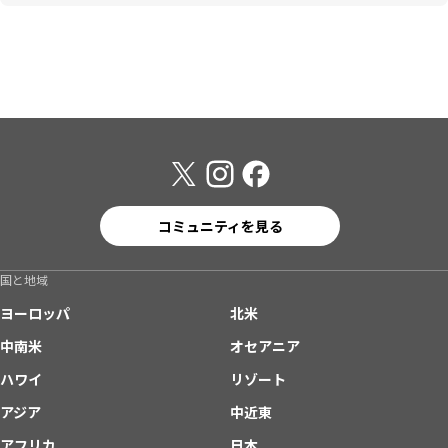
コミュニティを見る
国と地域
ヨーロッパ
北米
中南米
オセアニア
ハワイ
リゾート
アジア
中近東
アフリカ
日本