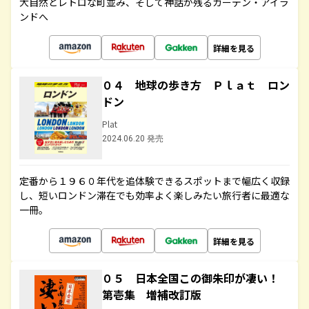
大自然とレトロな町並み、そして神話が残るガーデン・アイラ
ンドへ
詳細を見る
０４ 地球の歩き方 Ｐｌａｔ ロン
ドン
Plat
2024.06.20 発売
定番から１９６０年代を追体験できるスポットまで幅広く収録
し、短いロンドン滞在でも効率よく楽しみたい旅行者に最適な
一冊。
詳細を見る
０５ 日本全国この御朱印が凄い！
第壱集 増補改訂版