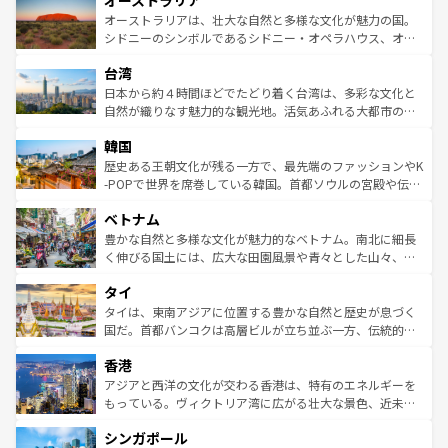
オーストラリア
ワイ島は見逃せない。また、定番の観光地といえばオアフ
文化が魅力。旅行者はアメリカの各地域で異なる魅力を楽
島だが、静かな自然を求めるならマウイ島やカウアイ島が
オーストラリアは、壮大な自然と多様な文化が魅力の国。
しみながら、その多様性と豊かな歴史を感じることができ
おすすめ。エメラルドグリーンに輝く海をはじめ、豊かな
シドニーのシンボルであるシドニー・オペラハウス、オー
るだろう。車でのロードトリップや列車の旅も、アメリカ
文化や歴史が息づいている。「アロハスピリット」と呼ば
ストラリア東海岸北部に広がる大サンゴ礁地帯グレートバ
ならではの贅沢な旅のスタイルだ。 なお、新着のアメリカ
台湾
れるおもてなしの心で訪れる人々を迎えてくれるハワイの
リアリーフや大陸中央部にそびえるウルル（エアーズロッ
情報は
コンテンツ一覧
を参照してほしい。
人々、おいしいローカルフードやハワイアンミュージッ
ク）、タスマニアの美しい原生林やケアンズの熱帯雨林な
日本から約４時間ほどでたどり着く台湾は、多彩な文化と
ク、伝統的なフラダンスなど、すべてがハワイの魅力を彩
ど、見どころがたくさん。また、カフェやワイン、オージ
自然が織りなす魅力的な観光地。活気あふれる大都市の台
っている。訪れるたびに新しい発見と感動が待っているハ
ービーフなどの食文化も豊かで、美味しいものであふれて
北やノスタルジックな町並みが人気な九份（ジォウフェ
ワイを、存分に味わってほしい。 なお、新着のハワイ情報
韓国
いる。アクティビティも充実しており、サーフィンやダイ
ン）、静ひつな山岳地帯である台湾東部など、都市の喧騒
は
コンテンツ一覧
を参照してほしい。
ビング、ハイキングなど、アウトドア好きにはたまらな
と山間の静けさが共存しており、訪れる人に新しい発見と
歴史ある王朝文化が残る一方で、最先端のファッションやK
い。オーストラリアの多彩な魅力を存分に味わいつくそ
驚きをもたらしてくれる。また、奥深い台湾の食文化も魅
-POPで世界を席巻している韓国。首都ソウルの宮殿や伝統
う。 なお、新着のオーストラリア情報は
コンテンツ一覧
を
力で、夜市などの屋台グルメから高級料理、ヘルシーで美
家屋が並ぶエリアでは韓国の歴史と文化に浸ることがで
参照してほしい。
ベトナム
容にもいいと評判のスイーツなど、バラエティ豊かな料理
き、地方に足を延ばせば四季折々の自然美を楽しむことが
が味わえる。 なお、新着の台湾情報は
コンテンツ一覧
を参
できる。そして、キムチや焼肉、絶品のストリートフード
豊かな自然と多様な文化が魅力的なベトナム。南北に細長
照してほしい。
まで、さまざまな韓国料理が待っている。夜には、韓国な
く伸びる国土には、広大な田園風景や青々とした山々、世
らではのナイトライフも堪能できる。あたたかいホスピタ
界遺産に登録された壮大な自然景観が点在し、都市部では
タイ
リティに包まれながら、韓国の多彩な魅力を心ゆくまで味
急速な発展と共に伝統が息づく。ハノイの古い町並みやホ
わってみてほしい。 なお、新着の韓国情報は
コンテンツ一
ーチミン市のフランス統治時代の建物も、独特の雰囲気を
タイは、東南アジアに位置する豊かな自然と歴史が息づく
覧
を参照してほしい。
醸し出している。また、バラエティの豊かさとおいしさで
国だ。首都バンコクは高層ビルが立ち並ぶ一方、伝統的な
世界中の食通を魅了してやまないベトナム料理も魅力のひ
寺院や市場がいたるところに点在し、古きよき文化と現代
香港
とつ。フォーやバインミー、ベトナムコーヒーなどは、ぜ
の活気が交差している。北部ではチェンマイなどの山岳地
ひ現地で味わいたい。どの地域を訪れてもあたたかい人々
帯で自然と触れ合い、南部ではプーケットやクラビの美し
アジアと西洋の文化が交わる香港は、特有のエネルギーを
が旅行者を迎えてくれるので、きっと忘れられない旅にな
いビーチでリゾート気分を楽しむことができる。タイ料理
もっている。ヴィクトリア湾に広がる壮大な景色、近未来
るはずだ。 なお、新着のベトナム情報は
コンテンツ一覧
を
は世界的に有名で、屋台から高級レストランまで味覚を刺
的なアートスポット、そして歴史と現代が融合した町並
参照してほしい。
シンガポール
激する。気候は一年中温暖で、どの季節にも異なる楽しみ
み、どこを訪れても感動するはず。観光スポットが密集し