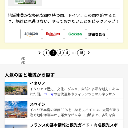
地域性豊かな多彩な顔を持つ国、ドイツ。この国を旅すると
き、絶対に見逃せない、やっておきたいことをピックアップ！
詳細を見る
…
1
2
3
4
15
AD
AD
人気の国と地域から探す
イタリア
イタリアは歴史、文化、グルメ、自然と多彩な魅力にあふ
れた国。
ローマ
の古代遺跡やフィレンツェのルネッサンス
美術、ヴェネツィアの運河など、歴史あるスポットはもち
スペイン
ろん、トスカーナの美しい田園風景やアマルフィ海岸の絶
景など、自然景観も見逃せない。観光の合間には、本場の
イベリア半島のほぼ80％を占めるスペインは、太陽が降り
ピザやパスタなど、絶品のイタリア料理を堪能することも
注ぐ地中海沿岸から雄大なピレネー山脈まで、多彩な自然
できる。朝目覚めてから夜眠るまで、すべての瞬間を楽し
と文化が詰まったヨーロッパ屈指の旅行先だ。多様な地域
フランスの基本情報と観光ガイド・有名観光スポ
ませてくれるイタリアで、忘れられない旅をしてみよう！
文化が根付くこの国では、情熱的なフラメンコ、熱気あふ