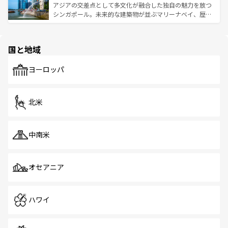
が待っている。親しみやすいタイの人々、仏教を中心とし
ており、効率よく見どころを回れるのも魅力。息をのむよ
アジアの交差点として多文化が融合した独自の魅力を放つ
た文化、そして多様な観光資源が、訪れる旅人を魅了し続
うな絶景から文化的な体験まで、香港を存分に楽しみ尽く
シンガポール。未来的な建築物が並ぶマリーナベイ、歴史
ける。 なお、新着のタイ情報は
コンテンツ一覧
を参照して
そう。 なお、新着の香港情報は
コンテンツ一覧
を参照して
と伝統を感じられるエスニックタウン、多数の緑豊かな公
ほしい。
ほしい。
園や自然保護区など、自然が調和した近代的な景観と文化
の多様性あふれるカラフルな町は、どこを歩いても新しい
国と地域
発見がある。さらに、治安のよさや充実した公共交通機関
も、旅行者にとっては魅力的なポイント。グルメも豊富
で、ホーカーズは地元の風情を楽しめる外せないスポット
ヨーロッパ
だ。訪れる人を飽きさせないシンガポールで、多様な魅力
を体感しよう。 なお、新着のシンガポール情報は
コンテン
ツ一覧
を参照してほしい。
北米
中南米
オセアニア
ハワイ