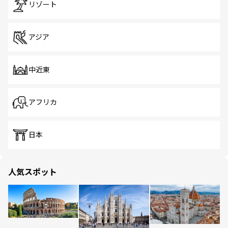
リゾート
アジア
中近東
アフリカ
日本
人気スポット