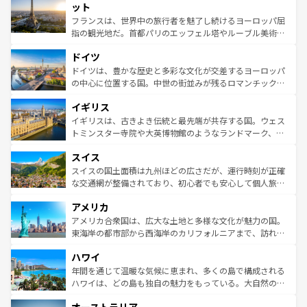
なお、新着のイタリア情報は
コンテンツ一覧
を参照してほ
れる闘牛、そして美味しいタパスが生活の一部となってい
ット
しい。
る。首都マドリードの洗練された雰囲気や、バルセロナの
フランスは、世界中の旅行者を魅了し続けるヨーロッパ屈
アートに溢れた街角から、地方では古代ローマ遺跡や中世
指の観光地だ。首都パリのエッフェル塔やルーブル美術館
の城塞都市、穏やかなビーチリゾートまで多彩な表情を見
といった象徴的なスポットから、田舎町の古風な美しさま
せる。地方によって風土や気候が異なるスペインはその個
ドイツ
で、幅広い魅力が詰まっている。華麗な宮殿、歴史的な大
性で訪れる人を魅了する。 なお、新着のスペイン情報は
コ
聖堂、美しいビーチ、そして豊かな自然が、訪れる者を心
ドイツは、豊かな歴史と多彩な文化が交差するヨーロッパ
ンテンツ一覧
を参照してほしい。
から魅了する。また、フランスは美食の国としても知ら
の中心に位置する国。中世の街並みが残るロマンチック街
れ、フランス料理はユネスコ無形文化遺産にも登録されて
道から、未来を先取りするようなモダンな都市まで多様な
イギリス
いる。シャンパンの発祥地であるランス、プロヴァンスの
顔を持つこの国は、どこを歩いても飽きることがない。ベ
香り高いラベンダー畑など、多彩な楽しみ方が可能だ。さ
ルリンの文化的活気、バイエルン州のアルプスの絶景、そ
イギリスは、古きよき伝統と最先端が共存する国。ウェス
らに、パリ以外の地域にも魅力が溢れており、どの街角に
してライン川沿いのワイン畑といった風景は必見。ビール
トミンスター寺院や大英博物館のようなランドマーク、歴
も豊かな歴史と文化が息づいている。パリ以外の個性あふ
とソーセージを味わいながら地元の人と過ごす楽しい時間
史ある大学都市、美しい丘陵地帯や牧歌的な風景など、エ
れる地方に足を運ぶとそれぞれで全く異なる文化を体験で
スイス
は、お酒好きな人にはぜひ体験してほしい。 なお、新着の
リアごとに異なる魅力がある。また、優雅なアフタヌーン
きるだろう。 なお、新着のフランス情報は
コンテンツ一覧
ドイツ情報は
コンテンツ一覧
を参照してほしい。
ティー、ビール好きにはたまらない英国パブ、サッカー観
スイスの国土面積は九州ほどの広さだが、運行時刻が正確
を参照してほしい。
戦など、本場だからこそできる体験も豊富。イギリスを旅
な交通網が整備されており、初心者でも安心して個人旅行
して楽しみつくそう。 なお、新着のイギリス情報は
コンテ
を楽しめる。日本同様に時刻表どおりの旅が可能だ。中世
アメリカ
ンツ一覧
を参照してほしい。
の建物がそのまま残る町や、スイスならではのユニークな
博物館もあり、アルプス観光だけでなく町歩きも満喫する
アメリカ合衆国は、広大な土地と多様な文化が魅力の国。
ことができる。国民の所得が高いため物価も高いが、旅行
東海岸の都市部から西海岸のカリフォルニアまで、訪れる
者向けの交通パス提供のサービスもあり、うまく活用すれ
場所ごとに異なる風景と体験が待っている。ニューヨーク
ハワイ
ば市内交通費無料で観光を楽しむこともできる。 なお、新
のような巨大都市は、観光、ショッピング、エンターテイ
着のスイス情報は
コンテンツ一覧
を参照してほしい。
ンメントが詰まった刺激的なスポットだ。一方、アメリカ
年間を通じて温暖な気候に恵まれ、多くの島で構成される
西部には大自然が広がり、グランドキャニオンやイエロー
ハワイは、どの島も独自の魅力をもっている。大自然の神
ストーン国立公園といった絶景が堪能できる。さらに、南
秘を感じたいなら、火山が生み出した壮大な景観を誇るハ
部のニューオーリンズでは、音楽と美食が融合した独特の