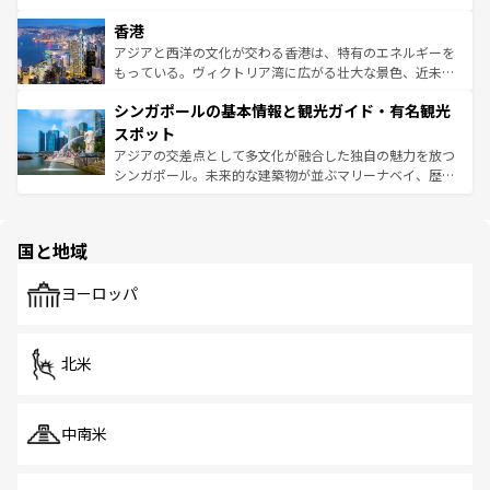
世界中の食通を魅了してやまないベトナム料理も魅力のひ
寺院や市場がいたるところに点在し、古きよき文化と現代
香港
とつ。フォーやバインミー、ベトナムコーヒーなどは、ぜ
の活気が交差している。北部ではチェンマイなどの山岳地
ひ現地で味わいたい。どの地域を訪れてもあたたかい人々
帯で自然と触れ合い、南部ではプーケットやクラビの美し
アジアと西洋の文化が交わる香港は、特有のエネルギーを
が旅行者を迎えてくれるので、きっと忘れられない旅にな
いビーチでリゾート気分を楽しむことができる。タイ料理
もっている。ヴィクトリア湾に広がる壮大な景色、近未来
るはずだ。 なお、新着のベトナム情報は
コンテンツ一覧
を
は世界的に有名で、屋台から高級レストランまで味覚を刺
的なアートスポット、そして歴史と現代が融合した町並
参照してほしい。
シンガポールの基本情報と観光ガイド・有名観光
激する。気候は一年中温暖で、どの季節にも異なる楽しみ
み、どこを訪れても感動するはず。観光スポットが密集し
が待っている。親しみやすいタイの人々、仏教を中心とし
ており、効率よく見どころを回れるのも魅力。息をのむよ
スポット
た文化、そして多様な観光資源が、訪れる旅人を魅了し続
うな絶景から文化的な体験まで、香港を存分に楽しみ尽く
アジアの交差点として多文化が融合した独自の魅力を放つ
ける。 なお、新着のタイ情報は
コンテンツ一覧
を参照して
そう。 なお、新着の香港情報は
コンテンツ一覧
を参照して
シンガポール。未来的な建築物が並ぶマリーナベイ、歴史
ほしい。
ほしい。
と伝統を感じられるエスニックタウン、多数の緑豊かな公
園や自然保護区など、自然が調和した近代的な景観と文化
の多様性あふれるカラフルな町は、どこを歩いても新しい
国と地域
発見がある。さらに、治安のよさや充実した公共交通機関
も、旅行者にとっては魅力的なポイント。グルメも豊富
で、ホーカーズは地元の風情を楽しめる外せないスポット
ヨーロッパ
だ。訪れる人を飽きさせないシンガポールで、多様な魅力
を体感しよう。 なお、新着のシンガポール情報は
コンテン
ツ一覧
を参照してほしい。
北米
中南米