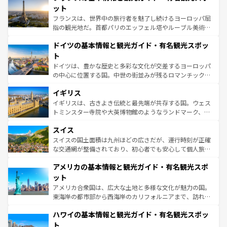
しい。
れる闘牛、そして美味しいタパスが生活の一部となってい
ット
る。首都マドリードの洗練された雰囲気や、バルセロナの
フランスは、世界中の旅行者を魅了し続けるヨーロッパ屈
アートに溢れた街角から、地方では古代ローマ遺跡や中世
指の観光地だ。首都パリのエッフェル塔やルーブル美術館
の城塞都市、穏やかなビーチリゾートまで多彩な表情を見
といった象徴的なスポットから、田舎町の古風な美しさま
せる。地方によって風土や気候が異なるスペインはその個
ドイツの基本情報と観光ガイド・有名観光スポッ
で、幅広い魅力が詰まっている。華麗な宮殿、歴史的な大
性で訪れる人を魅了する。 なお、新着のスペイン情報は
コ
聖堂、美しいビーチ、そして豊かな自然が、訪れる者を心
ト
ンテンツ一覧
を参照してほしい。
から魅了する。また、フランスは美食の国としても知ら
ドイツは、豊かな歴史と多彩な文化が交差するヨーロッパ
れ、フランス料理はユネスコ無形文化遺産にも登録されて
の中心に位置する国。中世の街並みが残るロマンチック街
いる。シャンパンの発祥地であるランス、プロヴァンスの
道から、未来を先取りするようなモダンな都市まで多様な
香り高いラベンダー畑など、多彩な楽しみ方が可能だ。さ
イギリス
顔を持つこの国は、どこを歩いても飽きることがない。ベ
らに、パリ以外の地域にも魅力が溢れており、どの街角に
ルリンの文化的活気、バイエルン州のアルプスの絶景、そ
イギリスは、古きよき伝統と最先端が共存する国。ウェス
も豊かな歴史と文化が息づいている。パリ以外の個性あふ
してライン川沿いのワイン畑といった風景は必見。ビール
トミンスター寺院や大英博物館のようなランドマーク、歴
れる地方に足を運ぶとそれぞれで全く異なる文化を体験で
とソーセージを味わいながら地元の人と過ごす楽しい時間
史ある大学都市、美しい丘陵地帯や牧歌的な風景など、エ
きるだろう。 なお、新着のフランス情報は
コンテンツ一覧
スイス
は、お酒好きな人にはぜひ体験してほしい。 なお、新着の
リアごとに異なる魅力がある。また、優雅なアフタヌーン
を参照してほしい。
ドイツ情報は
コンテンツ一覧
を参照してほしい。
ティー、ビール好きにはたまらない英国パブ、サッカー観
スイスの国土面積は九州ほどの広さだが、運行時刻が正確
戦など、本場だからこそできる体験も豊富。イギリスを旅
な交通網が整備されており、初心者でも安心して個人旅行
して楽しみつくそう。 なお、新着のイギリス情報は
コンテ
を楽しめる。日本同様に時刻表どおりの旅が可能だ。中世
アメリカの基本情報と観光ガイド・有名観光スポ
ンツ一覧
を参照してほしい。
の建物がそのまま残る町や、スイスならではのユニークな
博物館もあり、アルプス観光だけでなく町歩きも満喫する
ット
ことができる。国民の所得が高いため物価も高いが、旅行
アメリカ合衆国は、広大な土地と多様な文化が魅力の国。
者向けの交通パス提供のサービスもあり、うまく活用すれ
東海岸の都市部から西海岸のカリフォルニアまで、訪れる
ば市内交通費無料で観光を楽しむこともできる。 なお、新
場所ごとに異なる風景と体験が待っている。ニューヨーク
着のスイス情報は
コンテンツ一覧
を参照してほしい。
ハワイの基本情報と観光ガイド・有名観光スポッ
のような巨大都市は、観光、ショッピング、エンターテイ
ンメントが詰まった刺激的なスポットだ。一方、アメリカ
ト