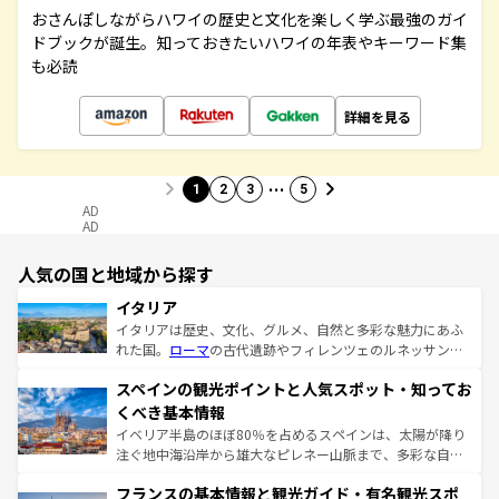
おさんぽしながらハワイの歴史と文化を楽しく学ぶ最強のガイ
ドブックが誕生。知っておきたいハワイの年表やキーワード集
も必読
詳細を見る
…
1
2
3
5
AD
AD
人気の国と地域から探す
イタリア
イタリアは歴史、文化、グルメ、自然と多彩な魅力にあふ
れた国。
ローマ
の古代遺跡やフィレンツェのルネッサンス
美術、ヴェネツィアの運河など、歴史あるスポットはもち
スペインの観光ポイントと人気スポット・知ってお
ろん、トスカーナの美しい田園風景やアマルフィ海岸の絶
景など、自然景観も見逃せない。観光の合間には、本場の
くべき基本情報
ピザやパスタなど、絶品のイタリア料理を堪能することも
イベリア半島のほぼ80％を占めるスペインは、太陽が降り
できる。朝目覚めてから夜眠るまで、すべての瞬間を楽し
注ぐ地中海沿岸から雄大なピレネー山脈まで、多彩な自然
ませてくれるイタリアで、忘れられない旅をしてみよう！
と文化が詰まったヨーロッパ屈指の旅行先だ。多様な地域
なお、新着のイタリア情報は
コンテンツ一覧
を参照してほ
フランスの基本情報と観光ガイド・有名観光スポ
文化が根付くこの国では、情熱的なフラメンコ、熱気あふ