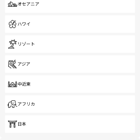
オセアニア
ハワイ
リゾート
アジア
中近東
アフリカ
日本