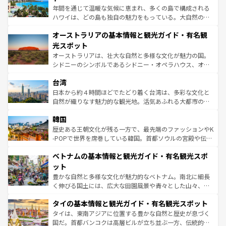
西部には大自然が広がり、グランドキャニオンやイエロー
年間を通じて温暖な気候に恵まれ、多くの島で構成される
ストーン国立公園といった絶景が堪能できる。さらに、南
ハワイは、どの島も独自の魅力をもっている。大自然の神
部のニューオーリンズでは、音楽と美食が融合した独特の
秘を感じたいなら、火山が生み出した壮大な景観を誇るハ
文化が魅力。旅行者はアメリカの各地域で異なる魅力を楽
オーストラリアの基本情報と観光ガイド・有名観
ワイ島は見逃せない。また、定番の観光地といえばオアフ
しみながら、その多様性と豊かな歴史を感じることができ
島だが、静かな自然を求めるならマウイ島やカウアイ島が
光スポット
るだろう。車でのロードトリップや列車の旅も、アメリカ
おすすめ。エメラルドグリーンに輝く海をはじめ、豊かな
オーストラリアは、壮大な自然と多様な文化が魅力の国。
ならではの贅沢な旅のスタイルだ。 なお、新着のアメリカ
文化や歴史が息づいている。「アロハスピリット」と呼ば
シドニーのシンボルであるシドニー・オペラハウス、オー
情報は
コンテンツ一覧
を参照してほしい。
れるおもてなしの心で訪れる人々を迎えてくれるハワイの
ストラリア東海岸北部に広がる大サンゴ礁地帯グレートバ
人々、おいしいローカルフードやハワイアンミュージッ
台湾
リアリーフや大陸中央部にそびえるウルル（エアーズロッ
ク、伝統的なフラダンスなど、すべてがハワイの魅力を彩
ク）、タスマニアの美しい原生林やケアンズの熱帯雨林な
日本から約４時間ほどでたどり着く台湾は、多彩な文化と
っている。訪れるたびに新しい発見と感動が待っているハ
ど、見どころがたくさん。また、カフェやワイン、オージ
自然が織りなす魅力的な観光地。活気あふれる大都市の台
ワイを、存分に味わってほしい。 なお、新着のハワイ情報
ービーフなどの食文化も豊かで、美味しいものであふれて
北やノスタルジックな町並みが人気な九份（ジォウフェ
は
コンテンツ一覧
を参照してほしい。
韓国
いる。アクティビティも充実しており、サーフィンやダイ
ン）、静ひつな山岳地帯である台湾東部など、都市の喧騒
ビング、ハイキングなど、アウトドア好きにはたまらな
と山間の静けさが共存しており、訪れる人に新しい発見と
歴史ある王朝文化が残る一方で、最先端のファッションやK
い。オーストラリアの多彩な魅力を存分に味わいつくそ
驚きをもたらしてくれる。また、奥深い台湾の食文化も魅
-POPで世界を席巻している韓国。首都ソウルの宮殿や伝統
う。 なお、新着のオーストラリア情報は
コンテンツ一覧
を
力で、夜市などの屋台グルメから高級料理、ヘルシーで美
家屋が並ぶエリアでは韓国の歴史と文化に浸ることがで
参照してほしい。
ベトナムの基本情報と観光ガイド・有名観光スポ
容にもいいと評判のスイーツなど、バラエティ豊かな料理
き、地方に足を延ばせば四季折々の自然美を楽しむことが
が味わえる。 なお、新着の台湾情報は
コンテンツ一覧
を参
できる。そして、キムチや焼肉、絶品のストリートフード
ット
照してほしい。
まで、さまざまな韓国料理が待っている。夜には、韓国な
豊かな自然と多様な文化が魅力的なベトナム。南北に細長
らではのナイトライフも堪能できる。あたたかいホスピタ
く伸びる国土には、広大な田園風景や青々とした山々、世
リティに包まれながら、韓国の多彩な魅力を心ゆくまで味
界遺産に登録された壮大な自然景観が点在し、都市部では
わってみてほしい。 なお、新着の韓国情報は
コンテンツ一
タイの基本情報と観光ガイド・有名観光スポット
急速な発展と共に伝統が息づく。ハノイの古い町並みやホ
覧
を参照してほしい。
ーチミン市のフランス統治時代の建物も、独特の雰囲気を
タイは、東南アジアに位置する豊かな自然と歴史が息づく
醸し出している。また、バラエティの豊かさとおいしさで
国だ。首都バンコクは高層ビルが立ち並ぶ一方、伝統的な