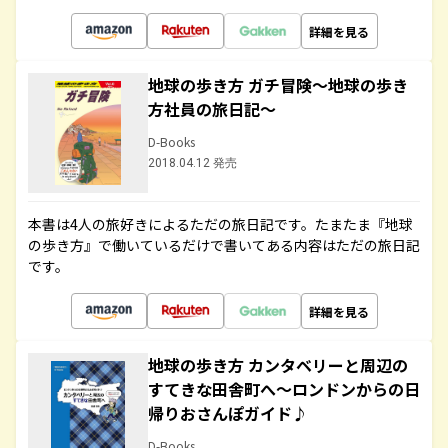
詳細を見る
地球の歩き方 ガチ冒険～地球の歩き
方社員の旅日記～
D-Books
2018.04.12 発売
本書は4人の旅好きによるただの旅日記です。たまたま『地球
の歩き方』で働いているだけで書いてある内容はただの旅日記
です。
詳細を見る
地球の歩き方 カンタベリーと周辺の
すてきな田舎町へ～ロンドンからの日
帰りおさんぽガイド♪
D-Books