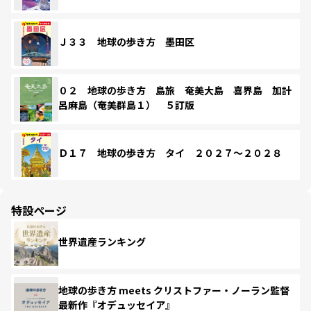
Ｊ３３ 地球の歩き方 墨田区
０２ 地球の歩き方 島旅 奄美大島 喜界島 加計
呂麻島（奄美群島１） ５訂版
Ｄ１７ 地球の歩き方 タイ ２０２７～２０２８
特設ページ
世界遺産ランキング
地球の歩き方 meets クリストファー・ノーラン監督
最新作『オデュッセイア』