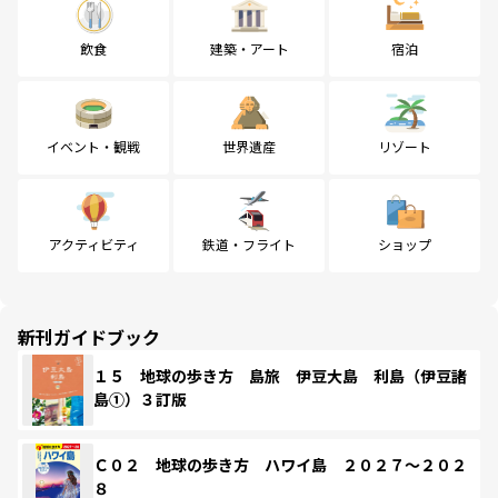
飲食
建築・アート
宿泊
イベント・観戦
世界遺産
リゾート
アクティビティ
鉄道・フライト
ショップ
新刊ガイドブック
１５ 地球の歩き方 島旅 伊豆大島 利島（伊豆諸
島①）３訂版
Ｃ０２ 地球の歩き方 ハワイ島 ２０２７～２０２
８