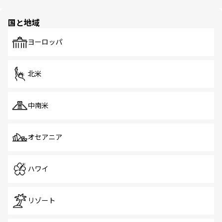
ほしい。
ほしい。
園や自然保護区など、自然が調和した近代的な景観と文化
の多様性あふれるカラフルな町は、どこを歩いても新しい
国と地域
発見がある。さらに、治安のよさや充実した公共交通機関
も、旅行者にとっては魅力的なポイント。グルメも豊富
で、ホーカーズは地元の風情を楽しめる外せないスポット
ヨーロッパ
だ。訪れる人を飽きさせないシンガポールで、多様な魅力
を体感しよう。 なお、新着のシンガポール情報は
コンテン
ツ一覧
を参照してほしい。
北米
中南米
オセアニア
ハワイ
リゾート