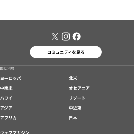
コミュニティを見る
国と地域
ヨーロッパ
北米
中南米
オセアニア
ハワイ
リゾート
アジア
中近東
アフリカ
日本
ウェブマガジン