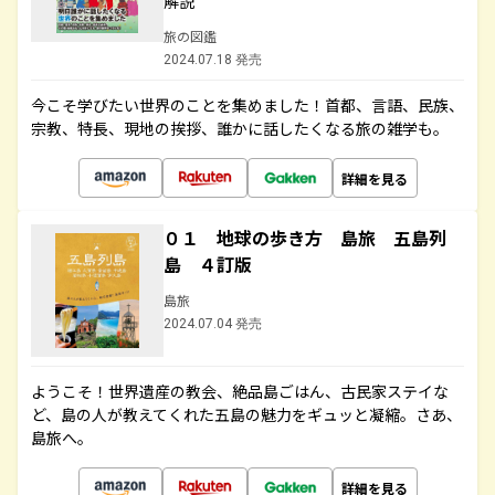
解説
旅の図鑑
2024.07.18 発売
今こそ学びたい世界のことを集めました！首都、言語、民族、
宗教、特長、現地の挨拶、誰かに話したくなる旅の雑学も。
詳細を見る
０１ 地球の歩き方 島旅 五島列
島 ４訂版
島旅
2024.07.04 発売
ようこそ！世界遺産の教会、絶品島ごはん、古民家ステイな
ど、島の人が教えてくれた五島の魅力をギュッと凝縮。さあ、
島旅へ。
詳細を見る