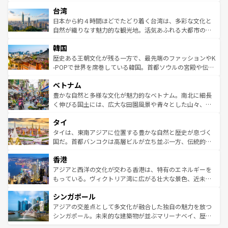
るだろう。車でのロードトリップや列車の旅も、アメリカ
文化や歴史が息づいている。「アロハスピリット」と呼ば
ストラリア東海岸北部に広がる大サンゴ礁地帯グレートバ
ならではの贅沢な旅のスタイルだ。 なお、新着のアメリカ
台湾
れるおもてなしの心で訪れる人々を迎えてくれるハワイの
リアリーフや大陸中央部にそびえるウルル（エアーズロッ
情報は
コンテンツ一覧
を参照してほしい。
人々、おいしいローカルフードやハワイアンミュージッ
ク）、タスマニアの美しい原生林やケアンズの熱帯雨林な
日本から約４時間ほどでたどり着く台湾は、多彩な文化と
ク、伝統的なフラダンスなど、すべてがハワイの魅力を彩
ど、見どころがたくさん。また、カフェやワイン、オージ
自然が織りなす魅力的な観光地。活気あふれる大都市の台
っている。訪れるたびに新しい発見と感動が待っているハ
ービーフなどの食文化も豊かで、美味しいものであふれて
北やノスタルジックな町並みが人気な九份（ジォウフェ
ワイを、存分に味わってほしい。 なお、新着のハワイ情報
韓国
いる。アクティビティも充実しており、サーフィンやダイ
ン）、静ひつな山岳地帯である台湾東部など、都市の喧騒
は
コンテンツ一覧
を参照してほしい。
ビング、ハイキングなど、アウトドア好きにはたまらな
と山間の静けさが共存しており、訪れる人に新しい発見と
歴史ある王朝文化が残る一方で、最先端のファッションやK
い。オーストラリアの多彩な魅力を存分に味わいつくそ
驚きをもたらしてくれる。また、奥深い台湾の食文化も魅
-POPで世界を席巻している韓国。首都ソウルの宮殿や伝統
う。 なお、新着のオーストラリア情報は
コンテンツ一覧
を
力で、夜市などの屋台グルメから高級料理、ヘルシーで美
家屋が並ぶエリアでは韓国の歴史と文化に浸ることがで
参照してほしい。
ベトナム
容にもいいと評判のスイーツなど、バラエティ豊かな料理
き、地方に足を延ばせば四季折々の自然美を楽しむことが
が味わえる。 なお、新着の台湾情報は
コンテンツ一覧
を参
できる。そして、キムチや焼肉、絶品のストリートフード
豊かな自然と多様な文化が魅力的なベトナム。南北に細長
照してほしい。
まで、さまざまな韓国料理が待っている。夜には、韓国な
く伸びる国土には、広大な田園風景や青々とした山々、世
らではのナイトライフも堪能できる。あたたかいホスピタ
界遺産に登録された壮大な自然景観が点在し、都市部では
タイ
リティに包まれながら、韓国の多彩な魅力を心ゆくまで味
急速な発展と共に伝統が息づく。ハノイの古い町並みやホ
わってみてほしい。 なお、新着の韓国情報は
コンテンツ一
ーチミン市のフランス統治時代の建物も、独特の雰囲気を
タイは、東南アジアに位置する豊かな自然と歴史が息づく
覧
を参照してほしい。
醸し出している。また、バラエティの豊かさとおいしさで
国だ。首都バンコクは高層ビルが立ち並ぶ一方、伝統的な
世界中の食通を魅了してやまないベトナム料理も魅力のひ
寺院や市場がいたるところに点在し、古きよき文化と現代
香港
とつ。フォーやバインミー、ベトナムコーヒーなどは、ぜ
の活気が交差している。北部ではチェンマイなどの山岳地
ひ現地で味わいたい。どの地域を訪れてもあたたかい人々
帯で自然と触れ合い、南部ではプーケットやクラビの美し
アジアと西洋の文化が交わる香港は、特有のエネルギーを
が旅行者を迎えてくれるので、きっと忘れられない旅にな
いビーチでリゾート気分を楽しむことができる。タイ料理
もっている。ヴィクトリア湾に広がる壮大な景色、近未来
るはずだ。 なお、新着のベトナム情報は
コンテンツ一覧
を
は世界的に有名で、屋台から高級レストランまで味覚を刺
的なアートスポット、そして歴史と現代が融合した町並
参照してほしい。
シンガポール
激する。気候は一年中温暖で、どの季節にも異なる楽しみ
み、どこを訪れても感動するはず。観光スポットが密集し
が待っている。親しみやすいタイの人々、仏教を中心とし
ており、効率よく見どころを回れるのも魅力。息をのむよ
アジアの交差点として多文化が融合した独自の魅力を放つ
た文化、そして多様な観光資源が、訪れる旅人を魅了し続
うな絶景から文化的な体験まで、香港を存分に楽しみ尽く
シンガポール。未来的な建築物が並ぶマリーナベイ、歴史
ける。 なお、新着のタイ情報は
コンテンツ一覧
を参照して
そう。 なお、新着の香港情報は
コンテンツ一覧
を参照して
と伝統を感じられるエスニックタウン、多数の緑豊かな公