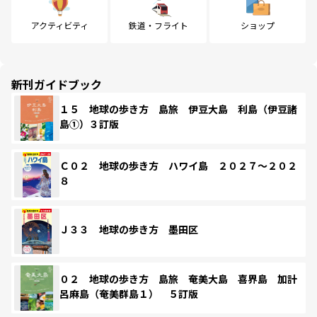
アクティビティ
鉄道・フライト
ショップ
新刊ガイドブック
１５ 地球の歩き方 島旅 伊豆大島 利島（伊豆諸
島①）３訂版
Ｃ０２ 地球の歩き方 ハワイ島 ２０２７～２０２
８
Ｊ３３ 地球の歩き方 墨田区
０２ 地球の歩き方 島旅 奄美大島 喜界島 加計
呂麻島（奄美群島１） ５訂版