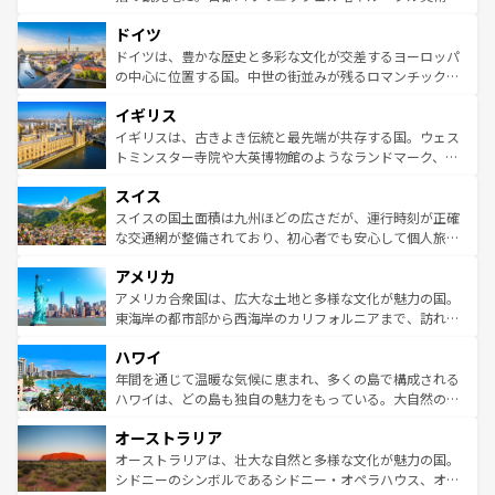
の城塞都市、穏やかなビーチリゾートまで多彩な表情を見
といった象徴的なスポットから、田舎町の古風な美しさま
せる。地方によって風土や気候が異なるスペインはその個
ドイツ
で、幅広い魅力が詰まっている。華麗な宮殿、歴史的な大
性で訪れる人を魅了する。 なお、新着のスペイン情報は
コ
聖堂、美しいビーチ、そして豊かな自然が、訪れる者を心
ドイツは、豊かな歴史と多彩な文化が交差するヨーロッパ
ンテンツ一覧
を参照してほしい。
から魅了する。また、フランスは美食の国としても知ら
の中心に位置する国。中世の街並みが残るロマンチック街
れ、フランス料理はユネスコ無形文化遺産にも登録されて
道から、未来を先取りするようなモダンな都市まで多様な
イギリス
いる。シャンパンの発祥地であるランス、プロヴァンスの
顔を持つこの国は、どこを歩いても飽きることがない。ベ
香り高いラベンダー畑など、多彩な楽しみ方が可能だ。さ
ルリンの文化的活気、バイエルン州のアルプスの絶景、そ
イギリスは、古きよき伝統と最先端が共存する国。ウェス
らに、パリ以外の地域にも魅力が溢れており、どの街角に
してライン川沿いのワイン畑といった風景は必見。ビール
トミンスター寺院や大英博物館のようなランドマーク、歴
も豊かな歴史と文化が息づいている。パリ以外の個性あふ
とソーセージを味わいながら地元の人と過ごす楽しい時間
史ある大学都市、美しい丘陵地帯や牧歌的な風景など、エ
れる地方に足を運ぶとそれぞれで全く異なる文化を体験で
スイス
は、お酒好きな人にはぜひ体験してほしい。 なお、新着の
リアごとに異なる魅力がある。また、優雅なアフタヌーン
きるだろう。 なお、新着のフランス情報は
コンテンツ一覧
ドイツ情報は
コンテンツ一覧
を参照してほしい。
ティー、ビール好きにはたまらない英国パブ、サッカー観
スイスの国土面積は九州ほどの広さだが、運行時刻が正確
を参照してほしい。
戦など、本場だからこそできる体験も豊富。イギリスを旅
な交通網が整備されており、初心者でも安心して個人旅行
して楽しみつくそう。 なお、新着のイギリス情報は
コンテ
を楽しめる。日本同様に時刻表どおりの旅が可能だ。中世
アメリカ
ンツ一覧
を参照してほしい。
の建物がそのまま残る町や、スイスならではのユニークな
博物館もあり、アルプス観光だけでなく町歩きも満喫する
アメリカ合衆国は、広大な土地と多様な文化が魅力の国。
ことができる。国民の所得が高いため物価も高いが、旅行
東海岸の都市部から西海岸のカリフォルニアまで、訪れる
者向けの交通パス提供のサービスもあり、うまく活用すれ
場所ごとに異なる風景と体験が待っている。ニューヨーク
ハワイ
ば市内交通費無料で観光を楽しむこともできる。 なお、新
のような巨大都市は、観光、ショッピング、エンターテイ
着のスイス情報は
コンテンツ一覧
を参照してほしい。
ンメントが詰まった刺激的なスポットだ。一方、アメリカ
年間を通じて温暖な気候に恵まれ、多くの島で構成される
西部には大自然が広がり、グランドキャニオンやイエロー
ハワイは、どの島も独自の魅力をもっている。大自然の神
ストーン国立公園といった絶景が堪能できる。さらに、南
秘を感じたいなら、火山が生み出した壮大な景観を誇るハ
オーストラリア
部のニューオーリンズでは、音楽と美食が融合した独特の
ワイ島は見逃せない。また、定番の観光地といえばオアフ
文化が魅力。旅行者はアメリカの各地域で異なる魅力を楽
島だが、静かな自然を求めるならマウイ島やカウアイ島が
オーストラリアは、壮大な自然と多様な文化が魅力の国。
しみながら、その多様性と豊かな歴史を感じることができ
おすすめ。エメラルドグリーンに輝く海をはじめ、豊かな
シドニーのシンボルであるシドニー・オペラハウス、オー