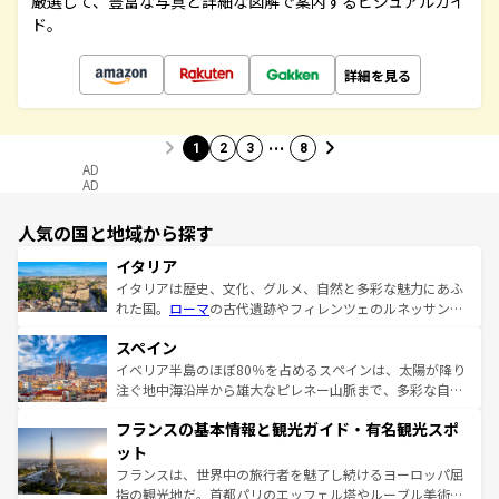
厳選して、豊富な写真と詳細な図解で案内するビジュアルガイ
ド。
詳細を見る
…
1
2
3
8
AD
AD
人気の国と地域から探す
イタリア
イタリアは歴史、文化、グルメ、自然と多彩な魅力にあふ
れた国。
ローマ
の古代遺跡やフィレンツェのルネッサンス
美術、ヴェネツィアの運河など、歴史あるスポットはもち
スペイン
ろん、トスカーナの美しい田園風景やアマルフィ海岸の絶
景など、自然景観も見逃せない。観光の合間には、本場の
イベリア半島のほぼ80％を占めるスペインは、太陽が降り
ピザやパスタなど、絶品のイタリア料理を堪能することも
注ぐ地中海沿岸から雄大なピレネー山脈まで、多彩な自然
できる。朝目覚めてから夜眠るまで、すべての瞬間を楽し
と文化が詰まったヨーロッパ屈指の旅行先だ。多様な地域
フランスの基本情報と観光ガイド・有名観光スポ
ませてくれるイタリアで、忘れられない旅をしてみよう！
文化が根付くこの国では、情熱的なフラメンコ、熱気あふ
なお、新着のイタリア情報は
コンテンツ一覧
を参照してほ
れる闘牛、そして美味しいタパスが生活の一部となってい
ット
しい。
る。首都マドリードの洗練された雰囲気や、バルセロナの
フランスは、世界中の旅行者を魅了し続けるヨーロッパ屈
アートに溢れた街角から、地方では古代ローマ遺跡や中世
指の観光地だ。首都パリのエッフェル塔やルーブル美術館