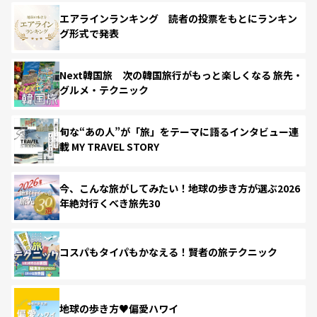
エアラインランキング 読者の投票をもとにランキン
グ形式で発表
Next韓国旅 次の韓国旅行がもっと楽しくなる 旅先・
グルメ・テクニック
旬な“あの人”が「旅」をテーマに語るインタビュー連
載 MY TRAVEL STORY
今、こんな旅がしてみたい！地球の歩き方が選ぶ2026
年絶対行くべき旅先30
コスパもタイパもかなえる！賢者の旅テクニック
地球の歩き方♥偏愛ハワイ