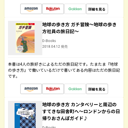
詳細を見る
地球の歩き方 ガチ冒険～地球の歩き
方社員の旅日記～
D-Books
2018.04.12 発売
本書は4人の旅好きによるただの旅日記です。たまたま『地球
の歩き方』で働いているだけで書いてある内容はただの旅日記
です。
詳細を見る
地球の歩き方 カンタベリーと周辺の
すてきな田舎町へ～ロンドンからの日
帰りおさんぽガイド♪
D-Books