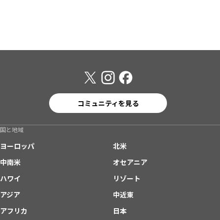
コミュニティを見る
国と地域
ヨーロッパ
北米
中南米
オセアニア
ハワイ
リゾート
アジア
中近東
アフリカ
日本