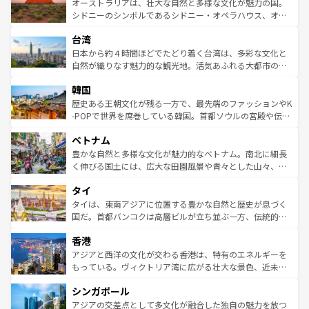
文化が魅力。旅行者はアメリカの各地域で異なる魅力を楽
島だが、静かな自然を求めるならマウイ島やカウアイ島が
オーストラリアは、壮大な自然と多様な文化が魅力の国。
しみながら、その多様性と豊かな歴史を感じることができ
おすすめ。エメラルドグリーンに輝く海をはじめ、豊かな
シドニーのシンボルであるシドニー・オペラハウス、オー
るだろう。車でのロードトリップや列車の旅も、アメリカ
文化や歴史が息づいている。「アロハスピリット」と呼ば
ストラリア東海岸北部に広がる大サンゴ礁地帯グレートバ
ならではの贅沢な旅のスタイルだ。 なお、新着のアメリカ
台湾
れるおもてなしの心で訪れる人々を迎えてくれるハワイの
リアリーフや大陸中央部にそびえるウルル（エアーズロッ
情報は
コンテンツ一覧
を参照してほしい。
人々、おいしいローカルフードやハワイアンミュージッ
ク）、タスマニアの美しい原生林やケアンズの熱帯雨林な
日本から約４時間ほどでたどり着く台湾は、多彩な文化と
ク、伝統的なフラダンスなど、すべてがハワイの魅力を彩
ど、見どころがたくさん。また、カフェやワイン、オージ
自然が織りなす魅力的な観光地。活気あふれる大都市の台
っている。訪れるたびに新しい発見と感動が待っているハ
ービーフなどの食文化も豊かで、美味しいものであふれて
北やノスタルジックな町並みが人気な九份（ジォウフェ
ワイを、存分に味わってほしい。 なお、新着のハワイ情報
韓国
いる。アクティビティも充実しており、サーフィンやダイ
ン）、静ひつな山岳地帯である台湾東部など、都市の喧騒
は
コンテンツ一覧
を参照してほしい。
ビング、ハイキングなど、アウトドア好きにはたまらな
と山間の静けさが共存しており、訪れる人に新しい発見と
歴史ある王朝文化が残る一方で、最先端のファッションやK
い。オーストラリアの多彩な魅力を存分に味わいつくそ
驚きをもたらしてくれる。また、奥深い台湾の食文化も魅
-POPで世界を席巻している韓国。首都ソウルの宮殿や伝統
う。 なお、新着のオーストラリア情報は
コンテンツ一覧
を
力で、夜市などの屋台グルメから高級料理、ヘルシーで美
家屋が並ぶエリアでは韓国の歴史と文化に浸ることがで
参照してほしい。
ベトナム
容にもいいと評判のスイーツなど、バラエティ豊かな料理
き、地方に足を延ばせば四季折々の自然美を楽しむことが
が味わえる。 なお、新着の台湾情報は
コンテンツ一覧
を参
できる。そして、キムチや焼肉、絶品のストリートフード
豊かな自然と多様な文化が魅力的なベトナム。南北に細長
照してほしい。
まで、さまざまな韓国料理が待っている。夜には、韓国な
く伸びる国土には、広大な田園風景や青々とした山々、世
らではのナイトライフも堪能できる。あたたかいホスピタ
界遺産に登録された壮大な自然景観が点在し、都市部では
タイ
リティに包まれながら、韓国の多彩な魅力を心ゆくまで味
急速な発展と共に伝統が息づく。ハノイの古い町並みやホ
わってみてほしい。 なお、新着の韓国情報は
コンテンツ一
ーチミン市のフランス統治時代の建物も、独特の雰囲気を
タイは、東南アジアに位置する豊かな自然と歴史が息づく
覧
を参照してほしい。
醸し出している。また、バラエティの豊かさとおいしさで
国だ。首都バンコクは高層ビルが立ち並ぶ一方、伝統的な
世界中の食通を魅了してやまないベトナム料理も魅力のひ
寺院や市場がいたるところに点在し、古きよき文化と現代
香港
とつ。フォーやバインミー、ベトナムコーヒーなどは、ぜ
の活気が交差している。北部ではチェンマイなどの山岳地
ひ現地で味わいたい。どの地域を訪れてもあたたかい人々
帯で自然と触れ合い、南部ではプーケットやクラビの美し
アジアと西洋の文化が交わる香港は、特有のエネルギーを
が旅行者を迎えてくれるので、きっと忘れられない旅にな
いビーチでリゾート気分を楽しむことができる。タイ料理
もっている。ヴィクトリア湾に広がる壮大な景色、近未来
るはずだ。 なお、新着のベトナム情報は
コンテンツ一覧
を
は世界的に有名で、屋台から高級レストランまで味覚を刺
的なアートスポット、そして歴史と現代が融合した町並
参照してほしい。
シンガポール
激する。気候は一年中温暖で、どの季節にも異なる楽しみ
み、どこを訪れても感動するはず。観光スポットが密集し
が待っている。親しみやすいタイの人々、仏教を中心とし
ており、効率よく見どころを回れるのも魅力。息をのむよ
アジアの交差点として多文化が融合した独自の魅力を放つ