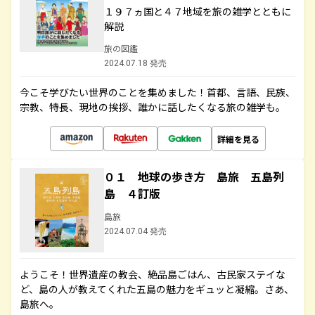
１９７ヵ国と４７地域を旅の雑学とともに
解説
旅の図鑑
2024.07.18 発売
今こそ学びたい世界のことを集めました！首都、言語、民族、
宗教、特長、現地の挨拶、誰かに話したくなる旅の雑学も。
詳細を見る
０１ 地球の歩き方 島旅 五島列
島 ４訂版
島旅
2024.07.04 発売
ようこそ！世界遺産の教会、絶品島ごはん、古民家ステイな
ど、島の人が教えてくれた五島の魅力をギュッと凝縮。さあ、
島旅へ。