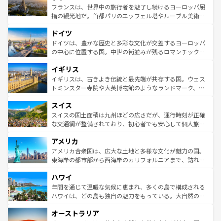
しい。
る。首都マドリードの洗練された雰囲気や、バルセロナの
フランスは、世界中の旅行者を魅了し続けるヨーロッパ屈
アートに溢れた街角から、地方では古代ローマ遺跡や中世
指の観光地だ。首都パリのエッフェル塔やルーブル美術館
の城塞都市、穏やかなビーチリゾートまで多彩な表情を見
といった象徴的なスポットから、田舎町の古風な美しさま
せる。地方によって風土や気候が異なるスペインはその個
ドイツ
で、幅広い魅力が詰まっている。華麗な宮殿、歴史的な大
性で訪れる人を魅了する。 なお、新着のスペイン情報は
コ
聖堂、美しいビーチ、そして豊かな自然が、訪れる者を心
ドイツは、豊かな歴史と多彩な文化が交差するヨーロッパ
ンテンツ一覧
を参照してほしい。
から魅了する。また、フランスは美食の国としても知ら
の中心に位置する国。中世の街並みが残るロマンチック街
れ、フランス料理はユネスコ無形文化遺産にも登録されて
道から、未来を先取りするようなモダンな都市まで多様な
イギリス
いる。シャンパンの発祥地であるランス、プロヴァンスの
顔を持つこの国は、どこを歩いても飽きることがない。ベ
香り高いラベンダー畑など、多彩な楽しみ方が可能だ。さ
ルリンの文化的活気、バイエルン州のアルプスの絶景、そ
イギリスは、古きよき伝統と最先端が共存する国。ウェス
らに、パリ以外の地域にも魅力が溢れており、どの街角に
してライン川沿いのワイン畑といった風景は必見。ビール
トミンスター寺院や大英博物館のようなランドマーク、歴
も豊かな歴史と文化が息づいている。パリ以外の個性あふ
とソーセージを味わいながら地元の人と過ごす楽しい時間
史ある大学都市、美しい丘陵地帯や牧歌的な風景など、エ
れる地方に足を運ぶとそれぞれで全く異なる文化を体験で
スイス
は、お酒好きな人にはぜひ体験してほしい。 なお、新着の
リアごとに異なる魅力がある。また、優雅なアフタヌーン
きるだろう。 なお、新着のフランス情報は
コンテンツ一覧
ドイツ情報は
コンテンツ一覧
を参照してほしい。
ティー、ビール好きにはたまらない英国パブ、サッカー観
スイスの国土面積は九州ほどの広さだが、運行時刻が正確
を参照してほしい。
戦など、本場だからこそできる体験も豊富。イギリスを旅
な交通網が整備されており、初心者でも安心して個人旅行
して楽しみつくそう。 なお、新着のイギリス情報は
コンテ
を楽しめる。日本同様に時刻表どおりの旅が可能だ。中世
アメリカ
ンツ一覧
を参照してほしい。
の建物がそのまま残る町や、スイスならではのユニークな
博物館もあり、アルプス観光だけでなく町歩きも満喫する
アメリカ合衆国は、広大な土地と多様な文化が魅力の国。
ことができる。国民の所得が高いため物価も高いが、旅行
東海岸の都市部から西海岸のカリフォルニアまで、訪れる
者向けの交通パス提供のサービスもあり、うまく活用すれ
場所ごとに異なる風景と体験が待っている。ニューヨーク
ハワイ
ば市内交通費無料で観光を楽しむこともできる。 なお、新
のような巨大都市は、観光、ショッピング、エンターテイ
着のスイス情報は
コンテンツ一覧
を参照してほしい。
ンメントが詰まった刺激的なスポットだ。一方、アメリカ
年間を通じて温暖な気候に恵まれ、多くの島で構成される
西部には大自然が広がり、グランドキャニオンやイエロー
ハワイは、どの島も独自の魅力をもっている。大自然の神
ストーン国立公園といった絶景が堪能できる。さらに、南
秘を感じたいなら、火山が生み出した壮大な景観を誇るハ
オーストラリア
部のニューオーリンズでは、音楽と美食が融合した独特の
ワイ島は見逃せない。また、定番の観光地といえばオアフ