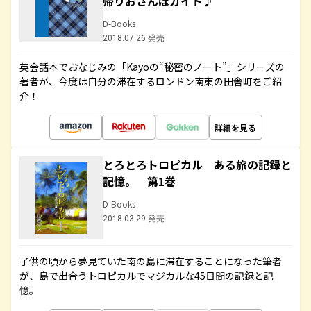
帰りおさんぽガイド♪
D-Books
2018.07.26 発売
英会話本でおなじみの「Kayoの“秘密のノート”」シリーズの
著者が、今度は自分の滞在するロンドン南東の田舎町をご紹
介！
詳細を見る
とろとろトロピカル ある旅の記録と
記憶。 第1巻
D-Books
2018.03.29 発売
子供の頃から夢見ていた南の島に滞在することになった筆者
が、島で出合うトロピカルでマジカルな45日間の記録と記
憶。