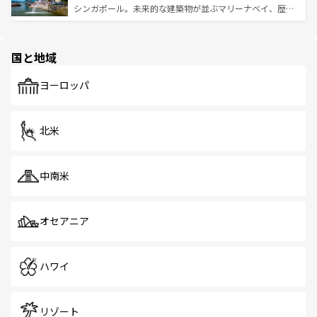
た文化、そして多様な観光資源が、訪れる旅人を魅了し続
うな絶景から文化的な体験まで、香港を存分に楽しみ尽く
シンガポール。未来的な建築物が並ぶマリーナベイ、歴史
ける。 なお、新着のタイ情報は
コンテンツ一覧
を参照して
そう。 なお、新着の香港情報は
コンテンツ一覧
を参照して
と伝統を感じられるエスニックタウン、多数の緑豊かな公
ほしい。
ほしい。
園や自然保護区など、自然が調和した近代的な景観と文化
の多様性あふれるカラフルな町は、どこを歩いても新しい
国と地域
発見がある。さらに、治安のよさや充実した公共交通機関
も、旅行者にとっては魅力的なポイント。グルメも豊富
で、ホーカーズは地元の風情を楽しめる外せないスポット
ヨーロッパ
だ。訪れる人を飽きさせないシンガポールで、多様な魅力
を体感しよう。 なお、新着のシンガポール情報は
コンテン
ツ一覧
を参照してほしい。
北米
中南米
オセアニア
ハワイ
リゾート