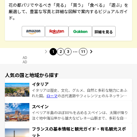
花の都パリでやるべき「見る」「買う」「食べる」「遊ぶ」を
厳選して、豊富な写真と詳細な図解で案内するビジュアルガイ
ド。
詳細を見る
…
1
2
3
11
AD
AD
人気の国と地域から探す
イタリア
イタリアは歴史、文化、グルメ、自然と多彩な魅力にあふ
れた国。
ローマ
の古代遺跡やフィレンツェのルネッサンス
美術、ヴェネツィアの運河など、歴史あるスポットはもち
スペイン
ろん、トスカーナの美しい田園風景やアマルフィ海岸の絶
景など、自然景観も見逃せない。観光の合間には、本場の
イベリア半島のほぼ80％を占めるスペインは、太陽が降り
ピザやパスタなど、絶品のイタリア料理を堪能することも
注ぐ地中海沿岸から雄大なピレネー山脈まで、多彩な自然
できる。朝目覚めてから夜眠るまで、すべての瞬間を楽し
と文化が詰まったヨーロッパ屈指の旅行先だ。多様な地域
フランスの基本情報と観光ガイド・有名観光スポ
ませてくれるイタリアで、忘れられない旅をしてみよう！
文化が根付くこの国では、情熱的なフラメンコ、熱気あふ
なお、新着のイタリア情報は
コンテンツ一覧
を参照してほ
れる闘牛、そして美味しいタパスが生活の一部となってい
ット