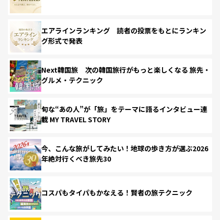
エアラインランキング 読者の投票をもとにランキン
グ形式で発表
Next韓国旅 次の韓国旅行がもっと楽しくなる 旅先・
グルメ・テクニック
旬な“あの人”が「旅」をテーマに語るインタビュー連
載 MY TRAVEL STORY
今、こんな旅がしてみたい！地球の歩き方が選ぶ2026
年絶対行くべき旅先30
コスパもタイパもかなえる！賢者の旅テクニック