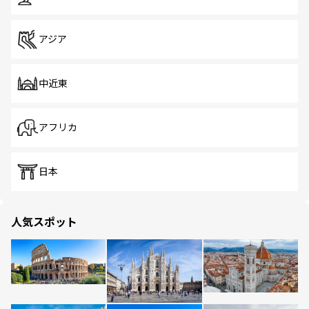
アジア
中近東
アフリカ
日本
人気スポット