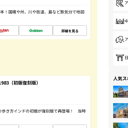
図本！国境や州、川や街道、島など旅気分で地図
詳細を見る
人気ス
-1983（初版復刻版）
球の歩き方インドの初版が復刻版で再登場！ 当時