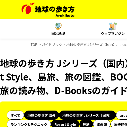
国と地域
ウェブマガジン
TOP
ガイドブック
地球の歩き方 Jシリーズ（国内）、aruco
地球の歩き方 Jシリーズ（国内）、
t Style、島旅、旅の図鑑、BO
旅の読み物、D-Booksのガイ
すべて
地球の歩き方 海外
地球の歩き方 Jシリーズ（国内）
aru
ランキング&テクニック
Resort Style
島旅
御朱印
歴史時