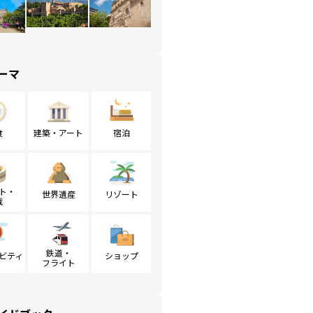
ーマ
食
建築・アート
宿泊
ト・
世界遺産
リゾート
戦
鉄道・
ビティ
ショップ
フライト