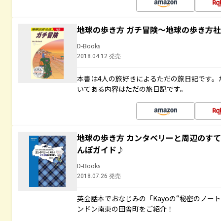
地球の歩き方 ガチ冒険～地球の歩き方
D-Books
2018.04.12 発売
本書は4人の旅好きによるただの旅日記です。
いてある内容はただの旅日記です。
地球の歩き方 カンタベリーと周辺のす
んぽガイド♪
D-Books
2018.07.26 発売
英会話本でおなじみの「Kayoの“秘密のノー
ンドン南東の田舎町をご紹介！