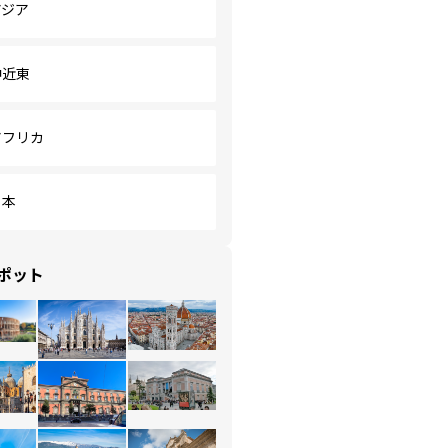
アジア
中近東
アフリカ
日本
ポット