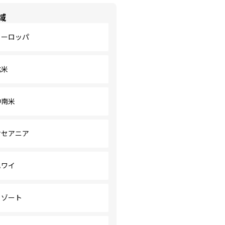
域
ヨーロッパ
北米
中南米
オセアニア
ハワイ
リゾート