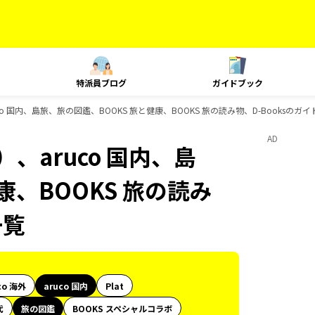
特派員ブログ
ガイドブック
o 国内、島旅、旅の図鑑、BOOKS 旅と健康、BOOKS 旅の読み物、D-Booksのガ
AD
、aruco 国内、島
康、BOOKS 旅の読み
一覧
co 海外
aruco 国内
Plat
代
旅の図鑑
BOOKS スペシャルコラボ