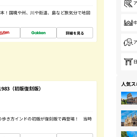
図本！国境や州、川や街道、島など旅気分で地図
詳細を見る
人気ス
-1983（初版復刻版）
球の歩き方インドの初版が復刻版で再登場！ 当時