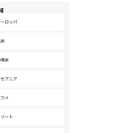
域
ヨーロッパ
北米
中南米
オセアニア
ハワイ
リゾート