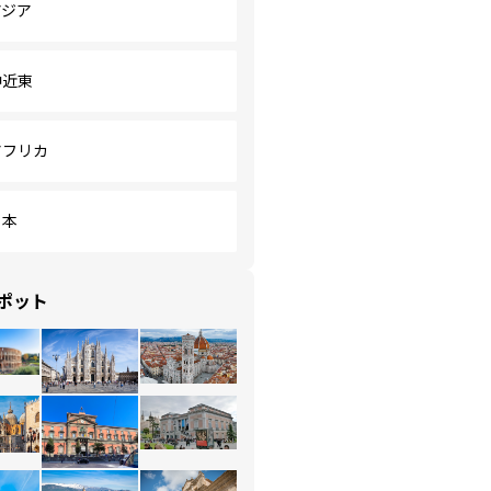
アジア
中近東
アフリカ
日本
ポット