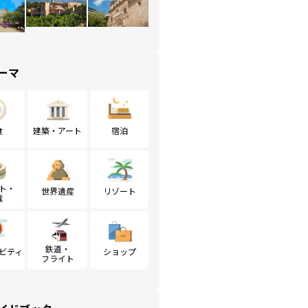
ーマ
食
建築・アート
宿泊
ト・
世界遺産
リゾート
戦
鉄道・
ビティ
ショップ
フライト