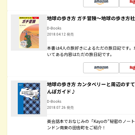
地球の歩き方 ガチ冒険～地球の歩き方
D-Books
2018.04.12 発売
本書は4人の旅好きによるただの旅日記です。
いてある内容はただの旅日記です。
地球の歩き方 カンタベリーと周辺のす
んぽガイド♪
D-Books
2018.07.26 発売
英会話本でおなじみの「Kayoの“秘密のノー
ンドン南東の田舎町をご紹介！