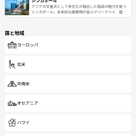
シンガポール
激する。気候は一年中温暖で、どの季節にも異なる楽しみ
み、どこを訪れても感動するはず。観光スポットが密集し
が待っている。親しみやすいタイの人々、仏教を中心とし
ており、効率よく見どころを回れるのも魅力。息をのむよ
アジアの交差点として多文化が融合した独自の魅力を放つ
た文化、そして多様な観光資源が、訪れる旅人を魅了し続
うな絶景から文化的な体験まで、香港を存分に楽しみ尽く
シンガポール。未来的な建築物が並ぶマリーナベイ、歴史
ける。 なお、新着のタイ情報は
コンテンツ一覧
を参照して
そう。 なお、新着の香港情報は
コンテンツ一覧
を参照して
と伝統を感じられるエスニックタウン、多数の緑豊かな公
ほしい。
ほしい。
園や自然保護区など、自然が調和した近代的な景観と文化
の多様性あふれるカラフルな町は、どこを歩いても新しい
国と地域
発見がある。さらに、治安のよさや充実した公共交通機関
も、旅行者にとっては魅力的なポイント。グルメも豊富
で、ホーカーズは地元の風情を楽しめる外せないスポット
ヨーロッパ
だ。訪れる人を飽きさせないシンガポールで、多様な魅力
を体感しよう。 なお、新着のシンガポール情報は
コンテン
ツ一覧
を参照してほしい。
北米
中南米
オセアニア
ハワイ