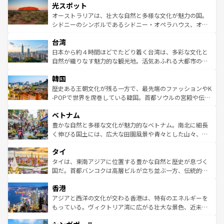
文化が魅力。旅行者はアメリカの各地域で異なる魅力を楽
島だが、静かな自然を求めるならマウイ島やカウアイ島が
光スポット
しみながら、その多様性と豊かな歴史を感じることができ
おすすめ。エメラルドグリーンに輝く海をはじめ、豊かな
オーストラリアは、壮大な自然と多様な文化が魅力の国。
るだろう。車でのロードトリップや列車の旅も、アメリカ
文化や歴史が息づいている。「アロハスピリット」と呼ば
シドニーのシンボルであるシドニー・オペラハウス、オー
ならではの贅沢な旅のスタイルだ。 なお、新着のアメリカ
れるおもてなしの心で訪れる人々を迎えてくれるハワイの
ストラリア東海岸北部に広がる大サンゴ礁地帯グレートバ
情報は
コンテンツ一覧
を参照してほしい。
人々、おいしいローカルフードやハワイアンミュージッ
台湾
リアリーフや大陸中央部にそびえるウルル（エアーズロッ
ク、伝統的なフラダンスなど、すべてがハワイの魅力を彩
ク）、タスマニアの美しい原生林やケアンズの熱帯雨林な
日本から約４時間ほどでたどり着く台湾は、多彩な文化と
っている。訪れるたびに新しい発見と感動が待っているハ
ど、見どころがたくさん。また、カフェやワイン、オージ
自然が織りなす魅力的な観光地。活気あふれる大都市の台
ワイを、存分に味わってほしい。 なお、新着のハワイ情報
ービーフなどの食文化も豊かで、美味しいものであふれて
北やノスタルジックな町並みが人気な九份（ジォウフェ
は
コンテンツ一覧
を参照してほしい。
韓国
いる。アクティビティも充実しており、サーフィンやダイ
ン）、静ひつな山岳地帯である台湾東部など、都市の喧騒
ビング、ハイキングなど、アウトドア好きにはたまらな
と山間の静けさが共存しており、訪れる人に新しい発見と
歴史ある王朝文化が残る一方で、最先端のファッションやK
い。オーストラリアの多彩な魅力を存分に味わいつくそ
驚きをもたらしてくれる。また、奥深い台湾の食文化も魅
-POPで世界を席巻している韓国。首都ソウルの宮殿や伝統
う。 なお、新着のオーストラリア情報は
コンテンツ一覧
を
力で、夜市などの屋台グルメから高級料理、ヘルシーで美
家屋が並ぶエリアでは韓国の歴史と文化に浸ることがで
参照してほしい。
ベトナム
容にもいいと評判のスイーツなど、バラエティ豊かな料理
き、地方に足を延ばせば四季折々の自然美を楽しむことが
が味わえる。 なお、新着の台湾情報は
コンテンツ一覧
を参
できる。そして、キムチや焼肉、絶品のストリートフード
豊かな自然と多様な文化が魅力的なベトナム。南北に細長
照してほしい。
まで、さまざまな韓国料理が待っている。夜には、韓国な
く伸びる国土には、広大な田園風景や青々とした山々、世
らではのナイトライフも堪能できる。あたたかいホスピタ
界遺産に登録された壮大な自然景観が点在し、都市部では
タイ
リティに包まれながら、韓国の多彩な魅力を心ゆくまで味
急速な発展と共に伝統が息づく。ハノイの古い町並みやホ
わってみてほしい。 なお、新着の韓国情報は
コンテンツ一
ーチミン市のフランス統治時代の建物も、独特の雰囲気を
タイは、東南アジアに位置する豊かな自然と歴史が息づく
覧
を参照してほしい。
醸し出している。また、バラエティの豊かさとおいしさで
国だ。首都バンコクは高層ビルが立ち並ぶ一方、伝統的な
世界中の食通を魅了してやまないベトナム料理も魅力のひ
寺院や市場がいたるところに点在し、古きよき文化と現代
香港
とつ。フォーやバインミー、ベトナムコーヒーなどは、ぜ
の活気が交差している。北部ではチェンマイなどの山岳地
ひ現地で味わいたい。どの地域を訪れてもあたたかい人々
帯で自然と触れ合い、南部ではプーケットやクラビの美し
アジアと西洋の文化が交わる香港は、特有のエネルギーを
が旅行者を迎えてくれるので、きっと忘れられない旅にな
いビーチでリゾート気分を楽しむことができる。タイ料理
もっている。ヴィクトリア湾に広がる壮大な景色、近未来
るはずだ。 なお、新着のベトナム情報は
コンテンツ一覧
を
は世界的に有名で、屋台から高級レストランまで味覚を刺
的なアートスポット、そして歴史と現代が融合した町並
参照してほしい。