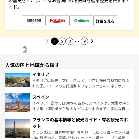
の歴史をたどり、今なお各国に残る史跡を巡る歴史を旅するガ
イド。
詳細を見る
…
1
2
3
9
AD
AD
人気の国と地域から探す
イタリア
イタリアは歴史、文化、グルメ、自然と多彩な魅力にあふ
れた国。
ローマ
の古代遺跡やフィレンツェのルネッサンス
美術、ヴェネツィアの運河など、歴史あるスポットはもち
スペイン
ろん、トスカーナの美しい田園風景やアマルフィ海岸の絶
景など、自然景観も見逃せない。観光の合間には、本場の
イベリア半島のほぼ80％を占めるスペインは、太陽が降り
ピザやパスタなど、絶品のイタリア料理を堪能することも
注ぐ地中海沿岸から雄大なピレネー山脈まで、多彩な自然
できる。朝目覚めてから夜眠るまで、すべての瞬間を楽し
と文化が詰まったヨーロッパ屈指の旅行先だ。多様な地域
フランスの基本情報と観光ガイド・有名観光スポ
ませてくれるイタリアで、忘れられない旅をしてみよう！
文化が根付くこの国では、情熱的なフラメンコ、熱気あふ
なお、新着のイタリア情報は
コンテンツ一覧
を参照してほ
れる闘牛、そして美味しいタパスが生活の一部となってい
ット
しい。
る。首都マドリードの洗練された雰囲気や、バルセロナの
フランスは、世界中の旅行者を魅了し続けるヨーロッパ屈
アートに溢れた街角から、地方では古代ローマ遺跡や中世
指の観光地だ。首都パリのエッフェル塔やルーブル美術館