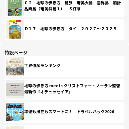
０２ 地球の歩き方 島旅 奄美大島 喜界島 加計
呂麻島（奄美群島１） ５訂版
Ｄ１７ 地球の歩き方 タイ ２０２７～２０２８
特設ページ
世界遺産ランキング
地球の歩き方 meets クリストファー・ノーラン監督
最新作『オデュッセイア』
準備も滞在もスマートに！ トラベルハック2026