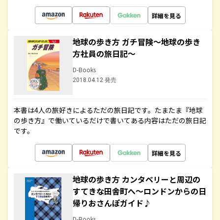
詳細を見る
地球の歩き方 ガチ冒険～地球の歩き
方社員の旅日記～
D-Books
2018.04.12 発売
本書は4人の旅好きによるただの旅日記です。たまたま『地球
の歩き方』で働いているだけで書いてある内容はただの旅日記
です。
詳細を見る
地球の歩き方 カンタベリーと周辺の
すてきな田舎町へ～ロンドンからの日
帰りおさんぽガイド♪
D-Books