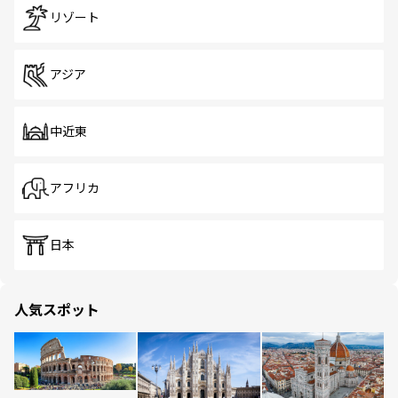
リゾート
アジア
中近東
アフリカ
日本
人気スポット