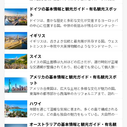
の城塞都市、穏やかなビーチリゾートまで多彩な表情を見
といった象徴的なスポットから、田舎町の古風な美しさま
せる。地方によって風土や気候が異なるスペインはその個
ドイツの基本情報と観光ガイド・有名観光スポッ
で、幅広い魅力が詰まっている。華麗な宮殿、歴史的な大
性で訪れる人を魅了する。 なお、新着のスペイン情報は
コ
聖堂、美しいビーチ、そして豊かな自然が、訪れる者を心
ト
ンテンツ一覧
を参照してほしい。
から魅了する。また、フランスは美食の国としても知ら
ドイツは、豊かな歴史と多彩な文化が交差するヨーロッパ
れ、フランス料理はユネスコ無形文化遺産にも登録されて
の中心に位置する国。中世の街並みが残るロマンチック街
いる。シャンパンの発祥地であるランス、プロヴァンスの
道から、未来を先取りするようなモダンな都市まで多様な
香り高いラベンダー畑など、多彩な楽しみ方が可能だ。さ
イギリス
顔を持つこの国は、どこを歩いても飽きることがない。ベ
らに、パリ以外の地域にも魅力が溢れており、どの街角に
ルリンの文化的活気、バイエルン州のアルプスの絶景、そ
イギリスは、古きよき伝統と最先端が共存する国。ウェス
も豊かな歴史と文化が息づいている。パリ以外の個性あふ
してライン川沿いのワイン畑といった風景は必見。ビール
トミンスター寺院や大英博物館のようなランドマーク、歴
れる地方に足を運ぶとそれぞれで全く異なる文化を体験で
とソーセージを味わいながら地元の人と過ごす楽しい時間
史ある大学都市、美しい丘陵地帯や牧歌的な風景など、エ
きるだろう。 なお、新着のフランス情報は
コンテンツ一覧
スイス
は、お酒好きな人にはぜひ体験してほしい。 なお、新着の
リアごとに異なる魅力がある。また、優雅なアフタヌーン
を参照してほしい。
ドイツ情報は
コンテンツ一覧
を参照してほしい。
ティー、ビール好きにはたまらない英国パブ、サッカー観
スイスの国土面積は九州ほどの広さだが、運行時刻が正確
戦など、本場だからこそできる体験も豊富。イギリスを旅
な交通網が整備されており、初心者でも安心して個人旅行
して楽しみつくそう。 なお、新着のイギリス情報は
コンテ
を楽しめる。日本同様に時刻表どおりの旅が可能だ。中世
アメリカの基本情報と観光ガイド・有名観光スポ
ンツ一覧
を参照してほしい。
の建物がそのまま残る町や、スイスならではのユニークな
博物館もあり、アルプス観光だけでなく町歩きも満喫する
ット
ことができる。国民の所得が高いため物価も高いが、旅行
アメリカ合衆国は、広大な土地と多様な文化が魅力の国。
者向けの交通パス提供のサービスもあり、うまく活用すれ
東海岸の都市部から西海岸のカリフォルニアまで、訪れる
ば市内交通費無料で観光を楽しむこともできる。 なお、新
場所ごとに異なる風景と体験が待っている。ニューヨーク
着のスイス情報は
コンテンツ一覧
を参照してほしい。
ハワイ
のような巨大都市は、観光、ショッピング、エンターテイ
ンメントが詰まった刺激的なスポットだ。一方、アメリカ
年間を通じて温暖な気候に恵まれ、多くの島で構成される
西部には大自然が広がり、グランドキャニオンやイエロー
ハワイは、どの島も独自の魅力をもっている。大自然の神
ストーン国立公園といった絶景が堪能できる。さらに、南
秘を感じたいなら、火山が生み出した壮大な景観を誇るハ
オーストラリアの基本情報と観光ガイド・有名観
部のニューオーリンズでは、音楽と美食が融合した独特の
ワイ島は見逃せない。また、定番の観光地といえばオアフ