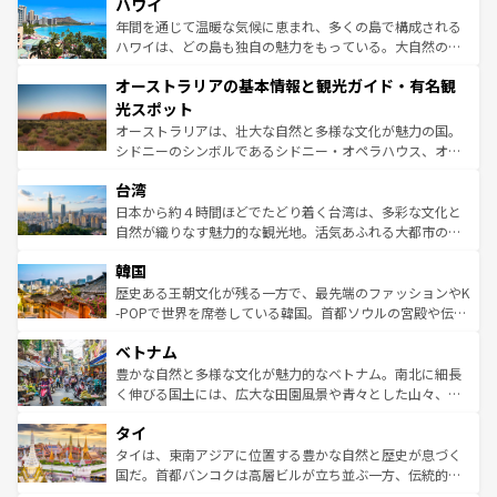
着のスイス情報は
コンテンツ一覧
を参照してほしい。
ハワイ
のような巨大都市は、観光、ショッピング、エンターテイ
ンメントが詰まった刺激的なスポットだ。一方、アメリカ
年間を通じて温暖な気候に恵まれ、多くの島で構成される
西部には大自然が広がり、グランドキャニオンやイエロー
ハワイは、どの島も独自の魅力をもっている。大自然の神
ストーン国立公園といった絶景が堪能できる。さらに、南
秘を感じたいなら、火山が生み出した壮大な景観を誇るハ
オーストラリアの基本情報と観光ガイド・有名観
部のニューオーリンズでは、音楽と美食が融合した独特の
ワイ島は見逃せない。また、定番の観光地といえばオアフ
文化が魅力。旅行者はアメリカの各地域で異なる魅力を楽
島だが、静かな自然を求めるならマウイ島やカウアイ島が
光スポット
しみながら、その多様性と豊かな歴史を感じることができ
おすすめ。エメラルドグリーンに輝く海をはじめ、豊かな
オーストラリアは、壮大な自然と多様な文化が魅力の国。
るだろう。車でのロードトリップや列車の旅も、アメリカ
文化や歴史が息づいている。「アロハスピリット」と呼ば
シドニーのシンボルであるシドニー・オペラハウス、オー
ならではの贅沢な旅のスタイルだ。 なお、新着のアメリカ
れるおもてなしの心で訪れる人々を迎えてくれるハワイの
ストラリア東海岸北部に広がる大サンゴ礁地帯グレートバ
情報は
コンテンツ一覧
を参照してほしい。
人々、おいしいローカルフードやハワイアンミュージッ
台湾
リアリーフや大陸中央部にそびえるウルル（エアーズロッ
ク、伝統的なフラダンスなど、すべてがハワイの魅力を彩
ク）、タスマニアの美しい原生林やケアンズの熱帯雨林な
日本から約４時間ほどでたどり着く台湾は、多彩な文化と
っている。訪れるたびに新しい発見と感動が待っているハ
ど、見どころがたくさん。また、カフェやワイン、オージ
自然が織りなす魅力的な観光地。活気あふれる大都市の台
ワイを、存分に味わってほしい。 なお、新着のハワイ情報
ービーフなどの食文化も豊かで、美味しいものであふれて
北やノスタルジックな町並みが人気な九份（ジォウフェ
は
コンテンツ一覧
を参照してほしい。
韓国
いる。アクティビティも充実しており、サーフィンやダイ
ン）、静ひつな山岳地帯である台湾東部など、都市の喧騒
ビング、ハイキングなど、アウトドア好きにはたまらな
と山間の静けさが共存しており、訪れる人に新しい発見と
歴史ある王朝文化が残る一方で、最先端のファッションやK
い。オーストラリアの多彩な魅力を存分に味わいつくそ
驚きをもたらしてくれる。また、奥深い台湾の食文化も魅
-POPで世界を席巻している韓国。首都ソウルの宮殿や伝統
う。 なお、新着のオーストラリア情報は
コンテンツ一覧
を
力で、夜市などの屋台グルメから高級料理、ヘルシーで美
家屋が並ぶエリアでは韓国の歴史と文化に浸ることがで
参照してほしい。
ベトナム
容にもいいと評判のスイーツなど、バラエティ豊かな料理
き、地方に足を延ばせば四季折々の自然美を楽しむことが
が味わえる。 なお、新着の台湾情報は
コンテンツ一覧
を参
できる。そして、キムチや焼肉、絶品のストリートフード
豊かな自然と多様な文化が魅力的なベトナム。南北に細長
照してほしい。
まで、さまざまな韓国料理が待っている。夜には、韓国な
く伸びる国土には、広大な田園風景や青々とした山々、世
らではのナイトライフも堪能できる。あたたかいホスピタ
界遺産に登録された壮大な自然景観が点在し、都市部では
タイ
リティに包まれながら、韓国の多彩な魅力を心ゆくまで味
急速な発展と共に伝統が息づく。ハノイの古い町並みやホ
わってみてほしい。 なお、新着の韓国情報は
コンテンツ一
ーチミン市のフランス統治時代の建物も、独特の雰囲気を
タイは、東南アジアに位置する豊かな自然と歴史が息づく
覧
を参照してほしい。
醸し出している。また、バラエティの豊かさとおいしさで
国だ。首都バンコクは高層ビルが立ち並ぶ一方、伝統的な
世界中の食通を魅了してやまないベトナム料理も魅力のひ
寺院や市場がいたるところに点在し、古きよき文化と現代