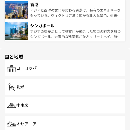
香港
とつ。フォーやバインミー、ベトナムコーヒーなどは、ぜ
の活気が交差している。北部ではチェンマイなどの山岳地
ひ現地で味わいたい。どの地域を訪れてもあたたかい人々
帯で自然と触れ合い、南部ではプーケットやクラビの美し
アジアと西洋の文化が交わる香港は、特有のエネルギーを
が旅行者を迎えてくれるので、きっと忘れられない旅にな
いビーチでリゾート気分を楽しむことができる。タイ料理
もっている。ヴィクトリア湾に広がる壮大な景色、近未来
るはずだ。 なお、新着のベトナム情報は
コンテンツ一覧
を
は世界的に有名で、屋台から高級レストランまで味覚を刺
的なアートスポット、そして歴史と現代が融合した町並
参照してほしい。
シンガポール
激する。気候は一年中温暖で、どの季節にも異なる楽しみ
み、どこを訪れても感動するはず。観光スポットが密集し
が待っている。親しみやすいタイの人々、仏教を中心とし
ており、効率よく見どころを回れるのも魅力。息をのむよ
アジアの交差点として多文化が融合した独自の魅力を放つ
た文化、そして多様な観光資源が、訪れる旅人を魅了し続
うな絶景から文化的な体験まで、香港を存分に楽しみ尽く
シンガポール。未来的な建築物が並ぶマリーナベイ、歴史
ける。 なお、新着のタイ情報は
コンテンツ一覧
を参照して
そう。 なお、新着の香港情報は
コンテンツ一覧
を参照して
と伝統を感じられるエスニックタウン、多数の緑豊かな公
ほしい。
ほしい。
園や自然保護区など、自然が調和した近代的な景観と文化
の多様性あふれるカラフルな町は、どこを歩いても新しい
国と地域
発見がある。さらに、治安のよさや充実した公共交通機関
も、旅行者にとっては魅力的なポイント。グルメも豊富
で、ホーカーズは地元の風情を楽しめる外せないスポット
ヨーロッパ
だ。訪れる人を飽きさせないシンガポールで、多様な魅力
を体感しよう。 なお、新着のシンガポール情報は
コンテン
ツ一覧
を参照してほしい。
北米
中南米
オセアニア