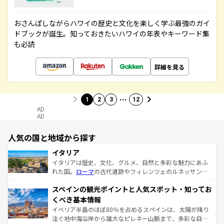
おさんぽしながらハワイの歴史と文化を楽しく学ぶ最強のガイ
ドブックが誕生。知っておきたいハワイの年表やキーワード集
も必読
詳細を見る
…
1
2
3
12
AD
AD
人気の国と地域から探す
イタリア
イタリアは歴史、文化、グルメ、自然と多彩な魅力にあふ
れた国。
ローマ
の古代遺跡やフィレンツェのルネッサンス
美術、ヴェネツィアの運河など、歴史あるスポットはもち
スペインの観光ポイントと人気スポット・知ってお
ろん、トスカーナの美しい田園風景やアマルフィ海岸の絶
景など、自然景観も見逃せない。観光の合間には、本場の
くべき基本情報
ピザやパスタなど、絶品のイタリア料理を堪能することも
イベリア半島のほぼ80％を占めるスペインは、太陽が降り
できる。朝目覚めてから夜眠るまで、すべての瞬間を楽し
注ぐ地中海沿岸から雄大なピレネー山脈まで、多彩な自然