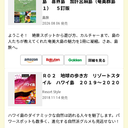
島 喜界島 加計呂麻島（奄美群島
１） ５訂版
島旅
2026.08.06 発売
ようこそ！ 絶景スポットから遊び方、カルチャーまで、島の
人たちが教えてくれた奄美大島の魅力を1冊に凝縮。さあ、島
旅へ。
詳細を見る
Ｒ０２ 地球の歩き方 リゾートスタ
イル ハワイ島 ２０１９～２０２０
Resort Style
2018.11.14 発売
ハワイ島のダイナミックな自然は訪れる人々を魅了します。パ
ワースポットも数多く、進化する自然派グルメも見逃せない！