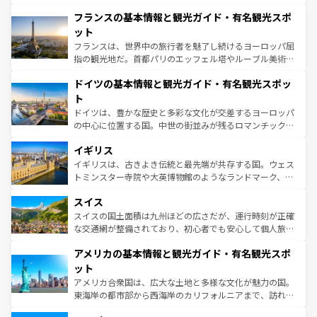
ませてくれるイタリアで、忘れられない旅をしてみよう！
と文化が詰まったヨーロッパ屈指の旅行先だ。多様な地域
なお、新着のイタリア情報は
コンテンツ一覧
を参照してほ
フランスの基本情報と観光ガイド・有名観光スポ
文化が根付くこの国では、情熱的なフラメンコ、熱気あふ
しい。
れる闘牛、そして美味しいタパスが生活の一部となってい
ット
る。首都マドリードの洗練された雰囲気や、バルセロナの
フランスは、世界中の旅行者を魅了し続けるヨーロッパ屈
アートに溢れた街角から、地方では古代ローマ遺跡や中世
指の観光地だ。首都パリのエッフェル塔やルーブル美術館
の城塞都市、穏やかなビーチリゾートまで多彩な表情を見
といった象徴的なスポットから、田舎町の古風な美しさま
せる。地方によって風土や気候が異なるスペインはその個
ドイツの基本情報と観光ガイド・有名観光スポッ
で、幅広い魅力が詰まっている。華麗な宮殿、歴史的な大
性で訪れる人を魅了する。 なお、新着のスペイン情報は
コ
聖堂、美しいビーチ、そして豊かな自然が、訪れる者を心
ト
ンテンツ一覧
を参照してほしい。
から魅了する。また、フランスは美食の国としても知ら
ドイツは、豊かな歴史と多彩な文化が交差するヨーロッパ
れ、フランス料理はユネスコ無形文化遺産にも登録されて
の中心に位置する国。中世の街並みが残るロマンチック街
いる。シャンパンの発祥地であるランス、プロヴァンスの
道から、未来を先取りするようなモダンな都市まで多様な
香り高いラベンダー畑など、多彩な楽しみ方が可能だ。さ
イギリス
顔を持つこの国は、どこを歩いても飽きることがない。ベ
らに、パリ以外の地域にも魅力が溢れており、どの街角に
ルリンの文化的活気、バイエルン州のアルプスの絶景、そ
イギリスは、古きよき伝統と最先端が共存する国。ウェス
も豊かな歴史と文化が息づいている。パリ以外の個性あふ
してライン川沿いのワイン畑といった風景は必見。ビール
トミンスター寺院や大英博物館のようなランドマーク、歴
れる地方に足を運ぶとそれぞれで全く異なる文化を体験で
とソーセージを味わいながら地元の人と過ごす楽しい時間
史ある大学都市、美しい丘陵地帯や牧歌的な風景など、エ
きるだろう。 なお、新着のフランス情報は
コンテンツ一覧
スイス
は、お酒好きな人にはぜひ体験してほしい。 なお、新着の
リアごとに異なる魅力がある。また、優雅なアフタヌーン
を参照してほしい。
ドイツ情報は
コンテンツ一覧
を参照してほしい。
ティー、ビール好きにはたまらない英国パブ、サッカー観
スイスの国土面積は九州ほどの広さだが、運行時刻が正確
戦など、本場だからこそできる体験も豊富。イギリスを旅
な交通網が整備されており、初心者でも安心して個人旅行
して楽しみつくそう。 なお、新着のイギリス情報は
コンテ
を楽しめる。日本同様に時刻表どおりの旅が可能だ。中世
アメリカの基本情報と観光ガイド・有名観光スポ
ンツ一覧
を参照してほしい。
の建物がそのまま残る町や、スイスならではのユニークな
博物館もあり、アルプス観光だけでなく町歩きも満喫する
ット
ことができる。国民の所得が高いため物価も高いが、旅行
アメリカ合衆国は、広大な土地と多様な文化が魅力の国。
者向けの交通パス提供のサービスもあり、うまく活用すれ
東海岸の都市部から西海岸のカリフォルニアまで、訪れる
ば市内交通費無料で観光を楽しむこともできる。 なお、新
場所ごとに異なる風景と体験が待っている。ニューヨーク