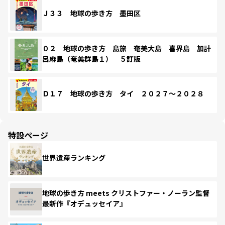
Ｊ３３ 地球の歩き方 墨田区
０２ 地球の歩き方 島旅 奄美大島 喜界島 加計
呂麻島（奄美群島１） ５訂版
Ｄ１７ 地球の歩き方 タイ ２０２７～２０２８
特設ページ
世界遺産ランキング
地球の歩き方 meets クリストファー・ノーラン監督
最新作『オデュッセイア』