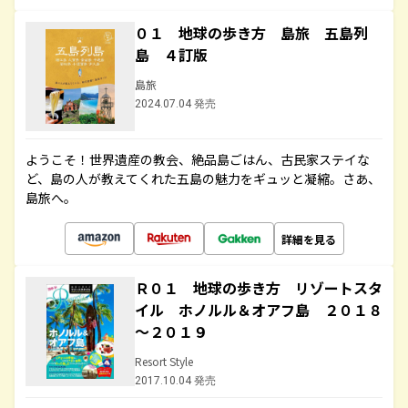
０１ 地球の歩き方 島旅 五島列
島 ４訂版
島旅
2024.07.04 発売
ようこそ！世界遺産の教会、絶品島ごはん、古民家ステイな
ど、島の人が教えてくれた五島の魅力をギュッと凝縮。さあ、
島旅へ。
詳細を見る
Ｒ０１ 地球の歩き方 リゾートスタ
イル ホノルル＆オアフ島 ２０１８
～２０１９
Resort Style
2017.10.04 発売