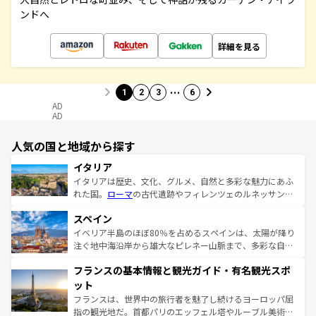
ンドへ
詳細を見る
…
1
2
3
6
AD
AD
人気の国と地域から探す
イタリア
イタリアは歴史、文化、グルメ、自然と多彩な魅力にあふ
れた国。
ローマ
の古代遺跡やフィレンツェのルネッサンス
美術、ヴェネツィアの運河など、歴史あるスポットはもち
スペイン
ろん、トスカーナの美しい田園風景やアマルフィ海岸の絶
景など、自然景観も見逃せない。観光の合間には、本場の
イベリア半島のほぼ80％を占めるスペインは、太陽が降り
ピザやパスタなど、絶品のイタリア料理を堪能することも
注ぐ地中海沿岸から雄大なピレネー山脈まで、多彩な自然
できる。朝目覚めてから夜眠るまで、すべての瞬間を楽し
と文化が詰まったヨーロッパ屈指の旅行先だ。多様な地域
フランスの基本情報と観光ガイド・有名観光スポ
ませてくれるイタリアで、忘れられない旅をしてみよう！
文化が根付くこの国では、情熱的なフラメンコ、熱気あふ
なお、新着のイタリア情報は
コンテンツ一覧
を参照してほ
れる闘牛、そして美味しいタパスが生活の一部となってい
ット
しい。
る。首都マドリードの洗練された雰囲気や、バルセロナの
フランスは、世界中の旅行者を魅了し続けるヨーロッパ屈
アートに溢れた街角から、地方では古代ローマ遺跡や中世
指の観光地だ。首都パリのエッフェル塔やルーブル美術館