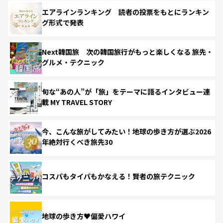
エアラインランキング 読者の投票をもとにランキン
グ形式で発表
Next韓国旅 次の韓国旅行がもっと楽しくなる 旅先・
グルメ・テクニック
旬な“あの人”が「旅」をテーマに語るインタビュー連
載 MY TRAVEL STORY
今、こんな旅がしてみたい！地球の歩き方が選ぶ2026
年絶対行くべき旅先30
コスパもタイパもかなえる！賢者の旅テクニック
地球の歩き方♥偏愛ハワイ