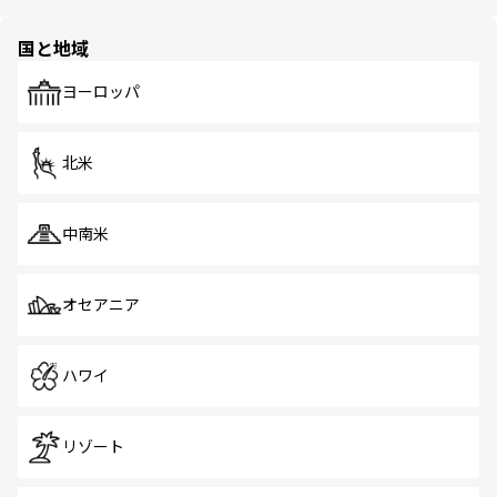
ほしい。
ほしい。
園や自然保護区など、自然が調和した近代的な景観と文化
の多様性あふれるカラフルな町は、どこを歩いても新しい
国と地域
発見がある。さらに、治安のよさや充実した公共交通機関
も、旅行者にとっては魅力的なポイント。グルメも豊富
で、ホーカーズは地元の風情を楽しめる外せないスポット
ヨーロッパ
だ。訪れる人を飽きさせないシンガポールで、多様な魅力
を体感しよう。 なお、新着のシンガポール情報は
コンテン
ツ一覧
を参照してほしい。
北米
中南米
オセアニア
ハワイ
リゾート