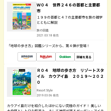
Ｗ０４ 世界２４６の首都と主要都
市
１９９の首都と４７の主要都市を旅の雑学
とともに解説
旅の図鑑
2021.03.18 発売
「地球の歩き方」図鑑シリーズから、第４弾が登場！
詳細を見る
Ｒ０４ 地球の歩き方 リゾートスタ
イル カウアイ島 ２０１９～２０２
０
Resort Style
2019.03.06 発売
カウアイ島だけを紹介したほかにない究極のガイド！ 美しい
大自然とレトロな町並み、そして神話が残るガーデン・アイラ