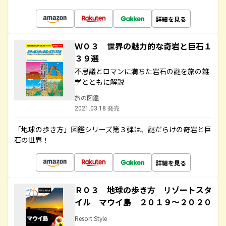
詳細を見る
Ｗ０３ 世界の魅力的な奇岩と巨石１
３９選
不思議とロマンに満ちた岩石の謎を旅の雑
学とともに解説
旅の図鑑
2021.03.18 発売
「地球の歩き方」図鑑シリーズ第３弾は、謎だらけの奇岩と巨
石の世界！
詳細を見る
Ｒ０３ 地球の歩き方 リゾートスタ
イル マウイ島 ２０１９～２０２０
Resort Style