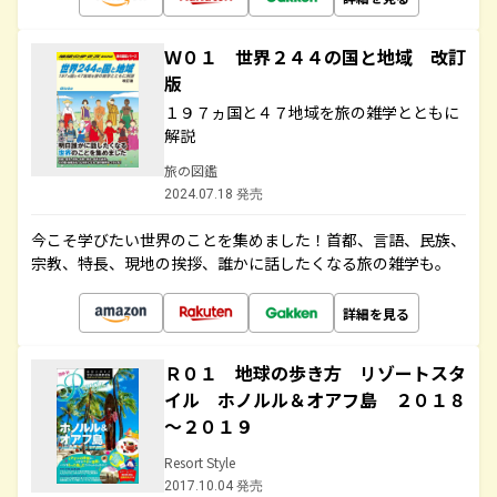
Ｗ０１ 世界２４４の国と地域 改訂
版
１９７ヵ国と４７地域を旅の雑学とともに
解説
旅の図鑑
2024.07.18 発売
今こそ学びたい世界のことを集めました！首都、言語、民族、
宗教、特長、現地の挨拶、誰かに話したくなる旅の雑学も。
詳細を見る
Ｒ０１ 地球の歩き方 リゾートスタ
イル ホノルル＆オアフ島 ２０１８
～２０１９
Resort Style
2017.10.04 発売