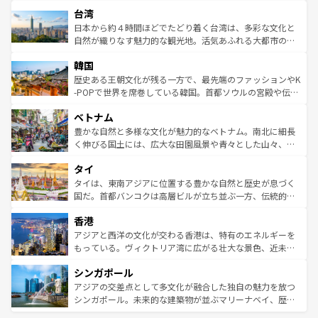
文化や歴史が息づいている。「アロハスピリット」と呼ば
ストラリア東海岸北部に広がる大サンゴ礁地帯グレートバ
ならではの贅沢な旅のスタイルだ。 なお、新着のアメリカ
台湾
れるおもてなしの心で訪れる人々を迎えてくれるハワイの
リアリーフや大陸中央部にそびえるウルル（エアーズロッ
情報は
コンテンツ一覧
を参照してほしい。
人々、おいしいローカルフードやハワイアンミュージッ
ク）、タスマニアの美しい原生林やケアンズの熱帯雨林な
日本から約４時間ほどでたどり着く台湾は、多彩な文化と
ク、伝統的なフラダンスなど、すべてがハワイの魅力を彩
ど、見どころがたくさん。また、カフェやワイン、オージ
自然が織りなす魅力的な観光地。活気あふれる大都市の台
っている。訪れるたびに新しい発見と感動が待っているハ
ービーフなどの食文化も豊かで、美味しいものであふれて
北やノスタルジックな町並みが人気な九份（ジォウフェ
ワイを、存分に味わってほしい。 なお、新着のハワイ情報
韓国
いる。アクティビティも充実しており、サーフィンやダイ
ン）、静ひつな山岳地帯である台湾東部など、都市の喧騒
は
コンテンツ一覧
を参照してほしい。
ビング、ハイキングなど、アウトドア好きにはたまらな
と山間の静けさが共存しており、訪れる人に新しい発見と
歴史ある王朝文化が残る一方で、最先端のファッションやK
い。オーストラリアの多彩な魅力を存分に味わいつくそ
驚きをもたらしてくれる。また、奥深い台湾の食文化も魅
-POPで世界を席巻している韓国。首都ソウルの宮殿や伝統
う。 なお、新着のオーストラリア情報は
コンテンツ一覧
を
力で、夜市などの屋台グルメから高級料理、ヘルシーで美
家屋が並ぶエリアでは韓国の歴史と文化に浸ることがで
参照してほしい。
ベトナム
容にもいいと評判のスイーツなど、バラエティ豊かな料理
き、地方に足を延ばせば四季折々の自然美を楽しむことが
が味わえる。 なお、新着の台湾情報は
コンテンツ一覧
を参
できる。そして、キムチや焼肉、絶品のストリートフード
豊かな自然と多様な文化が魅力的なベトナム。南北に細長
照してほしい。
まで、さまざまな韓国料理が待っている。夜には、韓国な
く伸びる国土には、広大な田園風景や青々とした山々、世
らではのナイトライフも堪能できる。あたたかいホスピタ
界遺産に登録された壮大な自然景観が点在し、都市部では
タイ
リティに包まれながら、韓国の多彩な魅力を心ゆくまで味
急速な発展と共に伝統が息づく。ハノイの古い町並みやホ
わってみてほしい。 なお、新着の韓国情報は
コンテンツ一
ーチミン市のフランス統治時代の建物も、独特の雰囲気を
タイは、東南アジアに位置する豊かな自然と歴史が息づく
覧
を参照してほしい。
醸し出している。また、バラエティの豊かさとおいしさで
国だ。首都バンコクは高層ビルが立ち並ぶ一方、伝統的な
世界中の食通を魅了してやまないベトナム料理も魅力のひ
寺院や市場がいたるところに点在し、古きよき文化と現代
香港
とつ。フォーやバインミー、ベトナムコーヒーなどは、ぜ
の活気が交差している。北部ではチェンマイなどの山岳地
ひ現地で味わいたい。どの地域を訪れてもあたたかい人々
帯で自然と触れ合い、南部ではプーケットやクラビの美し
アジアと西洋の文化が交わる香港は、特有のエネルギーを
が旅行者を迎えてくれるので、きっと忘れられない旅にな
いビーチでリゾート気分を楽しむことができる。タイ料理
もっている。ヴィクトリア湾に広がる壮大な景色、近未来
るはずだ。 なお、新着のベトナム情報は
コンテンツ一覧
を
は世界的に有名で、屋台から高級レストランまで味覚を刺
的なアートスポット、そして歴史と現代が融合した町並
参照してほしい。
シンガポール
激する。気候は一年中温暖で、どの季節にも異なる楽しみ
み、どこを訪れても感動するはず。観光スポットが密集し
が待っている。親しみやすいタイの人々、仏教を中心とし
ており、効率よく見どころを回れるのも魅力。息をのむよ
アジアの交差点として多文化が融合した独自の魅力を放つ
た文化、そして多様な観光資源が、訪れる旅人を魅了し続
うな絶景から文化的な体験まで、香港を存分に楽しみ尽く
シンガポール。未来的な建築物が並ぶマリーナベイ、歴史
ける。 なお、新着のタイ情報は
コンテンツ一覧
を参照して
そう。 なお、新着の香港情報は
コンテンツ一覧
を参照して
と伝統を感じられるエスニックタウン、多数の緑豊かな公