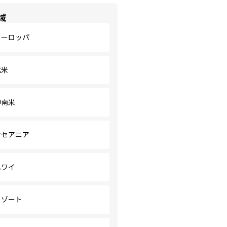
域
ヨーロッパ
北米
中南米
オセアニア
ハワイ
リゾート