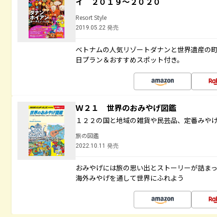
イ ２０１９～２０２０
Resort Style
2019.05.22 発売
ベトナムの人気リゾートダナンと世界遺産の町
日プラン＆おすすめスポット付き。
Ｗ２１ 世界のおみやげ図鑑
１２２の国と地域の雑貨や民芸品、定番みや
旅の図鑑
2022.10.11 発売
おみやげには旅の思い出とストーリーが詰ま
海外みやげを通して世界にふれよう