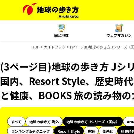
国と地域
ウェブマガジン
TOP
ガイドブック
(3ページ目)地球の歩き方 Jシリーズ（国内
(3ページ目)地球の歩き方 Jシリ
国内、Resort Style、歴史
と健康、BOOKS 旅の読み物
すべて
地球の歩き方 海外
地球の歩き方 Jシリーズ（国内）
aru
ランキング&テクニック
Resort Style
島旅
御朱印
歴史時