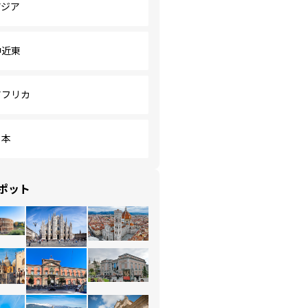
アジア
中近東
アフリカ
日本
ポット