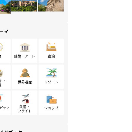
ーマ
食
建築・アート
宿泊
ト・
世界遺産
リゾート
戦
鉄道・
ビティ
ショップ
フライト