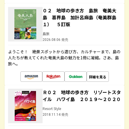
０２ 地球の歩き方 島旅 奄美大
島 喜界島 加計呂麻島（奄美群島
１） ５訂版
島旅
2026.08.06 発売
ようこそ！ 絶景スポットから遊び方、カルチャーまで、島の
人たちが教えてくれた奄美大島の魅力を1冊に凝縮。さあ、島
旅へ。
詳細を見る
Ｒ０２ 地球の歩き方 リゾートスタ
イル ハワイ島 ２０１９～２０２０
Resort Style
2018.11.14 発売