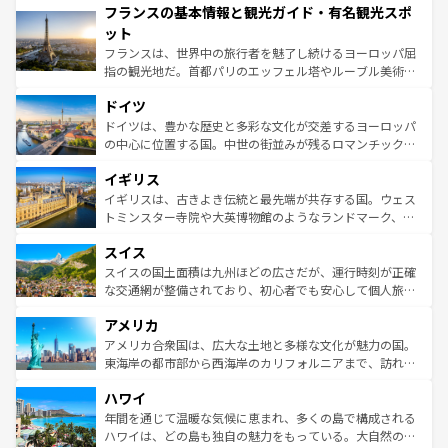
フランスの基本情報と観光ガイド・有名観光スポ
ませてくれるイタリアで、忘れられない旅をしてみよう！
文化が根付くこの国では、情熱的なフラメンコ、熱気あふ
なお、新着のイタリア情報は
コンテンツ一覧
を参照してほ
れる闘牛、そして美味しいタパスが生活の一部となってい
ット
しい。
る。首都マドリードの洗練された雰囲気や、バルセロナの
フランスは、世界中の旅行者を魅了し続けるヨーロッパ屈
アートに溢れた街角から、地方では古代ローマ遺跡や中世
指の観光地だ。首都パリのエッフェル塔やルーブル美術館
の城塞都市、穏やかなビーチリゾートまで多彩な表情を見
といった象徴的なスポットから、田舎町の古風な美しさま
せる。地方によって風土や気候が異なるスペインはその個
ドイツ
で、幅広い魅力が詰まっている。華麗な宮殿、歴史的な大
性で訪れる人を魅了する。 なお、新着のスペイン情報は
コ
聖堂、美しいビーチ、そして豊かな自然が、訪れる者を心
ドイツは、豊かな歴史と多彩な文化が交差するヨーロッパ
ンテンツ一覧
を参照してほしい。
から魅了する。また、フランスは美食の国としても知ら
の中心に位置する国。中世の街並みが残るロマンチック街
れ、フランス料理はユネスコ無形文化遺産にも登録されて
道から、未来を先取りするようなモダンな都市まで多様な
イギリス
いる。シャンパンの発祥地であるランス、プロヴァンスの
顔を持つこの国は、どこを歩いても飽きることがない。ベ
香り高いラベンダー畑など、多彩な楽しみ方が可能だ。さ
ルリンの文化的活気、バイエルン州のアルプスの絶景、そ
イギリスは、古きよき伝統と最先端が共存する国。ウェス
らに、パリ以外の地域にも魅力が溢れており、どの街角に
してライン川沿いのワイン畑といった風景は必見。ビール
トミンスター寺院や大英博物館のようなランドマーク、歴
も豊かな歴史と文化が息づいている。パリ以外の個性あふ
とソーセージを味わいながら地元の人と過ごす楽しい時間
史ある大学都市、美しい丘陵地帯や牧歌的な風景など、エ
れる地方に足を運ぶとそれぞれで全く異なる文化を体験で
スイス
は、お酒好きな人にはぜひ体験してほしい。 なお、新着の
リアごとに異なる魅力がある。また、優雅なアフタヌーン
きるだろう。 なお、新着のフランス情報は
コンテンツ一覧
ドイツ情報は
コンテンツ一覧
を参照してほしい。
ティー、ビール好きにはたまらない英国パブ、サッカー観
スイスの国土面積は九州ほどの広さだが、運行時刻が正確
を参照してほしい。
戦など、本場だからこそできる体験も豊富。イギリスを旅
な交通網が整備されており、初心者でも安心して個人旅行
して楽しみつくそう。 なお、新着のイギリス情報は
コンテ
を楽しめる。日本同様に時刻表どおりの旅が可能だ。中世
アメリカ
ンツ一覧
を参照してほしい。
の建物がそのまま残る町や、スイスならではのユニークな
博物館もあり、アルプス観光だけでなく町歩きも満喫する
アメリカ合衆国は、広大な土地と多様な文化が魅力の国。
ことができる。国民の所得が高いため物価も高いが、旅行
東海岸の都市部から西海岸のカリフォルニアまで、訪れる
者向けの交通パス提供のサービスもあり、うまく活用すれ
場所ごとに異なる風景と体験が待っている。ニューヨーク
ハワイ
ば市内交通費無料で観光を楽しむこともできる。 なお、新
のような巨大都市は、観光、ショッピング、エンターテイ
着のスイス情報は
コンテンツ一覧
を参照してほしい。
ンメントが詰まった刺激的なスポットだ。一方、アメリカ
年間を通じて温暖な気候に恵まれ、多くの島で構成される
西部には大自然が広がり、グランドキャニオンやイエロー
ハワイは、どの島も独自の魅力をもっている。大自然の神