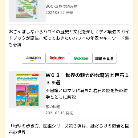
BOOKS 旅の読み物
2024.03.22 発売
おさんぽしながらハワイの歴史と文化を楽しく学ぶ最強のガイ
ドブックが誕生。知っておきたいハワイの年表やキーワード集
も必読
詳細を見る
Ｗ０３ 世界の魅力的な奇岩と巨石１
３９選
不思議とロマンに満ちた岩石の謎を旅の雑
学とともに解説
旅の図鑑
2021.03.18 発売
「地球の歩き方」図鑑シリーズ第３弾は、謎だらけの奇岩と巨
石の世界！