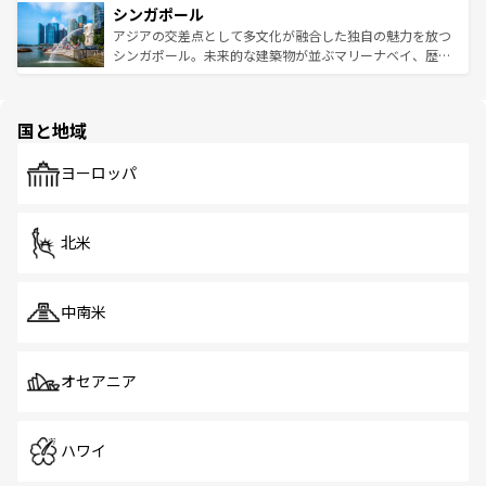
参照してほしい。
シンガポール
激する。気候は一年中温暖で、どの季節にも異なる楽しみ
み、どこを訪れても感動するはず。観光スポットが密集し
が待っている。親しみやすいタイの人々、仏教を中心とし
ており、効率よく見どころを回れるのも魅力。息をのむよ
アジアの交差点として多文化が融合した独自の魅力を放つ
た文化、そして多様な観光資源が、訪れる旅人を魅了し続
うな絶景から文化的な体験まで、香港を存分に楽しみ尽く
シンガポール。未来的な建築物が並ぶマリーナベイ、歴史
ける。 なお、新着のタイ情報は
コンテンツ一覧
を参照して
そう。 なお、新着の香港情報は
コンテンツ一覧
を参照して
と伝統を感じられるエスニックタウン、多数の緑豊かな公
ほしい。
ほしい。
園や自然保護区など、自然が調和した近代的な景観と文化
の多様性あふれるカラフルな町は、どこを歩いても新しい
国と地域
発見がある。さらに、治安のよさや充実した公共交通機関
も、旅行者にとっては魅力的なポイント。グルメも豊富
で、ホーカーズは地元の風情を楽しめる外せないスポット
ヨーロッパ
だ。訪れる人を飽きさせないシンガポールで、多様な魅力
を体感しよう。 なお、新着のシンガポール情報は
コンテン
ツ一覧
を参照してほしい。
北米
中南米
オセアニア
ハワイ