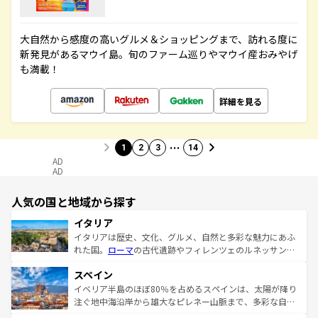
大自然から感度の高いグルメ＆ショッピングまで、訪れる度に
新発見があるマウイ島。旬のファーム巡りやマウイ産おみやげ
も満載！
詳細を見る
…
1
2
3
14
AD
AD
人気の国と地域から探す
イタリア
イタリアは歴史、文化、グルメ、自然と多彩な魅力にあふ
れた国。
ローマ
の古代遺跡やフィレンツェのルネッサンス
美術、ヴェネツィアの運河など、歴史あるスポットはもち
スペイン
ろん、トスカーナの美しい田園風景やアマルフィ海岸の絶
景など、自然景観も見逃せない。観光の合間には、本場の
イベリア半島のほぼ80％を占めるスペインは、太陽が降り
ピザやパスタなど、絶品のイタリア料理を堪能することも
注ぐ地中海沿岸から雄大なピレネー山脈まで、多彩な自然
できる。朝目覚めてから夜眠るまで、すべての瞬間を楽し
と文化が詰まったヨーロッパ屈指の旅行先だ。多様な地域