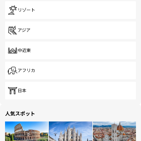
リゾート
アジア
中近東
アフリカ
日本
人気スポット