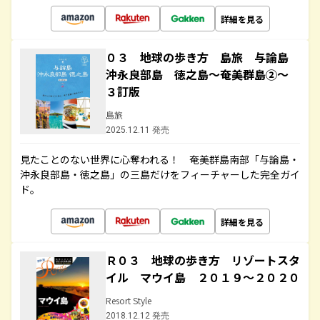
詳細を見る
０３ 地球の歩き方 島旅 与論島
沖永良部島 徳之島～奄美群島②～
３訂版
島旅
2025.12.11 発売
見たことのない世界に心奪われる！ 奄美群島南部「与論島・
沖永良部島・徳之島」の三島だけをフィーチャーした完全ガイ
ド。
詳細を見る
Ｒ０３ 地球の歩き方 リゾートスタ
イル マウイ島 ２０１９～２０２０
Resort Style
2018.12.12 発売