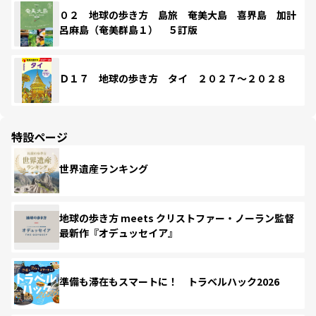
０２ 地球の歩き方 島旅 奄美大島 喜界島 加計
呂麻島（奄美群島１） ５訂版
Ｄ１７ 地球の歩き方 タイ ２０２７～２０２８
特設ページ
世界遺産ランキング
地球の歩き方 meets クリストファー・ノーラン監督
最新作『オデュッセイア』
準備も滞在もスマートに！ トラベルハック2026