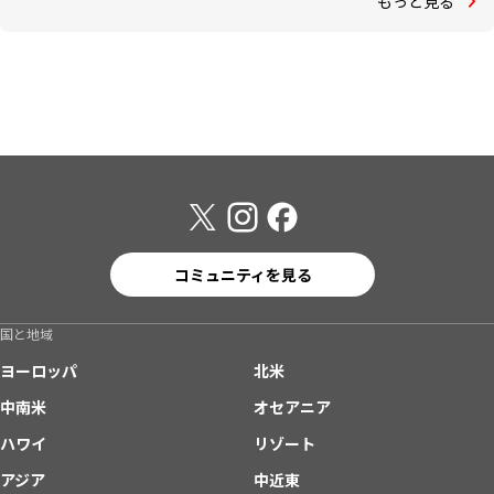
もっと見る
コミュニティを見る
国と地域
ヨーロッパ
北米
中南米
オセアニア
ハワイ
リゾート
アジア
中近東