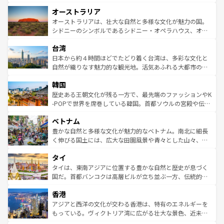
ストーン国立公園といった絶景が堪能できる。さらに、南
秘を感じたいなら、火山が生み出した壮大な景観を誇るハ
オーストラリア
部のニューオーリンズでは、音楽と美食が融合した独特の
ワイ島は見逃せない。また、定番の観光地といえばオアフ
文化が魅力。旅行者はアメリカの各地域で異なる魅力を楽
島だが、静かな自然を求めるならマウイ島やカウアイ島が
オーストラリアは、壮大な自然と多様な文化が魅力の国。
しみながら、その多様性と豊かな歴史を感じることができ
おすすめ。エメラルドグリーンに輝く海をはじめ、豊かな
シドニーのシンボルであるシドニー・オペラハウス、オー
るだろう。車でのロードトリップや列車の旅も、アメリカ
文化や歴史が息づいている。「アロハスピリット」と呼ば
ストラリア東海岸北部に広がる大サンゴ礁地帯グレートバ
ならではの贅沢な旅のスタイルだ。 なお、新着のアメリカ
台湾
れるおもてなしの心で訪れる人々を迎えてくれるハワイの
リアリーフや大陸中央部にそびえるウルル（エアーズロッ
情報は
コンテンツ一覧
を参照してほしい。
人々、おいしいローカルフードやハワイアンミュージッ
ク）、タスマニアの美しい原生林やケアンズの熱帯雨林な
日本から約４時間ほどでたどり着く台湾は、多彩な文化と
ク、伝統的なフラダンスなど、すべてがハワイの魅力を彩
ど、見どころがたくさん。また、カフェやワイン、オージ
自然が織りなす魅力的な観光地。活気あふれる大都市の台
っている。訪れるたびに新しい発見と感動が待っているハ
ービーフなどの食文化も豊かで、美味しいものであふれて
北やノスタルジックな町並みが人気な九份（ジォウフェ
ワイを、存分に味わってほしい。 なお、新着のハワイ情報
韓国
いる。アクティビティも充実しており、サーフィンやダイ
ン）、静ひつな山岳地帯である台湾東部など、都市の喧騒
は
コンテンツ一覧
を参照してほしい。
ビング、ハイキングなど、アウトドア好きにはたまらな
と山間の静けさが共存しており、訪れる人に新しい発見と
歴史ある王朝文化が残る一方で、最先端のファッションやK
い。オーストラリアの多彩な魅力を存分に味わいつくそ
驚きをもたらしてくれる。また、奥深い台湾の食文化も魅
-POPで世界を席巻している韓国。首都ソウルの宮殿や伝統
う。 なお、新着のオーストラリア情報は
コンテンツ一覧
を
力で、夜市などの屋台グルメから高級料理、ヘルシーで美
家屋が並ぶエリアでは韓国の歴史と文化に浸ることがで
参照してほしい。
ベトナム
容にもいいと評判のスイーツなど、バラエティ豊かな料理
き、地方に足を延ばせば四季折々の自然美を楽しむことが
が味わえる。 なお、新着の台湾情報は
コンテンツ一覧
を参
できる。そして、キムチや焼肉、絶品のストリートフード
豊かな自然と多様な文化が魅力的なベトナム。南北に細長
照してほしい。
まで、さまざまな韓国料理が待っている。夜には、韓国な
く伸びる国土には、広大な田園風景や青々とした山々、世
らではのナイトライフも堪能できる。あたたかいホスピタ
界遺産に登録された壮大な自然景観が点在し、都市部では
タイ
リティに包まれながら、韓国の多彩な魅力を心ゆくまで味
急速な発展と共に伝統が息づく。ハノイの古い町並みやホ
わってみてほしい。 なお、新着の韓国情報は
コンテンツ一
ーチミン市のフランス統治時代の建物も、独特の雰囲気を
タイは、東南アジアに位置する豊かな自然と歴史が息づく
覧
を参照してほしい。
醸し出している。また、バラエティの豊かさとおいしさで
国だ。首都バンコクは高層ビルが立ち並ぶ一方、伝統的な
世界中の食通を魅了してやまないベトナム料理も魅力のひ
寺院や市場がいたるところに点在し、古きよき文化と現代
香港
とつ。フォーやバインミー、ベトナムコーヒーなどは、ぜ
の活気が交差している。北部ではチェンマイなどの山岳地
ひ現地で味わいたい。どの地域を訪れてもあたたかい人々
帯で自然と触れ合い、南部ではプーケットやクラビの美し
アジアと西洋の文化が交わる香港は、特有のエネルギーを
が旅行者を迎えてくれるので、きっと忘れられない旅にな
いビーチでリゾート気分を楽しむことができる。タイ料理
もっている。ヴィクトリア湾に広がる壮大な景色、近未来
るはずだ。 なお、新着のベトナム情報は
コンテンツ一覧
を
は世界的に有名で、屋台から高級レストランまで味覚を刺
的なアートスポット、そして歴史と現代が融合した町並