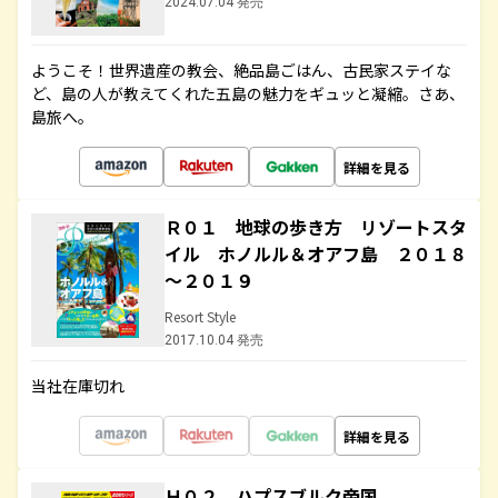
2024.07.04 発売
ようこそ！世界遺産の教会、絶品島ごはん、古民家ステイな
ど、島の人が教えてくれた五島の魅力をギュッと凝縮。さあ、
島旅へ。
詳細を見る
Ｒ０１ 地球の歩き方 リゾートスタ
イル ホノルル＆オアフ島 ２０１８
～２０１９
Resort Style
2017.10.04 発売
当社在庫切れ
詳細を見る
Ｈ０２ ハプスブルク帝国