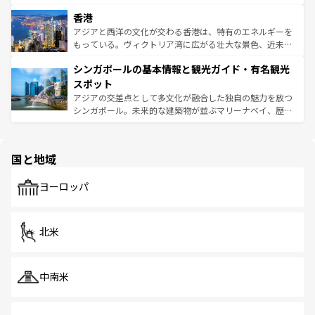
世界中の食通を魅了してやまないベトナム料理も魅力のひ
寺院や市場がいたるところに点在し、古きよき文化と現代
香港
とつ。フォーやバインミー、ベトナムコーヒーなどは、ぜ
の活気が交差している。北部ではチェンマイなどの山岳地
ひ現地で味わいたい。どの地域を訪れてもあたたかい人々
帯で自然と触れ合い、南部ではプーケットやクラビの美し
アジアと西洋の文化が交わる香港は、特有のエネルギーを
が旅行者を迎えてくれるので、きっと忘れられない旅にな
いビーチでリゾート気分を楽しむことができる。タイ料理
もっている。ヴィクトリア湾に広がる壮大な景色、近未来
るはずだ。 なお、新着のベトナム情報は
コンテンツ一覧
を
は世界的に有名で、屋台から高級レストランまで味覚を刺
的なアートスポット、そして歴史と現代が融合した町並
参照してほしい。
シンガポールの基本情報と観光ガイド・有名観光
激する。気候は一年中温暖で、どの季節にも異なる楽しみ
み、どこを訪れても感動するはず。観光スポットが密集し
が待っている。親しみやすいタイの人々、仏教を中心とし
ており、効率よく見どころを回れるのも魅力。息をのむよ
スポット
た文化、そして多様な観光資源が、訪れる旅人を魅了し続
うな絶景から文化的な体験まで、香港を存分に楽しみ尽く
アジアの交差点として多文化が融合した独自の魅力を放つ
ける。 なお、新着のタイ情報は
コンテンツ一覧
を参照して
そう。 なお、新着の香港情報は
コンテンツ一覧
を参照して
シンガポール。未来的な建築物が並ぶマリーナベイ、歴史
ほしい。
ほしい。
と伝統を感じられるエスニックタウン、多数の緑豊かな公
園や自然保護区など、自然が調和した近代的な景観と文化
の多様性あふれるカラフルな町は、どこを歩いても新しい
国と地域
発見がある。さらに、治安のよさや充実した公共交通機関
も、旅行者にとっては魅力的なポイント。グルメも豊富
で、ホーカーズは地元の風情を楽しめる外せないスポット
ヨーロッパ
だ。訪れる人を飽きさせないシンガポールで、多様な魅力
を体感しよう。 なお、新着のシンガポール情報は
コンテン
ツ一覧
を参照してほしい。
北米
中南米