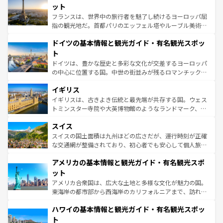
しい。
れる闘牛、そして美味しいタパスが生活の一部となってい
ット
る。首都マドリードの洗練された雰囲気や、バルセロナの
フランスは、世界中の旅行者を魅了し続けるヨーロッパ屈
アートに溢れた街角から、地方では古代ローマ遺跡や中世
指の観光地だ。首都パリのエッフェル塔やルーブル美術館
の城塞都市、穏やかなビーチリゾートまで多彩な表情を見
といった象徴的なスポットから、田舎町の古風な美しさま
せる。地方によって風土や気候が異なるスペインはその個
ドイツの基本情報と観光ガイド・有名観光スポッ
で、幅広い魅力が詰まっている。華麗な宮殿、歴史的な大
性で訪れる人を魅了する。 なお、新着のスペイン情報は
コ
聖堂、美しいビーチ、そして豊かな自然が、訪れる者を心
ト
ンテンツ一覧
を参照してほしい。
から魅了する。また、フランスは美食の国としても知ら
ドイツは、豊かな歴史と多彩な文化が交差するヨーロッパ
れ、フランス料理はユネスコ無形文化遺産にも登録されて
の中心に位置する国。中世の街並みが残るロマンチック街
いる。シャンパンの発祥地であるランス、プロヴァンスの
道から、未来を先取りするようなモダンな都市まで多様な
香り高いラベンダー畑など、多彩な楽しみ方が可能だ。さ
イギリス
顔を持つこの国は、どこを歩いても飽きることがない。ベ
らに、パリ以外の地域にも魅力が溢れており、どの街角に
ルリンの文化的活気、バイエルン州のアルプスの絶景、そ
イギリスは、古きよき伝統と最先端が共存する国。ウェス
も豊かな歴史と文化が息づいている。パリ以外の個性あふ
してライン川沿いのワイン畑といった風景は必見。ビール
トミンスター寺院や大英博物館のようなランドマーク、歴
れる地方に足を運ぶとそれぞれで全く異なる文化を体験で
とソーセージを味わいながら地元の人と過ごす楽しい時間
史ある大学都市、美しい丘陵地帯や牧歌的な風景など、エ
きるだろう。 なお、新着のフランス情報は
コンテンツ一覧
スイス
は、お酒好きな人にはぜひ体験してほしい。 なお、新着の
リアごとに異なる魅力がある。また、優雅なアフタヌーン
を参照してほしい。
ドイツ情報は
コンテンツ一覧
を参照してほしい。
ティー、ビール好きにはたまらない英国パブ、サッカー観
スイスの国土面積は九州ほどの広さだが、運行時刻が正確
戦など、本場だからこそできる体験も豊富。イギリスを旅
な交通網が整備されており、初心者でも安心して個人旅行
して楽しみつくそう。 なお、新着のイギリス情報は
コンテ
を楽しめる。日本同様に時刻表どおりの旅が可能だ。中世
アメリカの基本情報と観光ガイド・有名観光スポ
ンツ一覧
を参照してほしい。
の建物がそのまま残る町や、スイスならではのユニークな
博物館もあり、アルプス観光だけでなく町歩きも満喫する
ット
ことができる。国民の所得が高いため物価も高いが、旅行
アメリカ合衆国は、広大な土地と多様な文化が魅力の国。
者向けの交通パス提供のサービスもあり、うまく活用すれ
東海岸の都市部から西海岸のカリフォルニアまで、訪れる
ば市内交通費無料で観光を楽しむこともできる。 なお、新
場所ごとに異なる風景と体験が待っている。ニューヨーク
着のスイス情報は
コンテンツ一覧
を参照してほしい。
ハワイの基本情報と観光ガイド・有名観光スポッ
のような巨大都市は、観光、ショッピング、エンターテイ
ンメントが詰まった刺激的なスポットだ。一方、アメリカ
ト