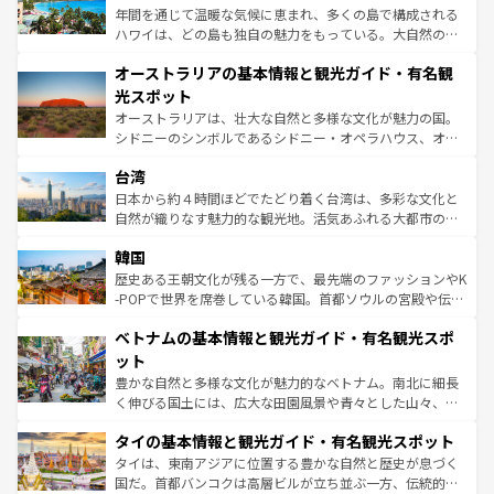
西部には大自然が広がり、グランドキャニオンやイエロー
年間を通じて温暖な気候に恵まれ、多くの島で構成される
ストーン国立公園といった絶景が堪能できる。さらに、南
ハワイは、どの島も独自の魅力をもっている。大自然の神
部のニューオーリンズでは、音楽と美食が融合した独特の
秘を感じたいなら、火山が生み出した壮大な景観を誇るハ
文化が魅力。旅行者はアメリカの各地域で異なる魅力を楽
オーストラリアの基本情報と観光ガイド・有名観
ワイ島は見逃せない。また、定番の観光地といえばオアフ
しみながら、その多様性と豊かな歴史を感じることができ
島だが、静かな自然を求めるならマウイ島やカウアイ島が
光スポット
るだろう。車でのロードトリップや列車の旅も、アメリカ
おすすめ。エメラルドグリーンに輝く海をはじめ、豊かな
オーストラリアは、壮大な自然と多様な文化が魅力の国。
ならではの贅沢な旅のスタイルだ。 なお、新着のアメリカ
文化や歴史が息づいている。「アロハスピリット」と呼ば
シドニーのシンボルであるシドニー・オペラハウス、オー
情報は
コンテンツ一覧
を参照してほしい。
れるおもてなしの心で訪れる人々を迎えてくれるハワイの
ストラリア東海岸北部に広がる大サンゴ礁地帯グレートバ
人々、おいしいローカルフードやハワイアンミュージッ
台湾
リアリーフや大陸中央部にそびえるウルル（エアーズロッ
ク、伝統的なフラダンスなど、すべてがハワイの魅力を彩
ク）、タスマニアの美しい原生林やケアンズの熱帯雨林な
日本から約４時間ほどでたどり着く台湾は、多彩な文化と
っている。訪れるたびに新しい発見と感動が待っているハ
ど、見どころがたくさん。また、カフェやワイン、オージ
自然が織りなす魅力的な観光地。活気あふれる大都市の台
ワイを、存分に味わってほしい。 なお、新着のハワイ情報
ービーフなどの食文化も豊かで、美味しいものであふれて
北やノスタルジックな町並みが人気な九份（ジォウフェ
は
コンテンツ一覧
を参照してほしい。
韓国
いる。アクティビティも充実しており、サーフィンやダイ
ン）、静ひつな山岳地帯である台湾東部など、都市の喧騒
ビング、ハイキングなど、アウトドア好きにはたまらな
と山間の静けさが共存しており、訪れる人に新しい発見と
歴史ある王朝文化が残る一方で、最先端のファッションやK
い。オーストラリアの多彩な魅力を存分に味わいつくそ
驚きをもたらしてくれる。また、奥深い台湾の食文化も魅
-POPで世界を席巻している韓国。首都ソウルの宮殿や伝統
う。 なお、新着のオーストラリア情報は
コンテンツ一覧
を
力で、夜市などの屋台グルメから高級料理、ヘルシーで美
家屋が並ぶエリアでは韓国の歴史と文化に浸ることがで
参照してほしい。
ベトナムの基本情報と観光ガイド・有名観光スポ
容にもいいと評判のスイーツなど、バラエティ豊かな料理
き、地方に足を延ばせば四季折々の自然美を楽しむことが
が味わえる。 なお、新着の台湾情報は
コンテンツ一覧
を参
できる。そして、キムチや焼肉、絶品のストリートフード
ット
照してほしい。
まで、さまざまな韓国料理が待っている。夜には、韓国な
豊かな自然と多様な文化が魅力的なベトナム。南北に細長
らではのナイトライフも堪能できる。あたたかいホスピタ
く伸びる国土には、広大な田園風景や青々とした山々、世
リティに包まれながら、韓国の多彩な魅力を心ゆくまで味
界遺産に登録された壮大な自然景観が点在し、都市部では
わってみてほしい。 なお、新着の韓国情報は
コンテンツ一
タイの基本情報と観光ガイド・有名観光スポット
急速な発展と共に伝統が息づく。ハノイの古い町並みやホ
覧
を参照してほしい。
ーチミン市のフランス統治時代の建物も、独特の雰囲気を
タイは、東南アジアに位置する豊かな自然と歴史が息づく
醸し出している。また、バラエティの豊かさとおいしさで
国だ。首都バンコクは高層ビルが立ち並ぶ一方、伝統的な