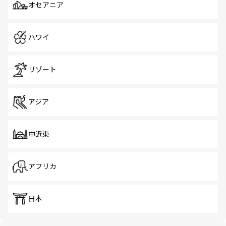
オセアニア
ハワイ
リゾート
アジア
中近東
アフリカ
日本