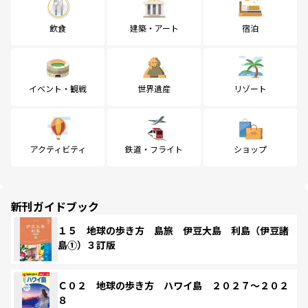
飲食
建築・アート
宿泊
イベント・観戦
世界遺産
リゾート
アクティビティ
鉄道・フライト
ショップ
新刊ガイドブック
１５ 地球の歩き方 島旅 伊豆大島 利島（伊豆諸
島①）３訂版
Ｃ０２ 地球の歩き方 ハワイ島 ２０２７～２０２
８