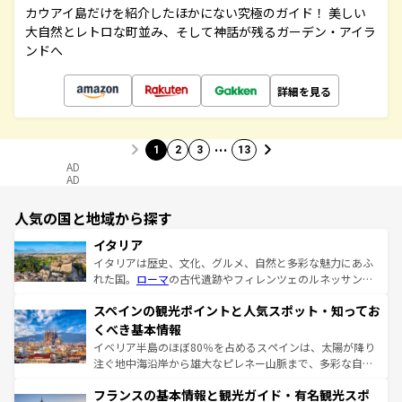
カウアイ島だけを紹介したほかにない究極のガイド！ 美しい
大自然とレトロな町並み、そして神話が残るガーデン・アイラ
ンドへ
詳細を見る
…
1
2
3
13
AD
AD
人気の国と地域から探す
イタリア
イタリアは歴史、文化、グルメ、自然と多彩な魅力にあふ
れた国。
ローマ
の古代遺跡やフィレンツェのルネッサンス
美術、ヴェネツィアの運河など、歴史あるスポットはもち
スペインの観光ポイントと人気スポット・知ってお
ろん、トスカーナの美しい田園風景やアマルフィ海岸の絶
景など、自然景観も見逃せない。観光の合間には、本場の
くべき基本情報
ピザやパスタなど、絶品のイタリア料理を堪能することも
イベリア半島のほぼ80％を占めるスペインは、太陽が降り
できる。朝目覚めてから夜眠るまで、すべての瞬間を楽し
注ぐ地中海沿岸から雄大なピレネー山脈まで、多彩な自然
ませてくれるイタリアで、忘れられない旅をしてみよう！
と文化が詰まったヨーロッパ屈指の旅行先だ。多様な地域
なお、新着のイタリア情報は
コンテンツ一覧
を参照してほ
フランスの基本情報と観光ガイド・有名観光スポ
文化が根付くこの国では、情熱的なフラメンコ、熱気あふ