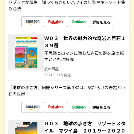
ドブックが誕生。知っておきたいハワイの年表やキーワード集
も必読
詳細を見る
Ｗ０３ 世界の魅力的な奇岩と巨石１
３９選
不思議とロマンに満ちた岩石の謎を旅の雑
学とともに解説
旅の図鑑
2021.03.18 発売
「地球の歩き方」図鑑シリーズ第３弾は、謎だらけの奇岩と巨
石の世界！
詳細を見る
Ｒ０３ 地球の歩き方 リゾートスタ
イル マウイ島 ２０１９～２０２０