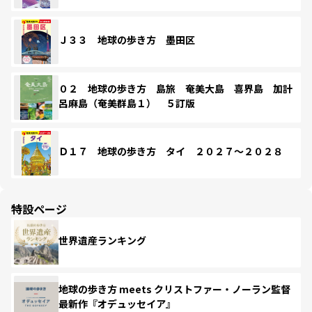
Ｊ３３ 地球の歩き方 墨田区
０２ 地球の歩き方 島旅 奄美大島 喜界島 加計
呂麻島（奄美群島１） ５訂版
Ｄ１７ 地球の歩き方 タイ ２０２７～２０２８
特設ページ
世界遺産ランキング
地球の歩き方 meets クリストファー・ノーラン監督
最新作『オデュッセイア』