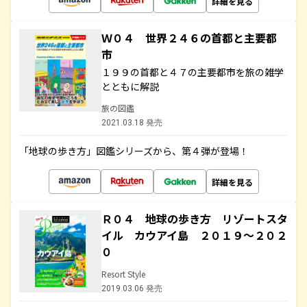
詳細を見る
Ｗ０４ 世界２４６の首都と主要都
市
１９９の首都と４７の主要都市を旅の雑学
とともに解説
旅の図鑑
2021.03.18 発売
「地球の歩き方」図鑑シリーズから、第４弾が登場！
詳細を見る
Ｒ０４ 地球の歩き方 リゾートスタ
イル カウアイ島 ２０１９～２０２
０
Resort Style
2019.03.06 発売