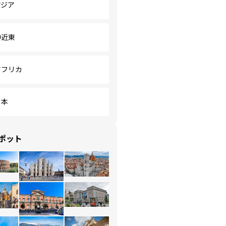
アジア
中近東
アフリカ
日本
ポット