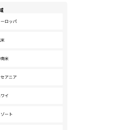
域
ヨーロッパ
北米
中南米
オセアニア
ハワイ
リゾート