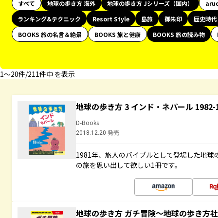
すべて
地球の歩き方 海外
地球の歩き方 Jシリーズ（国内）
aru
ランキング&テクニック
Resort Style
島旅
御朱印
歴史時代
BOOKS 旅の名言＆絶景
BOOKS 旅と健康
BOOKS 旅の読み物
1〜20件/211件中 を表示
地球の歩き方 3 インド・ネパール 1982
D-Books
2018.12.20 発売
1981年、旅人のバイブルとして登場した地
の旅を思い出して欲しい1冊です。
地球の歩き方 ガチ冒険～地球の歩き方