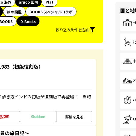
co 海外
aruco 国内
Plat
国と地
旅の図鑑
BOOKS スペシャルコラボ
BOOKS
D-Books
絞り込み条件を追加
-1983（初版復刻版）
球の歩き方インドの初版が復刻版で再登場！ 当時
詳細を見る
社員の旅日記～