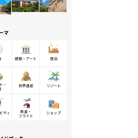
ーマ
食
建築・アート
宿泊
ト・
世界遺産
リゾート
戦
鉄道・
ビティ
ショップ
フライト