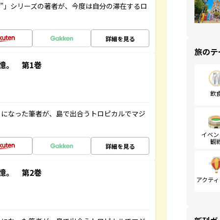
ト”」シリーズの著者が、今度は自分の滞在するロ
詳細を見る
旅のテ
憶。 第1巻
飲
とになった筆者が、島で出合うトロピカルでマジ
イベン
観
詳細を見る
憶。 第2巻
アクティ