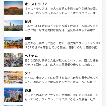
オーストラリア
部のニューオーリンズでは、音楽と美食が融合した独特の
ワイ島は見逃せない。また、定番の観光地といえばオアフ
文化が魅力。旅行者はアメリカの各地域で異なる魅力を楽
島だが、静かな自然を求めるならマウイ島やカウアイ島が
オーストラリアは、壮大な自然と多様な文化が魅力の国。
しみながら、その多様性と豊かな歴史を感じることができ
おすすめ。エメラルドグリーンに輝く海をはじめ、豊かな
シドニーのシンボルであるシドニー・オペラハウス、オー
るだろう。車でのロードトリップや列車の旅も、アメリカ
文化や歴史が息づいている。「アロハスピリット」と呼ば
ストラリア東海岸北部に広がる大サンゴ礁地帯グレートバ
ならではの贅沢な旅のスタイルだ。 なお、新着のアメリカ
台湾
れるおもてなしの心で訪れる人々を迎えてくれるハワイの
リアリーフや大陸中央部にそびえるウルル（エアーズロッ
情報は
コンテンツ一覧
を参照してほしい。
人々、おいしいローカルフードやハワイアンミュージッ
ク）、タスマニアの美しい原生林やケアンズの熱帯雨林な
日本から約４時間ほどでたどり着く台湾は、多彩な文化と
ク、伝統的なフラダンスなど、すべてがハワイの魅力を彩
ど、見どころがたくさん。また、カフェやワイン、オージ
自然が織りなす魅力的な観光地。活気あふれる大都市の台
っている。訪れるたびに新しい発見と感動が待っているハ
ービーフなどの食文化も豊かで、美味しいものであふれて
北やノスタルジックな町並みが人気な九份（ジォウフェ
ワイを、存分に味わってほしい。 なお、新着のハワイ情報
韓国
いる。アクティビティも充実しており、サーフィンやダイ
ン）、静ひつな山岳地帯である台湾東部など、都市の喧騒
は
コンテンツ一覧
を参照してほしい。
ビング、ハイキングなど、アウトドア好きにはたまらな
と山間の静けさが共存しており、訪れる人に新しい発見と
歴史ある王朝文化が残る一方で、最先端のファッションやK
い。オーストラリアの多彩な魅力を存分に味わいつくそ
驚きをもたらしてくれる。また、奥深い台湾の食文化も魅
-POPで世界を席巻している韓国。首都ソウルの宮殿や伝統
う。 なお、新着のオーストラリア情報は
コンテンツ一覧
を
力で、夜市などの屋台グルメから高級料理、ヘルシーで美
家屋が並ぶエリアでは韓国の歴史と文化に浸ることがで
参照してほしい。
ベトナム
容にもいいと評判のスイーツなど、バラエティ豊かな料理
き、地方に足を延ばせば四季折々の自然美を楽しむことが
が味わえる。 なお、新着の台湾情報は
コンテンツ一覧
を参
できる。そして、キムチや焼肉、絶品のストリートフード
豊かな自然と多様な文化が魅力的なベトナム。南北に細長
照してほしい。
まで、さまざまな韓国料理が待っている。夜には、韓国な
く伸びる国土には、広大な田園風景や青々とした山々、世
らではのナイトライフも堪能できる。あたたかいホスピタ
界遺産に登録された壮大な自然景観が点在し、都市部では
タイ
リティに包まれながら、韓国の多彩な魅力を心ゆくまで味
急速な発展と共に伝統が息づく。ハノイの古い町並みやホ
わってみてほしい。 なお、新着の韓国情報は
コンテンツ一
ーチミン市のフランス統治時代の建物も、独特の雰囲気を
タイは、東南アジアに位置する豊かな自然と歴史が息づく
覧
を参照してほしい。
醸し出している。また、バラエティの豊かさとおいしさで
国だ。首都バンコクは高層ビルが立ち並ぶ一方、伝統的な
世界中の食通を魅了してやまないベトナム料理も魅力のひ
寺院や市場がいたるところに点在し、古きよき文化と現代
香港
とつ。フォーやバインミー、ベトナムコーヒーなどは、ぜ
の活気が交差している。北部ではチェンマイなどの山岳地
ひ現地で味わいたい。どの地域を訪れてもあたたかい人々
帯で自然と触れ合い、南部ではプーケットやクラビの美し
アジアと西洋の文化が交わる香港は、特有のエネルギーを
が旅行者を迎えてくれるので、きっと忘れられない旅にな
いビーチでリゾート気分を楽しむことができる。タイ料理
もっている。ヴィクトリア湾に広がる壮大な景色、近未来
るはずだ。 なお、新着のベトナム情報は
コンテンツ一覧
を
は世界的に有名で、屋台から高級レストランまで味覚を刺
的なアートスポット、そして歴史と現代が融合した町並