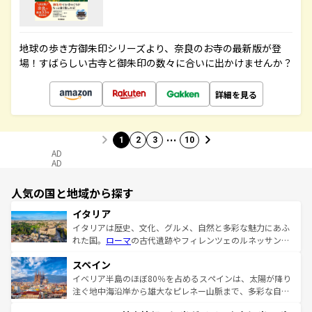
地球の歩き方御朱印シリーズより、奈良のお寺の最新版が登
場！すばらしい古寺と御朱印の数々に合いに出かけませんか？
詳細を見る
…
1
2
3
10
AD
AD
人気の国と地域から探す
イタリア
イタリアは歴史、文化、グルメ、自然と多彩な魅力にあふ
れた国。
ローマ
の古代遺跡やフィレンツェのルネッサンス
美術、ヴェネツィアの運河など、歴史あるスポットはもち
スペイン
ろん、トスカーナの美しい田園風景やアマルフィ海岸の絶
景など、自然景観も見逃せない。観光の合間には、本場の
イベリア半島のほぼ80％を占めるスペインは、太陽が降り
ピザやパスタなど、絶品のイタリア料理を堪能することも
注ぐ地中海沿岸から雄大なピレネー山脈まで、多彩な自然
できる。朝目覚めてから夜眠るまで、すべての瞬間を楽し
と文化が詰まったヨーロッパ屈指の旅行先だ。多様な地域