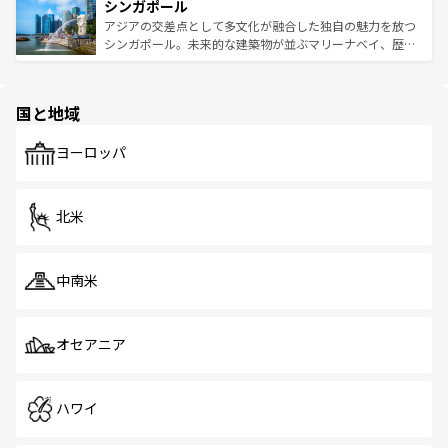
参照してほしい。
シンガポール
激する。気候は一年中温暖で、どの季節にも異なる楽しみ
み、どこを訪れても感動するはず。観光スポットが密集し
が待っている。親しみやすいタイの人々、仏教を中心とし
ており、効率よく見どころを回れるのも魅力。息をのむよ
アジアの交差点として多文化が融合した独自の魅力を放つ
た文化、そして多様な観光資源が、訪れる旅人を魅了し続
うな絶景から文化的な体験まで、香港を存分に楽しみ尽く
シンガポール。未来的な建築物が並ぶマリーナベイ、歴史
ける。 なお、新着のタイ情報は
コンテンツ一覧
を参照して
そう。 なお、新着の香港情報は
コンテンツ一覧
を参照して
と伝統を感じられるエスニックタウン、多数の緑豊かな公
ほしい。
ほしい。
園や自然保護区など、自然が調和した近代的な景観と文化
の多様性あふれるカラフルな町は、どこを歩いても新しい
国と地域
発見がある。さらに、治安のよさや充実した公共交通機関
も、旅行者にとっては魅力的なポイント。グルメも豊富
で、ホーカーズは地元の風情を楽しめる外せないスポット
ヨーロッパ
だ。訪れる人を飽きさせないシンガポールで、多様な魅力
を体感しよう。 なお、新着のシンガポール情報は
コンテン
ツ一覧
を参照してほしい。
北米
中南米
オセアニア
ハワイ