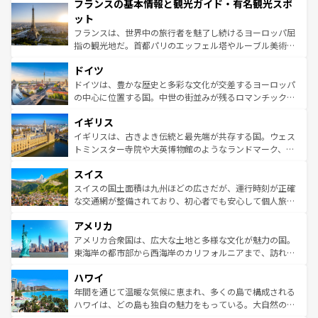
フランスの基本情報と観光ガイド・有名観光スポ
ませてくれるイタリアで、忘れられない旅をしてみよう！
文化が根付くこの国では、情熱的なフラメンコ、熱気あふ
なお、新着のイタリア情報は
コンテンツ一覧
を参照してほ
れる闘牛、そして美味しいタパスが生活の一部となってい
ット
しい。
る。首都マドリードの洗練された雰囲気や、バルセロナの
フランスは、世界中の旅行者を魅了し続けるヨーロッパ屈
アートに溢れた街角から、地方では古代ローマ遺跡や中世
指の観光地だ。首都パリのエッフェル塔やルーブル美術館
の城塞都市、穏やかなビーチリゾートまで多彩な表情を見
といった象徴的なスポットから、田舎町の古風な美しさま
せる。地方によって風土や気候が異なるスペインはその個
ドイツ
で、幅広い魅力が詰まっている。華麗な宮殿、歴史的な大
性で訪れる人を魅了する。 なお、新着のスペイン情報は
コ
聖堂、美しいビーチ、そして豊かな自然が、訪れる者を心
ドイツは、豊かな歴史と多彩な文化が交差するヨーロッパ
ンテンツ一覧
を参照してほしい。
から魅了する。また、フランスは美食の国としても知ら
の中心に位置する国。中世の街並みが残るロマンチック街
れ、フランス料理はユネスコ無形文化遺産にも登録されて
道から、未来を先取りするようなモダンな都市まで多様な
イギリス
いる。シャンパンの発祥地であるランス、プロヴァンスの
顔を持つこの国は、どこを歩いても飽きることがない。ベ
香り高いラベンダー畑など、多彩な楽しみ方が可能だ。さ
ルリンの文化的活気、バイエルン州のアルプスの絶景、そ
イギリスは、古きよき伝統と最先端が共存する国。ウェス
らに、パリ以外の地域にも魅力が溢れており、どの街角に
してライン川沿いのワイン畑といった風景は必見。ビール
トミンスター寺院や大英博物館のようなランドマーク、歴
も豊かな歴史と文化が息づいている。パリ以外の個性あふ
とソーセージを味わいながら地元の人と過ごす楽しい時間
史ある大学都市、美しい丘陵地帯や牧歌的な風景など、エ
れる地方に足を運ぶとそれぞれで全く異なる文化を体験で
スイス
は、お酒好きな人にはぜひ体験してほしい。 なお、新着の
リアごとに異なる魅力がある。また、優雅なアフタヌーン
きるだろう。 なお、新着のフランス情報は
コンテンツ一覧
ドイツ情報は
コンテンツ一覧
を参照してほしい。
ティー、ビール好きにはたまらない英国パブ、サッカー観
スイスの国土面積は九州ほどの広さだが、運行時刻が正確
を参照してほしい。
戦など、本場だからこそできる体験も豊富。イギリスを旅
な交通網が整備されており、初心者でも安心して個人旅行
して楽しみつくそう。 なお、新着のイギリス情報は
コンテ
を楽しめる。日本同様に時刻表どおりの旅が可能だ。中世
アメリカ
ンツ一覧
を参照してほしい。
の建物がそのまま残る町や、スイスならではのユニークな
博物館もあり、アルプス観光だけでなく町歩きも満喫する
アメリカ合衆国は、広大な土地と多様な文化が魅力の国。
ことができる。国民の所得が高いため物価も高いが、旅行
東海岸の都市部から西海岸のカリフォルニアまで、訪れる
者向けの交通パス提供のサービスもあり、うまく活用すれ
場所ごとに異なる風景と体験が待っている。ニューヨーク
ハワイ
ば市内交通費無料で観光を楽しむこともできる。 なお、新
のような巨大都市は、観光、ショッピング、エンターテイ
着のスイス情報は
コンテンツ一覧
を参照してほしい。
ンメントが詰まった刺激的なスポットだ。一方、アメリカ
年間を通じて温暖な気候に恵まれ、多くの島で構成される
西部には大自然が広がり、グランドキャニオンやイエロー
ハワイは、どの島も独自の魅力をもっている。大自然の神
ストーン国立公園といった絶景が堪能できる。さらに、南
秘を感じたいなら、火山が生み出した壮大な景観を誇るハ