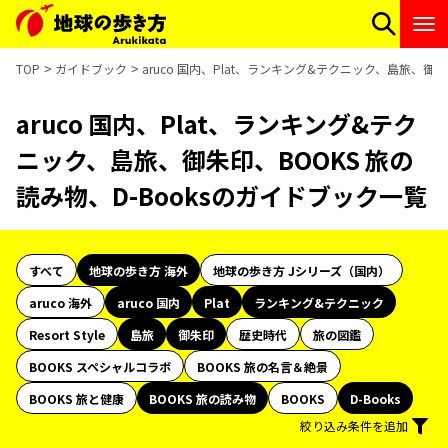
TOP
ガイドブック
aruco 国内、Plat、ランキング&テクニック、島旅、御朱
aruco 国内、Plat、ランキング&テク
ニック、島旅、御朱印、BOOKS 旅の
読み物、D-Booksのガイドブック一覧
すべて
地球の歩き方 海外
地球の歩き方 Jシリーズ（国内）
aruco 海外
aruco 国内
Plat
ランキング&テクニック
Resort Style
島旅
御朱印
歴史時代
旅の図鑑
BOOKS スペシャルコラボ
BOOKS 旅の名言＆絶景
BOOKS 旅と健康
BOOKS 旅の読み物
BOOKS
D-Books
絞り込み条件を追加