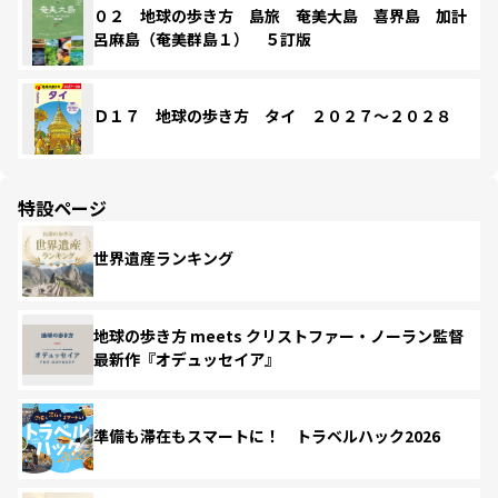
０２ 地球の歩き方 島旅 奄美大島 喜界島 加計
呂麻島（奄美群島１） ５訂版
Ｄ１７ 地球の歩き方 タイ ２０２７～２０２８
特設ページ
世界遺産ランキング
地球の歩き方 meets クリストファー・ノーラン監督
最新作『オデュッセイア』
準備も滞在もスマートに！ トラベルハック2026