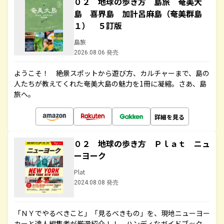
０２ 地球の歩き方 島旅 奄美大
島 喜界島 加計呂麻島（奄美群島
１） ５訂版
島旅
2026.08.06 発売
ようこそ！ 絶景スポットから遊び方、カルチャーまで、島の
人たちが教えてくれた奄美大島の魅力を1冊に凝縮。さあ、島
旅へ。
詳細を見る
０２ 地球の歩き方 Ｐｌａｔ ニュ
ーヨーク
Plat
2024.08.08 発売
「ＮＹでやるべきこと」「見るべきもの」を、現地ニューヨー
カーと達人編集者が厳選紹介！！ ハンディなガイドブック。