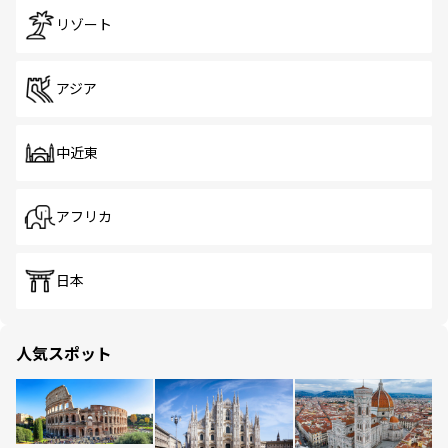
リゾート
アジア
中近東
アフリカ
日本
人気スポット