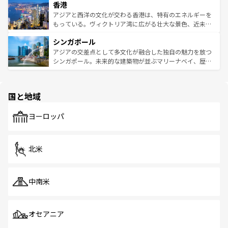
香港
とつ。フォーやバインミー、ベトナムコーヒーなどは、ぜ
の活気が交差している。北部ではチェンマイなどの山岳地
ひ現地で味わいたい。どの地域を訪れてもあたたかい人々
帯で自然と触れ合い、南部ではプーケットやクラビの美し
アジアと西洋の文化が交わる香港は、特有のエネルギーを
が旅行者を迎えてくれるので、きっと忘れられない旅にな
いビーチでリゾート気分を楽しむことができる。タイ料理
もっている。ヴィクトリア湾に広がる壮大な景色、近未来
るはずだ。 なお、新着のベトナム情報は
コンテンツ一覧
を
は世界的に有名で、屋台から高級レストランまで味覚を刺
的なアートスポット、そして歴史と現代が融合した町並
参照してほしい。
シンガポール
激する。気候は一年中温暖で、どの季節にも異なる楽しみ
み、どこを訪れても感動するはず。観光スポットが密集し
が待っている。親しみやすいタイの人々、仏教を中心とし
ており、効率よく見どころを回れるのも魅力。息をのむよ
アジアの交差点として多文化が融合した独自の魅力を放つ
た文化、そして多様な観光資源が、訪れる旅人を魅了し続
うな絶景から文化的な体験まで、香港を存分に楽しみ尽く
シンガポール。未来的な建築物が並ぶマリーナベイ、歴史
ける。 なお、新着のタイ情報は
コンテンツ一覧
を参照して
そう。 なお、新着の香港情報は
コンテンツ一覧
を参照して
と伝統を感じられるエスニックタウン、多数の緑豊かな公
ほしい。
ほしい。
園や自然保護区など、自然が調和した近代的な景観と文化
の多様性あふれるカラフルな町は、どこを歩いても新しい
国と地域
発見がある。さらに、治安のよさや充実した公共交通機関
も、旅行者にとっては魅力的なポイント。グルメも豊富
で、ホーカーズは地元の風情を楽しめる外せないスポット
ヨーロッパ
だ。訪れる人を飽きさせないシンガポールで、多様な魅力
を体感しよう。 なお、新着のシンガポール情報は
コンテン
ツ一覧
を参照してほしい。
北米
中南米
オセアニア