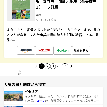
島 喜界島 加計呂麻島（奄美群島
１） ５訂版
島旅
2026.08.06 発売
ようこそ！ 絶景スポットから遊び方、カルチャーまで、島の
人たちが教えてくれた奄美大島の魅力を1冊に凝縮。さあ、島
旅へ。
詳細を見る
…
1
2
3
11
AD
AD
人気の国と地域から探す
イタリア
イタリアは歴史、文化、グルメ、自然と多彩な魅力にあふ
れた国。
ローマ
の古代遺跡やフィレンツェのルネッサンス
美術、ヴェネツィアの運河など、歴史あるスポットはもち