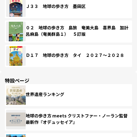
Ｊ３３ 地球の歩き方 墨田区
０２ 地球の歩き方 島旅 奄美大島 喜界島 加計
呂麻島（奄美群島１） ５訂版
Ｄ１７ 地球の歩き方 タイ ２０２７～２０２８
特設ページ
世界遺産ランキング
地球の歩き方 meets クリストファー・ノーラン監督
最新作『オデュッセイア』