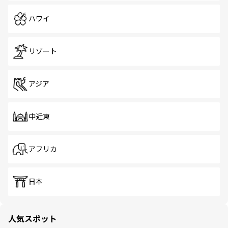
ハワイ
リゾート
アジア
中近東
アフリカ
日本
人気スポット