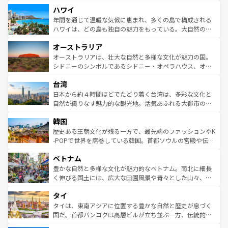
者向けの交通パス提供のサービスもあり、うまく活用すれ
場所ごとに異なる風景と体験が待っている。ニューヨーク
ハワイ
ば市内交通費無料で観光を楽しむこともできる。 なお、新
のような巨大都市は、観光、ショッピング、エンターテイ
着のスイス情報は
コンテンツ一覧
を参照してほしい。
ンメントが詰まった刺激的なスポットだ。一方、アメリカ
年間を通じて温暖な気候に恵まれ、多くの島で構成される
西部には大自然が広がり、グランドキャニオンやイエロー
ハワイは、どの島も独自の魅力をもっている。大自然の神
ストーン国立公園といった絶景が堪能できる。さらに、南
秘を感じたいなら、火山が生み出した壮大な景観を誇るハ
オーストラリア
部のニューオーリンズでは、音楽と美食が融合した独特の
ワイ島は見逃せない。また、定番の観光地といえばオアフ
文化が魅力。旅行者はアメリカの各地域で異なる魅力を楽
島だが、静かな自然を求めるならマウイ島やカウアイ島が
オーストラリアは、壮大な自然と多様な文化が魅力の国。
しみながら、その多様性と豊かな歴史を感じることができ
おすすめ。エメラルドグリーンに輝く海をはじめ、豊かな
シドニーのシンボルであるシドニー・オペラハウス、オー
るだろう。車でのロードトリップや列車の旅も、アメリカ
文化や歴史が息づいている。「アロハスピリット」と呼ば
ストラリア東海岸北部に広がる大サンゴ礁地帯グレートバ
ならではの贅沢な旅のスタイルだ。 なお、新着のアメリカ
台湾
れるおもてなしの心で訪れる人々を迎えてくれるハワイの
リアリーフや大陸中央部にそびえるウルル（エアーズロッ
情報は
コンテンツ一覧
を参照してほしい。
人々、おいしいローカルフードやハワイアンミュージッ
ク）、タスマニアの美しい原生林やケアンズの熱帯雨林な
日本から約４時間ほどでたどり着く台湾は、多彩な文化と
ク、伝統的なフラダンスなど、すべてがハワイの魅力を彩
ど、見どころがたくさん。また、カフェやワイン、オージ
自然が織りなす魅力的な観光地。活気あふれる大都市の台
っている。訪れるたびに新しい発見と感動が待っているハ
ービーフなどの食文化も豊かで、美味しいものであふれて
北やノスタルジックな町並みが人気な九份（ジォウフェ
ワイを、存分に味わってほしい。 なお、新着のハワイ情報
韓国
いる。アクティビティも充実しており、サーフィンやダイ
ン）、静ひつな山岳地帯である台湾東部など、都市の喧騒
は
コンテンツ一覧
を参照してほしい。
ビング、ハイキングなど、アウトドア好きにはたまらな
と山間の静けさが共存しており、訪れる人に新しい発見と
歴史ある王朝文化が残る一方で、最先端のファッションやK
い。オーストラリアの多彩な魅力を存分に味わいつくそ
驚きをもたらしてくれる。また、奥深い台湾の食文化も魅
-POPで世界を席巻している韓国。首都ソウルの宮殿や伝統
う。 なお、新着のオーストラリア情報は
コンテンツ一覧
を
力で、夜市などの屋台グルメから高級料理、ヘルシーで美
家屋が並ぶエリアでは韓国の歴史と文化に浸ることがで
参照してほしい。
ベトナム
容にもいいと評判のスイーツなど、バラエティ豊かな料理
き、地方に足を延ばせば四季折々の自然美を楽しむことが
が味わえる。 なお、新着の台湾情報は
コンテンツ一覧
を参
できる。そして、キムチや焼肉、絶品のストリートフード
豊かな自然と多様な文化が魅力的なベトナム。南北に細長
照してほしい。
まで、さまざまな韓国料理が待っている。夜には、韓国な
く伸びる国土には、広大な田園風景や青々とした山々、世
らではのナイトライフも堪能できる。あたたかいホスピタ
界遺産に登録された壮大な自然景観が点在し、都市部では
タイ
リティに包まれながら、韓国の多彩な魅力を心ゆくまで味
急速な発展と共に伝統が息づく。ハノイの古い町並みやホ
わってみてほしい。 なお、新着の韓国情報は
コンテンツ一
ーチミン市のフランス統治時代の建物も、独特の雰囲気を
タイは、東南アジアに位置する豊かな自然と歴史が息づく
覧
を参照してほしい。
醸し出している。また、バラエティの豊かさとおいしさで
国だ。首都バンコクは高層ビルが立ち並ぶ一方、伝統的な
世界中の食通を魅了してやまないベトナム料理も魅力のひ
寺院や市場がいたるところに点在し、古きよき文化と現代