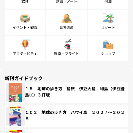
飲食
建築・アート
宿泊
イベント・観戦
世界遺産
リゾート
アクティビティ
鉄道・フライト
ショップ
新刊ガイドブック
１５ 地球の歩き方 島旅 伊豆大島 利島（伊豆諸
島①）３訂版
Ｃ０２ 地球の歩き方 ハワイ島 ２０２７～２０２
８