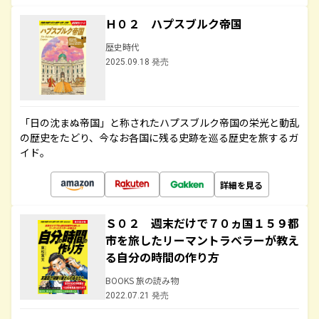
Ｈ０２ ハプスブルク帝国
歴史時代
2025.09.18 発売
「日の沈まぬ帝国」と称されたハプスブルク帝国の栄光と動乱
の歴史をたどり、今なお各国に残る史跡を巡る歴史を旅するガ
イド。
詳細を見る
Ｓ０２ 週末だけで７０ヵ国１５９都
市を旅したリーマントラベラーが教え
る自分の時間の作り方
BOOKS 旅の読み物
2022.07.21 発売