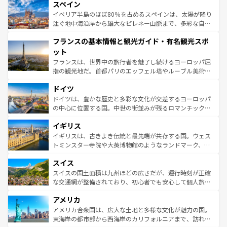
スペイン
ろん、トスカーナの美しい田園風景やアマルフィ海岸の絶
景など、自然景観も見逃せない。観光の合間には、本場の
イベリア半島のほぼ80％を占めるスペインは、太陽が降り
ピザやパスタなど、絶品のイタリア料理を堪能することも
注ぐ地中海沿岸から雄大なピレネー山脈まで、多彩な自然
できる。朝目覚めてから夜眠るまで、すべての瞬間を楽し
と文化が詰まったヨーロッパ屈指の旅行先だ。多様な地域
フランスの基本情報と観光ガイド・有名観光スポ
ませてくれるイタリアで、忘れられない旅をしてみよう！
文化が根付くこの国では、情熱的なフラメンコ、熱気あふ
なお、新着のイタリア情報は
コンテンツ一覧
を参照してほ
れる闘牛、そして美味しいタパスが生活の一部となってい
ット
しい。
る。首都マドリードの洗練された雰囲気や、バルセロナの
フランスは、世界中の旅行者を魅了し続けるヨーロッパ屈
アートに溢れた街角から、地方では古代ローマ遺跡や中世
指の観光地だ。首都パリのエッフェル塔やルーブル美術館
の城塞都市、穏やかなビーチリゾートまで多彩な表情を見
といった象徴的なスポットから、田舎町の古風な美しさま
せる。地方によって風土や気候が異なるスペインはその個
ドイツ
で、幅広い魅力が詰まっている。華麗な宮殿、歴史的な大
性で訪れる人を魅了する。 なお、新着のスペイン情報は
コ
聖堂、美しいビーチ、そして豊かな自然が、訪れる者を心
ドイツは、豊かな歴史と多彩な文化が交差するヨーロッパ
ンテンツ一覧
を参照してほしい。
から魅了する。また、フランスは美食の国としても知ら
の中心に位置する国。中世の街並みが残るロマンチック街
れ、フランス料理はユネスコ無形文化遺産にも登録されて
道から、未来を先取りするようなモダンな都市まで多様な
イギリス
いる。シャンパンの発祥地であるランス、プロヴァンスの
顔を持つこの国は、どこを歩いても飽きることがない。ベ
香り高いラベンダー畑など、多彩な楽しみ方が可能だ。さ
ルリンの文化的活気、バイエルン州のアルプスの絶景、そ
イギリスは、古きよき伝統と最先端が共存する国。ウェス
らに、パリ以外の地域にも魅力が溢れており、どの街角に
してライン川沿いのワイン畑といった風景は必見。ビール
トミンスター寺院や大英博物館のようなランドマーク、歴
も豊かな歴史と文化が息づいている。パリ以外の個性あふ
とソーセージを味わいながら地元の人と過ごす楽しい時間
史ある大学都市、美しい丘陵地帯や牧歌的な風景など、エ
れる地方に足を運ぶとそれぞれで全く異なる文化を体験で
スイス
は、お酒好きな人にはぜひ体験してほしい。 なお、新着の
リアごとに異なる魅力がある。また、優雅なアフタヌーン
きるだろう。 なお、新着のフランス情報は
コンテンツ一覧
ドイツ情報は
コンテンツ一覧
を参照してほしい。
ティー、ビール好きにはたまらない英国パブ、サッカー観
スイスの国土面積は九州ほどの広さだが、運行時刻が正確
を参照してほしい。
戦など、本場だからこそできる体験も豊富。イギリスを旅
な交通網が整備されており、初心者でも安心して個人旅行
して楽しみつくそう。 なお、新着のイギリス情報は
コンテ
を楽しめる。日本同様に時刻表どおりの旅が可能だ。中世
アメリカ
ンツ一覧
を参照してほしい。
の建物がそのまま残る町や、スイスならではのユニークな
博物館もあり、アルプス観光だけでなく町歩きも満喫する
アメリカ合衆国は、広大な土地と多様な文化が魅力の国。
ことができる。国民の所得が高いため物価も高いが、旅行
東海岸の都市部から西海岸のカリフォルニアまで、訪れる