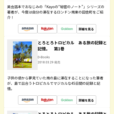
英会話本でおなじみの「Kayoの“秘密のノート”」シリーズの
著者が、今度は自分の滞在するロンドン南東の田舎町をご紹
介！
詳細を見る
とろとろトロピカル ある旅の記録と
記憶。 第1巻
D-Books
2018.03.29 発売
子供の頃から夢見ていた南の島に滞在することになった筆者
が、島で出合うトロピカルでマジカルな45日間の記録と記
憶。
詳細を見る
とろとろトロピカル ある旅の記録と