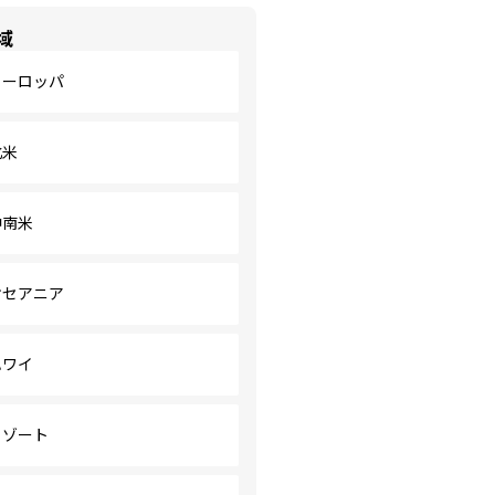
域
ヨーロッパ
北米
中南米
オセアニア
ハワイ
リゾート