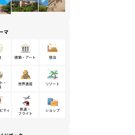
ーマ
食
建築・アート
宿泊
ト・
世界遺産
リゾート
戦
鉄道・
ビティ
ショップ
フライト