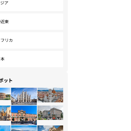
アジア
中近東
アフリカ
日本
ポット