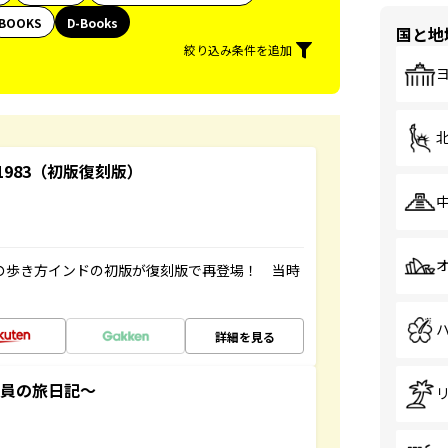
BOOKS
D-Books
国と地
絞り込み条件を追加
-1983（初版復刻版）
球の歩き方インドの初版が復刻版で再登場！ 当時
詳細を見る
社員の旅日記～