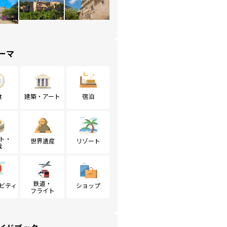
ーマ
食
建築・アート
宿泊
ト・
世界遺産
リゾート
戦
鉄道・
ビティ
ショップ
フライト