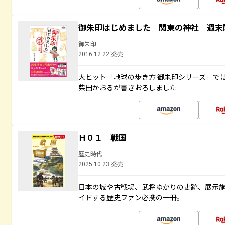
御朱印はじめました 関東の神社 週末
御朱印
2016.12.22 発売
大ヒット「地球の歩き方 御朱印シリーズ」で
柴田かおるが書きおろしました
Ｈ０１ 戦国
歴史時代
2025.10.23 発売
日本の城や古戦場、武将ゆかりの史跡、展示
イドする歴史ファン必携の一冊。