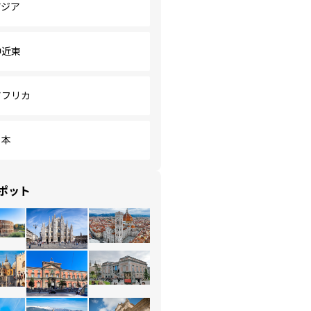
アジア
中近東
アフリカ
日本
ポット