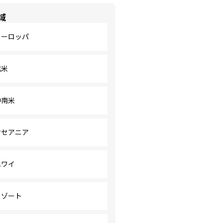
域
ヨーロッパ
北米
中南米
オセアニア
ハワイ
リゾート