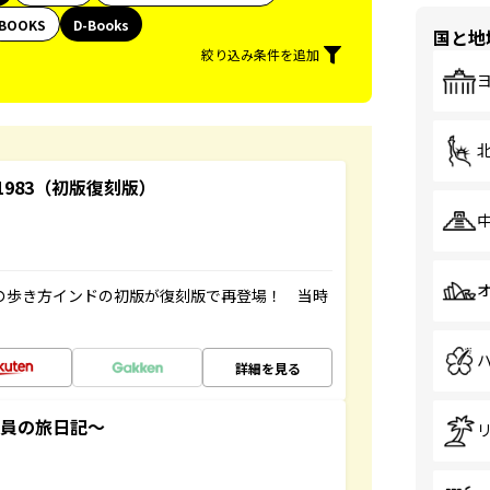
BOOKS
D-Books
国と地
絞り込み条件を追加
-1983（初版復刻版）
球の歩き方インドの初版が復刻版で再登場！ 当時
詳細を見る
社員の旅日記～