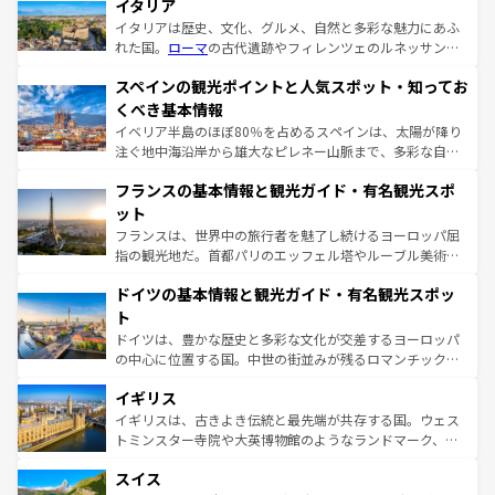
イタリア
イタリアは歴史、文化、グルメ、自然と多彩な魅力にあふ
れた国。
ローマ
の古代遺跡やフィレンツェのルネッサンス
美術、ヴェネツィアの運河など、歴史あるスポットはもち
スペインの観光ポイントと人気スポット・知ってお
ろん、トスカーナの美しい田園風景やアマルフィ海岸の絶
景など、自然景観も見逃せない。観光の合間には、本場の
くべき基本情報
ピザやパスタなど、絶品のイタリア料理を堪能することも
イベリア半島のほぼ80％を占めるスペインは、太陽が降り
できる。朝目覚めてから夜眠るまで、すべての瞬間を楽し
注ぐ地中海沿岸から雄大なピレネー山脈まで、多彩な自然
ませてくれるイタリアで、忘れられない旅をしてみよう！
と文化が詰まったヨーロッパ屈指の旅行先だ。多様な地域
なお、新着のイタリア情報は
コンテンツ一覧
を参照してほ
フランスの基本情報と観光ガイド・有名観光スポ
文化が根付くこの国では、情熱的なフラメンコ、熱気あふ
しい。
れる闘牛、そして美味しいタパスが生活の一部となってい
ット
る。首都マドリードの洗練された雰囲気や、バルセロナの
フランスは、世界中の旅行者を魅了し続けるヨーロッパ屈
アートに溢れた街角から、地方では古代ローマ遺跡や中世
指の観光地だ。首都パリのエッフェル塔やルーブル美術館
の城塞都市、穏やかなビーチリゾートまで多彩な表情を見
といった象徴的なスポットから、田舎町の古風な美しさま
せる。地方によって風土や気候が異なるスペインはその個
ドイツの基本情報と観光ガイド・有名観光スポッ
で、幅広い魅力が詰まっている。華麗な宮殿、歴史的な大
性で訪れる人を魅了する。 なお、新着のスペイン情報は
コ
聖堂、美しいビーチ、そして豊かな自然が、訪れる者を心
ト
ンテンツ一覧
を参照してほしい。
から魅了する。また、フランスは美食の国としても知ら
ドイツは、豊かな歴史と多彩な文化が交差するヨーロッパ
れ、フランス料理はユネスコ無形文化遺産にも登録されて
の中心に位置する国。中世の街並みが残るロマンチック街
いる。シャンパンの発祥地であるランス、プロヴァンスの
道から、未来を先取りするようなモダンな都市まで多様な
香り高いラベンダー畑など、多彩な楽しみ方が可能だ。さ
イギリス
顔を持つこの国は、どこを歩いても飽きることがない。ベ
らに、パリ以外の地域にも魅力が溢れており、どの街角に
ルリンの文化的活気、バイエルン州のアルプスの絶景、そ
イギリスは、古きよき伝統と最先端が共存する国。ウェス
も豊かな歴史と文化が息づいている。パリ以外の個性あふ
してライン川沿いのワイン畑といった風景は必見。ビール
トミンスター寺院や大英博物館のようなランドマーク、歴
れる地方に足を運ぶとそれぞれで全く異なる文化を体験で
とソーセージを味わいながら地元の人と過ごす楽しい時間
史ある大学都市、美しい丘陵地帯や牧歌的な風景など、エ
きるだろう。 なお、新着のフランス情報は
コンテンツ一覧
スイス
は、お酒好きな人にはぜひ体験してほしい。 なお、新着の
リアごとに異なる魅力がある。また、優雅なアフタヌーン
を参照してほしい。