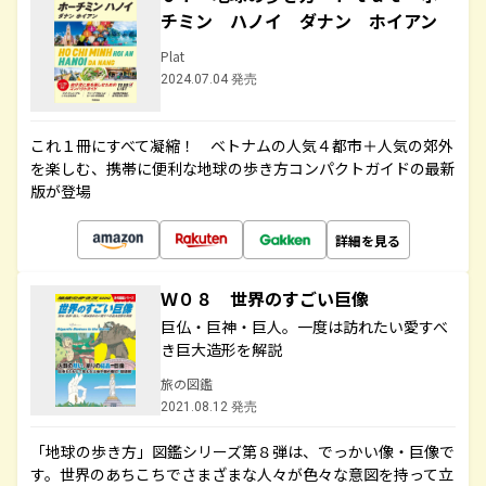
チミン ハノイ ダナン ホイアン
Plat
2024.07.04 発売
これ１冊にすべて凝縮！ ベトナムの人気４都市＋人気の郊外
を楽しむ、携帯に便利な地球の歩き方コンパクトガイドの最新
版が登場
詳細を見る
Ｗ０８ 世界のすごい巨像
巨仏・巨神・巨人。一度は訪れたい愛すべ
き巨大造形を解説
旅の図鑑
2021.08.12 発売
「地球の歩き方」図鑑シリーズ第８弾は、でっかい像・巨像で
す。世界のあちこちでさまざまな人々が色々な意図を持って立