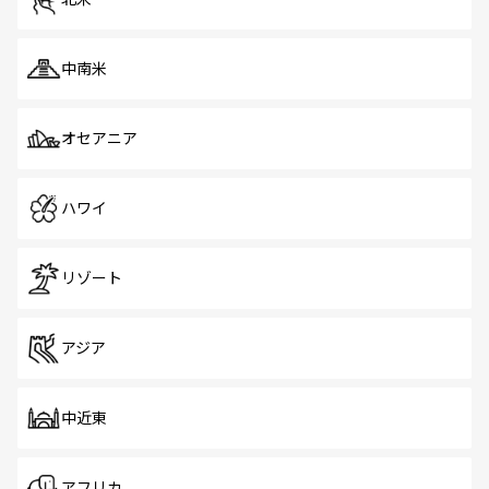
中南米
オセアニア
ハワイ
リゾート
アジア
中近東
アフリカ