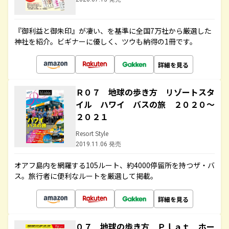
『御利益と御朱印』が凄い、を基準に全国7万社から厳選した
神社を紹介。ビギナーに優しく、ツウも納得の1冊です。
詳細を見る
Ｒ０７ 地球の歩き方 リゾートスタ
イル ハワイ バスの旅 ２０２０～
２０２１
Resort Style
2019.11.06 発売
オアフ島内を網羅する105ルート、約4000停留所を持つザ・バ
ス。旅行者に便利なルートを厳選して掲載。
詳細を見る
０７ 地球の歩き方 Ｐｌａｔ ホー