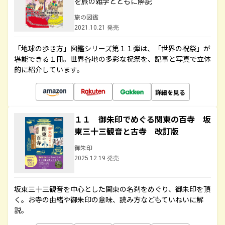
を旅の雑学とともに解説
旅の図鑑
2021.10.21 発売
「地球の歩き方」図鑑シリーズ第１１弾は、「世界の祝祭」が
堪能できる１冊。世界各地の多彩な祝祭を、記事と写真で立体
的に紹介しています。
詳細を見る
１１ 御朱印でめぐる関東の百寺 坂
東三十三観音と古寺 改訂版
御朱印
2025.12.19 発売
坂東三十三観音を中心とした関東の名刹をめぐり、御朱印を頂
く。お寺の由緒や御朱印の意味、読み方などもていねいに解
説。