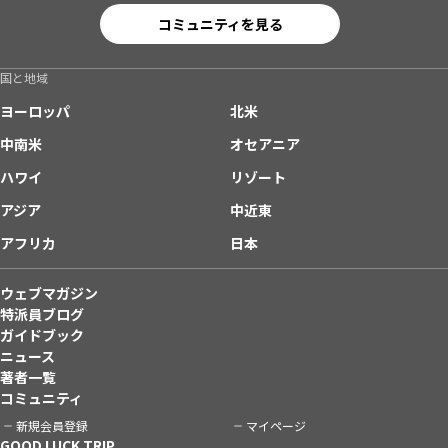
コミュニティを見る
国と地域
ヨーロッパ
北米
中南米
オセアニア
ハワイ
リゾート
アジア
中近東
アフリカ
日本
ウェブマガジン
特派員ブログ
ガイドブック
ニュース
著者一覧
コミュニティ
新規会員登録
マイページ
GOOD LUCK TRIP