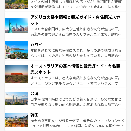
ドイツ情報は
コンテンツ一覧
を参照してほしい。
ティー、ビール好きにはたまらない英国パブ、サッカー観
スイスの国土面積は九州ほどの広さだが、運行時刻が正確
戦など、本場だからこそできる体験も豊富。イギリスを旅
な交通網が整備されており、初心者でも安心して個人旅行
して楽しみつくそう。 なお、新着のイギリス情報は
コンテ
を楽しめる。日本同様に時刻表どおりの旅が可能だ。中世
アメリカの基本情報と観光ガイド・有名観光スポ
ンツ一覧
を参照してほしい。
の建物がそのまま残る町や、スイスならではのユニークな
博物館もあり、アルプス観光だけでなく町歩きも満喫する
ット
ことができる。国民の所得が高いため物価も高いが、旅行
アメリカ合衆国は、広大な土地と多様な文化が魅力の国。
者向けの交通パス提供のサービスもあり、うまく活用すれ
東海岸の都市部から西海岸のカリフォルニアまで、訪れる
ば市内交通費無料で観光を楽しむこともできる。 なお、新
場所ごとに異なる風景と体験が待っている。ニューヨーク
着のスイス情報は
コンテンツ一覧
を参照してほしい。
ハワイ
のような巨大都市は、観光、ショッピング、エンターテイ
ンメントが詰まった刺激的なスポットだ。一方、アメリカ
年間を通じて温暖な気候に恵まれ、多くの島で構成される
西部には大自然が広がり、グランドキャニオンやイエロー
ハワイは、どの島も独自の魅力をもっている。大自然の神
ストーン国立公園といった絶景が堪能できる。さらに、南
秘を感じたいなら、火山が生み出した壮大な景観を誇るハ
オーストラリアの基本情報と観光ガイド・有名観
部のニューオーリンズでは、音楽と美食が融合した独特の
ワイ島は見逃せない。また、定番の観光地といえばオアフ
文化が魅力。旅行者はアメリカの各地域で異なる魅力を楽
島だが、静かな自然を求めるならマウイ島やカウアイ島が
光スポット
しみながら、その多様性と豊かな歴史を感じることができ
おすすめ。エメラルドグリーンに輝く海をはじめ、豊かな
オーストラリアは、壮大な自然と多様な文化が魅力の国。
るだろう。車でのロードトリップや列車の旅も、アメリカ
文化や歴史が息づいている。「アロハスピリット」と呼ば
シドニーのシンボルであるシドニー・オペラハウス、オー
ならではの贅沢な旅のスタイルだ。 なお、新着のアメリカ
れるおもてなしの心で訪れる人々を迎えてくれるハワイの
ストラリア東海岸北部に広がる大サンゴ礁地帯グレートバ
情報は
コンテンツ一覧
を参照してほしい。
人々、おいしいローカルフードやハワイアンミュージッ
台湾
リアリーフや大陸中央部にそびえるウルル（エアーズロッ
ク、伝統的なフラダンスなど、すべてがハワイの魅力を彩
ク）、タスマニアの美しい原生林やケアンズの熱帯雨林な
日本から約４時間ほどでたどり着く台湾は、多彩な文化と
っている。訪れるたびに新しい発見と感動が待っているハ
ど、見どころがたくさん。また、カフェやワイン、オージ
自然が織りなす魅力的な観光地。活気あふれる大都市の台
ワイを、存分に味わってほしい。 なお、新着のハワイ情報
ービーフなどの食文化も豊かで、美味しいものであふれて
北やノスタルジックな町並みが人気な九份（ジォウフェ
は
コンテンツ一覧
を参照してほしい。
韓国
いる。アクティビティも充実しており、サーフィンやダイ
ン）、静ひつな山岳地帯である台湾東部など、都市の喧騒
ビング、ハイキングなど、アウトドア好きにはたまらな
と山間の静けさが共存しており、訪れる人に新しい発見と
歴史ある王朝文化が残る一方で、最先端のファッションやK
い。オーストラリアの多彩な魅力を存分に味わいつくそ
驚きをもたらしてくれる。また、奥深い台湾の食文化も魅
-POPで世界を席巻している韓国。首都ソウルの宮殿や伝統
う。 なお、新着のオーストラリア情報は
コンテンツ一覧
を
力で、夜市などの屋台グルメから高級料理、ヘルシーで美
家屋が並ぶエリアでは韓国の歴史と文化に浸ることがで