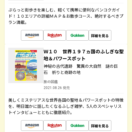
ぷらっと街歩きを楽しむ、軽くて携帯に便利なバンコクガイ
ド！１０エリアの詳細ＭＡＰ＆お散歩コース、絶対するべきプ
ラン満載。
詳細を見る
Ｗ１０ 世界１９７ヵ国のふしぎな聖
地＆パワースポット
神秘の古代遺跡 驚異の大自然 謎の巨
石 祈りと奇跡の地
旅の図鑑
2021.08.26 発売
美しくミステリアスな世界各国の聖地＆パワースポットの特徴
を、明日誰かに話したくなるふしぎ雑学、5人のスペシャリス
トインタビューとともに徹底紹介。
詳細を見る