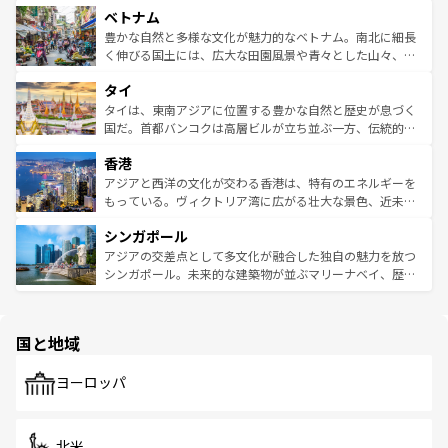
参照してほしい。
ベトナム
容にもいいと評判のスイーツなど、バラエティ豊かな料理
き、地方に足を延ばせば四季折々の自然美を楽しむことが
が味わえる。 なお、新着の台湾情報は
コンテンツ一覧
を参
できる。そして、キムチや焼肉、絶品のストリートフード
豊かな自然と多様な文化が魅力的なベトナム。南北に細長
照してほしい。
まで、さまざまな韓国料理が待っている。夜には、韓国な
く伸びる国土には、広大な田園風景や青々とした山々、世
らではのナイトライフも堪能できる。あたたかいホスピタ
界遺産に登録された壮大な自然景観が点在し、都市部では
タイ
リティに包まれながら、韓国の多彩な魅力を心ゆくまで味
急速な発展と共に伝統が息づく。ハノイの古い町並みやホ
わってみてほしい。 なお、新着の韓国情報は
コンテンツ一
ーチミン市のフランス統治時代の建物も、独特の雰囲気を
タイは、東南アジアに位置する豊かな自然と歴史が息づく
覧
を参照してほしい。
醸し出している。また、バラエティの豊かさとおいしさで
国だ。首都バンコクは高層ビルが立ち並ぶ一方、伝統的な
世界中の食通を魅了してやまないベトナム料理も魅力のひ
寺院や市場がいたるところに点在し、古きよき文化と現代
香港
とつ。フォーやバインミー、ベトナムコーヒーなどは、ぜ
の活気が交差している。北部ではチェンマイなどの山岳地
ひ現地で味わいたい。どの地域を訪れてもあたたかい人々
帯で自然と触れ合い、南部ではプーケットやクラビの美し
アジアと西洋の文化が交わる香港は、特有のエネルギーを
が旅行者を迎えてくれるので、きっと忘れられない旅にな
いビーチでリゾート気分を楽しむことができる。タイ料理
もっている。ヴィクトリア湾に広がる壮大な景色、近未来
るはずだ。 なお、新着のベトナム情報は
コンテンツ一覧
を
は世界的に有名で、屋台から高級レストランまで味覚を刺
的なアートスポット、そして歴史と現代が融合した町並
参照してほしい。
シンガポール
激する。気候は一年中温暖で、どの季節にも異なる楽しみ
み、どこを訪れても感動するはず。観光スポットが密集し
が待っている。親しみやすいタイの人々、仏教を中心とし
ており、効率よく見どころを回れるのも魅力。息をのむよ
アジアの交差点として多文化が融合した独自の魅力を放つ
た文化、そして多様な観光資源が、訪れる旅人を魅了し続
うな絶景から文化的な体験まで、香港を存分に楽しみ尽く
シンガポール。未来的な建築物が並ぶマリーナベイ、歴史
ける。 なお、新着のタイ情報は
コンテンツ一覧
を参照して
そう。 なお、新着の香港情報は
コンテンツ一覧
を参照して
と伝統を感じられるエスニックタウン、多数の緑豊かな公
ほしい。
ほしい。
園や自然保護区など、自然が調和した近代的な景観と文化
の多様性あふれるカラフルな町は、どこを歩いても新しい
国と地域
発見がある。さらに、治安のよさや充実した公共交通機関
も、旅行者にとっては魅力的なポイント。グルメも豊富
で、ホーカーズは地元の風情を楽しめる外せないスポット
ヨーロッパ
だ。訪れる人を飽きさせないシンガポールで、多様な魅力
を体感しよう。 なお、新着のシンガポール情報は
コンテン
ツ一覧
を参照してほしい。
北米