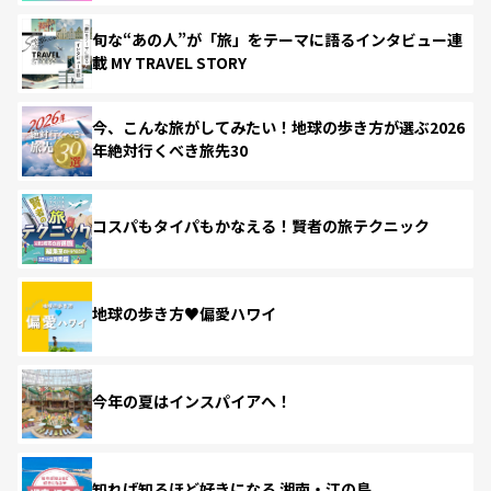
旬な“あの人”が「旅」をテーマに語るインタビュー連
載 MY TRAVEL STORY
今、こんな旅がしてみたい！地球の歩き方が選ぶ2026
年絶対行くべき旅先30
コスパもタイパもかなえる！賢者の旅テクニック
地球の歩き方♥偏愛ハワイ
今年の夏はインスパイアへ！
知れば知るほど好きになる 湘南・江の島