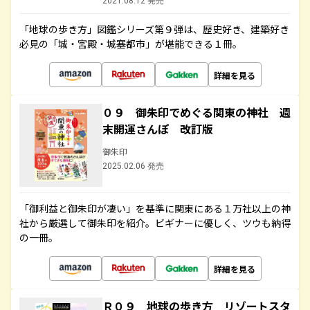
2021.08.12 発売
「地球の歩き方」図鑑シリーズ第９弾は、歴史好き、建築好き
必見の「城・宮殿・城塞都市」が堪能できる１冊。
詳細を見る
０９ 御朱印でめぐる関東の神社 週
末開運さんぽ 改訂版
御朱印
2025.02.06 発売
「御利益と御朱印が凄い」を基準に関東にある１万社以上の神
社から厳選して御朱印を紹介。ビギナーに優しく、ツウも納得
の一冊。
詳細を見る
Ｒ０９ 地球の歩き方 リゾートスタ