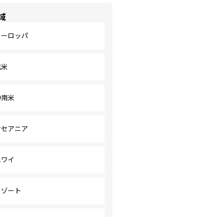
域
ヨーロッパ
北米
中南米
オセアニア
ハワイ
リゾート