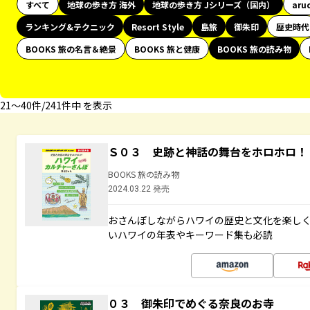
すべて
地球の歩き方 海外
地球の歩き方 Jシリーズ（国内）
aru
ランキング&テクニック
Resort Style
島旅
御朱印
歴史時代
BOOKS 旅の名言＆絶景
BOOKS 旅と健康
BOOKS 旅の読み物
21〜40件/241件中 を表示
Ｓ０３ 史跡と神話の舞台をホロホロ！
BOOKS 旅の読み物
2024.03.22 発売
おさんぽしながらハワイの歴史と文化を楽し
いハワイの年表やキーワード集も必読
０３ 御朱印でめぐる奈良のお寺