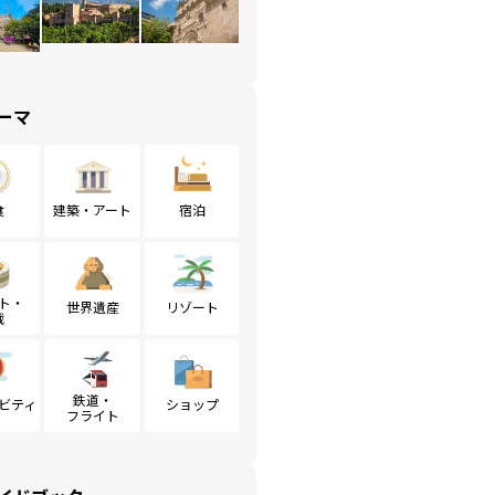
ーマ
食
建築・アート
宿泊
ト・
世界遺産
リゾート
戦
鉄道・
ビティ
ショップ
フライト