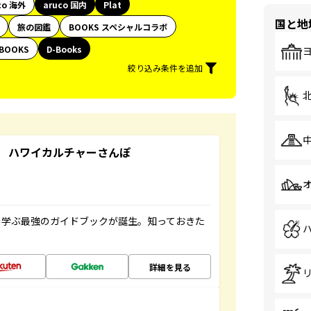
co 海外
aruco 国内
Plat
国と地
旅の図鑑
BOOKS スペシャルコラボ
BOOKS
D-Books
絞り込み条件を追加
 ハワイカルチャーさんぽ
く学ぶ最強のガイドブックが誕生。知っておきた
詳細を見る