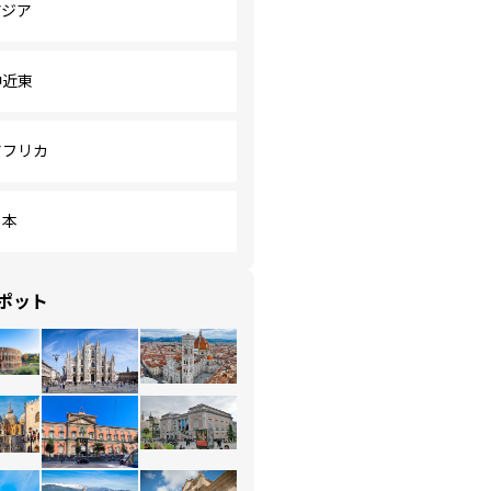
アジア
中近東
アフリカ
日本
ポット