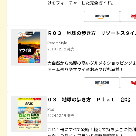
けをフィーチャーした完全ガイド。
Ｒ０３ 地球の歩き方 リゾートスタイ
Resort Style
2018.12.12 発売
大自然から感度の高いグルメ＆ショッピング
ァーム巡りやマウイ産おみやげも満載！
０３ 地球の歩き方 Ｐｌａｔ 台北
Plat
2024.12.19 発売
これ１冊にすべて凝縮！軽くて持ち歩きに便
を楽しみ尽くすプラン＆最新情報満載！