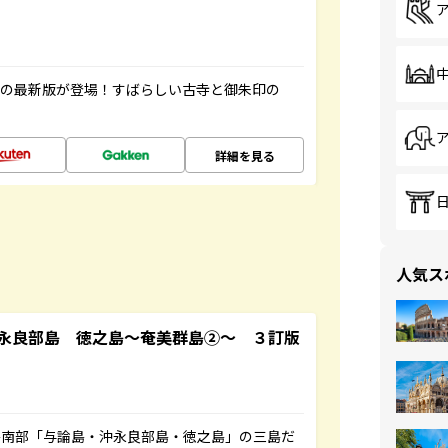
寺の最新版が登場！すばらしい古寺と御朱印の
詳細を見る
人気ス
永良部島 徳之島～奄美群島②～ ３訂版
島南部「与論島・沖永良部島・徳之島」の三島だ