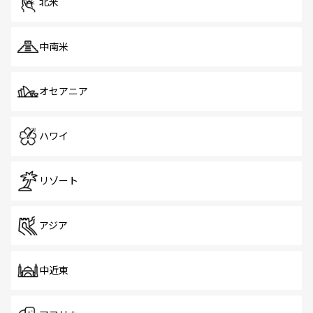
北米
中南米
オセアニア
ハワイ
リゾート
アジア
中近東