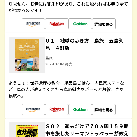
りません。お寺には御朱印があり、これに触れればお寺の全て
がわかるのです！
詳細を見る
０１ 地球の歩き方 島旅 五島列
島 ４訂版
島旅
2024.07.04 発売
ようこそ！世界遺産の教会、絶品島ごはん、古民家ステイな
ど、島の人が教えてくれた五島の魅力をギュッと凝縮。さあ、
島旅へ。
詳細を見る
Ｓ０２ 週末だけで７０ヵ国１５９都
市を旅したリーマントラベラーが教え