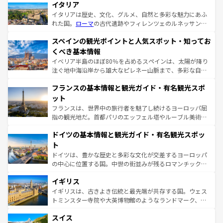
イタリア
イタリアは歴史、文化、グルメ、自然と多彩な魅力にあふ
れた国。
ローマ
の古代遺跡やフィレンツェのルネッサンス
美術、ヴェネツィアの運河など、歴史あるスポットはもち
スペインの観光ポイントと人気スポット・知ってお
ろん、トスカーナの美しい田園風景やアマルフィ海岸の絶
景など、自然景観も見逃せない。観光の合間には、本場の
くべき基本情報
ピザやパスタなど、絶品のイタリア料理を堪能することも
イベリア半島のほぼ80％を占めるスペインは、太陽が降り
できる。朝目覚めてから夜眠るまで、すべての瞬間を楽し
注ぐ地中海沿岸から雄大なピレネー山脈まで、多彩な自然
ませてくれるイタリアで、忘れられない旅をしてみよう！
と文化が詰まったヨーロッパ屈指の旅行先だ。多様な地域
なお、新着のイタリア情報は
コンテンツ一覧
を参照してほ
フランスの基本情報と観光ガイド・有名観光スポ
文化が根付くこの国では、情熱的なフラメンコ、熱気あふ
しい。
れる闘牛、そして美味しいタパスが生活の一部となってい
ット
る。首都マドリードの洗練された雰囲気や、バルセロナの
フランスは、世界中の旅行者を魅了し続けるヨーロッパ屈
アートに溢れた街角から、地方では古代ローマ遺跡や中世
指の観光地だ。首都パリのエッフェル塔やルーブル美術館
の城塞都市、穏やかなビーチリゾートまで多彩な表情を見
といった象徴的なスポットから、田舎町の古風な美しさま
せる。地方によって風土や気候が異なるスペインはその個
ドイツの基本情報と観光ガイド・有名観光スポッ
で、幅広い魅力が詰まっている。華麗な宮殿、歴史的な大
性で訪れる人を魅了する。 なお、新着のスペイン情報は
コ
聖堂、美しいビーチ、そして豊かな自然が、訪れる者を心
ト
ンテンツ一覧
を参照してほしい。
から魅了する。また、フランスは美食の国としても知ら
ドイツは、豊かな歴史と多彩な文化が交差するヨーロッパ
れ、フランス料理はユネスコ無形文化遺産にも登録されて
の中心に位置する国。中世の街並みが残るロマンチック街
いる。シャンパンの発祥地であるランス、プロヴァンスの
道から、未来を先取りするようなモダンな都市まで多様な
香り高いラベンダー畑など、多彩な楽しみ方が可能だ。さ
イギリス
顔を持つこの国は、どこを歩いても飽きることがない。ベ
らに、パリ以外の地域にも魅力が溢れており、どの街角に
ルリンの文化的活気、バイエルン州のアルプスの絶景、そ
イギリスは、古きよき伝統と最先端が共存する国。ウェス
も豊かな歴史と文化が息づいている。パリ以外の個性あふ
してライン川沿いのワイン畑といった風景は必見。ビール
トミンスター寺院や大英博物館のようなランドマーク、歴
れる地方に足を運ぶとそれぞれで全く異なる文化を体験で
とソーセージを味わいながら地元の人と過ごす楽しい時間
史ある大学都市、美しい丘陵地帯や牧歌的な風景など、エ
きるだろう。 なお、新着のフランス情報は
コンテンツ一覧
スイス
は、お酒好きな人にはぜひ体験してほしい。 なお、新着の
リアごとに異なる魅力がある。また、優雅なアフタヌーン