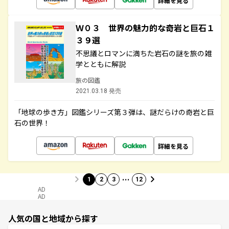
詳細を見る
Ｗ０３ 世界の魅力的な奇岩と巨石１
３９選
不思議とロマンに満ちた岩石の謎を旅の雑
学とともに解説
旅の図鑑
2021.03.18 発売
「地球の歩き方」図鑑シリーズ第３弾は、謎だらけの奇岩と巨
石の世界！
詳細を見る
…
1
2
3
12
AD
AD
人気の国と地域から探す