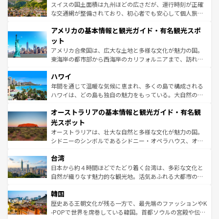
を参照してほしい。
ドイツ情報は
コンテンツ一覧
を参照してほしい。
ティー、ビール好きにはたまらない英国パブ、サッカー観
スイスの国土面積は九州ほどの広さだが、運行時刻が正確
戦など、本場だからこそできる体験も豊富。イギリスを旅
な交通網が整備されており、初心者でも安心して個人旅行
して楽しみつくそう。 なお、新着のイギリス情報は
コンテ
を楽しめる。日本同様に時刻表どおりの旅が可能だ。中世
アメリカの基本情報と観光ガイド・有名観光スポ
ンツ一覧
を参照してほしい。
の建物がそのまま残る町や、スイスならではのユニークな
博物館もあり、アルプス観光だけでなく町歩きも満喫する
ット
ことができる。国民の所得が高いため物価も高いが、旅行
アメリカ合衆国は、広大な土地と多様な文化が魅力の国。
者向けの交通パス提供のサービスもあり、うまく活用すれ
東海岸の都市部から西海岸のカリフォルニアまで、訪れる
ば市内交通費無料で観光を楽しむこともできる。 なお、新
場所ごとに異なる風景と体験が待っている。ニューヨーク
着のスイス情報は
コンテンツ一覧
を参照してほしい。
ハワイ
のような巨大都市は、観光、ショッピング、エンターテイ
ンメントが詰まった刺激的なスポットだ。一方、アメリカ
年間を通じて温暖な気候に恵まれ、多くの島で構成される
西部には大自然が広がり、グランドキャニオンやイエロー
ハワイは、どの島も独自の魅力をもっている。大自然の神
ストーン国立公園といった絶景が堪能できる。さらに、南
秘を感じたいなら、火山が生み出した壮大な景観を誇るハ
オーストラリアの基本情報と観光ガイド・有名観
部のニューオーリンズでは、音楽と美食が融合した独特の
ワイ島は見逃せない。また、定番の観光地といえばオアフ
文化が魅力。旅行者はアメリカの各地域で異なる魅力を楽
島だが、静かな自然を求めるならマウイ島やカウアイ島が
光スポット
しみながら、その多様性と豊かな歴史を感じることができ
おすすめ。エメラルドグリーンに輝く海をはじめ、豊かな
オーストラリアは、壮大な自然と多様な文化が魅力の国。
るだろう。車でのロードトリップや列車の旅も、アメリカ
文化や歴史が息づいている。「アロハスピリット」と呼ば
シドニーのシンボルであるシドニー・オペラハウス、オー
ならではの贅沢な旅のスタイルだ。 なお、新着のアメリカ
れるおもてなしの心で訪れる人々を迎えてくれるハワイの
ストラリア東海岸北部に広がる大サンゴ礁地帯グレートバ
情報は
コンテンツ一覧
を参照してほしい。
人々、おいしいローカルフードやハワイアンミュージッ
台湾
リアリーフや大陸中央部にそびえるウルル（エアーズロッ
ク、伝統的なフラダンスなど、すべてがハワイの魅力を彩
ク）、タスマニアの美しい原生林やケアンズの熱帯雨林な
日本から約４時間ほどでたどり着く台湾は、多彩な文化と
っている。訪れるたびに新しい発見と感動が待っているハ
ど、見どころがたくさん。また、カフェやワイン、オージ
自然が織りなす魅力的な観光地。活気あふれる大都市の台
ワイを、存分に味わってほしい。 なお、新着のハワイ情報
ービーフなどの食文化も豊かで、美味しいものであふれて
北やノスタルジックな町並みが人気な九份（ジォウフェ
は
コンテンツ一覧
を参照してほしい。
韓国
いる。アクティビティも充実しており、サーフィンやダイ
ン）、静ひつな山岳地帯である台湾東部など、都市の喧騒
ビング、ハイキングなど、アウトドア好きにはたまらな
と山間の静けさが共存しており、訪れる人に新しい発見と
歴史ある王朝文化が残る一方で、最先端のファッションやK
い。オーストラリアの多彩な魅力を存分に味わいつくそ
驚きをもたらしてくれる。また、奥深い台湾の食文化も魅
-POPで世界を席巻している韓国。首都ソウルの宮殿や伝統