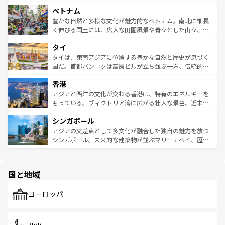
う。 なお、新着のオーストラリア情報は
コンテンツ一覧
を
力で、夜市などの屋台グルメから高級料理、ヘルシーで美
家屋が並ぶエリアでは韓国の歴史と文化に浸ることがで
参照してほしい。
ベトナム
容にもいいと評判のスイーツなど、バラエティ豊かな料理
き、地方に足を延ばせば四季折々の自然美を楽しむことが
が味わえる。 なお、新着の台湾情報は
コンテンツ一覧
を参
できる。そして、キムチや焼肉、絶品のストリートフード
豊かな自然と多様な文化が魅力的なベトナム。南北に細長
照してほしい。
まで、さまざまな韓国料理が待っている。夜には、韓国な
く伸びる国土には、広大な田園風景や青々とした山々、世
らではのナイトライフも堪能できる。あたたかいホスピタ
界遺産に登録された壮大な自然景観が点在し、都市部では
タイ
リティに包まれながら、韓国の多彩な魅力を心ゆくまで味
急速な発展と共に伝統が息づく。ハノイの古い町並みやホ
わってみてほしい。 なお、新着の韓国情報は
コンテンツ一
ーチミン市のフランス統治時代の建物も、独特の雰囲気を
タイは、東南アジアに位置する豊かな自然と歴史が息づく
覧
を参照してほしい。
醸し出している。また、バラエティの豊かさとおいしさで
国だ。首都バンコクは高層ビルが立ち並ぶ一方、伝統的な
世界中の食通を魅了してやまないベトナム料理も魅力のひ
寺院や市場がいたるところに点在し、古きよき文化と現代
香港
とつ。フォーやバインミー、ベトナムコーヒーなどは、ぜ
の活気が交差している。北部ではチェンマイなどの山岳地
ひ現地で味わいたい。どの地域を訪れてもあたたかい人々
帯で自然と触れ合い、南部ではプーケットやクラビの美し
アジアと西洋の文化が交わる香港は、特有のエネルギーを
が旅行者を迎えてくれるので、きっと忘れられない旅にな
いビーチでリゾート気分を楽しむことができる。タイ料理
もっている。ヴィクトリア湾に広がる壮大な景色、近未来
るはずだ。 なお、新着のベトナム情報は
コンテンツ一覧
を
は世界的に有名で、屋台から高級レストランまで味覚を刺
的なアートスポット、そして歴史と現代が融合した町並
参照してほしい。
シンガポール
激する。気候は一年中温暖で、どの季節にも異なる楽しみ
み、どこを訪れても感動するはず。観光スポットが密集し
が待っている。親しみやすいタイの人々、仏教を中心とし
ており、効率よく見どころを回れるのも魅力。息をのむよ
アジアの交差点として多文化が融合した独自の魅力を放つ
た文化、そして多様な観光資源が、訪れる旅人を魅了し続
うな絶景から文化的な体験まで、香港を存分に楽しみ尽く
シンガポール。未来的な建築物が並ぶマリーナベイ、歴史
ける。 なお、新着のタイ情報は
コンテンツ一覧
を参照して
そう。 なお、新着の香港情報は
コンテンツ一覧
を参照して
と伝統を感じられるエスニックタウン、多数の緑豊かな公
ほしい。
ほしい。
園や自然保護区など、自然が調和した近代的な景観と文化
の多様性あふれるカラフルな町は、どこを歩いても新しい
国と地域
発見がある。さらに、治安のよさや充実した公共交通機関
も、旅行者にとっては魅力的なポイント。グルメも豊富
で、ホーカーズは地元の風情を楽しめる外せないスポット
ヨーロッパ
だ。訪れる人を飽きさせないシンガポールで、多様な魅力
を体感しよう。 なお、新着のシンガポール情報は
コンテン
ツ一覧
を参照してほしい。