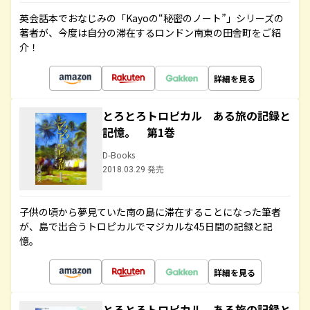
英会話本でおなじみの「Kayoの“秘密のノート”」シリーズの
著者が、今度は自分の滞在するロンドン南東の田舎町をご紹
介！
詳細を見る
とろとろトロピカル ある旅の記録と
記憶。 第1巻
D-Books
2018.03.29 発売
子供の頃から夢見ていた南の島に滞在することになった筆者
が、島で出合うトロピカルでマジカルな45日間の記録と記
憶。
詳細を見る
とろとろトロピカル ある旅の記録と