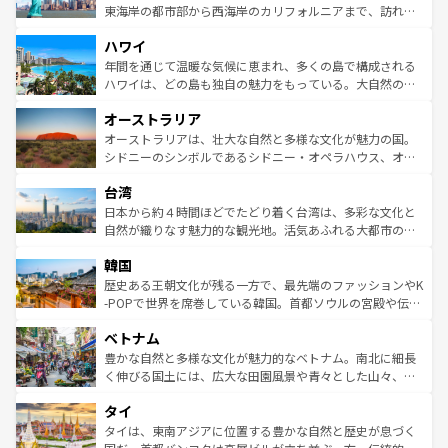
ことができる。国民の所得が高いため物価も高いが、旅行
東海岸の都市部から西海岸のカリフォルニアまで、訪れる
者向けの交通パス提供のサービスもあり、うまく活用すれ
場所ごとに異なる風景と体験が待っている。ニューヨーク
ハワイ
ば市内交通費無料で観光を楽しむこともできる。 なお、新
のような巨大都市は、観光、ショッピング、エンターテイ
着のスイス情報は
コンテンツ一覧
を参照してほしい。
ンメントが詰まった刺激的なスポットだ。一方、アメリカ
年間を通じて温暖な気候に恵まれ、多くの島で構成される
西部には大自然が広がり、グランドキャニオンやイエロー
ハワイは、どの島も独自の魅力をもっている。大自然の神
ストーン国立公園といった絶景が堪能できる。さらに、南
秘を感じたいなら、火山が生み出した壮大な景観を誇るハ
オーストラリア
部のニューオーリンズでは、音楽と美食が融合した独特の
ワイ島は見逃せない。また、定番の観光地といえばオアフ
文化が魅力。旅行者はアメリカの各地域で異なる魅力を楽
島だが、静かな自然を求めるならマウイ島やカウアイ島が
オーストラリアは、壮大な自然と多様な文化が魅力の国。
しみながら、その多様性と豊かな歴史を感じることができ
おすすめ。エメラルドグリーンに輝く海をはじめ、豊かな
シドニーのシンボルであるシドニー・オペラハウス、オー
るだろう。車でのロードトリップや列車の旅も、アメリカ
文化や歴史が息づいている。「アロハスピリット」と呼ば
ストラリア東海岸北部に広がる大サンゴ礁地帯グレートバ
ならではの贅沢な旅のスタイルだ。 なお、新着のアメリカ
台湾
れるおもてなしの心で訪れる人々を迎えてくれるハワイの
リアリーフや大陸中央部にそびえるウルル（エアーズロッ
情報は
コンテンツ一覧
を参照してほしい。
人々、おいしいローカルフードやハワイアンミュージッ
ク）、タスマニアの美しい原生林やケアンズの熱帯雨林な
日本から約４時間ほどでたどり着く台湾は、多彩な文化と
ク、伝統的なフラダンスなど、すべてがハワイの魅力を彩
ど、見どころがたくさん。また、カフェやワイン、オージ
自然が織りなす魅力的な観光地。活気あふれる大都市の台
っている。訪れるたびに新しい発見と感動が待っているハ
ービーフなどの食文化も豊かで、美味しいものであふれて
北やノスタルジックな町並みが人気な九份（ジォウフェ
ワイを、存分に味わってほしい。 なお、新着のハワイ情報
韓国
いる。アクティビティも充実しており、サーフィンやダイ
ン）、静ひつな山岳地帯である台湾東部など、都市の喧騒
は
コンテンツ一覧
を参照してほしい。
ビング、ハイキングなど、アウトドア好きにはたまらな
と山間の静けさが共存しており、訪れる人に新しい発見と
歴史ある王朝文化が残る一方で、最先端のファッションやK
い。オーストラリアの多彩な魅力を存分に味わいつくそ
驚きをもたらしてくれる。また、奥深い台湾の食文化も魅
-POPで世界を席巻している韓国。首都ソウルの宮殿や伝統
う。 なお、新着のオーストラリア情報は
コンテンツ一覧
を
力で、夜市などの屋台グルメから高級料理、ヘルシーで美
家屋が並ぶエリアでは韓国の歴史と文化に浸ることがで
参照してほしい。
ベトナム
容にもいいと評判のスイーツなど、バラエティ豊かな料理
き、地方に足を延ばせば四季折々の自然美を楽しむことが
が味わえる。 なお、新着の台湾情報は
コンテンツ一覧
を参
できる。そして、キムチや焼肉、絶品のストリートフード
豊かな自然と多様な文化が魅力的なベトナム。南北に細長
照してほしい。
まで、さまざまな韓国料理が待っている。夜には、韓国な
く伸びる国土には、広大な田園風景や青々とした山々、世
らではのナイトライフも堪能できる。あたたかいホスピタ
界遺産に登録された壮大な自然景観が点在し、都市部では
タイ
リティに包まれながら、韓国の多彩な魅力を心ゆくまで味
急速な発展と共に伝統が息づく。ハノイの古い町並みやホ
わってみてほしい。 なお、新着の韓国情報は
コンテンツ一
ーチミン市のフランス統治時代の建物も、独特の雰囲気を
タイは、東南アジアに位置する豊かな自然と歴史が息づく
覧
を参照してほしい。
醸し出している。また、バラエティの豊かさとおいしさで