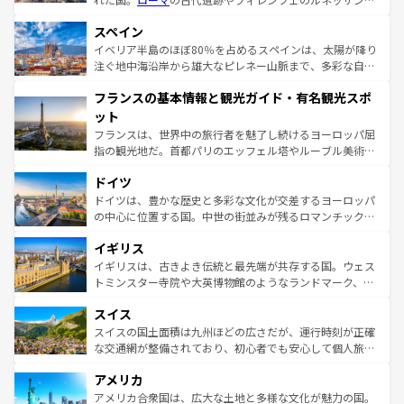
美術、ヴェネツィアの運河など、歴史あるスポットはもち
スペイン
ろん、トスカーナの美しい田園風景やアマルフィ海岸の絶
景など、自然景観も見逃せない。観光の合間には、本場の
イベリア半島のほぼ80％を占めるスペインは、太陽が降り
ピザやパスタなど、絶品のイタリア料理を堪能することも
注ぐ地中海沿岸から雄大なピレネー山脈まで、多彩な自然
できる。朝目覚めてから夜眠るまで、すべての瞬間を楽し
と文化が詰まったヨーロッパ屈指の旅行先だ。多様な地域
フランスの基本情報と観光ガイド・有名観光スポ
ませてくれるイタリアで、忘れられない旅をしてみよう！
文化が根付くこの国では、情熱的なフラメンコ、熱気あふ
なお、新着のイタリア情報は
コンテンツ一覧
を参照してほ
れる闘牛、そして美味しいタパスが生活の一部となってい
ット
しい。
る。首都マドリードの洗練された雰囲気や、バルセロナの
フランスは、世界中の旅行者を魅了し続けるヨーロッパ屈
アートに溢れた街角から、地方では古代ローマ遺跡や中世
指の観光地だ。首都パリのエッフェル塔やルーブル美術館
の城塞都市、穏やかなビーチリゾートまで多彩な表情を見
といった象徴的なスポットから、田舎町の古風な美しさま
せる。地方によって風土や気候が異なるスペインはその個
ドイツ
で、幅広い魅力が詰まっている。華麗な宮殿、歴史的な大
性で訪れる人を魅了する。 なお、新着のスペイン情報は
コ
聖堂、美しいビーチ、そして豊かな自然が、訪れる者を心
ドイツは、豊かな歴史と多彩な文化が交差するヨーロッパ
ンテンツ一覧
を参照してほしい。
から魅了する。また、フランスは美食の国としても知ら
の中心に位置する国。中世の街並みが残るロマンチック街
れ、フランス料理はユネスコ無形文化遺産にも登録されて
道から、未来を先取りするようなモダンな都市まで多様な
イギリス
いる。シャンパンの発祥地であるランス、プロヴァンスの
顔を持つこの国は、どこを歩いても飽きることがない。ベ
香り高いラベンダー畑など、多彩な楽しみ方が可能だ。さ
ルリンの文化的活気、バイエルン州のアルプスの絶景、そ
イギリスは、古きよき伝統と最先端が共存する国。ウェス
らに、パリ以外の地域にも魅力が溢れており、どの街角に
してライン川沿いのワイン畑といった風景は必見。ビール
トミンスター寺院や大英博物館のようなランドマーク、歴
も豊かな歴史と文化が息づいている。パリ以外の個性あふ
とソーセージを味わいながら地元の人と過ごす楽しい時間
史ある大学都市、美しい丘陵地帯や牧歌的な風景など、エ
れる地方に足を運ぶとそれぞれで全く異なる文化を体験で
スイス
は、お酒好きな人にはぜひ体験してほしい。 なお、新着の
リアごとに異なる魅力がある。また、優雅なアフタヌーン
きるだろう。 なお、新着のフランス情報は
コンテンツ一覧
ドイツ情報は
コンテンツ一覧
を参照してほしい。
ティー、ビール好きにはたまらない英国パブ、サッカー観
スイスの国土面積は九州ほどの広さだが、運行時刻が正確
を参照してほしい。
戦など、本場だからこそできる体験も豊富。イギリスを旅
な交通網が整備されており、初心者でも安心して個人旅行
して楽しみつくそう。 なお、新着のイギリス情報は
コンテ
を楽しめる。日本同様に時刻表どおりの旅が可能だ。中世
アメリカ
ンツ一覧
を参照してほしい。
の建物がそのまま残る町や、スイスならではのユニークな
博物館もあり、アルプス観光だけでなく町歩きも満喫する
アメリカ合衆国は、広大な土地と多様な文化が魅力の国。