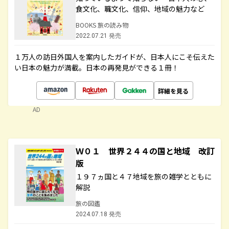
食文化、職文化、信仰、地域の魅力など
BOOKS 旅の読み物
2022.07.21 発売
１万人の訪日外国人を案内したガイドが、日本人にこそ伝えた
い日本の魅力が満載。日本の再発見ができる１冊！
詳細を見る
AD
Ｗ０１ 世界２４４の国と地域 改訂
版
１９７ヵ国と４７地域を旅の雑学とともに
解説
旅の図鑑
2024.07.18 発売