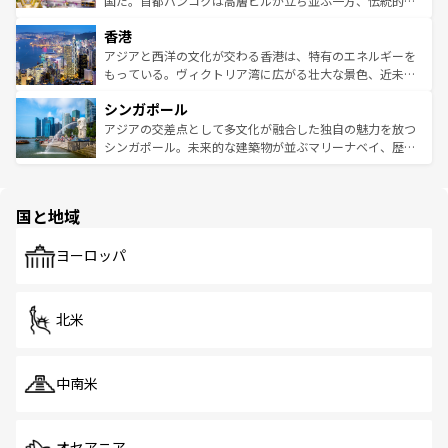
国だ。首都バンコクは高層ビルが立ち並ぶ一方、伝統的な
世界中の食通を魅了してやまないベトナム料理も魅力のひ
寺院や市場がいたるところに点在し、古きよき文化と現代
香港
とつ。フォーやバインミー、ベトナムコーヒーなどは、ぜ
の活気が交差している。北部ではチェンマイなどの山岳地
ひ現地で味わいたい。どの地域を訪れてもあたたかい人々
帯で自然と触れ合い、南部ではプーケットやクラビの美し
アジアと西洋の文化が交わる香港は、特有のエネルギーを
が旅行者を迎えてくれるので、きっと忘れられない旅にな
いビーチでリゾート気分を楽しむことができる。タイ料理
もっている。ヴィクトリア湾に広がる壮大な景色、近未来
るはずだ。 なお、新着のベトナム情報は
コンテンツ一覧
を
は世界的に有名で、屋台から高級レストランまで味覚を刺
的なアートスポット、そして歴史と現代が融合した町並
参照してほしい。
シンガポール
激する。気候は一年中温暖で、どの季節にも異なる楽しみ
み、どこを訪れても感動するはず。観光スポットが密集し
が待っている。親しみやすいタイの人々、仏教を中心とし
ており、効率よく見どころを回れるのも魅力。息をのむよ
アジアの交差点として多文化が融合した独自の魅力を放つ
た文化、そして多様な観光資源が、訪れる旅人を魅了し続
うな絶景から文化的な体験まで、香港を存分に楽しみ尽く
シンガポール。未来的な建築物が並ぶマリーナベイ、歴史
ける。 なお、新着のタイ情報は
コンテンツ一覧
を参照して
そう。 なお、新着の香港情報は
コンテンツ一覧
を参照して
と伝統を感じられるエスニックタウン、多数の緑豊かな公
ほしい。
ほしい。
園や自然保護区など、自然が調和した近代的な景観と文化
の多様性あふれるカラフルな町は、どこを歩いても新しい
国と地域
発見がある。さらに、治安のよさや充実した公共交通機関
も、旅行者にとっては魅力的なポイント。グルメも豊富
で、ホーカーズは地元の風情を楽しめる外せないスポット
ヨーロッパ
だ。訪れる人を飽きさせないシンガポールで、多様な魅力
を体感しよう。 なお、新着のシンガポール情報は
コンテン
ツ一覧
を参照してほしい。
北米
中南米