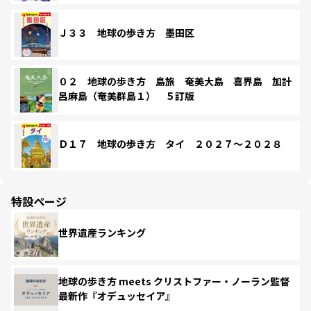
Ｊ３３ 地球の歩き方 墨田区
０２ 地球の歩き方 島旅 奄美大島 喜界島 加計
呂麻島（奄美群島１） ５訂版
Ｄ１７ 地球の歩き方 タイ ２０２７～２０２８
特設ページ
世界遺産ランキング
地球の歩き方 meets クリストファー・ノーラン監督
最新作『オデュッセイア』