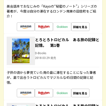
英会話本でおなじみの「Kayoの“秘密のノート”」シリーズの
著者が、今度は自分の滞在するロンドン南東の田舎町をご紹
介！
詳細を見る
とろとろトロピカル ある旅の記録と
記憶。 第1巻
D-Books
2018.03.29 発売
子供の頃から夢見ていた南の島に滞在することになった筆者
が、島で出合うトロピカルでマジカルな45日間の記録と記
憶。
詳細を見る
とろとろトロピカル ある旅の記録と