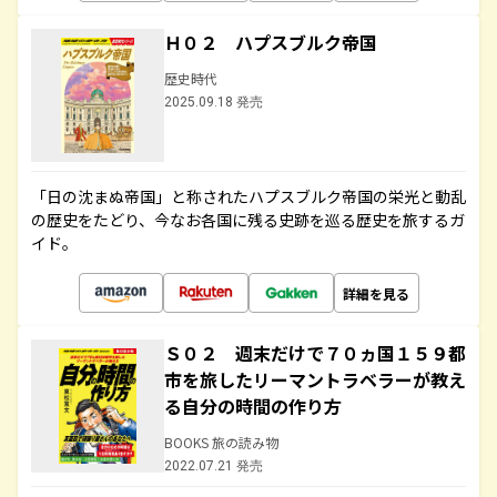
Ｈ０２ ハプスブルク帝国
歴史時代
2025.09.18 発売
「日の沈まぬ帝国」と称されたハプスブルク帝国の栄光と動乱
の歴史をたどり、今なお各国に残る史跡を巡る歴史を旅するガ
イド。
詳細を見る
Ｓ０２ 週末だけで７０ヵ国１５９都
市を旅したリーマントラベラーが教え
る自分の時間の作り方
BOOKS 旅の読み物
2022.07.21 発売