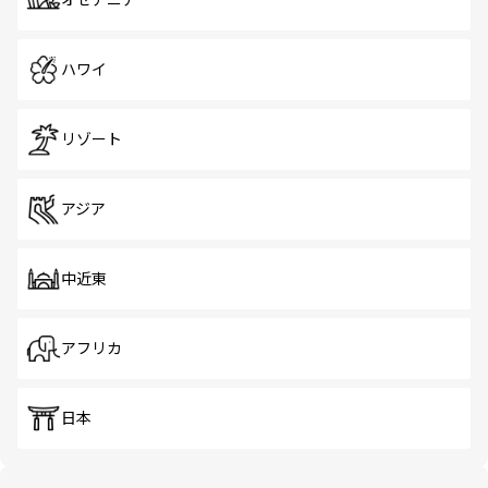
オセアニア
ハワイ
リゾート
アジア
中近東
アフリカ
日本