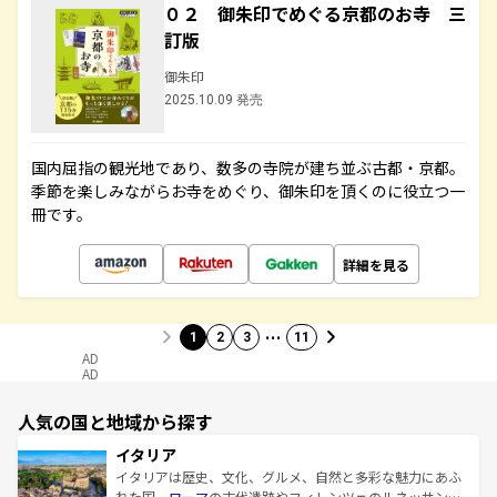
０２ 御朱印でめぐる京都のお寺 三
訂版
御朱印
2025.10.09 発売
国内屈指の観光地であり、数多の寺院が建ち並ぶ古都・京都。
季節を楽しみながらお寺をめぐり、御朱印を頂くのに役立つ一
冊です。
詳細を見る
…
1
2
3
11
AD
AD
人気の国と地域から探す
イタリア
イタリアは歴史、文化、グルメ、自然と多彩な魅力にあふ
れた国。
ローマ
の古代遺跡やフィレンツェのルネッサンス