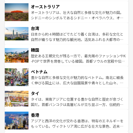
ストーン国立公園といった絶景が堪能できる。さらに、南
秘を感じたいなら、火山が生み出した壮大な景観を誇るハ
オーストラリア
部のニューオーリンズでは、音楽と美食が融合した独特の
ワイ島は見逃せない。また、定番の観光地といえばオアフ
文化が魅力。旅行者はアメリカの各地域で異なる魅力を楽
島だが、静かな自然を求めるならマウイ島やカウアイ島が
オーストラリアは、壮大な自然と多様な文化が魅力の国。
しみながら、その多様性と豊かな歴史を感じることができ
おすすめ。エメラルドグリーンに輝く海をはじめ、豊かな
シドニーのシンボルであるシドニー・オペラハウス、オー
るだろう。車でのロードトリップや列車の旅も、アメリカ
文化や歴史が息づいている。「アロハスピリット」と呼ば
ストラリア東海岸北部に広がる大サンゴ礁地帯グレートバ
ならではの贅沢な旅のスタイルだ。 なお、新着のアメリカ
台湾
れるおもてなしの心で訪れる人々を迎えてくれるハワイの
リアリーフや大陸中央部にそびえるウルル（エアーズロッ
情報は
コンテンツ一覧
を参照してほしい。
人々、おいしいローカルフードやハワイアンミュージッ
ク）、タスマニアの美しい原生林やケアンズの熱帯雨林な
日本から約４時間ほどでたどり着く台湾は、多彩な文化と
ク、伝統的なフラダンスなど、すべてがハワイの魅力を彩
ど、見どころがたくさん。また、カフェやワイン、オージ
自然が織りなす魅力的な観光地。活気あふれる大都市の台
っている。訪れるたびに新しい発見と感動が待っているハ
ービーフなどの食文化も豊かで、美味しいものであふれて
北やノスタルジックな町並みが人気な九份（ジォウフェ
ワイを、存分に味わってほしい。 なお、新着のハワイ情報
韓国
いる。アクティビティも充実しており、サーフィンやダイ
ン）、静ひつな山岳地帯である台湾東部など、都市の喧騒
は
コンテンツ一覧
を参照してほしい。
ビング、ハイキングなど、アウトドア好きにはたまらな
と山間の静けさが共存しており、訪れる人に新しい発見と
歴史ある王朝文化が残る一方で、最先端のファッションやK
い。オーストラリアの多彩な魅力を存分に味わいつくそ
驚きをもたらしてくれる。また、奥深い台湾の食文化も魅
-POPで世界を席巻している韓国。首都ソウルの宮殿や伝統
う。 なお、新着のオーストラリア情報は
コンテンツ一覧
を
力で、夜市などの屋台グルメから高級料理、ヘルシーで美
家屋が並ぶエリアでは韓国の歴史と文化に浸ることがで
参照してほしい。
ベトナム
容にもいいと評判のスイーツなど、バラエティ豊かな料理
き、地方に足を延ばせば四季折々の自然美を楽しむことが
が味わえる。 なお、新着の台湾情報は
コンテンツ一覧
を参
できる。そして、キムチや焼肉、絶品のストリートフード
豊かな自然と多様な文化が魅力的なベトナム。南北に細長
照してほしい。
まで、さまざまな韓国料理が待っている。夜には、韓国な
く伸びる国土には、広大な田園風景や青々とした山々、世
らではのナイトライフも堪能できる。あたたかいホスピタ
界遺産に登録された壮大な自然景観が点在し、都市部では
タイ
リティに包まれながら、韓国の多彩な魅力を心ゆくまで味
急速な発展と共に伝統が息づく。ハノイの古い町並みやホ
わってみてほしい。 なお、新着の韓国情報は
コンテンツ一
ーチミン市のフランス統治時代の建物も、独特の雰囲気を
タイは、東南アジアに位置する豊かな自然と歴史が息づく
覧
を参照してほしい。
醸し出している。また、バラエティの豊かさとおいしさで
国だ。首都バンコクは高層ビルが立ち並ぶ一方、伝統的な
世界中の食通を魅了してやまないベトナム料理も魅力のひ
寺院や市場がいたるところに点在し、古きよき文化と現代
香港
とつ。フォーやバインミー、ベトナムコーヒーなどは、ぜ
の活気が交差している。北部ではチェンマイなどの山岳地
ひ現地で味わいたい。どの地域を訪れてもあたたかい人々
帯で自然と触れ合い、南部ではプーケットやクラビの美し
アジアと西洋の文化が交わる香港は、特有のエネルギーを
が旅行者を迎えてくれるので、きっと忘れられない旅にな
いビーチでリゾート気分を楽しむことができる。タイ料理
もっている。ヴィクトリア湾に広がる壮大な景色、近未来
るはずだ。 なお、新着のベトナム情報は
コンテンツ一覧
を
は世界的に有名で、屋台から高級レストランまで味覚を刺
的なアートスポット、そして歴史と現代が融合した町並