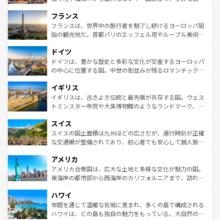
できる。朝目覚めてから夜眠るまで、すべての瞬間を楽し
と文化が詰まったヨーロッパ屈指の旅行先だ。多様な地域
フランス
ませてくれるイタリアで、忘れられない旅をしてみよう！
文化が根付くこの国では、情熱的なフラメンコ、熱気あふ
なお、新着のイタリア情報は
コンテンツ一覧
を参照してほ
れる闘牛、そして美味しいタパスが生活の一部となってい
フランスは、世界中の旅行者を魅了し続けるヨーロッパ屈
しい。
る。首都マドリードの洗練された雰囲気や、バルセロナの
指の観光地だ。首都パリのエッフェル塔やルーブル美術館
アートに溢れた街角から、地方では古代ローマ遺跡や中世
といった象徴的なスポットから、田舎町の古風な美しさま
ドイツ
の城塞都市、穏やかなビーチリゾートまで多彩な表情を見
で、幅広い魅力が詰まっている。華麗な宮殿、歴史的な大
せる。地方によって風土や気候が異なるスペインはその個
聖堂、美しいビーチ、そして豊かな自然が、訪れる者を心
ドイツは、豊かな歴史と多彩な文化が交差するヨーロッパ
性で訪れる人を魅了する。 なお、新着のスペイン情報は
コ
から魅了する。また、フランスは美食の国としても知ら
の中心に位置する国。中世の街並みが残るロマンチック街
ンテンツ一覧
を参照してほしい。
れ、フランス料理はユネスコ無形文化遺産にも登録されて
道から、未来を先取りするようなモダンな都市まで多様な
イギリス
いる。シャンパンの発祥地であるランス、プロヴァンスの
顔を持つこの国は、どこを歩いても飽きることがない。ベ
香り高いラベンダー畑など、多彩な楽しみ方が可能だ。さ
ルリンの文化的活気、バイエルン州のアルプスの絶景、そ
イギリスは、古きよき伝統と最先端が共存する国。ウェス
らに、パリ以外の地域にも魅力が溢れており、どの街角に
してライン川沿いのワイン畑といった風景は必見。ビール
トミンスター寺院や大英博物館のようなランドマーク、歴
も豊かな歴史と文化が息づいている。パリ以外の個性あふ
とソーセージを味わいながら地元の人と過ごす楽しい時間
史ある大学都市、美しい丘陵地帯や牧歌的な風景など、エ
れる地方に足を運ぶとそれぞれで全く異なる文化を体験で
スイス
は、お酒好きな人にはぜひ体験してほしい。 なお、新着の
リアごとに異なる魅力がある。また、優雅なアフタヌーン
きるだろう。 なお、新着のフランス情報は
コンテンツ一覧
ドイツ情報は
コンテンツ一覧
を参照してほしい。
ティー、ビール好きにはたまらない英国パブ、サッカー観
スイスの国土面積は九州ほどの広さだが、運行時刻が正確
を参照してほしい。
戦など、本場だからこそできる体験も豊富。イギリスを旅
な交通網が整備されており、初心者でも安心して個人旅行
して楽しみつくそう。 なお、新着のイギリス情報は
コンテ
を楽しめる。日本同様に時刻表どおりの旅が可能だ。中世
アメリカ
ンツ一覧
を参照してほしい。
の建物がそのまま残る町や、スイスならではのユニークな
博物館もあり、アルプス観光だけでなく町歩きも満喫する
アメリカ合衆国は、広大な土地と多様な文化が魅力の国。
ことができる。国民の所得が高いため物価も高いが、旅行
東海岸の都市部から西海岸のカリフォルニアまで、訪れる
者向けの交通パス提供のサービスもあり、うまく活用すれ
場所ごとに異なる風景と体験が待っている。ニューヨーク
ハワイ
ば市内交通費無料で観光を楽しむこともできる。 なお、新
のような巨大都市は、観光、ショッピング、エンターテイ
着のスイス情報は
コンテンツ一覧
を参照してほしい。
ンメントが詰まった刺激的なスポットだ。一方、アメリカ
年間を通じて温暖な気候に恵まれ、多くの島で構成される
西部には大自然が広がり、グランドキャニオンやイエロー
ハワイは、どの島も独自の魅力をもっている。大自然の神