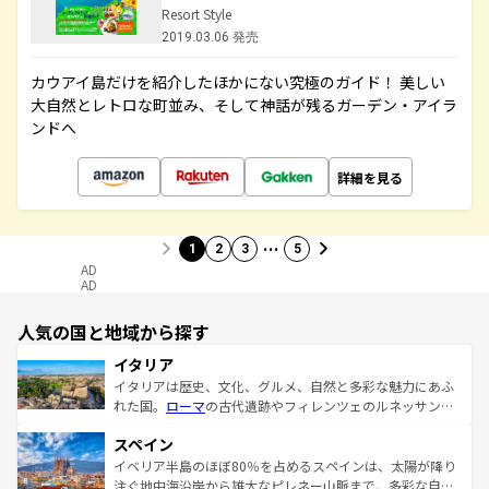
Resort Style
2019.03.06 発売
カウアイ島だけを紹介したほかにない究極のガイド！ 美しい
大自然とレトロな町並み、そして神話が残るガーデン・アイラ
ンドへ
詳細を見る
…
1
2
3
5
AD
AD
人気の国と地域から探す
イタリア
イタリアは歴史、文化、グルメ、自然と多彩な魅力にあふ
れた国。
ローマ
の古代遺跡やフィレンツェのルネッサンス
美術、ヴェネツィアの運河など、歴史あるスポットはもち
スペイン
ろん、トスカーナの美しい田園風景やアマルフィ海岸の絶
景など、自然景観も見逃せない。観光の合間には、本場の
イベリア半島のほぼ80％を占めるスペインは、太陽が降り
ピザやパスタなど、絶品のイタリア料理を堪能することも
注ぐ地中海沿岸から雄大なピレネー山脈まで、多彩な自然