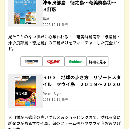
沖永良部島 徳之島～奄美群島②～
３訂版
島旅
2025.12.11 発売
見たことのない世界に心奪われる！ 奄美群島南部「与論島・
沖永良部島・徳之島」の三島だけをフィーチャーした完全ガイ
ド。
詳細を見る
Ｒ０３ 地球の歩き方 リゾートスタ
イル マウイ島 ２０１９～２０２０
Resort Style
2018.12.12 発売
大自然から感度の高いグルメ＆ショッピングまで、訪れる度に
新発見があるマウイ島。旬のファーム巡りやマウイ産おみやげ