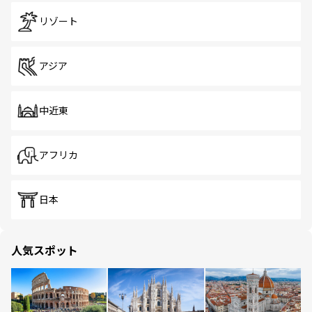
リゾート
アジア
中近東
アフリカ
日本
人気スポット