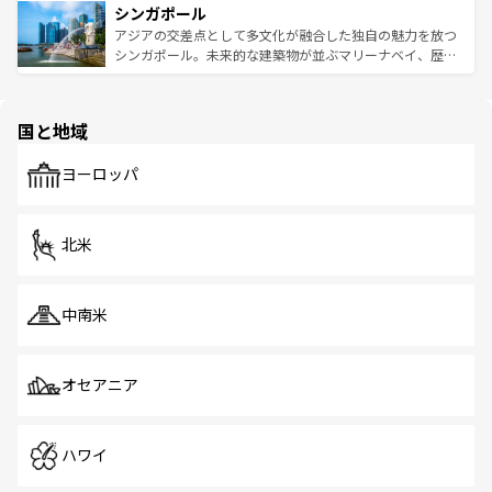
参照してほしい。
シンガポール
激する。気候は一年中温暖で、どの季節にも異なる楽しみ
み、どこを訪れても感動するはず。観光スポットが密集し
が待っている。親しみやすいタイの人々、仏教を中心とし
ており、効率よく見どころを回れるのも魅力。息をのむよ
アジアの交差点として多文化が融合した独自の魅力を放つ
た文化、そして多様な観光資源が、訪れる旅人を魅了し続
うな絶景から文化的な体験まで、香港を存分に楽しみ尽く
シンガポール。未来的な建築物が並ぶマリーナベイ、歴史
ける。 なお、新着のタイ情報は
コンテンツ一覧
を参照して
そう。 なお、新着の香港情報は
コンテンツ一覧
を参照して
と伝統を感じられるエスニックタウン、多数の緑豊かな公
ほしい。
ほしい。
園や自然保護区など、自然が調和した近代的な景観と文化
の多様性あふれるカラフルな町は、どこを歩いても新しい
国と地域
発見がある。さらに、治安のよさや充実した公共交通機関
も、旅行者にとっては魅力的なポイント。グルメも豊富
で、ホーカーズは地元の風情を楽しめる外せないスポット
ヨーロッパ
だ。訪れる人を飽きさせないシンガポールで、多様な魅力
を体感しよう。 なお、新着のシンガポール情報は
コンテン
ツ一覧
を参照してほしい。
北米
中南米
オセアニア
ハワイ