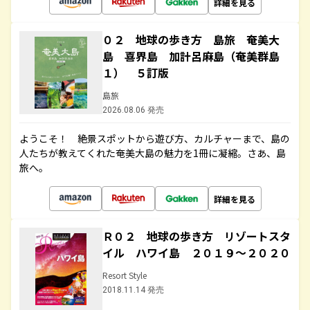
詳細を見る
０２ 地球の歩き方 島旅 奄美大
島 喜界島 加計呂麻島（奄美群島
１） ５訂版
島旅
2026.08.06 発売
ようこそ！ 絶景スポットから遊び方、カルチャーまで、島の
人たちが教えてくれた奄美大島の魅力を1冊に凝縮。さあ、島
旅へ。
詳細を見る
Ｒ０２ 地球の歩き方 リゾートスタ
イル ハワイ島 ２０１９～２０２０
Resort Style
2018.11.14 発売