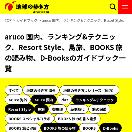
TOP
ガイドブック
aruco 国内、ランキング&テクニック、Resort Style
aruco 国内、ランキング&テクニッ
ク、Resort Style、島旅、BOOKS 旅
の読み物、D-Booksのガイドブック一
覧
すべて
地球の歩き方 海外
地球の歩き方 Jシリーズ（国内）
aruco 海外
aruco 国内
Plat
ランキング&テクニック
Resort Style
島旅
御朱印
歴史時代
旅の図鑑
BOOKS スペシャルコラボ
BOOKS 旅の名言＆絶景
BOOKS 旅と健康
BOOKS 旅の読み物
BOOKS
D-Books