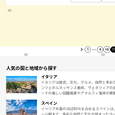
AD
…
1
9
10
1
AD
AD
人気の国と地域から探す
イタリア
イタリアは歴史、文化、グルメ、自然と多彩
ンツェのルネッサンス美術、ヴェネツィアの
ーナの美しい田園風景やアマルフィ海岸の絶
は、本場のピザやパスタなど、絶品のイタリ
スペイン
夜眠るまで、すべての瞬間を楽しませてくれ
イベリア半島のほぼ80％を占めるスペインは
なお、新着のイタリア情報は
コンテンツ一覧
ー山脈まで、多彩な自然と文化が詰まったヨ