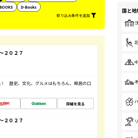
BOOKS
D-Books
国と地
絞り込み条件を追加
～２０２７
典！ 歴史、文化、グルメはもちろん、県民の口
詳細を見る
～２０２７