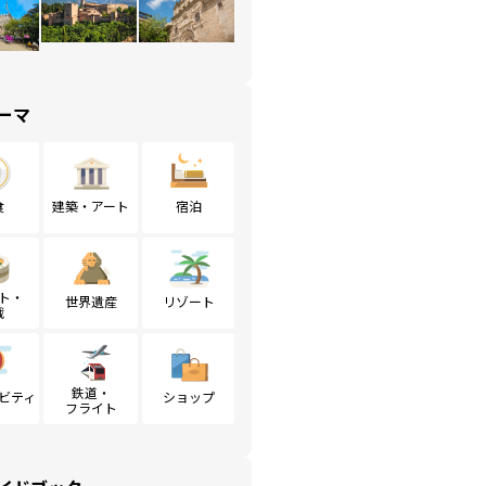
ーマ
食
建築・アート
宿泊
ト・
世界遺産
リゾート
戦
鉄道・
ビティ
ショップ
フライト