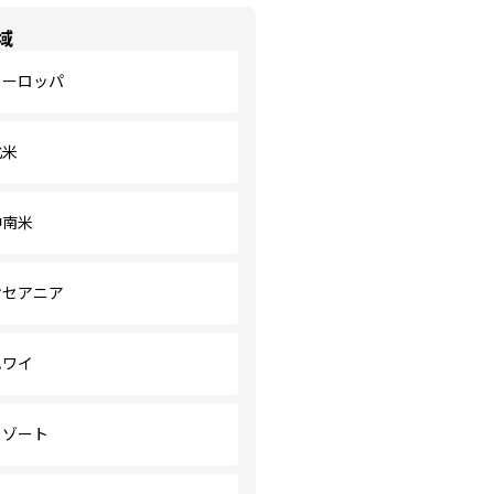
域
ヨーロッパ
北米
中南米
オセアニア
ハワイ
リゾート