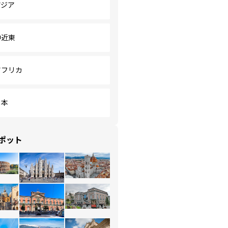
アジア
中近東
アフリカ
日本
ポット