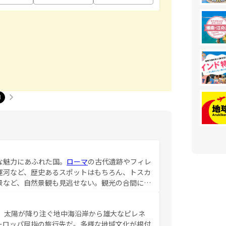
1
な魅力にあふれた国。
ローマ
の古代遺跡やフィレ
運河など、歴史あるスポットはもちろん、トスカ
景など、自然景観も見逃せない。観光の合間に
ア料理を堪能することもできる。朝目覚めてから
るイタリアで、忘れられない旅をしてみよう！
、太陽が降り注ぐ地中海沿岸から雄大なピレネ
を参照してほしい。
ーロッパ屈指の旅行先だ。多様な地域文化が根付