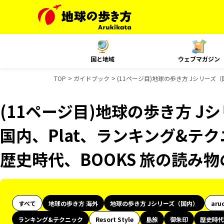
国と地域
ウェブマガジン
TOP
ガイドブック
(11ページ目)地球の歩き方 Jシリーズ
(11ページ目)地球の歩き方 Jシ
国内、Plat、ランキング&テ
歴史時代、BOOKS 旅の読み
すべて
地球の歩き方 海外
地球の歩き方 Jシリーズ（国内）
aru
ランキング&テクニック
Resort Style
島旅
御朱印
歴史時代