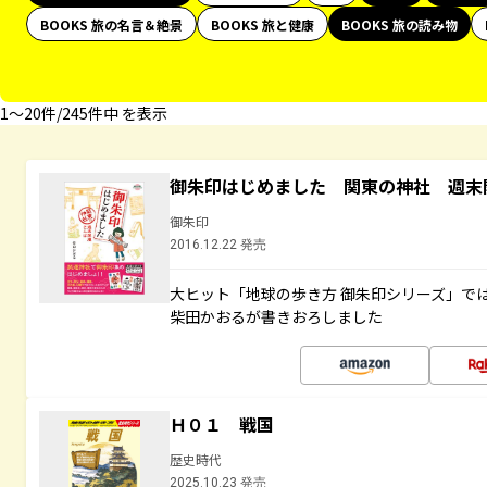
BOOKS 旅の名言＆絶景
BOOKS 旅と健康
BOOKS 旅の読み物
1〜20件/245件中 を表示
御朱印はじめました 関東の神社 週末
御朱印
2016.12.22 発売
大ヒット「地球の歩き方 御朱印シリーズ」で
柴田かおるが書きおろしました
Ｈ０１ 戦国
歴史時代
2025.10.23 発売