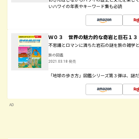
いハワイの年表やキーワード集も必読
Ｗ０３ 世界の魅力的な奇岩と巨石１
不思議とロマンに満ちた岩石の謎を旅の雑学
旅の図鑑
2021.03.18 発売
「地球の歩き方」図鑑シリーズ第３弾は、謎
AD