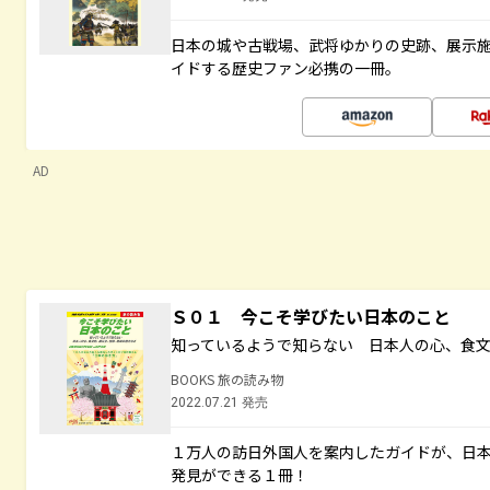
日本の城や古戦場、武将ゆかりの史跡、展示
イドする歴史ファン必携の一冊。
AD
Ｓ０１ 今こそ学びたい日本のこと
知っているようで知らない 日本人の心、食
BOOKS 旅の読み物
2022.07.21 発売
１万人の訪日外国人を案内したガイドが、日
発見ができる１冊！