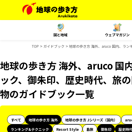
国と地域
ウェブマガジン
TOP
ガイドブック
地球の歩き方 海外、aruco 国内、
地球の歩き方 海外、aruco 
ック、御朱印、歴史時代、旅の図
物のガイドブック一覧
すべて
地球の歩き方 海外
地球の歩き方 Jシリーズ（国内）
aru
ランキング&テクニック
Resort Style
島旅
御朱印
歴史時