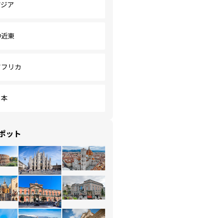
アジア
中近東
アフリカ
日本
ポット