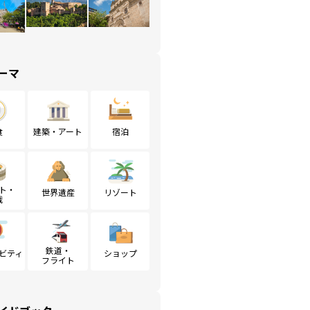
ーマ
食
建築・アート
宿泊
ト・
世界遺産
リゾート
戦
鉄道・
ビティ
ショップ
フライト