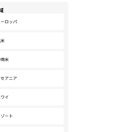
域
ヨーロッパ
北米
中南米
オセアニア
ハワイ
リゾート