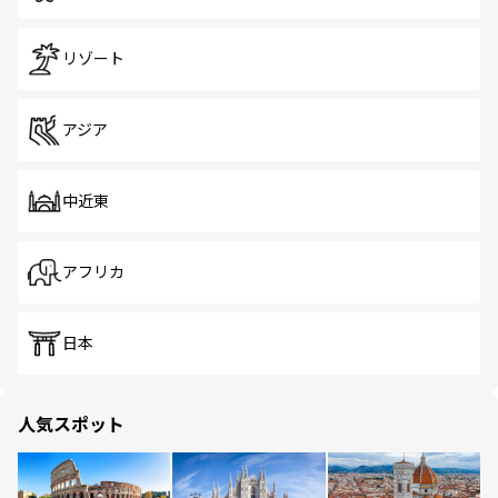
リゾート
アジア
中近東
アフリカ
日本
人気スポット