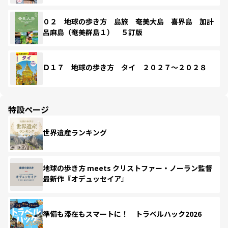
０２ 地球の歩き方 島旅 奄美大島 喜界島 加計
呂麻島（奄美群島１） ５訂版
Ｄ１７ 地球の歩き方 タイ ２０２７～２０２８
特設ページ
世界遺産ランキング
地球の歩き方 meets クリストファー・ノーラン監督
最新作『オデュッセイア』
準備も滞在もスマートに！ トラベルハック2026