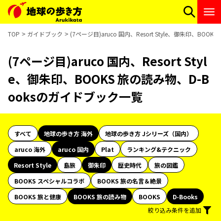
TOP
ガイドブック
(7ページ目)aruco 国内、Resort Style、御朱印、BO
(7ページ目)aruco 国内、Resort Styl
e、御朱印、BOOKS 旅の読み物、D-B
ooksのガイドブック一覧
すべて
地球の歩き方 海外
地球の歩き方 Jシリーズ（国内）
aruco 海外
aruco 国内
Plat
ランキング&テクニック
Resort Style
島旅
御朱印
歴史時代
旅の図鑑
BOOKS スペシャルコラボ
BOOKS 旅の名言＆絶景
BOOKS 旅と健康
BOOKS 旅の読み物
BOOKS
D-Books
絞り込み条件を追加