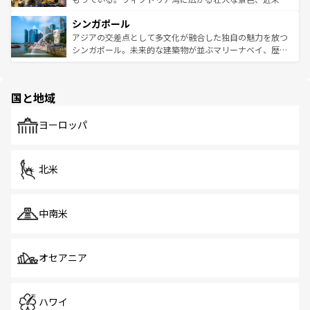
るはずだ。 なお、新着のベトナム情報は
コンテンツ一覧
を
は世界的に有名で、屋台から高級レストランまで味覚を刺
的なアートスポット、そして歴史と現代が融合した町並
参照してほしい。
シンガポール
激する。気候は一年中温暖で、どの季節にも異なる楽しみ
み、どこを訪れても感動するはず。観光スポットが密集し
が待っている。親しみやすいタイの人々、仏教を中心とし
ており、効率よく見どころを回れるのも魅力。息をのむよ
アジアの交差点として多文化が融合した独自の魅力を放つ
た文化、そして多様な観光資源が、訪れる旅人を魅了し続
うな絶景から文化的な体験まで、香港を存分に楽しみ尽く
シンガポール。未来的な建築物が並ぶマリーナベイ、歴史
ける。 なお、新着のタイ情報は
コンテンツ一覧
を参照して
そう。 なお、新着の香港情報は
コンテンツ一覧
を参照して
と伝統を感じられるエスニックタウン、多数の緑豊かな公
ほしい。
ほしい。
園や自然保護区など、自然が調和した近代的な景観と文化
の多様性あふれるカラフルな町は、どこを歩いても新しい
国と地域
発見がある。さらに、治安のよさや充実した公共交通機関
も、旅行者にとっては魅力的なポイント。グルメも豊富
で、ホーカーズは地元の風情を楽しめる外せないスポット
ヨーロッパ
だ。訪れる人を飽きさせないシンガポールで、多様な魅力
を体感しよう。 なお、新着のシンガポール情報は
コンテン
ツ一覧
を参照してほしい。
北米
中南米
オセアニア
ハワイ