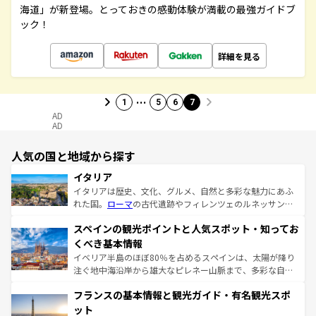
海道」が新登場。とっておきの感動体験が満載の最強ガイドブ
ック！
詳細を見る
…
1
5
6
7
AD
AD
人気の国と地域から探す
イタリア
イタリアは歴史、文化、グルメ、自然と多彩な魅力にあふ
れた国。
ローマ
の古代遺跡やフィレンツェのルネッサンス
美術、ヴェネツィアの運河など、歴史あるスポットはもち
スペインの観光ポイントと人気スポット・知ってお
ろん、トスカーナの美しい田園風景やアマルフィ海岸の絶
景など、自然景観も見逃せない。観光の合間には、本場の
くべき基本情報
ピザやパスタなど、絶品のイタリア料理を堪能することも
イベリア半島のほぼ80％を占めるスペインは、太陽が降り
できる。朝目覚めてから夜眠るまで、すべての瞬間を楽し
注ぐ地中海沿岸から雄大なピレネー山脈まで、多彩な自然
ませてくれるイタリアで、忘れられない旅をしてみよう！
と文化が詰まったヨーロッパ屈指の旅行先だ。多様な地域
なお、新着のイタリア情報は
コンテンツ一覧
を参照してほ
フランスの基本情報と観光ガイド・有名観光スポ
文化が根付くこの国では、情熱的なフラメンコ、熱気あふ
しい。
れる闘牛、そして美味しいタパスが生活の一部となってい
ット