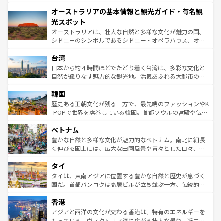
ストーン国立公園といった絶景が堪能できる。さらに、南
秘を感じたいなら、火山が生み出した壮大な景観を誇るハ
オーストラリアの基本情報と観光ガイド・有名観
部のニューオーリンズでは、音楽と美食が融合した独特の
ワイ島は見逃せない。また、定番の観光地といえばオアフ
文化が魅力。旅行者はアメリカの各地域で異なる魅力を楽
島だが、静かな自然を求めるならマウイ島やカウアイ島が
光スポット
しみながら、その多様性と豊かな歴史を感じることができ
おすすめ。エメラルドグリーンに輝く海をはじめ、豊かな
オーストラリアは、壮大な自然と多様な文化が魅力の国。
るだろう。車でのロードトリップや列車の旅も、アメリカ
文化や歴史が息づいている。「アロハスピリット」と呼ば
シドニーのシンボルであるシドニー・オペラハウス、オー
ならではの贅沢な旅のスタイルだ。 なお、新着のアメリカ
れるおもてなしの心で訪れる人々を迎えてくれるハワイの
ストラリア東海岸北部に広がる大サンゴ礁地帯グレートバ
情報は
コンテンツ一覧
を参照してほしい。
人々、おいしいローカルフードやハワイアンミュージッ
台湾
リアリーフや大陸中央部にそびえるウルル（エアーズロッ
ク、伝統的なフラダンスなど、すべてがハワイの魅力を彩
ク）、タスマニアの美しい原生林やケアンズの熱帯雨林な
日本から約４時間ほどでたどり着く台湾は、多彩な文化と
っている。訪れるたびに新しい発見と感動が待っているハ
ど、見どころがたくさん。また、カフェやワイン、オージ
自然が織りなす魅力的な観光地。活気あふれる大都市の台
ワイを、存分に味わってほしい。 なお、新着のハワイ情報
ービーフなどの食文化も豊かで、美味しいものであふれて
北やノスタルジックな町並みが人気な九份（ジォウフェ
は
コンテンツ一覧
を参照してほしい。
韓国
いる。アクティビティも充実しており、サーフィンやダイ
ン）、静ひつな山岳地帯である台湾東部など、都市の喧騒
ビング、ハイキングなど、アウトドア好きにはたまらな
と山間の静けさが共存しており、訪れる人に新しい発見と
歴史ある王朝文化が残る一方で、最先端のファッションやK
い。オーストラリアの多彩な魅力を存分に味わいつくそ
驚きをもたらしてくれる。また、奥深い台湾の食文化も魅
-POPで世界を席巻している韓国。首都ソウルの宮殿や伝統
う。 なお、新着のオーストラリア情報は
コンテンツ一覧
を
力で、夜市などの屋台グルメから高級料理、ヘルシーで美
家屋が並ぶエリアでは韓国の歴史と文化に浸ることがで
参照してほしい。
ベトナム
容にもいいと評判のスイーツなど、バラエティ豊かな料理
き、地方に足を延ばせば四季折々の自然美を楽しむことが
が味わえる。 なお、新着の台湾情報は
コンテンツ一覧
を参
できる。そして、キムチや焼肉、絶品のストリートフード
豊かな自然と多様な文化が魅力的なベトナム。南北に細長
照してほしい。
まで、さまざまな韓国料理が待っている。夜には、韓国な
く伸びる国土には、広大な田園風景や青々とした山々、世
らではのナイトライフも堪能できる。あたたかいホスピタ
界遺産に登録された壮大な自然景観が点在し、都市部では
タイ
リティに包まれながら、韓国の多彩な魅力を心ゆくまで味
急速な発展と共に伝統が息づく。ハノイの古い町並みやホ
わってみてほしい。 なお、新着の韓国情報は
コンテンツ一
ーチミン市のフランス統治時代の建物も、独特の雰囲気を
タイは、東南アジアに位置する豊かな自然と歴史が息づく
覧
を参照してほしい。
醸し出している。また、バラエティの豊かさとおいしさで
国だ。首都バンコクは高層ビルが立ち並ぶ一方、伝統的な
世界中の食通を魅了してやまないベトナム料理も魅力のひ
寺院や市場がいたるところに点在し、古きよき文化と現代
香港
とつ。フォーやバインミー、ベトナムコーヒーなどは、ぜ
の活気が交差している。北部ではチェンマイなどの山岳地
ひ現地で味わいたい。どの地域を訪れてもあたたかい人々
帯で自然と触れ合い、南部ではプーケットやクラビの美し
アジアと西洋の文化が交わる香港は、特有のエネルギーを
が旅行者を迎えてくれるので、きっと忘れられない旅にな
いビーチでリゾート気分を楽しむことができる。タイ料理
もっている。ヴィクトリア湾に広がる壮大な景色、近未来