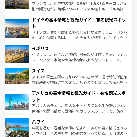
る。首都マドリードの洗練された雰囲気や、バルセロナの
フランスは、世界中の旅行者を魅了し続けるヨーロッパ屈
アートに溢れた街角から、地方では古代ローマ遺跡や中世
指の観光地だ。首都パリのエッフェル塔やルーブル美術館
の城塞都市、穏やかなビーチリゾートまで多彩な表情を見
といった象徴的なスポットから、田舎町の古風な美しさま
せる。地方によって風土や気候が異なるスペインはその個
ドイツの基本情報と観光ガイド・有名観光スポッ
で、幅広い魅力が詰まっている。華麗な宮殿、歴史的な大
性で訪れる人を魅了する。 なお、新着のスペイン情報は
コ
聖堂、美しいビーチ、そして豊かな自然が、訪れる者を心
ト
ンテンツ一覧
を参照してほしい。
から魅了する。また、フランスは美食の国としても知ら
ドイツは、豊かな歴史と多彩な文化が交差するヨーロッパ
れ、フランス料理はユネスコ無形文化遺産にも登録されて
の中心に位置する国。中世の街並みが残るロマンチック街
いる。シャンパンの発祥地であるランス、プロヴァンスの
道から、未来を先取りするようなモダンな都市まで多様な
香り高いラベンダー畑など、多彩な楽しみ方が可能だ。さ
イギリス
顔を持つこの国は、どこを歩いても飽きることがない。ベ
らに、パリ以外の地域にも魅力が溢れており、どの街角に
ルリンの文化的活気、バイエルン州のアルプスの絶景、そ
イギリスは、古きよき伝統と最先端が共存する国。ウェス
も豊かな歴史と文化が息づいている。パリ以外の個性あふ
してライン川沿いのワイン畑といった風景は必見。ビール
トミンスター寺院や大英博物館のようなランドマーク、歴
れる地方に足を運ぶとそれぞれで全く異なる文化を体験で
とソーセージを味わいながら地元の人と過ごす楽しい時間
史ある大学都市、美しい丘陵地帯や牧歌的な風景など、エ
きるだろう。 なお、新着のフランス情報は
コンテンツ一覧
スイス
は、お酒好きな人にはぜひ体験してほしい。 なお、新着の
リアごとに異なる魅力がある。また、優雅なアフタヌーン
を参照してほしい。
ドイツ情報は
コンテンツ一覧
を参照してほしい。
ティー、ビール好きにはたまらない英国パブ、サッカー観
スイスの国土面積は九州ほどの広さだが、運行時刻が正確
戦など、本場だからこそできる体験も豊富。イギリスを旅
な交通網が整備されており、初心者でも安心して個人旅行
して楽しみつくそう。 なお、新着のイギリス情報は
コンテ
を楽しめる。日本同様に時刻表どおりの旅が可能だ。中世
アメリカの基本情報と観光ガイド・有名観光スポ
ンツ一覧
を参照してほしい。
の建物がそのまま残る町や、スイスならではのユニークな
博物館もあり、アルプス観光だけでなく町歩きも満喫する
ット
ことができる。国民の所得が高いため物価も高いが、旅行
アメリカ合衆国は、広大な土地と多様な文化が魅力の国。
者向けの交通パス提供のサービスもあり、うまく活用すれ
東海岸の都市部から西海岸のカリフォルニアまで、訪れる
ば市内交通費無料で観光を楽しむこともできる。 なお、新
場所ごとに異なる風景と体験が待っている。ニューヨーク
着のスイス情報は
コンテンツ一覧
を参照してほしい。
ハワイ
のような巨大都市は、観光、ショッピング、エンターテイ
ンメントが詰まった刺激的なスポットだ。一方、アメリカ
年間を通じて温暖な気候に恵まれ、多くの島で構成される
西部には大自然が広がり、グランドキャニオンやイエロー
ハワイは、どの島も独自の魅力をもっている。大自然の神