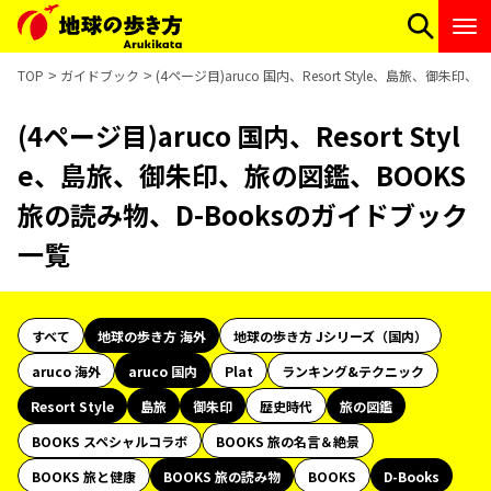
TOP
ガイドブック
(4ページ目)aruco 国内、Resort Style、島旅、御
(4ページ目)aruco 国内、Resort Styl
e、島旅、御朱印、旅の図鑑、BOOKS
旅の読み物、D-Booksのガイドブック
一覧
すべて
地球の歩き方 海外
地球の歩き方 Jシリーズ（国内）
aruco 海外
aruco 国内
Plat
ランキング&テクニック
Resort Style
島旅
御朱印
歴史時代
旅の図鑑
BOOKS スペシャルコラボ
BOOKS 旅の名言＆絶景
BOOKS 旅と健康
BOOKS 旅の読み物
BOOKS
D-Books