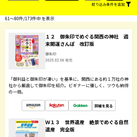
絞り込み条件を追加
61〜80件/173件中 を表示
１２ 御朱印でめぐる関西の神社 週
末開運さんぽ 改訂版
御朱印
2025.02.06 発売
「御利益と御朱印が凄い」を基準に、関西にある約１万社の神
社から厳選して御朱印を紹介。ビギナーに優しく、ツウも納得
の一冊。
詳細を見る
Ｗ１３ 世界遺産 絶景でめぐる自然
遺産 完全版