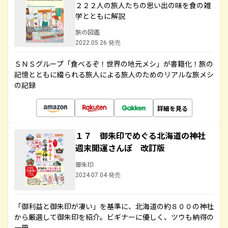
２２２人の旅人たちの思い出の味を食の雑
学とともに解説
旅の図鑑
2022.05.26 発売
ＳＮＳグループ「食べるぞ！世界の地元メシ」が書籍化！旅の
記憶とともに綴られる旅人による旅人のためのリアルな旅メシ
の記録
詳細を見る
１７ 御朱印でめぐる北海道の神社
週末開運さんぽ 改訂版
御朱印
2024.07.04 発売
「御利益と御朱印が凄い」を基準に、北海道の約８００の神社
から厳選して御朱印を紹介。ビギナーに優しく、ツウも納得の
一冊。