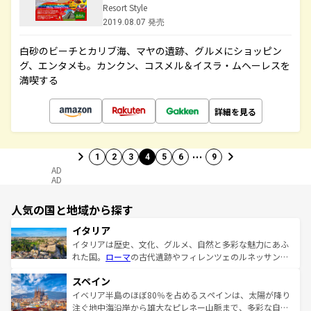
Resort Style
2019.08.07 発売
白砂のビーチとカリブ海、マヤの遺跡、グルメにショッピン
グ、エンタメも。カンクン、コスメル＆イスラ・ムヘーレスを
満喫する
詳細を見る
…
1
2
3
4
5
6
9
AD
AD
人気の国と地域から探す
イタリア
イタリアは歴史、文化、グルメ、自然と多彩な魅力にあふ
れた国。
ローマ
の古代遺跡やフィレンツェのルネッサンス
美術、ヴェネツィアの運河など、歴史あるスポットはもち
スペイン
ろん、トスカーナの美しい田園風景やアマルフィ海岸の絶
景など、自然景観も見逃せない。観光の合間には、本場の
イベリア半島のほぼ80％を占めるスペインは、太陽が降り
ピザやパスタなど、絶品のイタリア料理を堪能することも
注ぐ地中海沿岸から雄大なピレネー山脈まで、多彩な自然