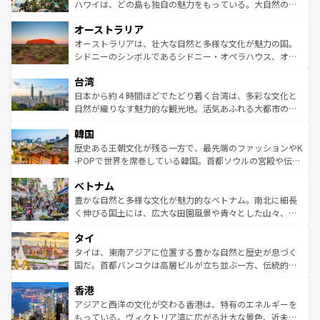
西部には大自然が広がり、グランドキャニオンやイエロー
ハワイは、どの島も独自の魅力をもっている。大自然の神
ストーン国立公園といった絶景が堪能できる。さらに、南
秘を感じたいなら、火山が生み出した壮大な景観を誇るハ
オーストラリア
部のニューオーリンズでは、音楽と美食が融合した独特の
ワイ島は見逃せない。また、定番の観光地といえばオアフ
文化が魅力。旅行者はアメリカの各地域で異なる魅力を楽
島だが、静かな自然を求めるならマウイ島やカウアイ島が
オーストラリアは、壮大な自然と多様な文化が魅力の国。
しみながら、その多様性と豊かな歴史を感じることができ
おすすめ。エメラルドグリーンに輝く海をはじめ、豊かな
シドニーのシンボルであるシドニー・オペラハウス、オー
るだろう。車でのロードトリップや列車の旅も、アメリカ
文化や歴史が息づいている。「アロハスピリット」と呼ば
ストラリア東海岸北部に広がる大サンゴ礁地帯グレートバ
ならではの贅沢な旅のスタイルだ。 なお、新着のアメリカ
台湾
れるおもてなしの心で訪れる人々を迎えてくれるハワイの
リアリーフや大陸中央部にそびえるウルル（エアーズロッ
情報は
コンテンツ一覧
を参照してほしい。
人々、おいしいローカルフードやハワイアンミュージッ
ク）、タスマニアの美しい原生林やケアンズの熱帯雨林な
日本から約４時間ほどでたどり着く台湾は、多彩な文化と
ク、伝統的なフラダンスなど、すべてがハワイの魅力を彩
ど、見どころがたくさん。また、カフェやワイン、オージ
自然が織りなす魅力的な観光地。活気あふれる大都市の台
っている。訪れるたびに新しい発見と感動が待っているハ
ービーフなどの食文化も豊かで、美味しいものであふれて
北やノスタルジックな町並みが人気な九份（ジォウフェ
ワイを、存分に味わってほしい。 なお、新着のハワイ情報
韓国
いる。アクティビティも充実しており、サーフィンやダイ
ン）、静ひつな山岳地帯である台湾東部など、都市の喧騒
は
コンテンツ一覧
を参照してほしい。
ビング、ハイキングなど、アウトドア好きにはたまらな
と山間の静けさが共存しており、訪れる人に新しい発見と
歴史ある王朝文化が残る一方で、最先端のファッションやK
い。オーストラリアの多彩な魅力を存分に味わいつくそ
驚きをもたらしてくれる。また、奥深い台湾の食文化も魅
-POPで世界を席巻している韓国。首都ソウルの宮殿や伝統
う。 なお、新着のオーストラリア情報は
コンテンツ一覧
を
力で、夜市などの屋台グルメから高級料理、ヘルシーで美
家屋が並ぶエリアでは韓国の歴史と文化に浸ることがで
参照してほしい。
ベトナム
容にもいいと評判のスイーツなど、バラエティ豊かな料理
き、地方に足を延ばせば四季折々の自然美を楽しむことが
が味わえる。 なお、新着の台湾情報は
コンテンツ一覧
を参
できる。そして、キムチや焼肉、絶品のストリートフード
豊かな自然と多様な文化が魅力的なベトナム。南北に細長
照してほしい。
まで、さまざまな韓国料理が待っている。夜には、韓国な
く伸びる国土には、広大な田園風景や青々とした山々、世
らではのナイトライフも堪能できる。あたたかいホスピタ
界遺産に登録された壮大な自然景観が点在し、都市部では
タイ
リティに包まれながら、韓国の多彩な魅力を心ゆくまで味
急速な発展と共に伝統が息づく。ハノイの古い町並みやホ
わってみてほしい。 なお、新着の韓国情報は
コンテンツ一
ーチミン市のフランス統治時代の建物も、独特の雰囲気を
タイは、東南アジアに位置する豊かな自然と歴史が息づく
覧
を参照してほしい。
醸し出している。また、バラエティの豊かさとおいしさで
国だ。首都バンコクは高層ビルが立ち並ぶ一方、伝統的な
世界中の食通を魅了してやまないベトナム料理も魅力のひ
寺院や市場がいたるところに点在し、古きよき文化と現代
香港
とつ。フォーやバインミー、ベトナムコーヒーなどは、ぜ
の活気が交差している。北部ではチェンマイなどの山岳地
ひ現地で味わいたい。どの地域を訪れてもあたたかい人々
帯で自然と触れ合い、南部ではプーケットやクラビの美し
アジアと西洋の文化が交わる香港は、特有のエネルギーを
が旅行者を迎えてくれるので、きっと忘れられない旅にな
いビーチでリゾート気分を楽しむことができる。タイ料理
もっている。ヴィクトリア湾に広がる壮大な景色、近未来