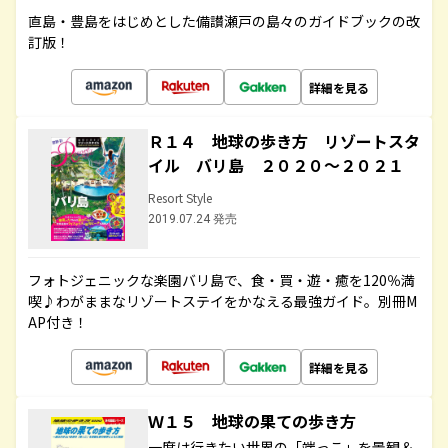
直島・豊島をはじめとした備讃瀬戸の島々のガイドブックの改
訂版！
詳細を見る
Ｒ１４ 地球の歩き方 リゾートスタ
イル バリ島 ２０２０～２０２１
Resort Style
2019.07.24 発売
フォトジェニックな楽園バリ島で、食・買・遊・癒を120％満
喫♪わがままなリゾートステイをかなえる最強ガイド。別冊M
AP付き！
詳細を見る
Ｗ１５ 地球の果ての歩き方
一度は行きたい世界の「端っこ」を景観＆