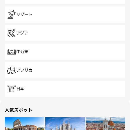
リゾート
アジア
中近東
アフリカ
日本
人気スポット