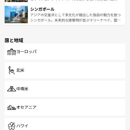
るはずだ。 なお、新着のベトナム情報は
コンテンツ一覧
を
は世界的に有名で、屋台から高級レストランまで味覚を刺
的なアートスポット、そして歴史と現代が融合した町並
参照してほしい。
シンガポール
激する。気候は一年中温暖で、どの季節にも異なる楽しみ
み、どこを訪れても感動するはず。観光スポットが密集し
が待っている。親しみやすいタイの人々、仏教を中心とし
ており、効率よく見どころを回れるのも魅力。息をのむよ
アジアの交差点として多文化が融合した独自の魅力を放つ
た文化、そして多様な観光資源が、訪れる旅人を魅了し続
うな絶景から文化的な体験まで、香港を存分に楽しみ尽く
シンガポール。未来的な建築物が並ぶマリーナベイ、歴史
ける。 なお、新着のタイ情報は
コンテンツ一覧
を参照して
そう。 なお、新着の香港情報は
コンテンツ一覧
を参照して
と伝統を感じられるエスニックタウン、多数の緑豊かな公
ほしい。
ほしい。
園や自然保護区など、自然が調和した近代的な景観と文化
の多様性あふれるカラフルな町は、どこを歩いても新しい
国と地域
発見がある。さらに、治安のよさや充実した公共交通機関
も、旅行者にとっては魅力的なポイント。グルメも豊富
で、ホーカーズは地元の風情を楽しめる外せないスポット
ヨーロッパ
だ。訪れる人を飽きさせないシンガポールで、多様な魅力
を体感しよう。 なお、新着のシンガポール情報は
コンテン
ツ一覧
を参照してほしい。
北米
中南米
オセアニア
ハワイ