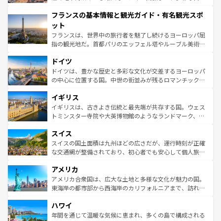
できる。朝目覚めてから夜眠るまで、すべての瞬間を楽し
と文化が詰まったヨーロッパ屈指の旅行先だ。多様な地域
フランスの基本情報と観光ガイド・有名観光スポ
ませてくれるイタリアで、忘れられない旅をしてみよう！
文化が根付くこの国では、情熱的なフラメンコ、熱気あふ
なお、新着のイタリア情報は
コンテンツ一覧
を参照してほ
れる闘牛、そして美味しいタパスが生活の一部となってい
ット
しい。
る。首都マドリードの洗練された雰囲気や、バルセロナの
フランスは、世界中の旅行者を魅了し続けるヨーロッパ屈
アートに溢れた街角から、地方では古代ローマ遺跡や中世
指の観光地だ。首都パリのエッフェル塔やルーブル美術館
の城塞都市、穏やかなビーチリゾートまで多彩な表情を見
といった象徴的なスポットから、田舎町の古風な美しさま
せる。地方によって風土や気候が異なるスペインはその個
ドイツ
で、幅広い魅力が詰まっている。華麗な宮殿、歴史的な大
性で訪れる人を魅了する。 なお、新着のスペイン情報は
コ
聖堂、美しいビーチ、そして豊かな自然が、訪れる者を心
ドイツは、豊かな歴史と多彩な文化が交差するヨーロッパ
ンテンツ一覧
を参照してほしい。
から魅了する。また、フランスは美食の国としても知ら
の中心に位置する国。中世の街並みが残るロマンチック街
れ、フランス料理はユネスコ無形文化遺産にも登録されて
道から、未来を先取りするようなモダンな都市まで多様な
イギリス
いる。シャンパンの発祥地であるランス、プロヴァンスの
顔を持つこの国は、どこを歩いても飽きることがない。ベ
香り高いラベンダー畑など、多彩な楽しみ方が可能だ。さ
ルリンの文化的活気、バイエルン州のアルプスの絶景、そ
イギリスは、古きよき伝統と最先端が共存する国。ウェス
らに、パリ以外の地域にも魅力が溢れており、どの街角に
してライン川沿いのワイン畑といった風景は必見。ビール
トミンスター寺院や大英博物館のようなランドマーク、歴
も豊かな歴史と文化が息づいている。パリ以外の個性あふ
とソーセージを味わいながら地元の人と過ごす楽しい時間
史ある大学都市、美しい丘陵地帯や牧歌的な風景など、エ
れる地方に足を運ぶとそれぞれで全く異なる文化を体験で
スイス
は、お酒好きな人にはぜひ体験してほしい。 なお、新着の
リアごとに異なる魅力がある。また、優雅なアフタヌーン
きるだろう。 なお、新着のフランス情報は
コンテンツ一覧
ドイツ情報は
コンテンツ一覧
を参照してほしい。
ティー、ビール好きにはたまらない英国パブ、サッカー観
スイスの国土面積は九州ほどの広さだが、運行時刻が正確
を参照してほしい。
戦など、本場だからこそできる体験も豊富。イギリスを旅
な交通網が整備されており、初心者でも安心して個人旅行
して楽しみつくそう。 なお、新着のイギリス情報は
コンテ
を楽しめる。日本同様に時刻表どおりの旅が可能だ。中世
アメリカ
ンツ一覧
を参照してほしい。
の建物がそのまま残る町や、スイスならではのユニークな
博物館もあり、アルプス観光だけでなく町歩きも満喫する
アメリカ合衆国は、広大な土地と多様な文化が魅力の国。
ことができる。国民の所得が高いため物価も高いが、旅行
東海岸の都市部から西海岸のカリフォルニアまで、訪れる
者向けの交通パス提供のサービスもあり、うまく活用すれ
場所ごとに異なる風景と体験が待っている。ニューヨーク
ハワイ
ば市内交通費無料で観光を楽しむこともできる。 なお、新
のような巨大都市は、観光、ショッピング、エンターテイ
着のスイス情報は
コンテンツ一覧
を参照してほしい。
ンメントが詰まった刺激的なスポットだ。一方、アメリカ
年間を通じて温暖な気候に恵まれ、多くの島で構成される