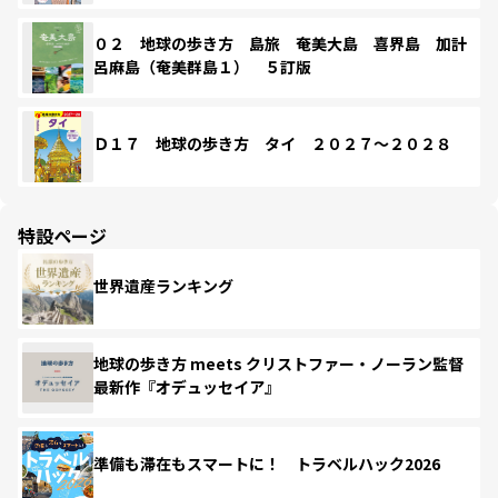
０２ 地球の歩き方 島旅 奄美大島 喜界島 加計
呂麻島（奄美群島１） ５訂版
Ｄ１７ 地球の歩き方 タイ ２０２７～２０２８
特設ページ
世界遺産ランキング
地球の歩き方 meets クリストファー・ノーラン監督
最新作『オデュッセイア』
準備も滞在もスマートに！ トラベルハック2026