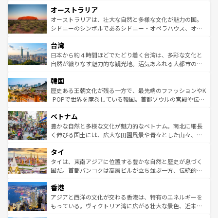
ストーン国立公園といった絶景が堪能できる。さらに、南
秘を感じたいなら、火山が生み出した壮大な景観を誇るハ
オーストラリア
部のニューオーリンズでは、音楽と美食が融合した独特の
ワイ島は見逃せない。また、定番の観光地といえばオアフ
文化が魅力。旅行者はアメリカの各地域で異なる魅力を楽
島だが、静かな自然を求めるならマウイ島やカウアイ島が
オーストラリアは、壮大な自然と多様な文化が魅力の国。
しみながら、その多様性と豊かな歴史を感じることができ
おすすめ。エメラルドグリーンに輝く海をはじめ、豊かな
シドニーのシンボルであるシドニー・オペラハウス、オー
るだろう。車でのロードトリップや列車の旅も、アメリカ
文化や歴史が息づいている。「アロハスピリット」と呼ば
ストラリア東海岸北部に広がる大サンゴ礁地帯グレートバ
ならではの贅沢な旅のスタイルだ。 なお、新着のアメリカ
台湾
れるおもてなしの心で訪れる人々を迎えてくれるハワイの
リアリーフや大陸中央部にそびえるウルル（エアーズロッ
情報は
コンテンツ一覧
を参照してほしい。
人々、おいしいローカルフードやハワイアンミュージッ
ク）、タスマニアの美しい原生林やケアンズの熱帯雨林な
日本から約４時間ほどでたどり着く台湾は、多彩な文化と
ク、伝統的なフラダンスなど、すべてがハワイの魅力を彩
ど、見どころがたくさん。また、カフェやワイン、オージ
自然が織りなす魅力的な観光地。活気あふれる大都市の台
っている。訪れるたびに新しい発見と感動が待っているハ
ービーフなどの食文化も豊かで、美味しいものであふれて
北やノスタルジックな町並みが人気な九份（ジォウフェ
ワイを、存分に味わってほしい。 なお、新着のハワイ情報
韓国
いる。アクティビティも充実しており、サーフィンやダイ
ン）、静ひつな山岳地帯である台湾東部など、都市の喧騒
は
コンテンツ一覧
を参照してほしい。
ビング、ハイキングなど、アウトドア好きにはたまらな
と山間の静けさが共存しており、訪れる人に新しい発見と
歴史ある王朝文化が残る一方で、最先端のファッションやK
い。オーストラリアの多彩な魅力を存分に味わいつくそ
驚きをもたらしてくれる。また、奥深い台湾の食文化も魅
-POPで世界を席巻している韓国。首都ソウルの宮殿や伝統
う。 なお、新着のオーストラリア情報は
コンテンツ一覧
を
力で、夜市などの屋台グルメから高級料理、ヘルシーで美
家屋が並ぶエリアでは韓国の歴史と文化に浸ることがで
参照してほしい。
ベトナム
容にもいいと評判のスイーツなど、バラエティ豊かな料理
き、地方に足を延ばせば四季折々の自然美を楽しむことが
が味わえる。 なお、新着の台湾情報は
コンテンツ一覧
を参
できる。そして、キムチや焼肉、絶品のストリートフード
豊かな自然と多様な文化が魅力的なベトナム。南北に細長
照してほしい。
まで、さまざまな韓国料理が待っている。夜には、韓国な
く伸びる国土には、広大な田園風景や青々とした山々、世
らではのナイトライフも堪能できる。あたたかいホスピタ
界遺産に登録された壮大な自然景観が点在し、都市部では
タイ
リティに包まれながら、韓国の多彩な魅力を心ゆくまで味
急速な発展と共に伝統が息づく。ハノイの古い町並みやホ
わってみてほしい。 なお、新着の韓国情報は
コンテンツ一
ーチミン市のフランス統治時代の建物も、独特の雰囲気を
タイは、東南アジアに位置する豊かな自然と歴史が息づく
覧
を参照してほしい。
醸し出している。また、バラエティの豊かさとおいしさで
国だ。首都バンコクは高層ビルが立ち並ぶ一方、伝統的な
世界中の食通を魅了してやまないベトナム料理も魅力のひ
寺院や市場がいたるところに点在し、古きよき文化と現代
香港
とつ。フォーやバインミー、ベトナムコーヒーなどは、ぜ
の活気が交差している。北部ではチェンマイなどの山岳地
ひ現地で味わいたい。どの地域を訪れてもあたたかい人々
帯で自然と触れ合い、南部ではプーケットやクラビの美し
アジアと西洋の文化が交わる香港は、特有のエネルギーを
が旅行者を迎えてくれるので、きっと忘れられない旅にな
いビーチでリゾート気分を楽しむことができる。タイ料理
もっている。ヴィクトリア湾に広がる壮大な景色、近未来
るはずだ。 なお、新着のベトナム情報は
コンテンツ一覧
を
は世界的に有名で、屋台から高級レストランまで味覚を刺
的なアートスポット、そして歴史と現代が融合した町並