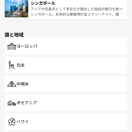
参照してほしい。
シンガポール
激する。気候は一年中温暖で、どの季節にも異なる楽しみ
み、どこを訪れても感動するはず。観光スポットが密集し
が待っている。親しみやすいタイの人々、仏教を中心とし
ており、効率よく見どころを回れるのも魅力。息をのむよ
アジアの交差点として多文化が融合した独自の魅力を放つ
た文化、そして多様な観光資源が、訪れる旅人を魅了し続
うな絶景から文化的な体験まで、香港を存分に楽しみ尽く
シンガポール。未来的な建築物が並ぶマリーナベイ、歴史
ける。 なお、新着のタイ情報は
コンテンツ一覧
を参照して
そう。 なお、新着の香港情報は
コンテンツ一覧
を参照して
と伝統を感じられるエスニックタウン、多数の緑豊かな公
ほしい。
ほしい。
園や自然保護区など、自然が調和した近代的な景観と文化
の多様性あふれるカラフルな町は、どこを歩いても新しい
国と地域
発見がある。さらに、治安のよさや充実した公共交通機関
も、旅行者にとっては魅力的なポイント。グルメも豊富
で、ホーカーズは地元の風情を楽しめる外せないスポット
ヨーロッパ
だ。訪れる人を飽きさせないシンガポールで、多様な魅力
を体感しよう。 なお、新着のシンガポール情報は
コンテン
ツ一覧
を参照してほしい。
北米
中南米
オセアニア
ハワイ