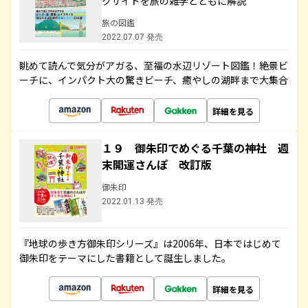
クサイドを旅の雑学とともに解説
旅の図鑑
2022.07.07 発売
眺めて読んで気分がアガる、至福の水辺リゾート図鑑！絶景ビ
ーチに、インパクト大の驚きビーチ、癒やしの湖畔まで大集合
詳細を見る
１９ 御朱印でめぐる千葉の神社 週
末開運さんぽ 改訂版
御朱印
2022.01.13 発売
『地球の歩き方御朱印シリーズ』は2006年、日本ではじめて
御朱印をテーマにした書籍として誕生しました。
詳細を見る