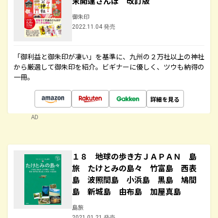
末開運さんぽ 改訂版
御朱印
2022.11.04 発売
「御利益と御朱印が凄い」を基準に、九州の２万社以上の神社
から厳選して御朱印を紹介。ビギナーに優しく、ツウも納得の
一冊。
詳細を見る
AD
１８ 地球の歩き方ＪＡＰＡＮ 島
旅 たけとみの島々 竹富島 西表
島 波照間島 小浜島 黒島 鳩間
島 新城島 由布島 加屋真島
島旅
2021.01.21 発売