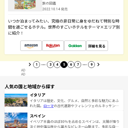
旅の図鑑
2022.10.14 発売
いつか泊まってみたい、究極の非日常に身をゆだねて特別な時
間を過ごせるホテル。世界のすごいホテルをテーマ×エリア別
に紹介！
詳細を見る
…
…
1
3
4
5
6
7
9
AD
AD
人気の国と地域から探す
イタリア
イタリアは歴史、文化、グルメ、自然と多彩な魅力にあふ
れた国。
ローマ
の古代遺跡やフィレンツェのルネッサンス
美術、ヴェネツィアの運河など、歴史あるスポットはもち
スペイン
ろん、トスカーナの美しい田園風景やアマルフィ海岸の絶
景など、自然景観も見逃せない。観光の合間には、本場の
イベリア半島のほぼ80％を占めるスペインは、太陽が降り
ピザやパスタなど、絶品のイタリア料理を堪能することも
注ぐ地中海沿岸から雄大なピレネー山脈まで、多彩な自然