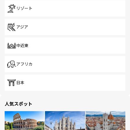
リゾート
アジア
中近東
アフリカ
日本
人気スポット