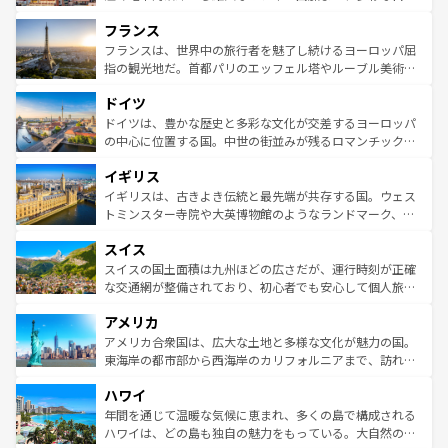
できる。朝目覚めてから夜眠るまで、すべての瞬間を楽し
と文化が詰まったヨーロッパ屈指の旅行先だ。多様な地域
フランス
ませてくれるイタリアで、忘れられない旅をしてみよう！
文化が根付くこの国では、情熱的なフラメンコ、熱気あふ
なお、新着のイタリア情報は
コンテンツ一覧
を参照してほ
れる闘牛、そして美味しいタパスが生活の一部となってい
フランスは、世界中の旅行者を魅了し続けるヨーロッパ屈
しい。
る。首都マドリードの洗練された雰囲気や、バルセロナの
指の観光地だ。首都パリのエッフェル塔やルーブル美術館
アートに溢れた街角から、地方では古代ローマ遺跡や中世
といった象徴的なスポットから、田舎町の古風な美しさま
ドイツ
の城塞都市、穏やかなビーチリゾートまで多彩な表情を見
で、幅広い魅力が詰まっている。華麗な宮殿、歴史的な大
せる。地方によって風土や気候が異なるスペインはその個
聖堂、美しいビーチ、そして豊かな自然が、訪れる者を心
ドイツは、豊かな歴史と多彩な文化が交差するヨーロッパ
性で訪れる人を魅了する。 なお、新着のスペイン情報は
コ
から魅了する。また、フランスは美食の国としても知ら
の中心に位置する国。中世の街並みが残るロマンチック街
ンテンツ一覧
を参照してほしい。
れ、フランス料理はユネスコ無形文化遺産にも登録されて
道から、未来を先取りするようなモダンな都市まで多様な
イギリス
いる。シャンパンの発祥地であるランス、プロヴァンスの
顔を持つこの国は、どこを歩いても飽きることがない。ベ
香り高いラベンダー畑など、多彩な楽しみ方が可能だ。さ
ルリンの文化的活気、バイエルン州のアルプスの絶景、そ
イギリスは、古きよき伝統と最先端が共存する国。ウェス
らに、パリ以外の地域にも魅力が溢れており、どの街角に
してライン川沿いのワイン畑といった風景は必見。ビール
トミンスター寺院や大英博物館のようなランドマーク、歴
も豊かな歴史と文化が息づいている。パリ以外の個性あふ
とソーセージを味わいながら地元の人と過ごす楽しい時間
史ある大学都市、美しい丘陵地帯や牧歌的な風景など、エ
れる地方に足を運ぶとそれぞれで全く異なる文化を体験で
スイス
は、お酒好きな人にはぜひ体験してほしい。 なお、新着の
リアごとに異なる魅力がある。また、優雅なアフタヌーン
きるだろう。 なお、新着のフランス情報は
コンテンツ一覧
ドイツ情報は
コンテンツ一覧
を参照してほしい。
ティー、ビール好きにはたまらない英国パブ、サッカー観
スイスの国土面積は九州ほどの広さだが、運行時刻が正確
を参照してほしい。
戦など、本場だからこそできる体験も豊富。イギリスを旅
な交通網が整備されており、初心者でも安心して個人旅行
して楽しみつくそう。 なお、新着のイギリス情報は
コンテ
を楽しめる。日本同様に時刻表どおりの旅が可能だ。中世
アメリカ
ンツ一覧
を参照してほしい。
の建物がそのまま残る町や、スイスならではのユニークな
博物館もあり、アルプス観光だけでなく町歩きも満喫する
アメリカ合衆国は、広大な土地と多様な文化が魅力の国。
ことができる。国民の所得が高いため物価も高いが、旅行
東海岸の都市部から西海岸のカリフォルニアまで、訪れる
者向けの交通パス提供のサービスもあり、うまく活用すれ
場所ごとに異なる風景と体験が待っている。ニューヨーク
ハワイ
ば市内交通費無料で観光を楽しむこともできる。 なお、新
のような巨大都市は、観光、ショッピング、エンターテイ
着のスイス情報は
コンテンツ一覧
を参照してほしい。
ンメントが詰まった刺激的なスポットだ。一方、アメリカ
年間を通じて温暖な気候に恵まれ、多くの島で構成される
西部には大自然が広がり、グランドキャニオンやイエロー
ハワイは、どの島も独自の魅力をもっている。大自然の神