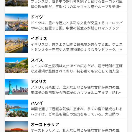
フランスは、世界中の旅行者を魅了し続けるヨーロッパ屈
アートに溢れた街角から、地方では古代ローマ遺跡や中世
指の観光地だ。首都パリのエッフェル塔やルーブル美術館
の城塞都市、穏やかなビーチリゾートまで多彩な表情を見
といった象徴的なスポットから、田舎町の古風な美しさま
せる。地方によって風土や気候が異なるスペインはその個
ドイツ
で、幅広い魅力が詰まっている。華麗な宮殿、歴史的な大
性で訪れる人を魅了する。 なお、新着のスペイン情報は
コ
聖堂、美しいビーチ、そして豊かな自然が、訪れる者を心
ドイツは、豊かな歴史と多彩な文化が交差するヨーロッパ
ンテンツ一覧
を参照してほしい。
から魅了する。また、フランスは美食の国としても知ら
の中心に位置する国。中世の街並みが残るロマンチック街
れ、フランス料理はユネスコ無形文化遺産にも登録されて
道から、未来を先取りするようなモダンな都市まで多様な
イギリス
いる。シャンパンの発祥地であるランス、プロヴァンスの
顔を持つこの国は、どこを歩いても飽きることがない。ベ
香り高いラベンダー畑など、多彩な楽しみ方が可能だ。さ
ルリンの文化的活気、バイエルン州のアルプスの絶景、そ
イギリスは、古きよき伝統と最先端が共存する国。ウェス
らに、パリ以外の地域にも魅力が溢れており、どの街角に
してライン川沿いのワイン畑といった風景は必見。ビール
トミンスター寺院や大英博物館のようなランドマーク、歴
も豊かな歴史と文化が息づいている。パリ以外の個性あふ
とソーセージを味わいながら地元の人と過ごす楽しい時間
史ある大学都市、美しい丘陵地帯や牧歌的な風景など、エ
れる地方に足を運ぶとそれぞれで全く異なる文化を体験で
スイス
は、お酒好きな人にはぜひ体験してほしい。 なお、新着の
リアごとに異なる魅力がある。また、優雅なアフタヌーン
きるだろう。 なお、新着のフランス情報は
コンテンツ一覧
ドイツ情報は
コンテンツ一覧
を参照してほしい。
ティー、ビール好きにはたまらない英国パブ、サッカー観
スイスの国土面積は九州ほどの広さだが、運行時刻が正確
を参照してほしい。
戦など、本場だからこそできる体験も豊富。イギリスを旅
な交通網が整備されており、初心者でも安心して個人旅行
して楽しみつくそう。 なお、新着のイギリス情報は
コンテ
を楽しめる。日本同様に時刻表どおりの旅が可能だ。中世
アメリカ
ンツ一覧
を参照してほしい。
の建物がそのまま残る町や、スイスならではのユニークな
博物館もあり、アルプス観光だけでなく町歩きも満喫する
アメリカ合衆国は、広大な土地と多様な文化が魅力の国。
ことができる。国民の所得が高いため物価も高いが、旅行
東海岸の都市部から西海岸のカリフォルニアまで、訪れる
者向けの交通パス提供のサービスもあり、うまく活用すれ
場所ごとに異なる風景と体験が待っている。ニューヨーク
ハワイ
ば市内交通費無料で観光を楽しむこともできる。 なお、新
のような巨大都市は、観光、ショッピング、エンターテイ
着のスイス情報は
コンテンツ一覧
を参照してほしい。
ンメントが詰まった刺激的なスポットだ。一方、アメリカ
年間を通じて温暖な気候に恵まれ、多くの島で構成される
西部には大自然が広がり、グランドキャニオンやイエロー
ハワイは、どの島も独自の魅力をもっている。大自然の神
ストーン国立公園といった絶景が堪能できる。さらに、南
秘を感じたいなら、火山が生み出した壮大な景観を誇るハ
オーストラリア
部のニューオーリンズでは、音楽と美食が融合した独特の
ワイ島は見逃せない。また、定番の観光地といえばオアフ
文化が魅力。旅行者はアメリカの各地域で異なる魅力を楽
島だが、静かな自然を求めるならマウイ島やカウアイ島が
オーストラリアは、壮大な自然と多様な文化が魅力の国。