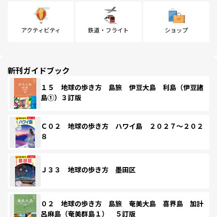
アクティビティ
鉄道・フライト
ショップ
新刊ガイドブック
１５ 地球の歩き方 島旅 伊豆大島 利島（伊豆諸
島①）３訂版
Ｃ０２ 地球の歩き方 ハワイ島 ２０２７～２０２
８
Ｊ３３ 地球の歩き方 墨田区
０２ 地球の歩き方 島旅 奄美大島 喜界島 加計
呂麻島（奄美群島１） ５訂版