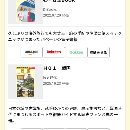
D-Books
2022.07.20 発売
久しぶりの海外旅行でも大丈夫！旅の手配や準備に使えるテク
ニックがつまった24ページの電子書籍
詳細を見る
Ｈ０１ 戦国
歴史時代
2025.10.23 発売
日本の城や古戦場、武将ゆかりの史跡、展示施設など、戦国時
代にまつわるスポットを徹底ガイドする歴史ファン必携の一
冊。