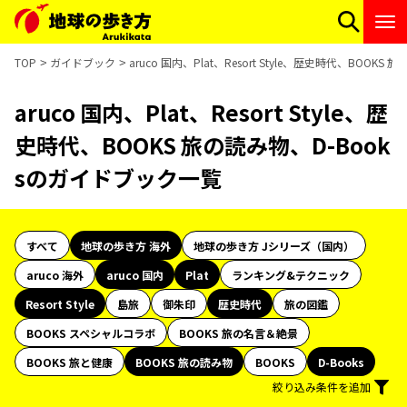
TOP
ガイドブック
aruco 国内、Plat、Resort Style、歴史時代、BOO
aruco 国内、Plat、Resort Style、歴
史時代、BOOKS 旅の読み物、D-Book
sのガイドブック一覧
すべて
地球の歩き方 海外
地球の歩き方 Jシリーズ（国内）
aruco 海外
aruco 国内
Plat
ランキング&テクニック
Resort Style
島旅
御朱印
歴史時代
旅の図鑑
BOOKS スペシャルコラボ
BOOKS 旅の名言＆絶景
BOOKS 旅と健康
BOOKS 旅の読み物
BOOKS
D-Books
絞り込み条件を追加