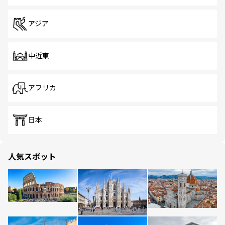
アジア
中近東
アフリカ
日本
人気スポット