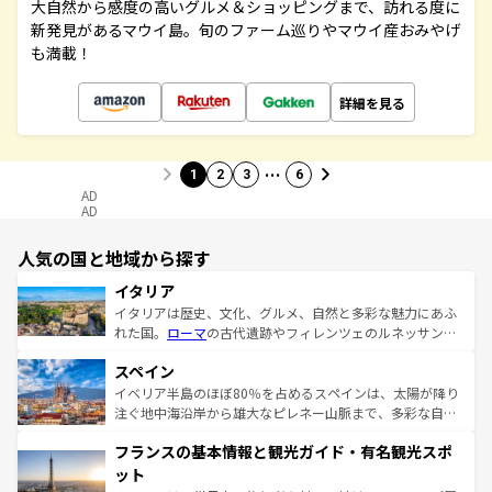
大自然から感度の高いグルメ＆ショッピングまで、訪れる度に
新発見があるマウイ島。旬のファーム巡りやマウイ産おみやげ
も満載！
詳細を見る
…
1
2
3
6
AD
AD
人気の国と地域から探す
イタリア
イタリアは歴史、文化、グルメ、自然と多彩な魅力にあふ
れた国。
ローマ
の古代遺跡やフィレンツェのルネッサンス
美術、ヴェネツィアの運河など、歴史あるスポットはもち
スペイン
ろん、トスカーナの美しい田園風景やアマルフィ海岸の絶
景など、自然景観も見逃せない。観光の合間には、本場の
イベリア半島のほぼ80％を占めるスペインは、太陽が降り
ピザやパスタなど、絶品のイタリア料理を堪能することも
注ぐ地中海沿岸から雄大なピレネー山脈まで、多彩な自然
できる。朝目覚めてから夜眠るまで、すべての瞬間を楽し
と文化が詰まったヨーロッパ屈指の旅行先だ。多様な地域
フランスの基本情報と観光ガイド・有名観光スポ
ませてくれるイタリアで、忘れられない旅をしてみよう！
文化が根付くこの国では、情熱的なフラメンコ、熱気あふ
なお、新着のイタリア情報は
コンテンツ一覧
を参照してほ
れる闘牛、そして美味しいタパスが生活の一部となってい
ット
しい。
る。首都マドリードの洗練された雰囲気や、バルセロナの