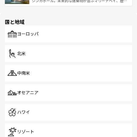
うな絶景から文化的な体験まで、香港を存分に楽しみ尽く
シンガポール。未来的な建築物が並ぶマリーナベイ、歴史
ける。 なお、新着のタイ情報は
コンテンツ一覧
を参照して
そう。 なお、新着の香港情報は
コンテンツ一覧
を参照して
と伝統を感じられるエスニックタウン、多数の緑豊かな公
ほしい。
ほしい。
園や自然保護区など、自然が調和した近代的な景観と文化
の多様性あふれるカラフルな町は、どこを歩いても新しい
国と地域
発見がある。さらに、治安のよさや充実した公共交通機関
も、旅行者にとっては魅力的なポイント。グルメも豊富
で、ホーカーズは地元の風情を楽しめる外せないスポット
ヨーロッパ
だ。訪れる人を飽きさせないシンガポールで、多様な魅力
を体感しよう。 なお、新着のシンガポール情報は
コンテン
ツ一覧
を参照してほしい。
北米
中南米
オセアニア
ハワイ
リゾート