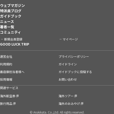
ウェブマガジン
特派員ブログ
ガイドブック
ニュース
著者一覧
コミュニティ
新規会員登録
マイページ
GOOD LUCK TRIP
運営会社
プライバシーポリシー
利用規約
ガイドライン
書店御担当者様へ
ガイドブックに投稿する
採用情報
お問い合わせ
関連サービス
海外航空券
海外ツアー
旅行用品
海外のおみやげ
© Arukikata. Co.,Ltd. All rights reserved.