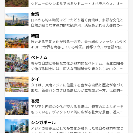
しみながら、その多様性と豊かな歴史を感じることができ
おすすめ。エメラルドグリーンに輝く海をはじめ、豊かな
シドニーのシンボルであるシドニー・オペラハウス、オー
るだろう。車でのロードトリップや列車の旅も、アメリカ
文化や歴史が息づいている。「アロハスピリット」と呼ば
ストラリア東海岸北部に広がる大サンゴ礁地帯グレートバ
ならではの贅沢な旅のスタイルだ。 なお、新着のアメリカ
台湾
れるおもてなしの心で訪れる人々を迎えてくれるハワイの
リアリーフや大陸中央部にそびえるウルル（エアーズロッ
情報は
コンテンツ一覧
を参照してほしい。
人々、おいしいローカルフードやハワイアンミュージッ
ク）、タスマニアの美しい原生林やケアンズの熱帯雨林な
日本から約４時間ほどでたどり着く台湾は、多彩な文化と
ク、伝統的なフラダンスなど、すべてがハワイの魅力を彩
ど、見どころがたくさん。また、カフェやワイン、オージ
自然が織りなす魅力的な観光地。活気あふれる大都市の台
っている。訪れるたびに新しい発見と感動が待っているハ
ービーフなどの食文化も豊かで、美味しいものであふれて
北やノスタルジックな町並みが人気な九份（ジォウフェ
ワイを、存分に味わってほしい。 なお、新着のハワイ情報
韓国
いる。アクティビティも充実しており、サーフィンやダイ
ン）、静ひつな山岳地帯である台湾東部など、都市の喧騒
は
コンテンツ一覧
を参照してほしい。
ビング、ハイキングなど、アウトドア好きにはたまらな
と山間の静けさが共存しており、訪れる人に新しい発見と
歴史ある王朝文化が残る一方で、最先端のファッションやK
い。オーストラリアの多彩な魅力を存分に味わいつくそ
驚きをもたらしてくれる。また、奥深い台湾の食文化も魅
-POPで世界を席巻している韓国。首都ソウルの宮殿や伝統
う。 なお、新着のオーストラリア情報は
コンテンツ一覧
を
力で、夜市などの屋台グルメから高級料理、ヘルシーで美
家屋が並ぶエリアでは韓国の歴史と文化に浸ることがで
参照してほしい。
ベトナム
容にもいいと評判のスイーツなど、バラエティ豊かな料理
き、地方に足を延ばせば四季折々の自然美を楽しむことが
が味わえる。 なお、新着の台湾情報は
コンテンツ一覧
を参
できる。そして、キムチや焼肉、絶品のストリートフード
豊かな自然と多様な文化が魅力的なベトナム。南北に細長
照してほしい。
まで、さまざまな韓国料理が待っている。夜には、韓国な
く伸びる国土には、広大な田園風景や青々とした山々、世
らではのナイトライフも堪能できる。あたたかいホスピタ
界遺産に登録された壮大な自然景観が点在し、都市部では
タイ
リティに包まれながら、韓国の多彩な魅力を心ゆくまで味
急速な発展と共に伝統が息づく。ハノイの古い町並みやホ
わってみてほしい。 なお、新着の韓国情報は
コンテンツ一
ーチミン市のフランス統治時代の建物も、独特の雰囲気を
タイは、東南アジアに位置する豊かな自然と歴史が息づく
覧
を参照してほしい。
醸し出している。また、バラエティの豊かさとおいしさで
国だ。首都バンコクは高層ビルが立ち並ぶ一方、伝統的な
世界中の食通を魅了してやまないベトナム料理も魅力のひ
寺院や市場がいたるところに点在し、古きよき文化と現代
香港
とつ。フォーやバインミー、ベトナムコーヒーなどは、ぜ
の活気が交差している。北部ではチェンマイなどの山岳地
ひ現地で味わいたい。どの地域を訪れてもあたたかい人々
帯で自然と触れ合い、南部ではプーケットやクラビの美し
アジアと西洋の文化が交わる香港は、特有のエネルギーを
が旅行者を迎えてくれるので、きっと忘れられない旅にな
いビーチでリゾート気分を楽しむことができる。タイ料理
もっている。ヴィクトリア湾に広がる壮大な景色、近未来
るはずだ。 なお、新着のベトナム情報は
コンテンツ一覧
を
は世界的に有名で、屋台から高級レストランまで味覚を刺
的なアートスポット、そして歴史と現代が融合した町並
参照してほしい。
シンガポール
激する。気候は一年中温暖で、どの季節にも異なる楽しみ
み、どこを訪れても感動するはず。観光スポットが密集し
が待っている。親しみやすいタイの人々、仏教を中心とし
ており、効率よく見どころを回れるのも魅力。息をのむよ
アジアの交差点として多文化が融合した独自の魅力を放つ
た文化、そして多様な観光資源が、訪れる旅人を魅了し続