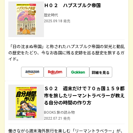
Ｈ０２ ハプスブルク帝国
歴史時代
2025.09.18 発売
「日の沈まぬ帝国」と称されたハプスブルク帝国の栄光と動乱
の歴史をたどり、今なお各国に残る史跡を巡る歴史を旅するガ
イド。
詳細を見る
Ｓ０２ 週末だけで７０ヵ国１５９都
市を旅したリーマントラベラーが教え
る自分の時間の作り方
BOOKS 旅の読み物
2022.07.21 発売
働きながら週末海外旅行を楽しむ「リーマントラベラー」が、