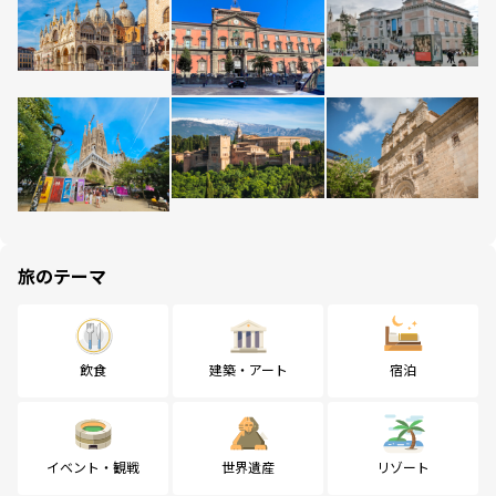
旅のテーマ
飲食
建築・アート
宿泊
イベント・観戦
世界遺産
リゾート