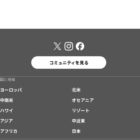
コミュニティを見る
国と地域
ヨーロッパ
北米
中南米
オセアニア
ハワイ
リゾート
アジア
中近東
アフリカ
日本